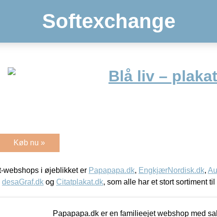
Softexchange
Blå liv – plaka
Køb nu »
-webshops i øjeblikket er
Papapapa.dk
,
EngkjærNordisk.dk
,
Au
,
desaGraf.dk
og
Citatplakat.dk
, som alle har et stort sortiment ti
Papapapa.dk er en familieejet webshop med salg