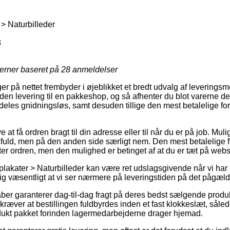
 > Naturbilleder
8
jerner baseret på
28
anmeldelser
ger på nettet frembyder i øjeblikket et bredt udvalg af leverings
den levering til en pakkeshop, og så afhenter du blot varerne d
deles gnidningsløs, samt desuden tillige den mest betalelige for
 at få ordren bragt til din adresse eller til når du er på job. Mul
fuld, men på den anden side særligt nem. Den mest betalelige f
nter ordren, men den mulighed er betinget af at du er tæt på w
plakater > Naturbilleder kan være ret udslagsgivende når vi har 
mlig væsentligt at vi ser nærmere på leveringstiden på det pågæl
ber garanterer dag-til-dag fragt på deres bedst sælgende produk
åkræver at bestillingen fuldbyrdes inden et fast klokkeslæt, sål
produkt pakket forinden lagermedarbejderne drager hjemad.