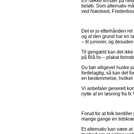
En række firmaer på nette
beløb. Som alternativ må
ved Næstved, Frederiksværk
Det er jo efterhånden ret
og af den grund har en l
– til juniorer, og desud
Til gengæld kan det ikke d
på Blå liv – plakat forin
Du bør alligevel huske på,
fordelagtig, så kan det f
en bestemmelse, hvilket 
Vi anbefaler generelt ko
nytte af en løsning fra fx
Forud for at folk bestille
mange gange en tidskr
Et alternativ kan være a