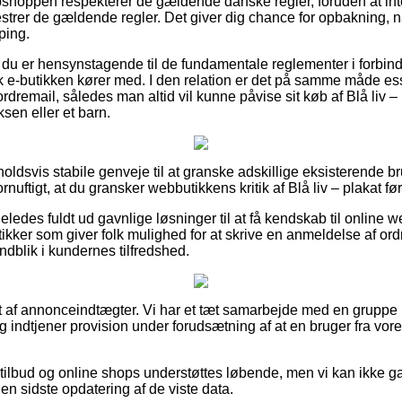
shoppen respekterer de gældende danske regler, foruden at int
strer de gældende regler. Det giver dig chance for opbakning, 
ping.
t du er hensynstagende til de fundamentale reglementer i forbin
k e-butikken kører med. I den relation er det på samme måde esse
rdremail, således man altid vil kunne påvise sit køb af Blå liv 
ksen eller et barn.
rholdsvis stabile genveje til at granske adskillige eksisterende 
ornuftigt, at du gransker webbutikkens kritik af Blå liv – plakat fø
ledes fuldt ud gavnlige løsninger til at få kendskab til online 
ikker som giver folk mulighed for at skrive en anmeldelse af ordr
indblik i kundernes tilfredshed.
t af annonceindtægter. Vi har et tæt samarbejde med en gruppe bu
og indtjener provision under forudsætning af at en bruger fra vore
tilbud og online shops understøttes løbende, men vi kan ikke 
den sidste opdatering af de viste data.