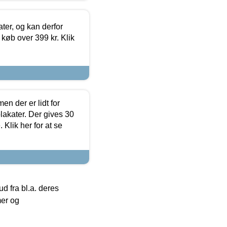
ter, og kan derfor
d køb over 399 kr. Klik
en der er lidt for
lakater. Der gives 30
Klik her for at se
 fra bl.a. deres
mer og