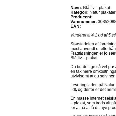
Navn:
Blå liv – plakat
Kategori:
Natur plakater
Producent:
Varenummer:
3085208
EAN:
Vurderet til
4.1
ud af 5 st
Størstedelen af forretnin
mest anvendt er efterhån
Fragtløsningen er jo sær
Blå liv – plakat.
Du burde lige så vel prøve
en tak mere omkostnings
utvivlsomt at du selv he
Leveringstiden på Natur 
lidt, og derfor er det ne
En masse internet selska
– plakat, som trods alt p
for at nå at få dit nye 