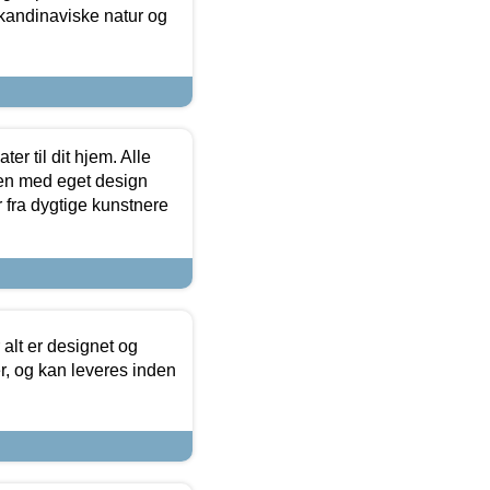
skandinaviske natur og
er til dit hjem. Alle
ten med eget design
r fra dygtige kunstnere
 alt er designet og
r, og kan leveres inden