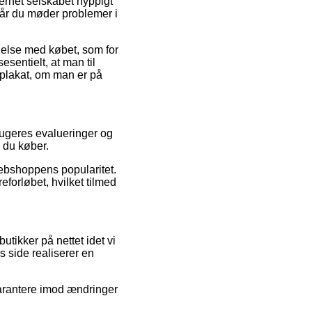
ernet selskabet hyppigt
når du møder problemer i
delse med købet, som for
sentielt, at man til
– plakat, om man er på
brugeres evalueringer og
r du køber.
webshoppens popularitet.
eforløbet, hvilket tilmed
tikker på nettet idet vi
s side realiserer en
garantere imod ændringer