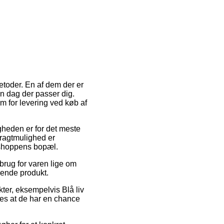
metoder. En af dem der er
en dag der passer dig.
m for levering ved køb af
igheden er for det meste
ragtmulighed er
ebshoppens bopæl.
brug for varen lige om
dende produkt.
ter, eksempelvis Blå liv
edes at de har en chance