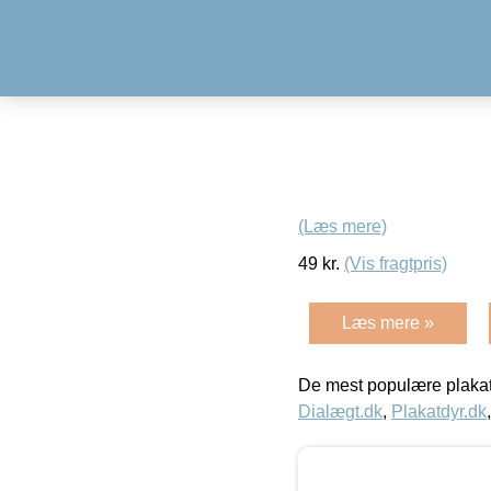
(Læs mere)
49
kr.
(Vis fragtpris)
Læs mere »
De mest populære plakat
Dialægt.dk
,
Plakatdyr.dk