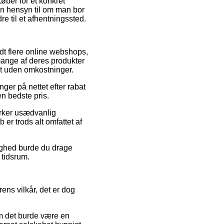
køber for et konkret
en hensyn til om man bor
re til et afhentningssted.
ndt flere online webshops,
mange af deres produkter
gt uden omkostninger.
nger på nettet efter rabat
en bedste pris.
virker usædvanlig
er trods alt omfattet af
lighed burde du drage
 tidsrum.
rens vilkår, det er dog
om det burde være en