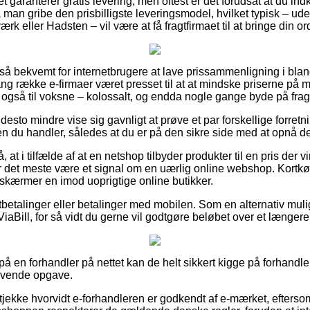
t garanterer gratis levering, men oftest er det forudsat at du ind
 man gribe den prisbilligste leveringsmodel, hvilket typisk – ud
 eller Hadsten – vil være at få fragtfirmaet til at bringe din ord
 så bekvemt for internetbrugere at lave prissammenligning i bla
ang række e-firmaer været presset til at at mindske priserne på 
en også til voksne – kolossalt, og endda nogle gange byde på fra
esto mindre vise sig gavnligt at prøve et par forskellige forretni
den du handler, således at du er på den sikre side med at opnå d
 at i tilfælde af at en netshop tilbyder produkter til en pris der 
or det meste være et signal om en uærlig online webshop. Kortkøb 
skærmer en imod uoprigtige online butikker.
rtbetalinger eller betalinger med mobilen. Som en alternativ mu
 ViaBill, for så vidt du gerne vil godtgøre beløbet over et længere
r på en forhandler på nettet kan de helt sikkert kigge på forhandle
ævende opgave.
t tjekke hvorvidt e-forhandleren er godkendt af e-mærket, efters