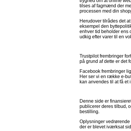
tryghed om at online web
tilses af fagmænd der me
processen med din shop
Herudover tilrådes det a
eksempel den byttepoliti
enhver tid beholder ens o
udkig efter varer til en vo
Trustpilot frembringer fo
på grund af dette er det f
Facebook frembringer lige
Her ser vi en række e-but
kan anvendes til at få et 
Denne side er finansiere
publicerer deres tilbud, 
bestilling.
Oplysninger vedrørende 
der er blevet iværksat si