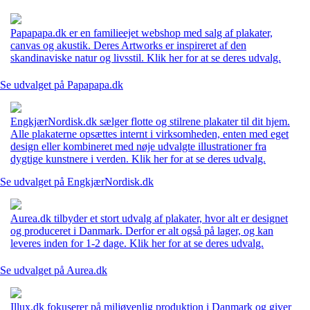
Papapapa.dk er en familieejet webshop med salg af plakater,
canvas og akustik. Deres Artworks er inspireret af den
skandinaviske natur og livsstil. Klik her for at se deres udvalg.
Se udvalget på Papapapa.dk
EngkjærNordisk.dk sælger flotte og stilrene plakater til dit hjem.
Alle plakaterne opsættes internt i virksomheden, enten med eget
design eller kombineret med nøje udvalgte illustrationer fra
dygtige kunstnere i verden. Klik her for at se deres udvalg.
Se udvalget på EngkjærNordisk.dk
Aurea.dk tilbyder et stort udvalg af plakater, hvor alt er designet
og produceret i Danmark. Derfor er alt også på lager, og kan
leveres inden for 1-2 dage. Klik her for at se deres udvalg.
Se udvalget på Aurea.dk
Illux.dk fokuserer på miljøvenlig produktion i Danmark og giver