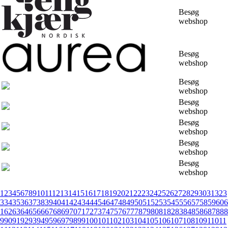
Besøg
webshop
Besøg
webshop
Besøg
webshop
Besøg
webshop
Besøg
webshop
Besøg
webshop
Besøg
webshop
1
2
3
4
5
6
7
8
9
10
11
12
13
14
15
16
17
18
19
20
21
22
23
24
25
26
27
28
29
30
31
32
3
3
34
35
36
37
38
39
40
41
42
43
44
45
46
47
48
49
50
51
52
53
54
55
56
57
58
59
60
6
1
62
63
64
65
66
67
68
69
70
71
72
73
74
75
76
77
78
79
80
81
82
83
84
85
86
87
88
8
9
90
91
92
93
94
95
96
97
98
99
100
101
102
103
104
105
106
107
108
109
110
11