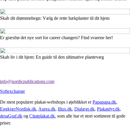
Skab dit drømmehegn: Vælg de rette hækplanter til dit hjem
Er græsfrø det nye sort for career changers? Find svarene her!
Skab liv i dit hjem: En guide til den ultimative plantevæg
info@nordicpublications.com
Softexchange
De mest populære plakat-webshops i øjeblikket er
Papapapa.dk
,
EngkjærNordisk.dk
,
Aurea.dk
,
Illux.dk
,
Dialægt.dk
,
Plakatdyr.dk
,
desaGraf.dk
og
Citatplakat.dk
, som alle har et stort sortiment til gode
priser.