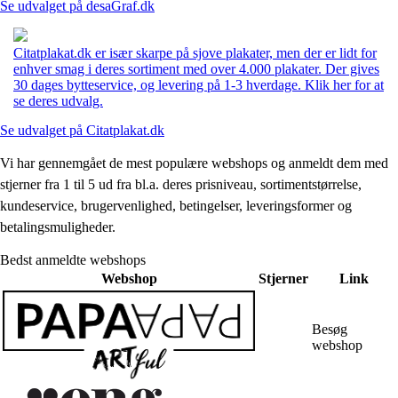
Se udvalget på desaGraf.dk
Citatplakat.dk er især skarpe på sjove plakater, men der er lidt for
enhver smag i deres sortiment med over 4.000 plakater. Der gives
30 dages bytteservice, og levering på 1-3 hverdage. Klik her for at
se deres udvalg.
Se udvalget på Citatplakat.dk
Vi har gennemgået de mest populære webshops og anmeldt dem med
stjerner fra 1 til 5 ud fra bl.a. deres prisniveau, sortimentstørrelse,
kundeservice, brugervenlighed, betingelser, leveringsformer og
betalingsmuligheder.
Bedst anmeldte webshops
Webshop
Stjerner
Link
Besøg
webshop