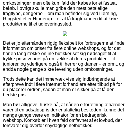
omkostninger, men ofte kun ifald der købes for et fastsat
beløb. I øvrigt skulle man gribe den mest betalelige
fragttype, der gerne – om man befinder sig ved Herning,
Ringsted eller Hinnerup – er at få fragtmanden til at køre
produkterne til et udleveringssted.
Det er jo efterhånden rigtig fleksibelt for forbrugerne at finde
information om priser fra flere online webshops, og for det
har en lang række online butikker set sig nødsaget til at
trykke prisniveauet på en række af deres produkter – til
juniorer, og yderligere også til herrer og damer – enormt, og
endda nogle gange sikre levering uden omkostninger.
Trods dette kan det immervæk vise sig indbringende at
efterprøve indtil flere internet forhandlere efter tilbud på før
du placerer ordren, sådan at man er sikker på at få den
bedste pris.
Man bør alligevel huske på, at når en e-forretning afhænder
varer til en udsalgspris der er ufattelig beskeden, kunne det
mange gange være en indikator for en bedragerisk
webshop. Kortkøb er i hvert fald omfavnet af et lovbud, der
forsvarer dig overfor snydagtige netbutikker.