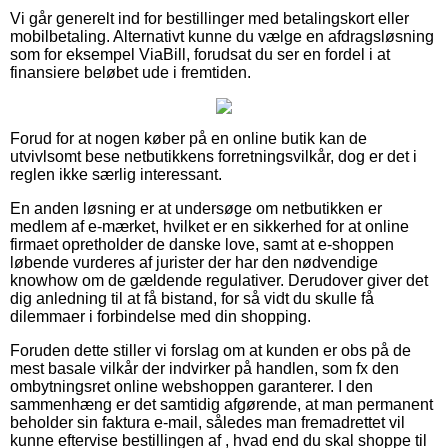
Vi går generelt ind for bestillinger med betalingskort eller
mobilbetaling. Alternativt kunne du vælge en afdragsløsning
som for eksempel ViaBill, forudsat du ser en fordel i at
finansiere beløbet ude i fremtiden.
Forud for at nogen køber på en online butik kan de
utvivlsomt bese netbutikkens forretningsvilkår, dog er det i
reglen ikke særlig interessant.
En anden løsning er at undersøge om netbutikken er
medlem af e-mærket, hvilket er en sikkerhed for at online
firmaet opretholder de danske love, samt at e-shoppen
løbende vurderes af jurister der har den nødvendige
knowhow om de gældende regulativer. Derudover giver det
dig anledning til at få bistand, for så vidt du skulle få
dilemmaer i forbindelse med din shopping.
Foruden dette stiller vi forslag om at kunden er obs på de
mest basale vilkår der indvirker på handlen, som fx den
ombytningsret online webshoppen garanterer. I den
sammenhæng er det samtidig afgørende, at man permanent
beholder sin faktura e-mail, således man fremadrettet vil
kunne eftervise bestillingen af , hvad end du skal shoppe til