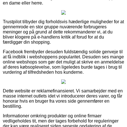
en dame eller herre.
Trustpilot tilbyder dig forholdsvis hæderlige muligheder for at
gennemrode en stor gruppe nuværende forbrugeres
meninger og på grund af dette rekommanderer vi, at du
bliver klogere på e-handlens kritik af forud for at du
færdiggør din shopping.
Facebook frembyder desuden fuldstændig solide genveje til
at få indblik i webshoppens popularitet. Desuden ses mange
online webshops som gør det muligt at skrive en anmeldelse
af deres købsoplevelse, som ligeledes burde tages i brug til
vurdering af tilfredsheden hos kunderne.
Dette website er reklamefinansieret. Vi samarbejder med en
masse internet outlets idet vi introducerer deres varer, og får
honorar hvis en bruger fra vores side gennemfører en
bestilling.
Informationer omkring produkter og online firmaer
vedligeholdes tit, men der tages forbehold for reguleringer
der kan være realiseret siden seneste opdatering af de