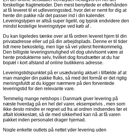
forskellige fragtmetoder. Den mest benyttede er efterhånden
at få leveret til et udleveringssted, hvor det er nemt for dig at
hente din pakke når det passer ind i din kalender.
Leveringstypen er altså super ligetil, og typisk endvidere den
mindst kostelige leveringstype ved køb af .
Du kan ligeledes tænke over at få ordren leveret hjem til din
privatadresse eller ud på din arbejdsplads. Denne er til tider
lidt mere bekostelig, men lige så vel yderst fremkommelig.
Den billigste leveringsmulighed vil dog utvivlsomt være at
hente produkterne selv, hvilket dog forudsætter at du har
bopæl i kort afstand af online butikkens adresse.
Leveringstidspunktet på er usædvanlig aktuel i tilfælde af at
man mangler din pakke fluks, så med det formål er det rigtig
meningsfuldt at du kigger nærmere på den forventede
leveringstid for den relevante vare.
Temmelig mange netshops i Danmark giver levering på
næste hverdag på en hel del varer, eksempelvis , men som
ikke desto mindre er regnet ud fra at ordren indsendes før et
aftalt klokkeslæt, så de med sikkerhed kan nå at få varen
pakket inden personalet drager hjemad.
Nogle enkelte outlets på nettet yder levering uden