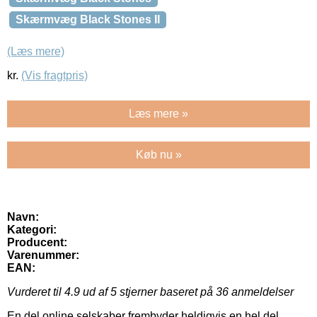
Skærmvæg Black Stones II
(Læs mere)
kr.
(Vis fragtpris)
Læs mere »
Køb nu »
Navn:
Kategori:
Producent:
Varenummer:
EAN:
Vurderet til
4.9
ud af 5 stjerner baseret på
36
anmeldelser
En del online selskaber frembyder heldigvis en hel del