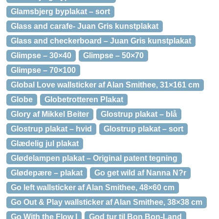
Glamsbjerg byplakat – sort
Glass and carafe- Juan Gris kunstplakat
Glass and checkerboard – Juan Gris kunstplakat
Glimpse – 30×40
Glimpse – 50×70
Glimpse – 70×100
Global Love wallsticker af Alan Smithee, 31×161 cm
Globe
Globetrotteren Plakat
Glory af Mikkel Beiter
Glostrup plakat – blå
Glostrup plakat – hvid
Glostrup plakat – sort
Glædelig jul plakat
Glødelampen plakat – Original patent tegning
Glødepære – plakat
Go get wild af Nanna N?r
Go left wallsticker af Alan Smithee, 48×60 cm
Go Out & Play wallsticker af Alan Smithee, 38×38 cm
Go With the Flow I
God tur til Bon Bon-Land