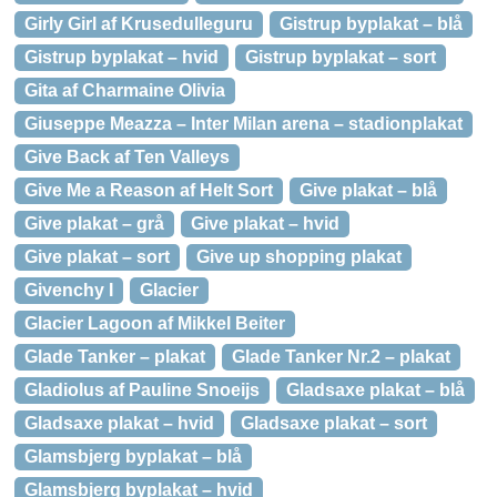
Girly Girl af Krusedulleguru
Gistrup byplakat – blå
Gistrup byplakat – hvid
Gistrup byplakat – sort
Gita af Charmaine Olivia
Giuseppe Meazza – Inter Milan arena – stadionplakat
Give Back af Ten Valleys
Give Me a Reason af Helt Sort
Give plakat – blå
Give plakat – grå
Give plakat – hvid
Give plakat – sort
Give up shopping plakat
Givenchy I
Glacier
Glacier Lagoon af Mikkel Beiter
Glade Tanker – plakat
Glade Tanker Nr.2 – plakat
Gladiolus af Pauline Snoeijs
Gladsaxe plakat – blå
Gladsaxe plakat – hvid
Gladsaxe plakat – sort
Glamsbjerg byplakat – blå
Glamsbjerg byplakat – hvid