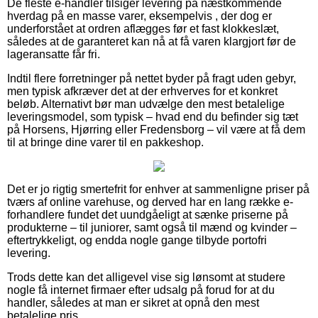
De fleste e-handler tilsiger levering på næstkommende
hverdag på en masse varer, eksempelvis , der dog er
underforstået at ordren aflægges før et fast klokkeslæt,
således at de garanteret kan nå at få varen klargjort før de
lageransatte får fri.
Indtil flere forretninger på nettet byder på fragt uden gebyr,
men typisk afkræver det at der erhverves for et konkret
beløb. Alternativt bør man udvælge den mest betalelige
leveringsmodel, som typisk – hvad end du befinder sig tæt
på Horsens, Hjørring eller Fredensborg – vil være at få dem
til at bringe dine varer til en pakkeshop.
Det er jo rigtig smertefrit for enhver at sammenligne priser på
tværs af online varehuse, og derved har en lang række e-
forhandlere fundet det uundgåeligt at sænke priserne på
produkterne – til juniorer, samt også til mænd og kvinder –
eftertrykkeligt, og endda nogle gange tilbyde portofri
levering.
Trods dette kan det alligevel vise sig lønsomt at studere
nogle få internet firmaer efter udsalg på forud for at du
handler, således at man er sikret at opnå den mest
betalelige pris.