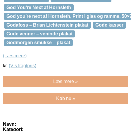
God You’re Next af Hornsleth
God you’re next af Hornsleth, Print i glas og ramme, 50
Godafoss – Brian Lichtenstein plakat
Gode kasser
Gode venner – veninde plakat
Godmorgen smukke – plakat
(Læs mere)
kr.
(Vis fragtpris)
Læs mere »
Køb nu »
Navn:
Kategori: