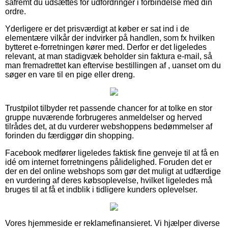
såfremt du udsættes for udfordringer i forbindelse med din
ordre.
Yderligere er det prisværdigt at køber er sat ind i de
elementære vilkår der indvirker på handlen, som fx hvilken
bytteret e-forretningen kører med. Derfor er det ligeledes
relevant, at man stadigvæk beholder sin faktura e-mail, så
man fremadrettet kan eftervise bestillingen af , uanset om du
søger en vare til en pige eller dreng.
Trustpilot tilbyder ret passende chancer for at tolke en stor
gruppe nuværende forbrugeres anmeldelser og herved
tilrådes det, at du vurderer webshoppens bedømmelser af
forinden du færdiggør din shopping.
Facebook medfører ligeledes faktisk fine genveje til at få en
idé om internet forretningens pålidelighed. Foruden det er
der en del online webshops som gør det muligt at udfærdige
en vurdering af deres købsoplevelse, hvilket ligeledes må
bruges til at få et indblik i tidligere kunders oplevelser.
Vores hjemmeside er reklamefinansieret. Vi hjælper diverse