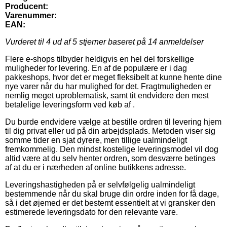
Producent:
Varenummer:
EAN:
Vurderet til
4
ud af 5 stjerner baseret på
14
anmeldelser
Flere e-shops tilbyder heldigvis en hel del forskellige
muligheder for levering. En af de populære er i dag
pakkeshops, hvor det er meget fleksibelt at kunne hente dine
nye varer når du har mulighed for det. Fragtmuligheden er
nemlig meget uproblematisk, samt tit endvidere den mest
betalelige leveringsform ved køb af .
Du burde endvidere vælge at bestille ordren til levering hjem
til dig privat eller ud på din arbejdsplads. Metoden viser sig
somme tider en sjat dyrere, men tillige ualmindeligt
fremkommelig. Den mindst kostelige leveringsmodel vil dog
altid være at du selv henter ordren, som desværre betinges
af at du er i nærheden af online butikkens adresse.
Leveringshastigheden på er selvfølgelig ualmindeligt
bestemmende når du skal bruge din ordre inden for få dage,
så i det øjemed er det bestemt essentielt at vi gransker den
estimerede leveringsdato for den relevante vare.