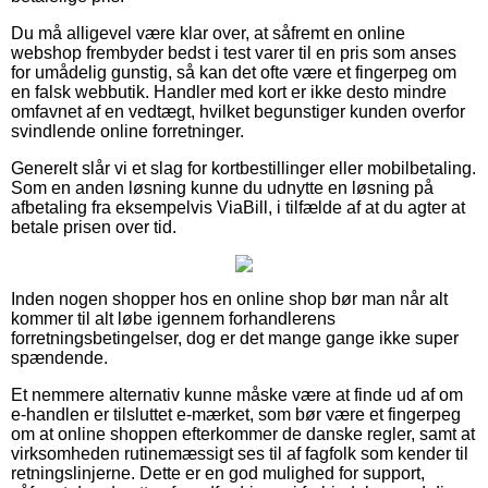
Du må alligevel være klar over, at såfremt en online
webshop frembyder bedst i test varer til en pris som anses
for umådelig gunstig, så kan det ofte være et fingerpeg om
en falsk webbutik. Handler med kort er ikke desto mindre
omfavnet af en vedtægt, hvilket begunstiger kunden overfor
svindlende online forretninger.
Generelt slår vi et slag for kortbestillinger eller mobilbetaling.
Som en anden løsning kunne du udnytte en løsning på
afbetaling fra eksempelvis ViaBill, i tilfælde af at du agter at
betale prisen over tid.
Inden nogen shopper hos en online shop bør man når alt
kommer til alt løbe igennem forhandlerens
forretningsbetingelser, dog er det mange gange ikke super
spændende.
Et nemmere alternativ kunne måske være at finde ud af om
e-handlen er tilsluttet e-mærket, som bør være et fingerpeg
om at online shoppen efterkommer de danske regler, samt at
virksomheden rutinemæssigt ses til af fagfolk som kender til
retningslinjerne. Dette er en god mulighed for support,