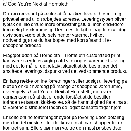
af God You’re Next af Hornsleth.
Du kan omvendt påtænke at få pakken leveret hjem til dig
privat eller ud til dit arbejdes adresse. Leveringstypen bliver
typisk en lille smule mere omkostningsfuld, men endvidere
temmelig fremkommelig. Den mest letkøbte fragtform vil dog
utvivlsomt være at du selv henter varerne, hvilket
nødvendiggør at du har bopæl med kort afstand til e-
shoppens adresse.
Fragtperioden på Hornsleth – Hornsleth customized print
kan være særdeles vigtig ifald vi mangler varerne straks, og
med det formål er det relativt aktuelt at du besigtiger det
anslåede leveringstidspunkt ved det vedkommende produkt.
En lang række online forretninger stiller udsigt til levering på
blot en enkelt hverdag på mange af shoppens varenumre,
eksempelvis God You’re Next af Hornsleth, men vær
opmærksom på at det er underforstået at du bestiller
forinden et fastsat klokkeslæt, så de har mulighed for at nå at
få varerne distribueret inden de logistikansatte tager hjem.
Enkelte online forretninger byder på levering uden betaling,
men for det meste stiller det krav om at man shopper for en
konkret sum. Ellers bør man vælge den mest prisbevidste