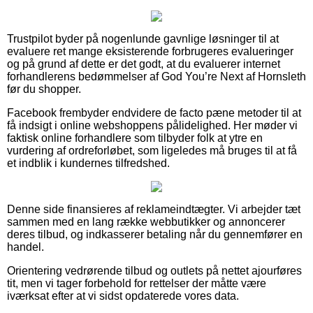
Trustpilot byder på nogenlunde gavnlige løsninger til at
evaluere ret mange eksisterende forbrugeres evalueringer
og på grund af dette er det godt, at du evaluerer internet
forhandlerens bedømmelser af God You’re Next af Hornsleth
før du shopper.
Facebook frembyder endvidere de facto pæne metoder til at
få indsigt i online webshoppens pålidelighed. Her møder vi
faktisk online forhandlere som tilbyder folk at ytre en
vurdering af ordreforløbet, som ligeledes må bruges til at få
et indblik i kundernes tilfredshed.
Denne side finansieres af reklameindtægter. Vi arbejder tæt
sammen med en lang række webbutikker og annoncerer
deres tilbud, og indkasserer betaling når du gennemfører en
handel.
Orientering vedrørende tilbud og outlets på nettet ajourføres
tit, men vi tager forbehold for rettelser der måtte være
iværksat efter at vi sidst opdaterede vores data.