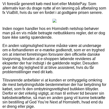
Vi foreslår generelt køb med kort eller MobilePay. Som
alternativ kan du drage nytte af en løsning på afbetaling som
fx ViaBill, hvis du ser en fordel i at godtgøre prisen senere.
Inden nogen handler hos en Hornsleth netshop behøver
man på en vis måde betragte netbutikkens regler, det er dog
bare ikke særlig spændende.
En anden valgmulighed kunne måske være at undersøge
om e-forhandleren er e-mærke godkendt, som er en tryghed
om at internet forretningen forsvarer den officielle danske
lovgivning, foruden at e-shoppen løbende revideres af
eksperter der har indsigt i de gældende regler. Desuden
giver det dig lejlighed til at blive assisteret, hvis du får
problemstillinger med dit køb.
Tilsvarende anbefaler vi at kunden er omhyggelig omkring
de mest betydningsfulde bestemmelser der har betydning for
købet, som fx den ombytningsrettighed butikken tilbyder.
Derfor er det virkelig vigtigt, at man til enhver tid bevarer sin
købsbekræftelse, så man en anden gang vil kunne bekræfte
sin bestilling af God You’re Next af Hornsleth, hvad end du
er dreng eller pige.