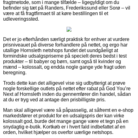
fragtmetode, som i mange tilfælde – ligegyldigt om du
befinder sig tæt på Randers, Frederikssund eller Sorø – vil
være at få fragtfirmaet til at køre bestillingen til et
udleveringssted.
Det er jo efterhånden særligt praktisk for enhver at vurdere
prisniveauet på diverse forhandlere på nettet, og ergo har
utallige Hornsleth netshops fundet det uundgåeligt at
formindske udsalgspriserne på specielt deres bedst i test
produkter – til babyer og børn, samt også til kvinder og
mænd – kolossalt, og endda nogle gange yde fragt uden
beregning.
Trods dette kan det alligevel vise sig udbytterigt at prøve
nogle forskellige outlets på nettet efter rabat på God You’re
Next af Hornsleth inden du gennemfører din handel, sådan
at du er tryg ved at antage den prisbilligste pris.
Man skal alligevel være så påpasselig, at såfremt en e-shop
markedsfører et produkt for en udsalgspris der kan virke
kolossalt god, burde det mange gange være et tegn på en
snydagtig e-butik. Kortkøb er i hvert fald indbefattet af en
orden, hvilket hjælper os overfor uærlige netshops.