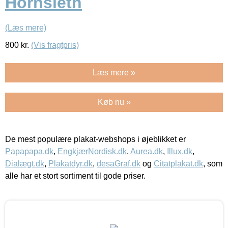
Hornsleth
(Læs mere)
800
kr.
(Vis fragtpris)
Læs mere »
Køb nu »
De mest populære plakat-webshops i øjeblikket er
Papapapa.dk
,
EngkjærNordisk.dk
,
Aurea.dk
,
Illux.dk
,
Dialægt.dk
,
Plakatdyr.dk
,
desaGraf.dk
og
Citatplakat.dk
, som
alle har et stort sortiment til gode priser.