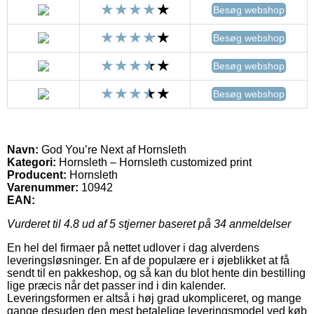
Besøg webshop
Besøg webshop
Besøg webshop
Besøg webshop
Navn:
God You’re Next af Hornsleth
Kategori:
Hornsleth – Hornsleth customized print
Producent:
Hornsleth
Varenummer:
10942
EAN:
Vurderet til
4.8
ud af 5 stjerner baseret på
34
anmeldelser
En hel del firmaer på nettet udlover i dag alverdens
leveringsløsninger. En af de populære er i øjeblikket at få
sendt til en pakkeshop, og så kan du blot hente din bestilling
lige præcis når det passer ind i din kalender.
Leveringsformen er altså i høj grad ukompliceret, og mange
gange desuden den mest betalelige leveringsmodel ved køb