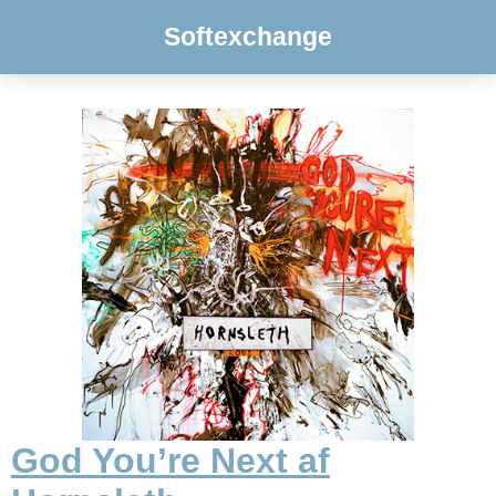
Softexchange
God You’re Next af