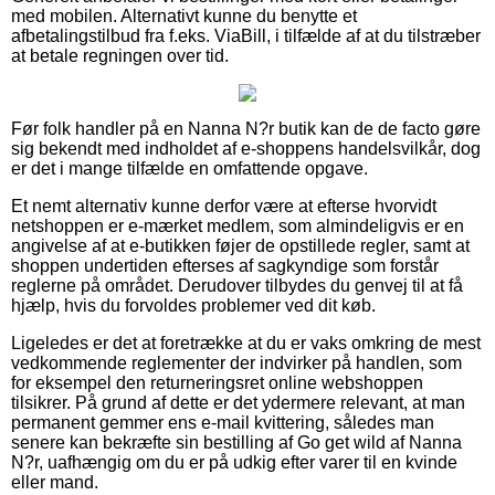
med mobilen. Alternativt kunne du benytte et
afbetalingstilbud fra f.eks. ViaBill, i tilfælde af at du tilstræber
at betale regningen over tid.
Før folk handler på en Nanna N?r butik kan de de facto gøre
sig bekendt med indholdet af e-shoppens handelsvilkår, dog
er det i mange tilfælde en omfattende opgave.
Et nemt alternativ kunne derfor være at efterse hvorvidt
netshoppen er e-mærket medlem, som almindeligvis er en
angivelse af at e-butikken føjer de opstillede regler, samt at
shoppen undertiden efterses af sagkyndige som forstår
reglerne på området. Derudover tilbydes du genvej til at få
hjælp, hvis du forvoldes problemer ved dit køb.
Ligeledes er det at foretrække at du er vaks omkring de mest
vedkommende reglementer der indvirker på handlen, som
for eksempel den returneringsret online webshoppen
tilsikrer. På grund af dette er det ydermere relevant, at man
permanent gemmer ens e-mail kvittering, således man
senere kan bekræfte sin bestilling af Go get wild af Nanna
N?r, uafhængig om du er på udkig efter varer til en kvinde
eller mand.