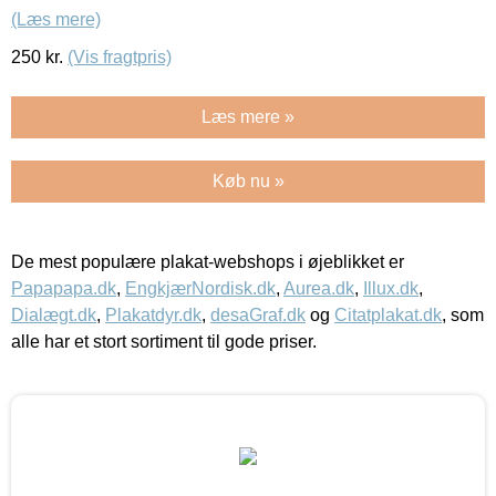
(Læs mere)
250
kr.
(Vis fragtpris)
Læs mere »
Køb nu »
De mest populære plakat-webshops i øjeblikket er
Papapapa.dk
,
EngkjærNordisk.dk
,
Aurea.dk
,
Illux.dk
,
Dialægt.dk
,
Plakatdyr.dk
,
desaGraf.dk
og
Citatplakat.dk
, som
alle har et stort sortiment til gode priser.