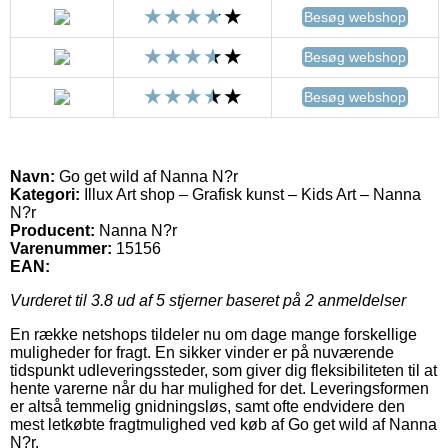
Besøg webshop
Besøg webshop
Besøg webshop
Navn:
Go get wild af Nanna N?r
Kategori:
Illux Art shop – Grafisk kunst – Kids Art – Nanna
N?r
Producent:
Nanna N?r
Varenummer:
15156
EAN:
Vurderet til
3.8
ud af 5 stjerner baseret på
2
anmeldelser
En række netshops tildeler nu om dage mange forskellige
muligheder for fragt. En sikker vinder er på nuværende
tidspunkt udleveringssteder, som giver dig fleksibiliteten til at
hente varerne når du har mulighed for det. Leveringsformen
er altså temmelig gnidningsløs, samt ofte endvidere den
mest letkøbte fragtmulighed ved køb af Go get wild af Nanna
N?r.