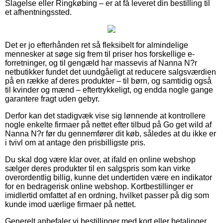
Slagelse eller Ringkøbing – er at få leveret din bestilling til
et afhentningssted.
Det er jo efterhånden ret så fleksibelt for almindelige
mennesker at søge sig frem til priser hos forskellige e-
forretninger, og til gengæld har massevis af Nanna N?r
netbutikker fundet det uundgåeligt at reducere salgsværdien
på en række af deres produkter – til børn, og samtidig også
til kvinder og mænd – eftertrykkeligt, og endda nogle gange
garantere fragt uden gebyr.
Derfor kan det stadigvæk vise sig lønnende at kontrollere
nogle enkelte firmaer på nettet efter tilbud på Go get wild af
Nanna N?r før du gennemfører dit køb, således at du ikke er
i tvivl om at antage den prisbilligste pris.
Du skal dog være klar over, at ifald en online webshop
sælger deres produkter til en salgspris som kan virke
overordentlig billig, kunne det undertiden være en indikator
for en bedragerisk online webshop. Kortbestillinger er
imidlertid omfattet af en ordning, hvilket passer på dig som
kunde imod uærlige firmaer på nettet.
Generelt anbefaler vi bestillinger med kort eller betalinger