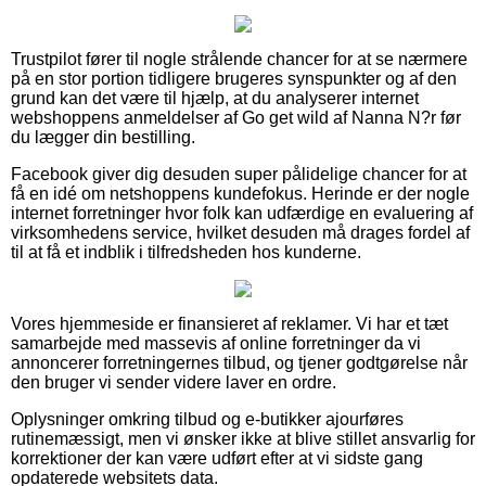
Trustpilot fører til nogle strålende chancer for at se nærmere
på en stor portion tidligere brugeres synspunkter og af den
grund kan det være til hjælp, at du analyserer internet
webshoppens anmeldelser af Go get wild af Nanna N?r før
du lægger din bestilling.
Facebook giver dig desuden super pålidelige chancer for at
få en idé om netshoppens kundefokus. Herinde er der nogle
internet forretninger hvor folk kan udfærdige en evaluering af
virksomhedens service, hvilket desuden må drages fordel af
til at få et indblik i tilfredsheden hos kunderne.
Vores hjemmeside er finansieret af reklamer. Vi har et tæt
samarbejde med massevis af online forretninger da vi
annoncerer forretningernes tilbud, og tjener godtgørelse når
den bruger vi sender videre laver en ordre.
Oplysninger omkring tilbud og e-butikker ajourføres
rutinemæssigt, men vi ønsker ikke at blive stillet ansvarlig for
korrektioner der kan være udført efter at vi sidste gang
opdaterede websitets data.