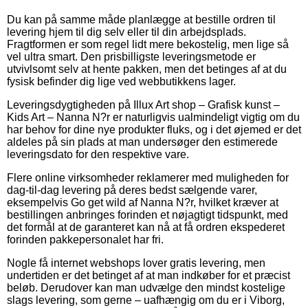
Du kan på samme måde planlægge at bestille ordren til
levering hjem til dig selv eller til din arbejdsplads.
Fragtformen er som regel lidt mere bekostelig, men lige så
vel ultra smart. Den prisbilligste leveringsmetode er
utvivlsomt selv at hente pakken, men det betinges af at du
fysisk befinder dig lige ved webbutikkens lager.
Leveringsdygtigheden på Illux Art shop – Grafisk kunst –
Kids Art – Nanna N?r er naturligvis ualmindeligt vigtig om du
har behov for dine nye produkter fluks, og i det øjemed er det
aldeles på sin plads at man undersøger den estimerede
leveringsdato for den respektive vare.
Flere online virksomheder reklamerer med muligheden for
dag-til-dag levering på deres bedst sælgende varer,
eksempelvis Go get wild af Nanna N?r, hvilket kræver at
bestillingen anbringes forinden et nøjagtigt tidspunkt, med
det formål at de garanteret kan nå at få ordren ekspederet
forinden pakkepersonalet har fri.
Nogle få internet webshops lover gratis levering, men
undertiden er det betinget af at man indkøber for et præcist
beløb. Derudover kan man udvælge den mindst kostelige
slags levering, som gerne – uafhængig om du er i Viborg,