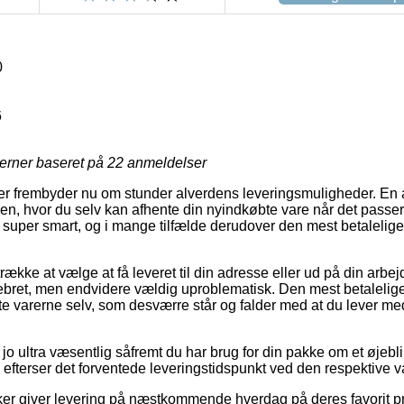
0
6
jerner baseret på
22
anmeldelser
kker frembyder nu om stunder alverdens leveringsmuligheder. En
, hvor du selv kan afhente din nyindkøbte vare når det passer
 super smart, og i mange tilfælde derudover den mest betalelige
ække at vælge at få leveret til din adresse eller ud på din arbe
ebret, men endvidere vældig uproblematisk. Den mest betalelig
nte varerne selv, som desværre står og falder med at du lever med 
 jo ultra væsentlig såfremt du har brug for din pakke om et øjebli
 efterser det forventede leveringstidspunkt ved den respektive v
ker giver levering på næstkommende hverdag på deres favorit p