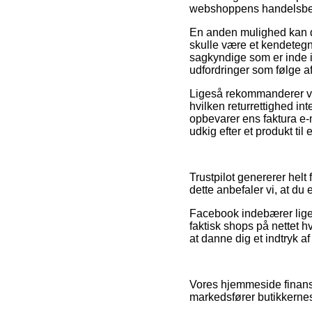
webshoppens handelsbetin
En anden mulighed kan de
skulle være et kendetegn
sagkyndige som er inde i
udfordringer som følge a
Ligeså rekommanderer vi 
hvilken returrettighed in
opbevarer ens faktura e-
udkig efter et produkt til
Trustpilot genererer helt
dette anbefaler vi, at du
Facebook indebærer lige 
faktisk shops på nettet h
at danne dig et indtryk af
Vores hjemmeside finansi
markedsfører butikkernes