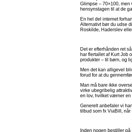
Glimpse – 70×100, men væ
hensynstagen til at de ga
En hel del internet forhan
Alternativt bør du udse di
Roskilde, Haderslev eller
Det er efterhånden ret så 
har flertallet af Kurt Job
produkter – til børn, og l
Men det kan alligevel bl
forud for at du gennemføre
Man må bare ikke overse,
virke ubegribelig attrakti
en lov, hvilket værner e
Generelt anbefaler vi ha
tilbud som fx ViaBill, n
Inden nogen bestiller på 