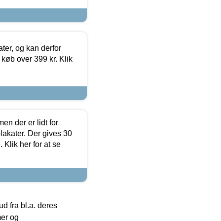
ter, og kan derfor
d køb over 399 kr. Klik
en der er lidt for
lakater. Der gives 30
Klik her for at se
 fra bl.a. deres
mer og