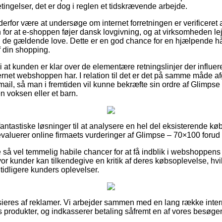
gelser, det er dog i reglen et tidskrævende arbejde.
rfor være at undersøge om internet forretningen er verificeret a
 for at e-shoppen føjer dansk lovgivning, og at virksomheden le
 de gældende love. Dette er en god chance for en hjælpende hånd
f din shopping.
at kunden er klar over de elementære retningslinjer der influer
ternet webshoppen har. I relation til det er det på samme måde a
mail, så man i fremtiden vil kunne bekræfte sin ordre af Glimps
 en voksen eller et barn.
 fantastiske løsninger til at analysere en hel del eksisterende køb
 evaluerer online firmaets vurderinger af Glimpse – 70×100 forud 
så vel temmelig habile chancer for at få indblik i webshoppens 
vor kunder kan tilkendegive en kritik af deres købsoplevelse, hvi
 tidligere kunders oplevelser.
eres af reklamer. Vi arbejder sammen med en lang række interne
 produkter, og indkasserer betaling såfremt en af vores besøge