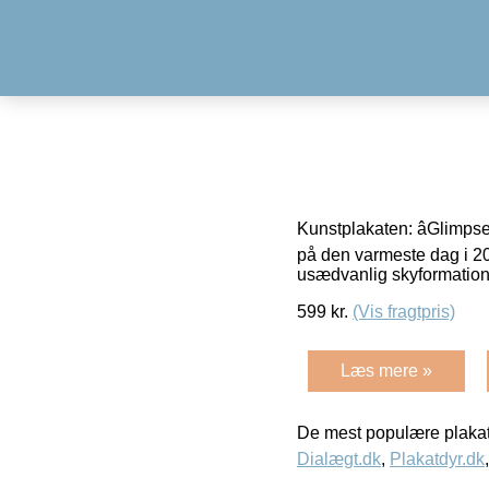
Kunstplakaten: âGlimpse
på den varmeste dag i 2
usædvanlig skyformation
599
kr.
(Vis fragtpris)
Læs mere »
De mest populære plakat
Dialægt.dk
,
Plakatdyr.dk