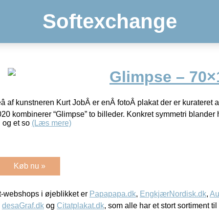
Softexchange
Glimpse – 70×
â af kunstneren Kurt JobÂ er enÂ fotoÂ plakat der er kurateret 
020 kombinerer “Glimpse” to billeder. Konkret symmetri blander
 og et so
(Læs mere)
Køb nu »
-webshops i øjeblikket er
Papapapa.dk
,
EngkjærNordisk.dk
,
Au
,
desaGraf.dk
og
Citatplakat.dk
, som alle har et stort sortiment ti