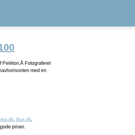
100
af Peléton.Â Fotograferet
 havhorisonten med en
rea.dk
,
Illux.dk
,
l gode priser.