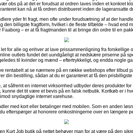
r obs på at det er forudsat at ordren laves inden et konkret k
ranteret kan nå at få ordren distribueret inden de lageransatte 
dlere yder fri fragt, men ofte under forudsætning af at der handle
g den billigste fragtform, hvilket i de fleste tilfælde – hvad end 
 Faaborg – er at få fragtmanden til at bringe din ordre til en pa
let for alle og enhver at lave prissammenligning fra forskellige o
 online outlets fundet det uundgåeligt at nedskære priserne på spe
igeledes til kvinder og mænd – eftertrykkeligt, og endda nogle gang
ive rentabelt at se nærmere på en række webshops efter tilbud
r din bestilling, sådan at du er garanteret at få den prisbilligste 
 at såfremt en internet virksomhed udbyder deres produkter for 
v, kunne det tit være et bevis på en falsk netbutik. Kortkøb er i h
n imod snydagtige internet varehuse.
ndler med kort eller betalinger med mobilen. Som en anden løsn
år du efterspørger at honorere omkostningerne over en længere p
en Kurt Job butik på nettet behøver man for at være på den sikr