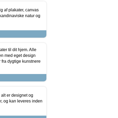
 af plakater, canvas
skandinaviske natur og
er til dit hjem. Alle
ten med eget design
r fra dygtige kunstnere
 alt er designet og
r, og kan leveres inden