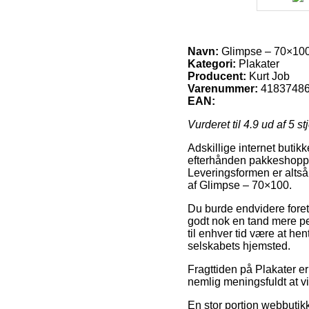
Navn:
Glimpse – 70×10
Kategori:
Plakater
Producent:
Kurt Job
Varenummer:
4183748
EAN:
Vurderet til
4.9
ud af 5 st
Adskillige internet buti
efterhånden pakkeshoppen
Leveringsformen er altså
af Glimpse – 70×100.
Du burde endvidere foretr
godt nok en tand mere p
til enhver tid være at he
selskabets hjemsted.
Fragttiden på Plakater er
nemlig meningsfuldt at vi
En stor portion webbutik