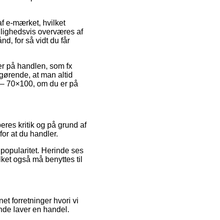
f e-mærket, hvilket
jlighedsvis overværes af
, for så vidt du får
er på handlen, som fx
fgørende, at man altid
e – 70×100, om du er på
eres kritik og på grund af
for at du handler.
popularitet. Herinde ses
lket også må benyttes til
t forretninger hvori vi
nde laver en handel.