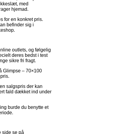
lokkeslæt, med
drager hjemad.
s for en konkret pris.
man befinder sig i
kkeshop.
nline outlets, og følgelig
cielt deres bedst i test
e sikre fri fragt.
 på Glimpse – 70×100
pris.
en salgspris der kan
vert fald dækket ind under
ing burde du benytte et
eriode.
e side se på