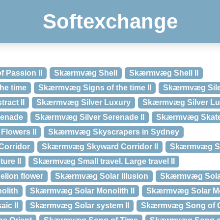
Softexchange
Passion II
Skærmvæg Shell
Skærmvæg Shell II
he time
Skærmvæg Signs of the time II
Skærmvæg Silent
ract II
Skærmvæg Silver Luxury
Skærmvæg Silver Lux
renade
Skærmvæg Silver Serenade II
Skærmvæg Skateb
Flowers II
Skærmvæg Skyscrapers in Sydney
orridor
Skærmvæg Skyward Corridor II
Skærmvæg Sl
ure II
Skærmvæg Small travel. Large travel II
lion flower
Skærmvæg Solar Illusion
Skærmvæg Solar 
olith
Skærmvæg Solar Monolith II
Skærmvæg Solar M
ic II
Skærmvæg Solar system II
Skærmvæg Song of Ge