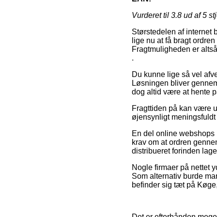
Vurderet til
3.8
ud af 5 st
Størstedelen af internet b
lige nu at få bragt ordren
Fragtmuligheden er altså
.
Du kunne lige så vel afve
Løsningen bliver gennemsn
dog altid være at hente 
Fragttiden på kan være ua
øjensynligt meningsfuldt
En del online webshops b
krav om at ordren gennemf
distribueret forinden la
Nogle firmaer på nettet y
Som alternativ burde man
befinder sig tæt på Køge, 
Det er efterhånden meget 