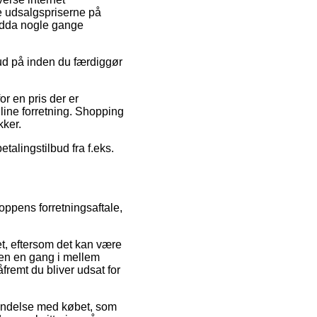
ge udsalgspriserne på
endda nogle gange
ilbud på inden du færdiggør
or en pris der er
line forretning. Shopping
kker.
talingstilbud fra f.eks.
oppens forretningsaftale,
t, eftersom det kan være
eren en gang i mellem
såfremt du bliver udsat for
bindelse med købet, som