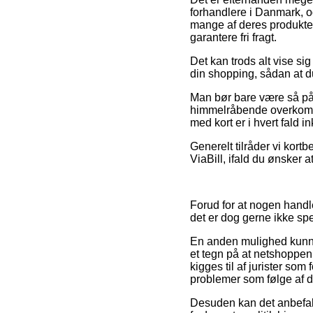
forhandlere i Danmark, og
mange af deres produkter
garantere fri fragt.
Det kan trods alt vise sig
din shopping, sådan at du
Man bør bare være så påva
himmelråbende overkommel
med kort er i hvert fald i
Generelt tilråder vi kortb
ViaBill, ifald du ønsker at
Forud for at nogen handle
det er dog gerne ikke sp
En anden mulighed kunne
et tegn på at netshoppen 
kigges til af jurister som 
problemer som følge af d
Desuden kan det anbefal