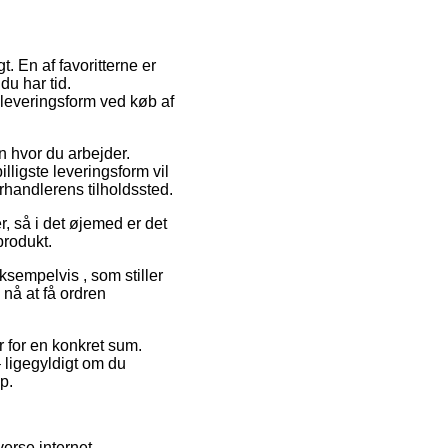
t. En af favoritterne er
du har tid.
 leveringsform ved køb af
en hvor du arbejder.
lligste leveringsform vil
rhandlerens tilholdssted.
r, så i det øjemed er det
produkt.
sempelvis , som stiller
 nå at få ordren
r for en konkret sum.
 ligegyldigt om du
p.
verse internet