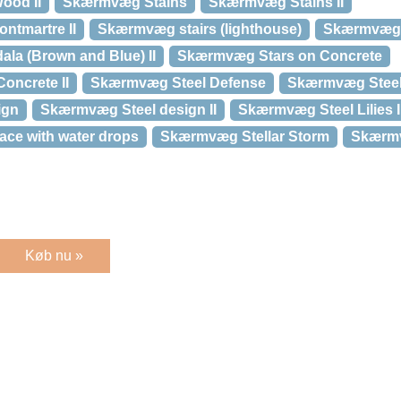
ood II
Skærmvæg Stains
Skærmvæg Stains II
ntmartre II
Skærmvæg stairs (lighthouse)
Skærmvæg S
la (Brown and Blue) II
Skærmvæg Stars on Concrete
oncrete II
Skærmvæg Steel Defense
Skærmvæg Steel 
ign
Skærmvæg Steel design II
Skærmvæg Steel Lilies I
ce with water drops
Skærmvæg Stellar Storm
Skærmv
Køb nu »