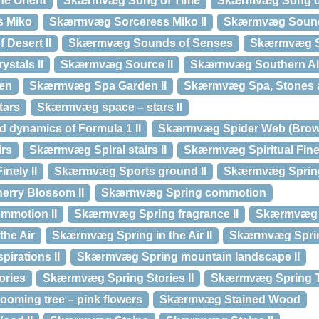
e Orient
Skærmvæg Song of Time
Skærmvæg Song of
 Miko
Skærmvæg Sorceress Miko II
Skærmvæg Sound
Desert II
Skærmvæg Sounds of Senses
Skærmvæg So
stals II
Skærmvæg Source II
Skærmvæg Southern Alp
en
Skærmvæg Spa Garden II
Skærmvæg Spa, Stones 
tars
Skærmvæg space – stars II
dynamics of Formula 1 II
Skærmvæg Spider Web (Brow
irs
Skærmvæg Spiral stairs II
Skærmvæg Spiritual Fine
nely II
Skærmvæg Sports ground II
Skærmvæg Spring 
rry Blossom II
Skærmvæg Spring commotion
mmotion II
Skærmvæg Spring fragrance II
Skærmvæg S
he Air
Skærmvæg Spring in the Air II
Skærmvæg Sprin
irations II
Skærmvæg Spring mountain landscape II
ories
Skærmvæg Spring Stories II
Skærmvæg Spring Tu
oming tree – pink flowers
Skærmvæg Stained Wood