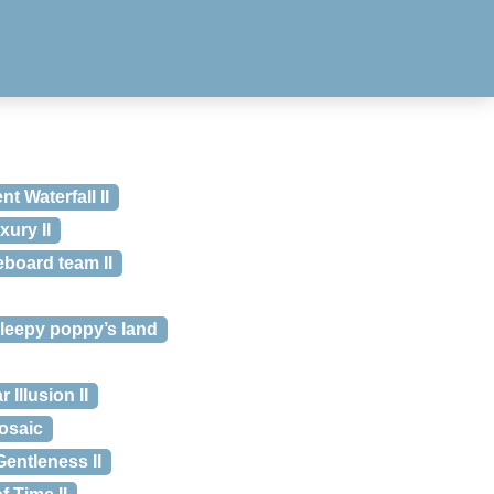
 Waterfall II
ury II
oard team II
eepy poppy’s land
Illusion II
osaic
ntleness II