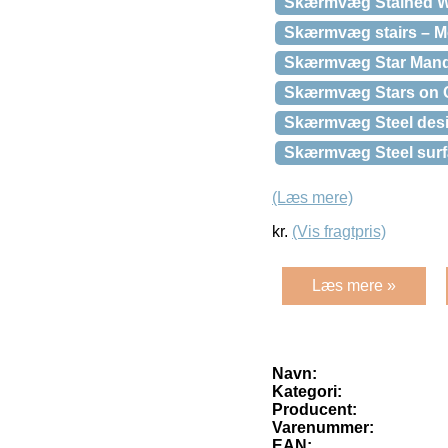
Skærmvæg Stained W
Skærmvæg stairs – Mo
Skærmvæg Star Manda
Skærmvæg Stars on C
Skærmvæg Steel des
Skærmvæg Steel surfa
(Læs mere)
kr.
(Vis fragtpris)
Læs mere »
Navn:
Kategori:
Producent:
Varenummer:
EAN: