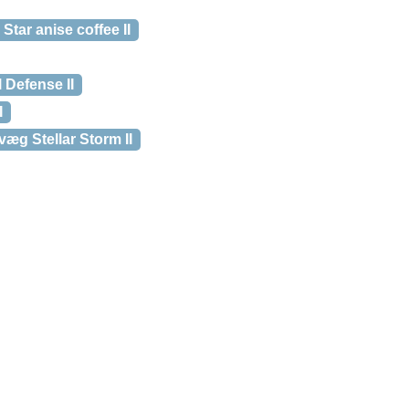
tar anise coffee II
Defense II
I
æg Stellar Storm II