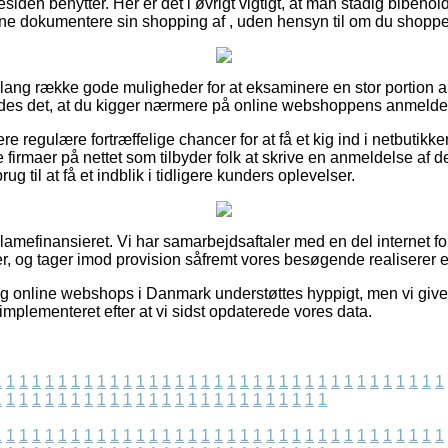
siden benytter. Her er det i øvrigt vigtigt, at man stadig bibehold
nne dokumentere sin shopping af , uden hensyn til om du shopper
n lang række gode muligheder for at eksaminere en stor portion 
rådes det, at du kigger nærmere på online webshoppens anmeldels
re regulære fortræffelige chancer for at få et kig ind i netbutikk
firmaer på nettet som tilbyder folk at skrive en anmeldelse af 
ug til at få et indblik i tidligere kunders oplevelser.
amefinansieret. Vi har samarbejdsaftaler med en del internet fo
r, og tager imod provision såfremt vores besøgende realiserer en
g online webshops i Danmark understøttes hyppigt, men vi give
r implementeret efter at vi sidst opdaterede vores data.
1
1
1
1
1
1
1
1
1
1
1
1
1
1
1
1
1
1
1
1
1
1
1
1
1
1
1
1
1
1
1
1
1
1
1
1
1
1
1
1
1
1
1
1
1
1
1
1
1
1
1
1
1
1
1
1
1
1
1
1
1
1
1
1
1
1
1
1
1
1
1
1
1
1
1
1
1
1
1
1
1
1
1
1
1
1
1
1
1
1
1
1
1
1
1
1