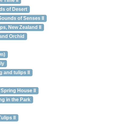
 Time II
s of Desert
unds of Senses II
s, New Zealand II
and Orchid
n)
ly
and tulips II
pring House II
g in the Park
lips II