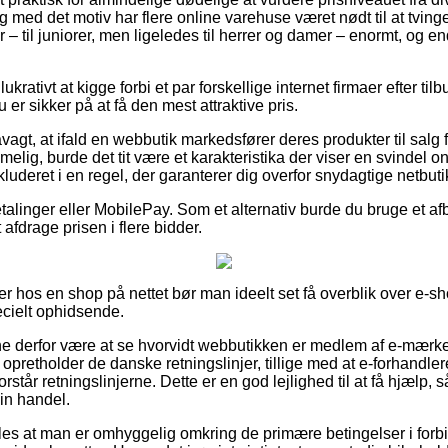
 med det motiv har flere online varehuse været nødt til at tvin
 – til juniorer, men ligeledes til herrer og damer – enormt, og 
 lukrativt at kigge forbi et par forskellige internet firmaer efter t
 er sikker på at få den mest attraktive pris.
gt, at ifald en webbutik markedsfører deres produkter til salg f
ig, burde det tit være et karakteristika der viser en svindel on
nkluderet i en regel, der garanterer dig overfor snydagtige netbuti
etalinger eller MobilePay. Som et alternativ burde du bruge et afbe
 afdrage prisen i flere bidder.
r hos en shop på nettet bør man ideelt set få overblik over e-sh
ecielt ophidsende.
 derfor være at se hvorvidt webbutikken er medlem af e-mærke
opretholder de danske retningslinjer, tillige med at e-forhandl
forstår retningslinjerne. Dette er en god lejlighed til at få hjælp, 
in handel.
es at man er omhyggelig omkring de primære betingelser i for