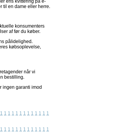
er ens kvittering på e-
 til en dame eller herre.
aktuelle konsumenters
er af før du køber.
ens pålidelighed.
deres købsoplevelse,
retagender når vi
 bestilling.
r ingen garanti imod
1
1
1
1
1
1
1
1
1
1
1
1
1
1
1
1
1
1
1
1
1
1
1
1
1
1