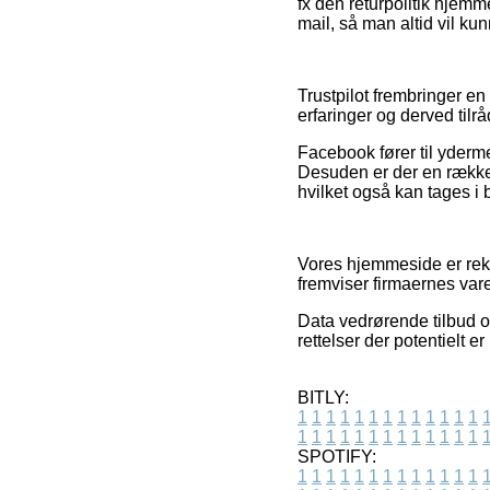
fx den returpolitik hjemme
mail, så man altid vil ku
Trustpilot frembringer e
erfaringer og derved til
Facebook fører til yderme
Desuden er der en række 
hvilket også kan tages i br
Vores hjemmeside er rekl
fremviser firmaernes vare
Data vedrørende tilbud o
rettelser der potentielt e
BITLY:
1
1
1
1
1
1
1
1
1
1
1
1
1
1
1
1
1
1
1
1
1
1
1
1
1
1
SPOTIFY:
1
1
1
1
1
1
1
1
1
1
1
1
1