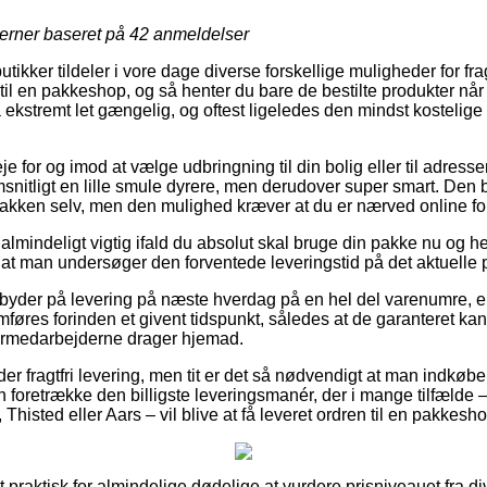
jerner baseret på
42
anmeldelser
utikker tildeler i vore dage diverse forskellige muligheder for frag
 til en pakkeshop, og så henter du bare de bestilte produkter når 
 ekstremt let gængelig, og oftest ligeledes den mindst kostelige
je for og imod at vælge udbringning til din bolig eller til adress
itligt en lille smule dyrere, men derudover super smart. Den bi
pakken selv, men den mulighed kræver at du er nærved online fo
lmindeligt vigtig ifald du absolut skal bruge din pakke nu og he
 at man undersøger den forventede leveringstid på det aktuelle 
yder på levering på næste hverdag på en hel del varenumre, ek
øres forinden et givent tidspunkt, således at de garanteret kan
germedarbejderne drager hjemad.
der fragtfri levering, men tit er det så nødvendigt at man indkøbe
 foretrække den billigste leveringsmanér, der i mange tilfælde –
Thisted eller Aars – vil blive at få leveret ordren til en pakkesho
praktisk for almindelige dødelige at vurdere prisniveauet fra di