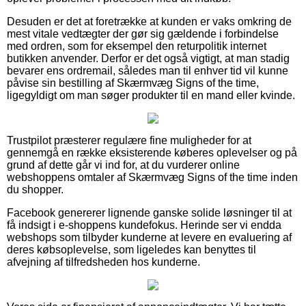
Desuden er det at foretrække at kunden er vaks omkring de
mest vitale vedtægter der gør sig gældende i forbindelse
med ordren, som for eksempel den returpolitik internet
butikken anvender. Derfor er det også vigtigt, at man stadig
bevarer ens ordremail, således man til enhver tid vil kunne
påvise sin bestilling af Skærmvæg Signs of the time,
ligegyldigt om man søger produkter til en mand eller kvinde.
Trustpilot præsterer regulære fine muligheder for at
gennemgå en række eksisterende køberes oplevelser og på
grund af dette går vi ind for, at du vurderer online
webshoppens omtaler af Skærmvæg Signs of the time inden
du shopper.
Facebook genererer lignende ganske solide løsninger til at
få indsigt i e-shoppens kundefokus. Herinde ser vi endda
webshops som tilbyder kunderne at levere en evaluering af
deres købsoplevelse, som ligeledes kan benyttes til
afvejning af tilfredsheden hos kunderne.