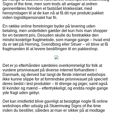
Signs of the time, men som trods alt antager at ordren
gennemføres forinden et fastslået klokkeslæt, med
hensynstagen til at de kan nå at få dit nye produkt pakket
inden logistikpersonalet har fri.
En række online forretninger byder på levering uden
betaling, men undertiden gælder det kun hvis man shopper
for en bestemt pris. Desuden skulle du foretrække den
mindst kostelige fragtmetode, som mange gange – hvad end
du er tæt på Herning, Svendborg eller Struer – vil blive at få
fragtmanden til at levere bestillingen til en pakkeshop.
Det er jo efterhånden særdeles overkommeligt for folk at
vurdere prisniveauet på diverse internet forhandlere i
Danmark, og derved har langt de fleste internet webshops
ikke kunne slippe for at formindske prisniveauet på specielt
deres bedst i test produkter – til drenge og piger, samt også
til kvinder og mænd – eftertrykkeligt, og endda nogle gange
yde fragt uden gebyr.
Det kan imidlertid blive gavnligt at besigtige nogle få online
webshops efter udsalg på Skærmvæg Signs of the time
inden du bestiller, således at man er sikker på at modtage