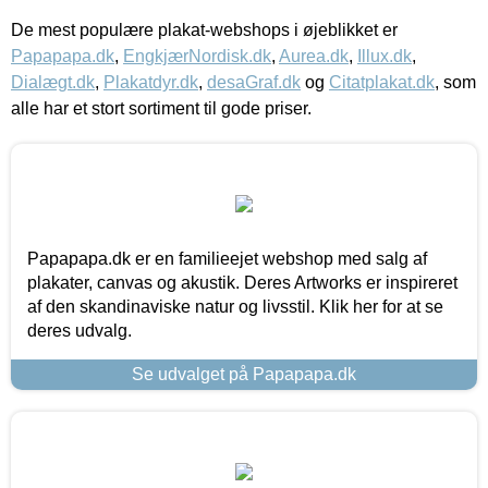
De mest populære plakat-webshops i øjeblikket er
Papapapa.dk
,
EngkjærNordisk.dk
,
Aurea.dk
,
Illux.dk
,
Dialægt.dk
,
Plakatdyr.dk
,
desaGraf.dk
og
Citatplakat.dk
, som
alle har et stort sortiment til gode priser.
Papapapa.dk er en familieejet webshop med salg af
plakater, canvas og akustik. Deres Artworks er inspireret
af den skandinaviske natur og livsstil. Klik her for at se
deres udvalg.
Se udvalget på Papapapa.dk