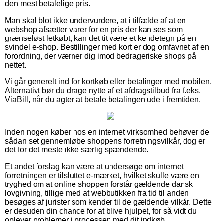
den mest betalelige pris.
Man skal blot ikke undervurdere, at i tilfælde af at en
webshop afsætter varer for en pris der kan ses som
grænseløst letkøbt, kan det tit være et kendetegn på en
svindel e-shop. Bestillinger med kort er dog omfavnet af en
forordning, der værner dig imod bedrageriske shops på
nettet.
Vi går generelt ind for kortkøb eller betalinger med mobilen.
Alternativt bør du drage nytte af et afdragstilbud fra f.eks.
ViaBill, når du agter at betale betalingen ude i fremtiden.
Inden nogen køber hos en internet virksomhed behøver de
sådan set gennemløbe shoppens forretningsvilkår, dog er
det for det meste ikke særlig spændende.
Et andet forslag kan være at undersøge om internet
forretningen er tilsluttet e-mærket, hvilket skulle være en
tryghed om at online shoppen forstår gældende dansk
lovgivning, tillige med at webbutikken fra tid til anden
besøges af jurister som kender til de gældende vilkår. Dette
er desuden din chance for at blive hjulpet, for så vidt du
oplever problemer i processen med dit indkøb.