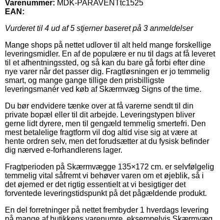
Varenummer:
MDK-PARAVENTtc1525
EAN:
Vurderet til
4
ud af 5 stjerner baseret på
3
anmeldelser
Mange shops på nettet udlover til alt held mange forskellige
leveringsmidler. En af de populære er nu til dags at få leveret
til et afhentningssted, og så kan du bare gå forbi efter dine
nye varer når det passer dig. Fragtløsningen er jo temmelig
smart, og mange gange tillige den prisbilligste
leveringsmanér ved køb af Skærmvæg Signs of the time.
Du bør endvidere tænke over at få varerne sendt til din
private bopæl eller til dit arbejde. Leveringstypen bliver
gerne lidt dyrere, men til gengæld temmelig smertefri. Den
mest betalelige fragtform vil dog altid vise sig at være at
hente ordren selv, men det forudsætter at du fysisk befinder
dig nærved e-forhandlerens lager.
Fragtperioden på Skærmvægge 135×172 cm. er selvfølgelig
temmelig vital såfremt vi behøver varen om et øjeblik, så i
det øjemed er det rigtig essentielt at vi besigtiger det
forventede leveringstidspunkt på det pågældende produkt.
En del forretninger på nettet frembyder 1 hverdags levering
på mange af butikkens varenumre, eksempelvis Skærmvæg