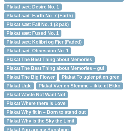
Plakat sæt: Desire No. 1
Plakat sæt: Earth No. 7 (Earth)
Plakat sæt: Fall No. 1 (3 pak)
Plakat sæt: Fused No. 1
Plakat sæt: Kolibri og Fjer (Faded)
Plakat sæt: Obsession No. 1
Plakat The Best Thing about Memories
Plakat The Best Thing about Memories – gul
Plakat The Big Flower
Plakat To ugler på en gren
Plakat Ugle
Plakat Vær en Stemme – ikke et Ekko
Plakat Waste Not Want Not
Plakat Where there is Love
Plakat Why fit in – Born to stand out
Plakat Why is the Sky the Limit
Plakat You are my Sunshine