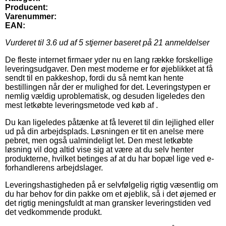
Producent:
Varenummer:
EAN:
Vurderet til
3.6
ud af 5 stjerner baseret på
21
anmeldelser
De fleste internet firmaer yder nu en lang række forskellige
leveringsudgaver. Den mest moderne er for øjeblikket at få
sendt til en pakkeshop, fordi du så nemt kan hente
bestillingen når der er mulighed for det. Leveringstypen er
nemlig vældig uproblematisk, og desuden ligeledes den
mest letkøbte leveringsmetode ved køb af .
Du kan ligeledes påtænke at få leveret til din lejlighed eller
ud på din arbejdsplads. Løsningen er tit en anelse mere
pebret, men også ualmindeligt let. Den mest letkøbte
løsning vil dog altid vise sig at være at du selv henter
produkterne, hvilket betinges af at du har bopæl lige ved e-
forhandlerens arbejdslager.
Leveringshastigheden på er selvfølgelig rigtig væsentlig om
du har behov for din pakke om et øjeblik, så i det øjemed er
det rigtig meningsfuldt at man gransker leveringstiden ved
det vedkommende produkt.