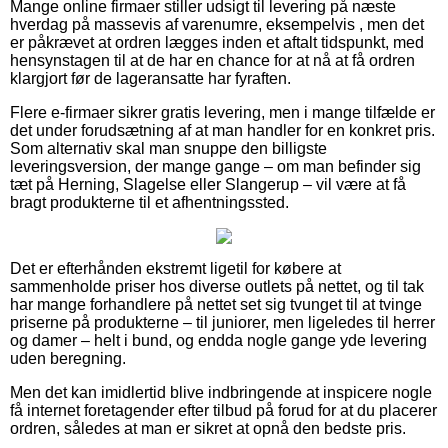
Mange online firmaer stiller udsigt til levering på næste
hverdag på massevis af varenumre, eksempelvis , men det
er påkrævet at ordren lægges inden et aftalt tidspunkt, med
hensynstagen til at de har en chance for at nå at få ordren
klargjort før de lageransatte har fyraften.
Flere e-firmaer sikrer gratis levering, men i mange tilfælde er
det under forudsætning af at man handler for en konkret pris.
Som alternativ skal man snuppe den billigste
leveringsversion, der mange gange – om man befinder sig
tæt på Herning, Slagelse eller Slangerup – vil være at få
bragt produkterne til et afhentningssted.
Det er efterhånden ekstremt ligetil for købere at
sammenholde priser hos diverse outlets på nettet, og til tak
har mange forhandlere på nettet set sig tvunget til at tvinge
priserne på produkterne – til juniorer, men ligeledes til herrer
og damer – helt i bund, og endda nogle gange yde levering
uden beregning.
Men det kan imidlertid blive indbringende at inspicere nogle
få internet foretagender efter tilbud på forud for at du placerer
ordren, således at man er sikret at opnå den bedste pris.