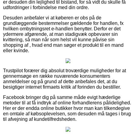
er desuden din lejlighed til bistand, for så vidt du skulle få
udfordringer i forbindelse med din ordre.
Desuden anbefaler vi at køberen er obs på de
grundlæggende bestemmelser gældende for handlen, fx
hvilken ombytningsret e-handlen benytter. Derfor er det
ydermere afgørende, at man stadigvæk opbevarer sin
kvittering, så man når som helst vil kunne påvise sin
shopping af , hvad end man søger et produkt til en mand
eller kvinde.
Trustpilot forærer dig absolut troværdige muligheder for at
gennemsøge en række nuværende konsumenters
anmeldelser og på grund af dette anbefales det, at du
besigtiger internet firmaets kritik af forinden du bestiller.
Facebook bringer dig på samme måde evigt hæderlige
metoder til at få indtryk af online forhandlerens pålidelighed.
Her er der endda online butikker hvor man kan tilkendegive
en omtale af købsoplevelsen, som desuden må tages i brug
til afvejning af kundetilfredsheden.