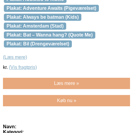
Plakat: Adventure Awaits (Pigeværelset)
Plakat: Always be batman (Kids)
Plakat: Amsterdam (Stad)
Plakat: Bat – Wanna hang? (Quote Me)
Plakat: Bil (Drengeværelset)
(Læs mere)
kr.
(Vis fragtpris)
Læs mere »
Køb nu »
Navn:
Kategori: