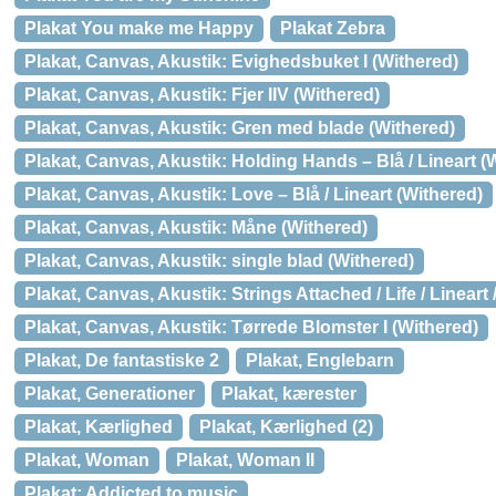
Plakat You make me Happy
Plakat Zebra
Plakat, Canvas, Akustik: Evighedsbuket I (Withered)
Plakat, Canvas, Akustik: Fjer IIV (Withered)
Plakat, Canvas, Akustik: Gren med blade (Withered)
Plakat, Canvas, Akustik: Holding Hands – Blå / Lineart (
Plakat, Canvas, Akustik: Love – Blå / Lineart (Withered)
Plakat, Canvas, Akustik: Måne (Withered)
Plakat, Canvas, Akustik: single blad (Withered)
Plakat, Canvas, Akustik: Strings Attached / Life / Linear
Plakat, Canvas, Akustik: Tørrede Blomster I (Withered)
Plakat, De fantastiske 2
Plakat, Englebarn
Plakat, Generationer
Plakat, kærester
Plakat, Kærlighed
Plakat, Kærlighed (2)
Plakat, Woman
Plakat, Woman II
Plakat: Addicted to music