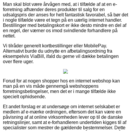
Man skal blot være årvågen med, at i tilfælde af at en e-
forretning afhænder deres produkter til salg for en
udsalgspris der anses for helt fantastisk favorabel, så bør det
i nogle tilfælde være et tegn på en uærlig internet handler.
Bestillinger med betalingskort er ikke desto mindre en del af
en regel, der værner os imod svindlende forhandlere på
nettet.
Vi tilråder generelt kortbestillinger eller MobilePay.
Alternativt burde du udnytte en afbetalingsordning fra
eksempelvis ViaBill, ifald du gerne vil dække betalingen
over flere uger.
Forud for at nogen shopper hos en internet webshop kan
man på en vis måde gennemgå webshoppens
forretningsbetingelser, men det er i mange tilfælde ikke
specielt ophidsende.
Et andet forslag er at undersøge om internet selskabet er
medlem af e-mærke ordningen, eftersom det kan være en
påvisning af at online virksomheden lever op til de danske
retningslinjer, samt at e-forhandleren undertiden kigges til af
specialister som mestrer de gældende bestemmelser. Dette