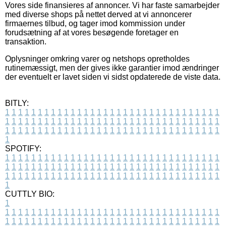
Vores side finansieres af annoncer. Vi har faste samarbejder
med diverse shops på nettet derved at vi annoncerer
firmaernes tilbud, og tager imod kommission under
forudsætning af at vores besøgende foretager en
transaktion.
Oplysninger omkring varer og netshops opretholdes
rutinemæssigt, men der gives ikke garantier imod ændringer
der eventuelt er lavet siden vi sidst opdaterede de viste data.
BITLY:
1
1
1
1
1
1
1
1
1
1
1
1
1
1
1
1
1
1
1
1
1
1
1
1
1
1
1
1
1
1
1
1
1
1
1
1
1
1
1
1
1
1
1
1
1
1
1
1
1
1
1
1
1
1
1
1
1
1
1
1
1
1
1
1
1
1
1
1
1
1
1
1
1
1
1
1
1
1
1
1
1
1
1
1
1
1
1
1
1
1
1
1
1
1
1
1
1
1
1
1
SPOTIFY:
1
1
1
1
1
1
1
1
1
1
1
1
1
1
1
1
1
1
1
1
1
1
1
1
1
1
1
1
1
1
1
1
1
1
1
1
1
1
1
1
1
1
1
1
1
1
1
1
1
1
1
1
1
1
1
1
1
1
1
1
1
1
1
1
1
1
1
1
1
1
1
1
1
1
1
1
1
1
1
1
1
1
1
1
1
1
1
1
1
1
1
1
1
1
1
1
1
1
1
1
CUTTLY BIO:
1
1
1
1
1
1
1
1
1
1
1
1
1
1
1
1
1
1
1
1
1
1
1
1
1
1
1
1
1
1
1
1
1
1
1
1
1
1
1
1
1
1
1
1
1
1
1
1
1
1
1
1
1
1
1
1
1
1
1
1
1
1
1
1
1
1
1