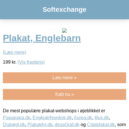
Softexchange
Plakat, Englebarn
(Læs mere)
199
kr.
(Vis fragtpris)
Læs mere »
Køb nu »
De mest populære plakat-webshops i øjeblikket er
Papapapa.dk
,
EngkjærNordisk.dk
,
Aurea.dk
,
Illux.dk
,
Dialægt.dk
,
Plakatdyr.dk
,
desaGraf.dk
og
Citatplakat.dk
, som