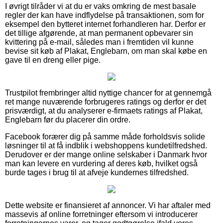
I øvrigt tilråder vi at du er vaks omkring de mest basale
regler der kan have indflydelse på transaktionen, som for
eksempel den bytteret internet forhandleren har. Derfor er
det tillige afgørende, at man permanent opbevarer sin
kvittering på e-mail, således man i fremtiden vil kunne
bevise sit køb af Plakat, Englebarn, om man skal købe en
gave til en dreng eller pige.
Trustpilot frembringer altid nyttige chancer for at gennemgå
ret mange nuværende forbrugeres ratings og derfor er det
prisværdigt, at du analyserer e-firmaets ratings af Plakat,
Englebarn før du placerer din ordre.
Facebook forærer dig på samme måde forholdsvis solide
løsninger til at få indblik i webshoppens kundetilfredshed.
Derudover er der mange online selskaber i Danmark hvor
man kan levere en vurdering af deres køb, hvilket også
burde tages i brug til at afveje kundernes tilfredshed.
Dette website er finansieret af annoncer. Vi har aftaler med
massevis af online forretninger eftersom vi introducerer