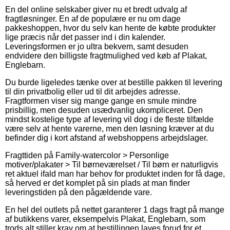
En del online selskaber giver nu et bredt udvalg af
fragtløsninger. En af de populære er nu om dage
pakkeshoppen, hvor du selv kan hente de købte produkter
lige præcis når det passer ind i din kalender.
Leveringsformen er jo ultra bekvem, samt desuden
endvidere den billigste fragtmulighed ved køb af Plakat,
Englebarn.
Du burde ligeledes tænke over at bestille pakken til levering
til din privatbolig eller ud til dit arbejdes adresse.
Fragtformen viser sig mange gange en smule mindre
prisbillig, men desuden usædvanlig ukompliceret. Den
mindst kostelige type af levering vil dog i de fleste tilfælde
være selv at hente varerne, men den løsning kræver at du
befinder dig i kort afstand af webshoppens arbejdslager.
Fragttiden på Family-watercolor > Personlige
motiver/plakater > Til børneværelset / Til børn er naturligvis
ret aktuel ifald man har behov for produktet inden for få dage,
så herved er det komplet på sin plads at man finder
leveringstiden på den pågældende vare.
En hel del outlets på nettet garanterer 1 dags fragt på mange
af butikkens varer, eksempelvis Plakat, Englebarn, som
trods alt stiller krav om at bestillingen laves forud for et