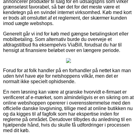
annoncerer produkter til salg for en udsalgspris som virker
grænseløst favorabel, så bør det for det meste være et
kendetegn på en svindel internet virksomhed. Køb med kort
er trods alt omsluttet af et reglement, der skærmer kunden
imod uægte webshops.
Generelt går vi ind for køb med gængse betalingskort eller
mobilbetaling. Som alternativ burde du overveje et
afdragstilbud fra eksempelvis ViaBill, forudsat du har til
hensigt at finansiere beløbet over en længere periode.
Forud for at folk handler på en forhandler på nettet kan man
uden tvivl have øje for netshoppens vilkår, men det er
normalt ikke specielt ophidsende.
En nem løsning kan være at granske hvorvidt e-firmaet er
verificeret af e-mærket, som almindeligvis er en sikring om at
online webshoppen opererer i overensstemmelse med den
officielle danske lovgivning, tillige med at online butikken nu
og da kigges til af fagfolk som har ekspertise inden for
reglerne på området. Derudover tilbydes du anledning til en
hjælpende hånd, hvis du skulle få udfordringer i processen
med dit køb.