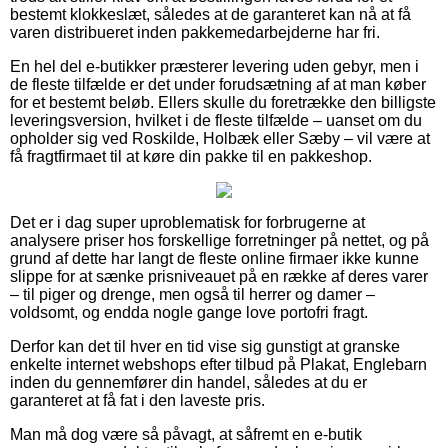
bestemt klokkeslæt, således at de garanteret kan nå at få
varen distribueret inden pakkemedarbejderne har fri.
En hel del e-butikker præsterer levering uden gebyr, men i
de fleste tilfælde er det under forudsætning af at man køber
for et bestemt beløb. Ellers skulle du foretrække den billigste
leveringsversion, hvilket i de fleste tilfælde – uanset om du
opholder sig ved Roskilde, Holbæk eller Sæby – vil være at
få fragtfirmaet til at køre din pakke til en pakkeshop.
Det er i dag super uproblematisk for forbrugerne at
analysere priser hos forskellige forretninger på nettet, og på
grund af dette har langt de fleste online firmaer ikke kunne
slippe for at sænke prisniveauet på en række af deres varer
– til piger og drenge, men også til herrer og damer –
voldsomt, og endda nogle gange love portofri fragt.
Derfor kan det til hver en tid vise sig gunstigt at granske
enkelte internet webshops efter tilbud på Plakat, Englebarn
inden du gennemfører din handel, således at du er
garanteret at få fat i den laveste pris.
Man må dog være så påvagt, at såfremt en e-butik