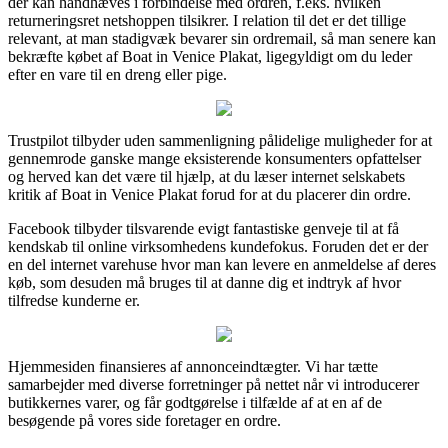
der kan håndhæves i forbindelse med ordren, f.eks. hvilken
returneringsret netshoppen tilsikrer. I relation til det er det tillige
relevant, at man stadigvæk bevarer sin ordremail, så man senere kan
bekræfte købet af Boat in Venice Plakat, ligegyldigt om du leder
efter en vare til en dreng eller pige.
Trustpilot tilbyder uden sammenligning pålidelige muligheder for at
gennemrode ganske mange eksisterende konsumenters opfattelser
og herved kan det være til hjælp, at du læser internet selskabets
kritik af Boat in Venice Plakat forud for at du placerer din ordre.
Facebook tilbyder tilsvarende evigt fantastiske genveje til at få
kendskab til online virksomhedens kundefokus. Foruden det er der
en del internet varehuse hvor man kan levere en anmeldelse af deres
køb, som desuden må bruges til at danne dig et indtryk af hvor
tilfredse kunderne er.
Hjemmesiden finansieres af annonceindtægter. Vi har tætte
samarbejder med diverse forretninger på nettet når vi introducerer
butikkernes varer, og får godtgørelse i tilfælde af at en af de
besøgende på vores side foretager en ordre.