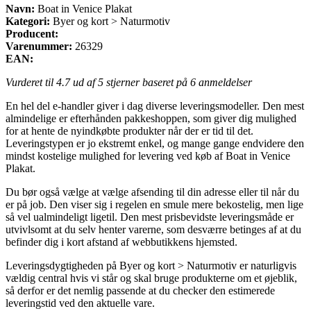
Navn:
Boat in Venice Plakat
Kategori:
Byer og kort > Naturmotiv
Producent:
Varenummer:
26329
EAN:
Vurderet til
4.7
ud af 5 stjerner baseret på
6
anmeldelser
En hel del e-handler giver i dag diverse leveringsmodeller. Den mest
almindelige er efterhånden pakkeshoppen, som giver dig mulighed
for at hente de nyindkøbte produkter når der er tid til det.
Leveringstypen er jo ekstremt enkel, og mange gange endvidere den
mindst kostelige mulighed for levering ved køb af Boat in Venice
Plakat.
Du bør også vælge at vælge afsending til din adresse eller til når du
er på job. Den viser sig i regelen en smule mere bekostelig, men lige
så vel ualmindeligt ligetil. Den mest prisbevidste leveringsmåde er
utvivlsomt at du selv henter varerne, som desværre betinges af at du
befinder dig i kort afstand af webbutikkens hjemsted.
Leveringsdygtigheden på Byer og kort > Naturmotiv er naturligvis
vældig central hvis vi står og skal bruge produkterne om et øjeblik,
så derfor er det nemlig passende at du checker den estimerede
leveringstid ved den aktuelle vare.