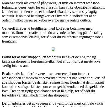
Man bør trods alt være så påpasselig, at hvis en internet webshop
forhandler deres varer for en pris som kan virke ubegribelig attraktiv,
kan det undertiden være et karakteristika der viser en snydagtig
netbutik. Køb med betalingskort er i hvert fald indbefattet af en
orden, hvilket passer på køber overfor uægte online outlets.
Generelt tilråder vi bestillinger med kort eller betalinger med
mobilen. Som alternativ burde du anvende en løsning på afbetaling
som eksempelvis ViaBill, for så vidt du vil afbetale regningen ude i
fremtiden.
Forud for at folk shopper i en webbutik behøver de i og for sig
kigge på shoppens forretningsvilkår, det er dog for det meste ikke
særlig interessant.
Et alternativ kan derfor være at se nærmere på om internet
webshoppen er medlem af e-mærket, fordi det kan være et billede på
at e-shoppen forstår de danske retningslinjer, foruden at den hyppigt
kontrolleres af specialister som er meget bekendte med de gældende
love. Det er en rigtig god chance for at få hjælp, for så vidt du
forvoldes vanskeligheder med din shopping.
Dertil anbefales det at køberen er på vagt for de mest centrale vilkår