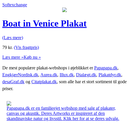
Softexchange
Boat in Venice Plakat
(Læs mere)
79
kr.
(Vis fragtpris)
Læs mere »
Køb nu »
De mest populære plakat-webshops i øjeblikket er
Papapapa.dk
,
EngkjærNordisk.dk
,
Aurea.dk
,
Illux.dk
,
Dialægt.dk
,
Plakatdyr.dk
,
desaGraf.dk
og
Citatplakat.dk
, som alle har et stort sortiment til gode
priser.
Papapapa.dk er en familieejet webshop med salg af plakater,
canvas og akustik. Deres Artworks er inspireret af den
skandinaviske natur og livsstil. Klik her for at se deres udvalg.