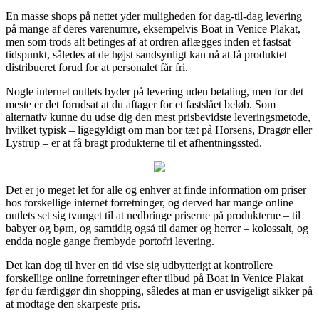
En masse shops på nettet yder muligheden for dag-til-dag levering
på mange af deres varenumre, eksempelvis Boat in Venice Plakat,
men som trods alt betinges af at ordren aflægges inden et fastsat
tidspunkt, således at de højst sandsynligt kan nå at få produktet
distribueret forud for at personalet får fri.
Nogle internet outlets byder på levering uden betaling, men for det
meste er det forudsat at du aftager for et fastslået beløb. Som
alternativ kunne du udse dig den mest prisbevidste leveringsmetode,
hvilket typisk – ligegyldigt om man bor tæt på Horsens, Dragør eller
Lystrup – er at få bragt produkterne til et afhentningssted.
Det er jo meget let for alle og enhver at finde information om priser
hos forskellige internet forretninger, og derved har mange online
outlets set sig tvunget til at nedbringe priserne på produkterne – til
babyer og børn, og samtidig også til damer og herrer – kolossalt, og
endda nogle gange frembyde portofri levering.
Det kan dog til hver en tid vise sig udbytterigt at kontrollere
forskellige online forretninger efter tilbud på Boat in Venice Plakat
før du færdiggør din shopping, således at man er usvigeligt sikker på
at modtage den skarpeste pris.