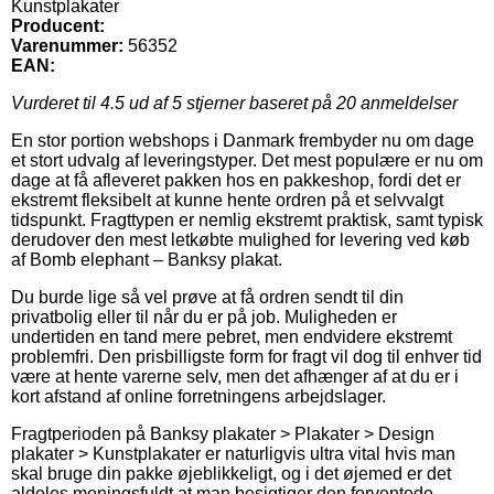
Kunstplakater
Producent:
Varenummer:
56352
EAN:
Vurderet til
4.5
ud af 5 stjerner baseret på
20
anmeldelser
En stor portion webshops i Danmark frembyder nu om dage
et stort udvalg af leveringstyper. Det mest populære er nu om
dage at få afleveret pakken hos en pakkeshop, fordi det er
ekstremt fleksibelt at kunne hente ordren på et selvvalgt
tidspunkt. Fragttypen er nemlig ekstremt praktisk, samt typisk
derudover den mest letkøbte mulighed for levering ved køb
af Bomb elephant – Banksy plakat.
Du burde lige så vel prøve at få ordren sendt til din
privatbolig eller til når du er på job. Muligheden er
undertiden en tand mere pebret, men endvidere ekstremt
problemfri. Den prisbilligste form for fragt vil dog til enhver tid
være at hente varerne selv, men det afhænger af at du er i
kort afstand af online forretningens arbejdslager.
Fragtperioden på Banksy plakater > Plakater > Design
plakater > Kunstplakater er naturligvis ultra vital hvis man
skal bruge din pakke øjeblikkeligt, og i det øjemed er det
aldeles meningsfuldt at man besigtiger den forventede