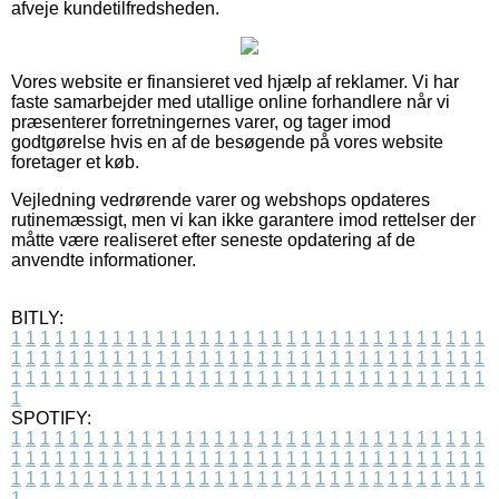
afveje kundetilfredsheden.
Vores website er finansieret ved hjælp af reklamer. Vi har
faste samarbejder med utallige online forhandlere når vi
præsenterer forretningernes varer, og tager imod
godtgørelse hvis en af de besøgende på vores website
foretager et køb.
Vejledning vedrørende varer og webshops opdateres
rutinemæssigt, men vi kan ikke garantere imod rettelser der
måtte være realiseret efter seneste opdatering af de
anvendte informationer.
BITLY:
1
1
1
1
1
1
1
1
1
1
1
1
1
1
1
1
1
1
1
1
1
1
1
1
1
1
1
1
1
1
1
1
1
1
1
1
1
1
1
1
1
1
1
1
1
1
1
1
1
1
1
1
1
1
1
1
1
1
1
1
1
1
1
1
1
1
1
1
1
1
1
1
1
1
1
1
1
1
1
1
1
1
1
1
1
1
1
1
1
1
1
1
1
1
1
1
1
1
1
1
SPOTIFY:
1
1
1
1
1
1
1
1
1
1
1
1
1
1
1
1
1
1
1
1
1
1
1
1
1
1
1
1
1
1
1
1
1
1
1
1
1
1
1
1
1
1
1
1
1
1
1
1
1
1
1
1
1
1
1
1
1
1
1
1
1
1
1
1
1
1
1
1
1
1
1
1
1
1
1
1
1
1
1
1
1
1
1
1
1
1
1
1
1
1
1
1
1
1
1
1
1
1
1
1