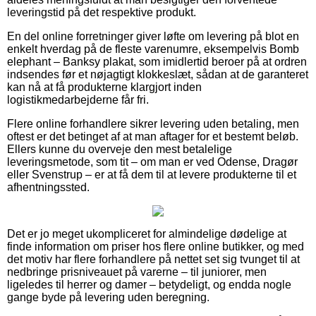
leveringstid på det respektive produkt.
En del online forretninger giver løfte om levering på blot en
enkelt hverdag på de fleste varenumre, eksempelvis Bomb
elephant – Banksy plakat, som imidlertid beroer på at ordren
indsendes før et nøjagtigt klokkeslæt, sådan at de garanteret
kan nå at få produkterne klargjort inden
logistikmedarbejderne får fri.
Flere online forhandlere sikrer levering uden betaling, men
oftest er det betinget af at man aftager for et bestemt beløb.
Ellers kunne du overveje den mest betalelige
leveringsmetode, som tit – om man er ved Odense, Dragør
eller Svenstrup – er at få dem til at levere produkterne til et
afhentningssted.
Det er jo meget ukompliceret for almindelige dødelige at
finde information om priser hos flere online butikker, og med
det motiv har flere forhandlere på nettet set sig tvunget til at
nedbringe prisniveauet på varerne – til juniorer, men
ligeledes til herrer og damer – betydeligt, og endda nogle
gange byde på levering uden beregning.