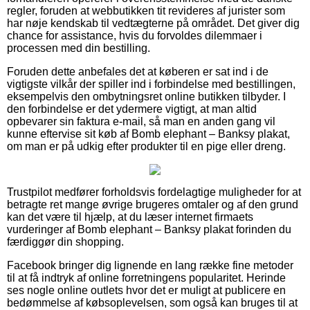
regler, foruden at webbutikken tit revideres af jurister som
har nøje kendskab til vedtægterne på området. Det giver dig
chance for assistance, hvis du forvoldes dilemmaer i
processen med din bestilling.
Foruden dette anbefales det at køberen er sat ind i de
vigtigste vilkår der spiller ind i forbindelse med bestillingen,
eksempelvis den ombytningsret online butikken tilbyder. I
den forbindelse er det ydermere vigtigt, at man altid
opbevarer sin faktura e-mail, så man en anden gang vil
kunne eftervise sit køb af Bomb elephant – Banksy plakat,
om man er på udkig efter produkter til en pige eller dreng.
Trustpilot medfører forholdsvis fordelagtige muligheder for at
betragte ret mange øvrige brugeres omtaler og af den grund
kan det være til hjælp, at du læser internet firmaets
vurderinger af Bomb elephant – Banksy plakat forinden du
færdiggør din shopping.
Facebook bringer dig lignende en lang række fine metoder
til at få indtryk af online forretningens popularitet. Herinde
ses nogle online outlets hvor det er muligt at publicere en
bedømmelse af købsoplevelsen, som også kan bruges til at