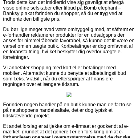
Trods dette kan det imidlertid vise sig gavnligt at eftergå
visse online selskaber efter tilbud på Bomb elephant –
Banksy plakat forinden du shopper, så du er tryg ved at
indhente den billigste pris.
Du bør lige meget hvad være omhyggelig med, at såfremt en
e-forhandler reklamerer produkter for en udsalgspris der
anses for himmelråbende favorabel, så kunne det tit være en
varsel om en uægte butik. Kortbetalinger er dog omfavnet af
en foranstaltning, hvilket beskytter dig overfor uægte e-
forretninger.
Vi anbefaler shopping med kort eller betalinger med
mobilen. Alternativt kunne du benytte et afbetalingstilbud
som f.eks. ViaBill, når du efterspørger at finansiere
regningen over et længere tidsrum.
Forinden nogen handler på en butik kunne man de facto se
på netshoppens handelsaftale, det er dog typisk et
tidskrævende projekt.
Et andet forslag er at tjekke om e-firmaet er godkendt af e-
mærket, grundet at det generelt er en forsikring om at e-
forhandleren opererer i overensstemmelse med de danske