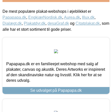
De mest populære plakat-webshops i øjeblikket er
Papapapa.dk
,
EngkjærNordisk.dk
,
Aurea.dk
,
Illux.dk
,
Dialægt.dk
,
Plakatdyr.dk
,
desaGraf.dk
og
Citatplakat.dk
, som
alle har et stort sortiment til gode priser.
Papapapa.dk er en familieejet webshop med salg af
plakater, canvas og akustik. Deres Artworks er inspireret
af den skandinaviske natur og livsstil. Klik her for at se
deres udvalg.
Se udvalget på Papapapa.dk