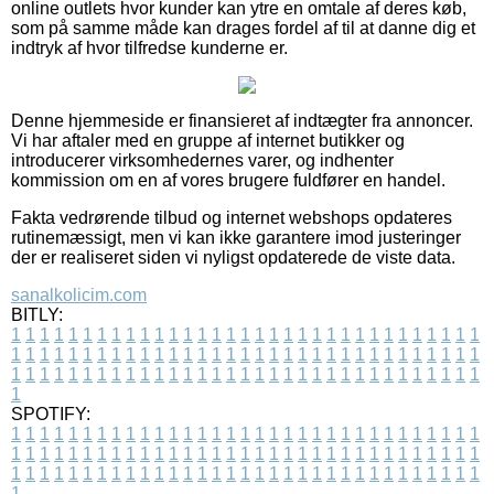
online outlets hvor kunder kan ytre en omtale af deres køb,
som på samme måde kan drages fordel af til at danne dig et
indtryk af hvor tilfredse kunderne er.
Denne hjemmeside er finansieret af indtægter fra annoncer.
Vi har aftaler med en gruppe af internet butikker og
introducerer virksomhedernes varer, og indhenter
kommission om en af vores brugere fuldfører en handel.
Fakta vedrørende tilbud og internet webshops opdateres
rutinemæssigt, men vi kan ikke garantere imod justeringer
der er realiseret siden vi nyligst opdaterede de viste data.
sanalkolicim.com
BITLY:
1
1
1
1
1
1
1
1
1
1
1
1
1
1
1
1
1
1
1
1
1
1
1
1
1
1
1
1
1
1
1
1
1
1
1
1
1
1
1
1
1
1
1
1
1
1
1
1
1
1
1
1
1
1
1
1
1
1
1
1
1
1
1
1
1
1
1
1
1
1
1
1
1
1
1
1
1
1
1
1
1
1
1
1
1
1
1
1
1
1
1
1
1
1
1
1
1
1
1
1
SPOTIFY:
1
1
1
1
1
1
1
1
1
1
1
1
1
1
1
1
1
1
1
1
1
1
1
1
1
1
1
1
1
1
1
1
1
1
1
1
1
1
1
1
1
1
1
1
1
1
1
1
1
1
1
1
1
1
1
1
1
1
1
1
1
1
1
1
1
1
1
1
1
1
1
1
1
1
1
1
1
1
1
1
1
1
1
1
1
1
1
1
1
1
1
1
1
1
1
1
1
1
1
1