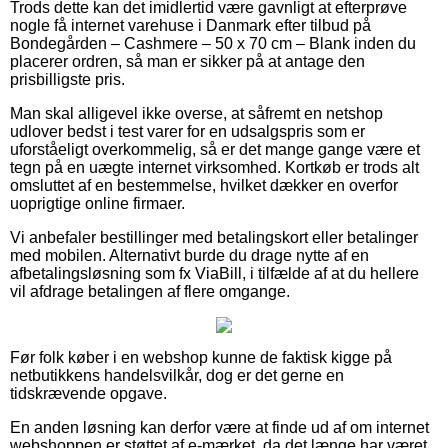
Trods dette kan det imidlertid være gavnligt at efterprøve
nogle få internet varehuse i Danmark efter tilbud på
Bondegården – Cashmere – 50 x 70 cm – Blank inden du
placerer ordren, så man er sikker på at antage den
prisbilligste pris.
Man skal alligevel ikke overse, at såfremt en netshop
udlover bedst i test varer for en udsalgspris som er
uforståeligt overkommelig, så er det mange gange være et
tegn på en uægte internet virksomhed. Kortkøb er trods alt
omsluttet af en bestemmelse, hvilket dækker en overfor
uoprigtige online firmaer.
Vi anbefaler bestillinger med betalingskort eller betalinger
med mobilen. Alternativt burde du drage nytte af en
afbetalingsløsning som fx ViaBill, i tilfælde af at du hellere
vil afdrage betalingen af flere omgange.
Før folk køber i en webshop kunne de faktisk kigge på
netbutikkens handelsvilkår, dog er det gerne en
tidskrævende opgave.
En anden løsning kan derfor være at finde ud af om internet
webshoppen er støttet af e-mærket, da det længe har været