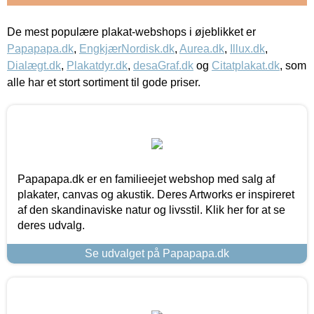
De mest populære plakat-webshops i øjeblikket er
Papapapa.dk
,
EngkjærNordisk.dk
,
Aurea.dk
,
Illux.dk
,
Dialægt.dk
,
Plakatdyr.dk
,
desaGraf.dk
og
Citatplakat.dk
, som
alle har et stort sortiment til gode priser.
Papapapa.dk er en familieejet webshop med salg af
plakater, canvas og akustik. Deres Artworks er inspireret
af den skandinaviske natur og livsstil. Klik her for at se
deres udvalg.
Se udvalget på Papapapa.dk