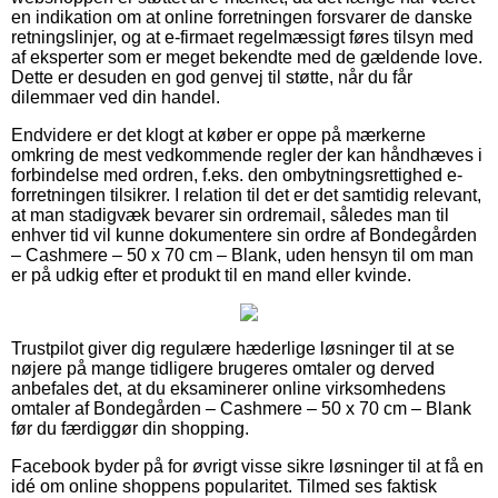
en indikation om at online forretningen forsvarer de danske
retningslinjer, og at e-firmaet regelmæssigt føres tilsyn med
af eksperter som er meget bekendte med de gældende love.
Dette er desuden en god genvej til støtte, når du får
dilemmaer ved din handel.
Endvidere er det klogt at køber er oppe på mærkerne
omkring de mest vedkommende regler der kan håndhæves i
forbindelse med ordren, f.eks. den ombytningsrettighed e-
forretningen tilsikrer. I relation til det er det samtidig relevant,
at man stadigvæk bevarer sin ordremail, således man til
enhver tid vil kunne dokumentere sin ordre af Bondegården
– Cashmere – 50 x 70 cm – Blank, uden hensyn til om man
er på udkig efter et produkt til en mand eller kvinde.
Trustpilot giver dig regulære hæderlige løsninger til at se
nøjere på mange tidligere brugeres omtaler og derved
anbefales det, at du eksaminerer online virksomhedens
omtaler af Bondegården – Cashmere – 50 x 70 cm – Blank
før du færdiggør din shopping.
Facebook byder på for øvrigt visse sikre løsninger til at få en
idé om online shoppens popularitet. Tilmed ses faktisk