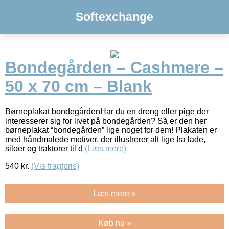
Softexchange
Bondegården – Cashmere –
50 x 70 cm – Blank
Børneplakat bondegårdenHar du en dreng eller pige der
interesserer sig for livet på bondegården? Så er den her
børneplakat “bondegården” lige noget for dem! Plakaten er
med håndmalede motiver, der illustrerer alt lige fra lade,
siloer og traktorer til d
(Læs mere)
540
kr.
(Vis fragtpris)
Læs mere »
Køb nu »