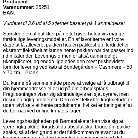
Producent:
Varenummer:
25251
EAN:
Vurderet til
3.6
ud af 5 stjerner baseret på
1
anmeldelser
Størstedelen af butikker på nettet giver heldigvis mange
forskellige leveringsmodeller. En af favoritterne er i vore
dage at få afleveret pakken hos en pakkeshop, fordi det er
ekstremt fleksibelt at kunne hente pakken når det passer ind
i din kalender. Leveringsformen er altså ualmindeligt
ukompliceret, og endda ligeledes den mest prisbevidste
form for levering ved køb af Bondegården – Cashmere – 50
x 70 cm – Blank.
Du kunne på samme måde prøve at vælge at få udbragt til
din hjemmeadresse eller ud på din arbejdsplads.
Fragtløsningen viser sig almindeligvis en sjat dyrere, men
desuden rigtig problemfri. Den mest letkøbte fragtmetode er
uden tvivl selv at hente produkterne, hvilket er betinget af at
du bor nærved online firmaets lager.
Leveringshastigheden på Børneplakater kan vise sig at
være rigtig aktuel forudsat du absolut skal bruge din pakke
straks, så af den grund er det fuldkommen relevant at du
kigger nærmere på den forventede leveringstid ved det