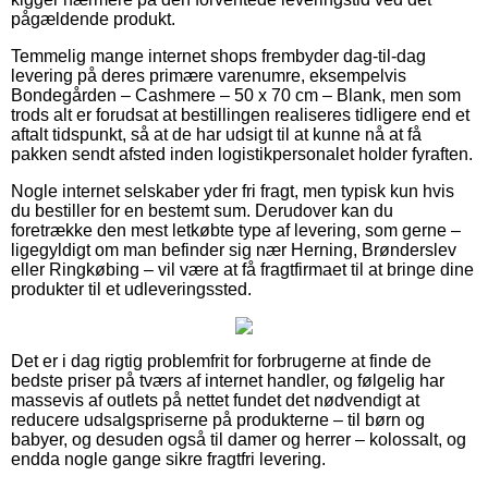
pågældende produkt.
Temmelig mange internet shops frembyder dag-til-dag
levering på deres primære varenumre, eksempelvis
Bondegården – Cashmere – 50 x 70 cm – Blank, men som
trods alt er forudsat at bestillingen realiseres tidligere end et
aftalt tidspunkt, så at de har udsigt til at kunne nå at få
pakken sendt afsted inden logistikpersonalet holder fyraften.
Nogle internet selskaber yder fri fragt, men typisk kun hvis
du bestiller for en bestemt sum. Derudover kan du
foretrække den mest letkøbte type af levering, som gerne –
ligegyldigt om man befinder sig nær Herning, Brønderslev
eller Ringkøbing – vil være at få fragtfirmaet til at bringe dine
produkter til et udleveringssted.
Det er i dag rigtig problemfrit for forbrugerne at finde de
bedste priser på tværs af internet handler, og følgelig har
massevis af outlets på nettet fundet det nødvendigt at
reducere udsalgspriserne på produkterne – til børn og
babyer, og desuden også til damer og herrer – kolossalt, og
endda nogle gange sikre fragtfri levering.