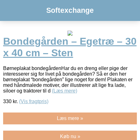
Softexchange
Bondegården – Egetræ – 30
x 40 cm – Sten
Børneplakat bondegårdenHar du en dreng eller pige der
interesserer sig for livet på bondegården? Så er den her
børneplakat “bondegården” lige noget for dem! Plakaten er
med håndmalede motiver, der illustrerer alt lige fra lade,
siloer og traktorer til d
(Læs mere)
330
kr.
(Vis fragtpris)
Læs mere »
Køb nu »