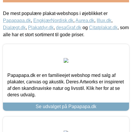
De mest populære plakat-webshops i øjeblikket er
Papapapa.dk
,
EngkjærNordisk.dk
,
Aurea.dk
,
Illux.dk
,
Dialægt.dk
,
Plakatdyr.dk
,
desaGraf.dk
og
Citatplakat.dk
, som
alle har et stort sortiment til gode priser.
Papapapa.dk er en familieejet webshop med salg af
plakater, canvas og akustik. Deres Artworks er inspireret
af den skandinaviske natur og livsstil. Klik her for at se
deres udvalg.
Se udvalget på Papapapa.dk