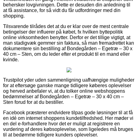
behersker lovgivningen. Dette er desuden din anledning til
at få assistance, for så vidt du får udfordringer med din
shopping.
Tilsvarende tilrådes det at du er klar over de mest centrale
betingelser der influerer på købet, fx hvilken byttepolitik
online virksomheden benytter. Derfor er det tillige vigtigt, at
man stadigvæk gemmer sin faktura, så man fremadrettet kan
dokumentere sin bestilling af Bondegården – Egetræ – 30 x
40 cm – Sten, om du leder efter et produkt til en mand eller
kvinde.
Trustpilot yder uden sammenligning uafhængige muligheder
for at eftersøge ganske mange tidligere køberes oplevelser
og herved anbefaler vi, at du tolker online webshoppens
bedømmelser af Bondegården – Egetræ – 30 x 40 cm –
Sten forud for at du bestiller.
Facebook præsterer endvidere tilpas gode løsninger til at få
en idé om internet shoppens kundetilfredshed. Her møder vi
en del e-forhandlere hvor det er muligt at registrere en
vurdering af deres købsoplevelse, som ligeledes må bruges
til at bedømme tidligere kunders oplevelser.