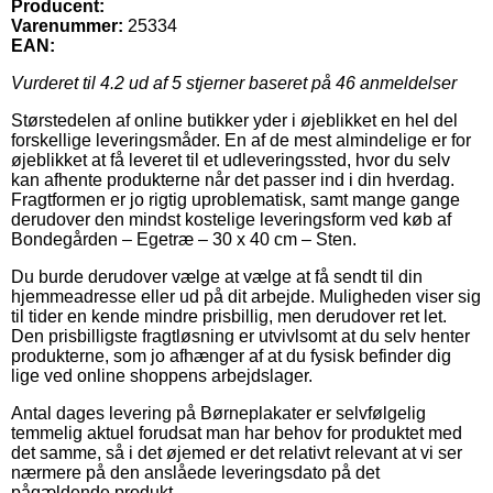
Producent:
Varenummer:
25334
EAN:
Vurderet til
4.2
ud af 5 stjerner baseret på
46
anmeldelser
Størstedelen af online butikker yder i øjeblikket en hel del
forskellige leveringsmåder. En af de mest almindelige er for
øjeblikket at få leveret til et udleveringssted, hvor du selv
kan afhente produkterne når det passer ind i din hverdag.
Fragtformen er jo rigtig uproblematisk, samt mange gange
derudover den mindst kostelige leveringsform ved køb af
Bondegården – Egetræ – 30 x 40 cm – Sten.
Du burde derudover vælge at vælge at få sendt til din
hjemmeadresse eller ud på dit arbejde. Muligheden viser sig
til tider en kende mindre prisbillig, men derudover ret let.
Den prisbilligste fragtløsning er utvivlsomt at du selv henter
produkterne, som jo afhænger af at du fysisk befinder dig
lige ved online shoppens arbejdslager.
Antal dages levering på Børneplakater er selvfølgelig
temmelig aktuel forudsat man har behov for produktet med
det samme, så i det øjemed er det relativt relevant at vi ser
nærmere på den anslåede leveringsdato på det
pågældende produkt.