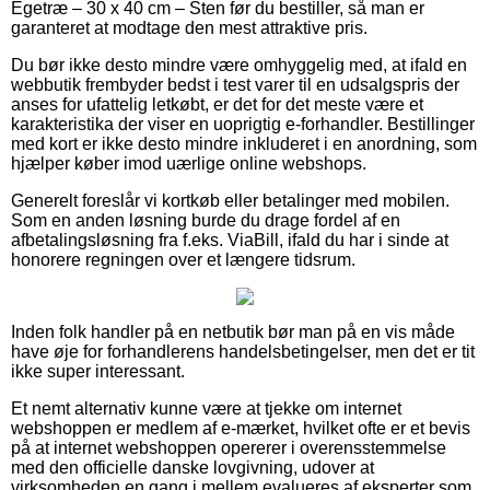
Egetræ – 30 x 40 cm – Sten før du bestiller, så man er
garanteret at modtage den mest attraktive pris.
Du bør ikke desto mindre være omhyggelig med, at ifald en
webbutik frembyder bedst i test varer til en udsalgspris der
anses for ufattelig letkøbt, er det for det meste være et
karakteristika der viser en uoprigtig e-forhandler. Bestillinger
med kort er ikke desto mindre inkluderet i en anordning, som
hjælper køber imod uærlige online webshops.
Generelt foreslår vi kortkøb eller betalinger med mobilen.
Som en anden løsning burde du drage fordel af en
afbetalingsløsning fra f.eks. ViaBill, ifald du har i sinde at
honorere regningen over et længere tidsrum.
Inden folk handler på en netbutik bør man på en vis måde
have øje for forhandlerens handelsbetingelser, men det er tit
ikke super interessant.
Et nemt alternativ kunne være at tjekke om internet
webshoppen er medlem af e-mærket, hvilket ofte er et bevis
på at internet webshoppen opererer i overensstemmelse
med den officielle danske lovgivning, udover at
virksomheden en gang i mellem evalueres af eksperter som