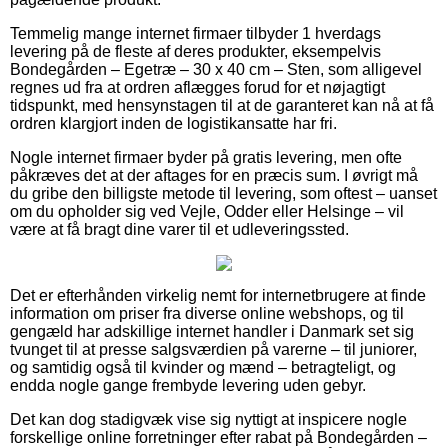
Temmelig mange internet firmaer tilbyder 1 hverdags
levering på de fleste af deres produkter, eksempelvis
Bondegården – Egetræ – 30 x 40 cm – Sten, som alligevel
regnes ud fra at ordren aflægges forud for et nøjagtigt
tidspunkt, med hensynstagen til at de garanteret kan nå at få
ordren klargjort inden de logistikansatte har fri.
Nogle internet firmaer byder på gratis levering, men ofte
påkræves det at der aftages for en præcis sum. I øvrigt må
du gribe den billigste metode til levering, som oftest – uanset
om du opholder sig ved Vejle, Odder eller Helsinge – vil
være at få bragt dine varer til et udleveringssted.
Det er efterhånden virkelig nemt for internetbrugere at finde
information om priser fra diverse online webshops, og til
gengæld har adskillige internet handler i Danmark set sig
tvunget til at presse salgsværdien på varerne – til juniorer,
og samtidig også til kvinder og mænd – betragteligt, og
endda nogle gange frembyde levering uden gebyr.
Det kan dog stadigvæk vise sig nyttigt at inspicere nogle
forskellige online forretninger efter rabat på Bondegården –