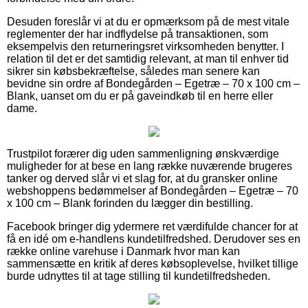
Desuden foreslår vi at du er opmærksom på de mest vitale
reglementer der har indflydelse på transaktionen, som
eksempelvis den returneringsret virksomheden benytter. I
relation til det er det samtidig relevant, at man til enhver tid
sikrer sin købsbekræftelse, således man senere kan
bevidne sin ordre af Bondegården – Egetræ – 70 x 100 cm –
Blank, uanset om du er på gaveindkøb til en herre eller
dame.
Trustpilot forærer dig uden sammenligning ønskværdige
muligheder for at bese en lang række nuværende brugeres
tanker og derved slår vi et slag for, at du gransker online
webshoppens bedømmelser af Bondegården – Egetræ – 70
x 100 cm – Blank forinden du lægger din bestilling.
Facebook bringer dig ydermere ret værdifulde chancer for at
få en idé om e-handlens kundetilfredshed. Derudover ses en
række online varehuse i Danmark hvor man kan
sammensætte en kritik af deres købsoplevelse, hvilket tillige
burde udnyttes til at tage stilling til kundetilfredsheden.