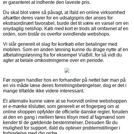
er garanteret at indhente den laveste pris.
Du skal blot være så påvagt, at ifald en online virksomhed
afsætter deres varer for en udsalgspris der anses for
ekstraordinært favorabel, burde det tit være en varsel om en
snydagtig netshop. Køb med kort er trods alt omfavnet af en
orden, som bistår os overfor svindlende webshops.
Vi slår generelt et slag for kortkøb eller betalinger med
mobilen. Som en anden løsning kunne du drage nytte af en
afbetalingsløsning fra for eksempel ViaBill, for så vidt du
agter at betale omkostningerne over en periode.
Før nogen handler hos en forhandler på nettet bør man på
en vis måde læse deres forretningsbetingelser, dog er det i
mange tilfælde ikke videre interessant.
Et alternativ kunne være at se hvorvidt online webshoppen
er e-mærke tilsluttet, som generelt er et fingerpeg om at
online shoppen opfylder de officielle danske regler, foruden
at den en gang i mellem føres tilsyn med af fagmænd som
kender til de gældende bestemmelser. Desuden får du
mulighed for support, ifald du oplever problemstillinger i
forbindelse med din ordre.