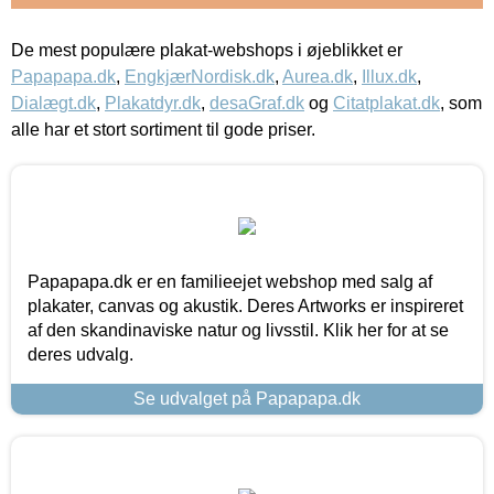
De mest populære plakat-webshops i øjeblikket er
Papapapa.dk
,
EngkjærNordisk.dk
,
Aurea.dk
,
Illux.dk
,
Dialægt.dk
,
Plakatdyr.dk
,
desaGraf.dk
og
Citatplakat.dk
, som
alle har et stort sortiment til gode priser.
Papapapa.dk er en familieejet webshop med salg af
plakater, canvas og akustik. Deres Artworks er inspireret
af den skandinaviske natur og livsstil. Klik her for at se
deres udvalg.
Se udvalget på Papapapa.dk