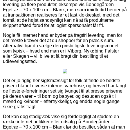
levering på flere produkter, eksempelvis Bondegården –
Egetræ – 70 x 100 cm – Blank, men som imidlertid beroer på
at transaktionen realiseres før et fast klokkeslæt, med det
formål at de højst sandsynligt kan nå at få produkterne
skippet afsted forud for at logistikpersonalet får fri.
Nogle få internet handler byder på fragtfri levering, men for
det meste kræver det at du shopper for en præcis sum.
Alternativt bør du vælge den prisbilligste leveringsmodel,
som typisk – hvad end man er i Viborg, Nykøbing Falster
eller Skagen – vil blive at få bragt din bestilling til et
udleveringssted.
Det er jo rigtig hensigtsmæssigt for folk at finde de bedste
priser i blandt diverse internet varehuse, og herved har langt
de fleste e-forretninger set sig tvunget til at presse priserne
på deres varer – til børn og babyer, og desuden også til
mænd og kvinder – eftertrykkeligt, og endda nogle gange
sikre gratis fragt.
Det kan dog stadigvæk vise sig fordelagtigt at studere en
række internet butikker efter udsalg på Bondegården –
Egetræ – 70 x 100 cm – Blank før du bestiller, sådan at man