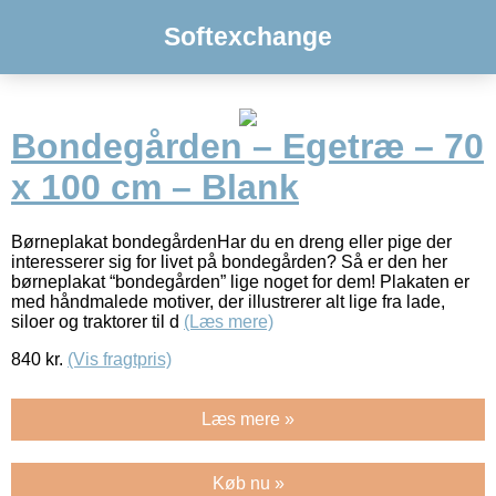
Softexchange
Bondegården – Egetræ – 70
x 100 cm – Blank
Børneplakat bondegårdenHar du en dreng eller pige der
interesserer sig for livet på bondegården? Så er den her
børneplakat “bondegården” lige noget for dem! Plakaten er
med håndmalede motiver, der illustrerer alt lige fra lade,
siloer og traktorer til d
(Læs mere)
840
kr.
(Vis fragtpris)
Læs mere »
Køb nu »