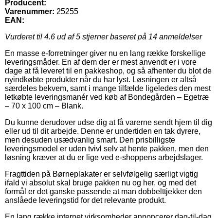
Producent:
Varenummer:
25255
EAN:
Vurderet til
4.6
ud af 5 stjerner baseret på
14
anmeldelser
En masse e-forretninger giver nu en lang række forskellige
leveringsmåder. En af dem der er mest anvendt er i vore
dage at få leveret til en pakkeshop, og så afhenter du blot de
nyindkøbte produkter når du har lyst. Løsningen er altså
særdeles bekvem, samt i mange tilfælde ligeledes den mest
letkøbte leveringsmanér ved køb af Bondegården – Egetræ
– 70 x 100 cm – Blank.
Du kunne derudover udse dig at få varerne sendt hjem til dig
eller ud til dit arbejde. Denne er undertiden en tak dyrere,
men desuden usædvanlig smart. Den prisbilligste
leveringsmodel er uden tvivl selv at hente pakken, men den
løsning kræver at du er lige ved e-shoppens arbejdslager.
Fragttiden på Børneplakater er selvfølgelig særligt vigtig
ifald vi absolut skal bruge pakken nu og her, og med det
formål er det ganske passende at man dobbelttjekker den
anslåede leveringstid for det relevante produkt.
En lang række internet virksomheder annoncerer dag-til-dag