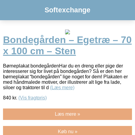
Softexchange
Bondegården – Egetræ – 70
x 100 cm – Sten
Børneplakat bondegårdenHar du en dreng eller pige der
interesserer sig for livet på bondegården? Så er den her
børneplakat “bondegården” lige noget for dem! Plakaten er
med håndmalede motiver, der illustrerer alt lige fra lade,
siloer og traktorer til d
(Læs mere)
840
kr.
(Vis fragtpris)
Læs mere »
Køb nu »