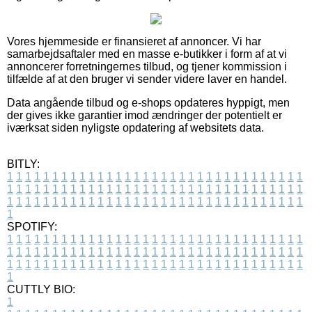
Vores hjemmeside er finansieret af annoncer. Vi har
samarbejdsaftaler med en masse e-butikker i form af at vi
annoncerer forretningernes tilbud, og tjener kommission i
tilfælde af at den bruger vi sender videre laver en handel.
Data angående tilbud og e-shops opdateres hyppigt, men
der gives ikke garantier imod ændringer der potentielt er
iværksat siden nyligste opdatering af websitets data.
BITLY:
1
1
1
1
1
1
1
1
1
1
1
1
1
1
1
1
1
1
1
1
1
1
1
1
1
1
1
1
1
1
1
1
1
1
1
1
1
1
1
1
1
1
1
1
1
1
1
1
1
1
1
1
1
1
1
1
1
1
1
1
1
1
1
1
1
1
1
1
1
1
1
1
1
1
1
1
1
1
1
1
1
1
1
1
1
1
1
1
1
1
1
1
1
1
1
1
1
1
1
1
SPOTIFY:
1
1
1
1
1
1
1
1
1
1
1
1
1
1
1
1
1
1
1
1
1
1
1
1
1
1
1
1
1
1
1
1
1
1
1
1
1
1
1
1
1
1
1
1
1
1
1
1
1
1
1
1
1
1
1
1
1
1
1
1
1
1
1
1
1
1
1
1
1
1
1
1
1
1
1
1
1
1
1
1
1
1
1
1
1
1
1
1
1
1
1
1
1
1
1
1
1
1
1
1
CUTTLY BIO:
1