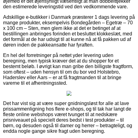
øjemed er det øjensynligt væsentligt at man dobbelttjekker
den estimerede leveringstid ved den vedkommende vare.
Adskillige e-butikker i Danmark præsterer 1 dags levering på
mange produkter, eksempelvis Bondegården – Egetræ – 70
x 100 cm – Sten, men glem ikke at det er betinget af at
bestillingen anbringes forinden et besluttet klokkeslæt, med
det formål at de har udsigt til at kunne nå at få pakken ud af
døren inden de pakkeansatte har fyraften.
En hel del forretninger på nettet yder levering uden
beregning, men typisk kræver det at du shopper for et
bestemt beløb. I øvrigt kan man gribe den billigste fragtform,
som oftest – uden hensyn til om du bor ved Holstebro,
Haderslev eller Aars – er at få fragtmanden til at bringe
varerne til et afhentningssted.
Det har vist sig at være super gnidningsløst for alle at lave
prissammenligning hos flere e-shops, og til tak har langt de
fleste online webshops været tvunget til at nedskære
prisniveauet på specielt deres bedst i test produkter – til
børn, og desuden også til damer og herrer – betragteligt, og
endda nogle gange sikre fragt uden beregning.