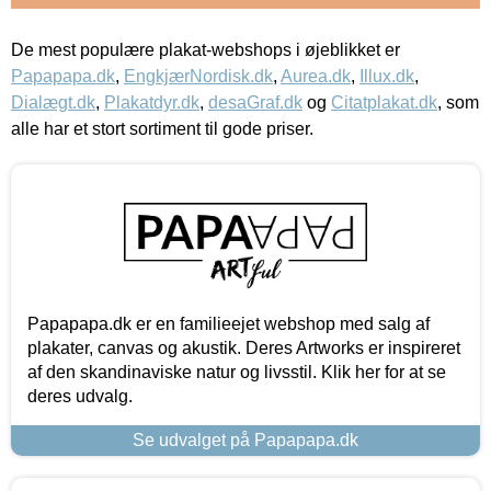
De mest populære plakat-webshops i øjeblikket er
Papapapa.dk
,
EngkjærNordisk.dk
,
Aurea.dk
,
Illux.dk
,
Dialægt.dk
,
Plakatdyr.dk
,
desaGraf.dk
og
Citatplakat.dk
, som
alle har et stort sortiment til gode priser.
Papapapa.dk er en familieejet webshop med salg af
plakater, canvas og akustik. Deres Artworks er inspireret
af den skandinaviske natur og livsstil. Klik her for at se
deres udvalg.
Se udvalget på Papapapa.dk