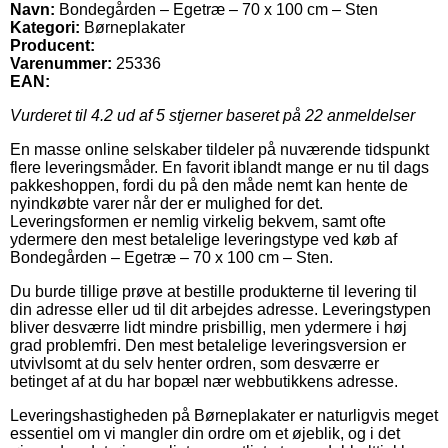
Navn:
Bondegården – Egetræ – 70 x 100 cm – Sten
Kategori:
Børneplakater
Producent:
Varenummer:
25336
EAN:
Vurderet til
4.2
ud af 5 stjerner baseret på
22
anmeldelser
En masse online selskaber tildeler på nuværende tidspunkt
flere leveringsmåder. En favorit iblandt mange er nu til dags
pakkeshoppen, fordi du på den måde nemt kan hente de
nyindkøbte varer når der er mulighed for det.
Leveringsformen er nemlig virkelig bekvem, samt ofte
ydermere den mest betalelige leveringstype ved køb af
Bondegården – Egetræ – 70 x 100 cm – Sten.
Du burde tillige prøve at bestille produkterne til levering til
din adresse eller ud til dit arbejdes adresse. Leveringstypen
bliver desværre lidt mindre prisbillig, men ydermere i høj
grad problemfri. Den mest betalelige leveringsversion er
utvivlsomt at du selv henter ordren, som desværre er
betinget af at du har bopæl nær webbutikkens adresse.
Leveringshastigheden på Børneplakater er naturligvis meget
essentiel om vi mangler din ordre om et øjeblik, og i det