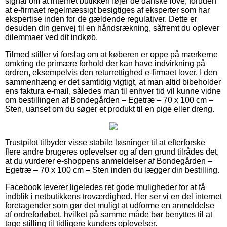
signal om at internet butikken føjer de danske love, foruden
at e-firmaet regelmæssigt besigtiges af eksperter som har
ekspertise inden for de gældende regulativer. Dette er
desuden din genvej til en håndsrækning, såfremt du oplever
dilemmaer ved dit indkøb.
Tilmed stiller vi forslag om at køberen er oppe på mærkerne
omkring de primære forhold der kan have indvirkning på
ordren, eksempelvis den returrettighed e-firmaet lover. I den
sammenhæng er det samtidig vigtigt, at man altid bibeholder
ens faktura e-mail, således man til enhver tid vil kunne vidne
om bestillingen af Bondegården – Egetræ – 70 x 100 cm –
Sten, uanset om du søger et produkt til en pige eller dreng.
Trustpilot tilbyder visse stabile løsninger til at efterforske
flere andre brugeres oplevelser og af den grund tilrådes det,
at du vurderer e-shoppens anmeldelser af Bondegården –
Egetræ – 70 x 100 cm – Sten inden du lægger din bestilling.
Facebook leverer ligeledes ret gode muligheder for at få
indblik i netbutikkens troværdighed. Her ser vi en del internet
foretagender som gør det muligt at udforme en anmeldelse
af ordreforløbet, hvilket på samme måde bør benyttes til at
tage stilling til tidligere kunders oplevelser.