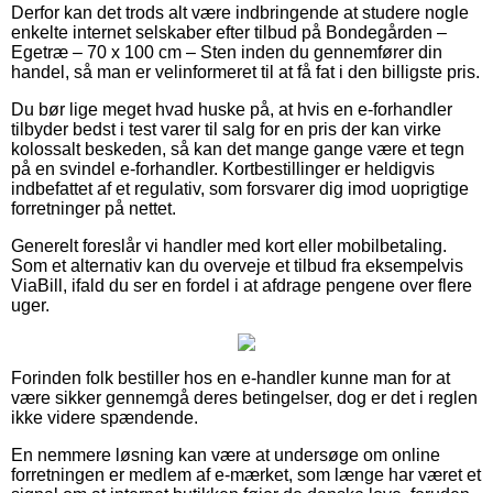
Derfor kan det trods alt være indbringende at studere nogle
enkelte internet selskaber efter tilbud på Bondegården –
Egetræ – 70 x 100 cm – Sten inden du gennemfører din
handel, så man er velinformeret til at få fat i den billigste pris.
Du bør lige meget hvad huske på, at hvis en e-forhandler
tilbyder bedst i test varer til salg for en pris der kan virke
kolossalt beskeden, så kan det mange gange være et tegn
på en svindel e-forhandler. Kortbestillinger er heldigvis
indbefattet af et regulativ, som forsvarer dig imod uoprigtige
forretninger på nettet.
Generelt foreslår vi handler med kort eller mobilbetaling.
Som et alternativ kan du overveje et tilbud fra eksempelvis
ViaBill, ifald du ser en fordel i at afdrage pengene over flere
uger.
Forinden folk bestiller hos en e-handler kunne man for at
være sikker gennemgå deres betingelser, dog er det i reglen
ikke videre spændende.
En nemmere løsning kan være at undersøge om online
forretningen er medlem af e-mærket, som længe har været et