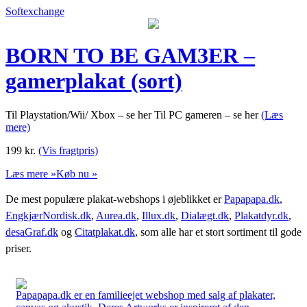
Softexchange
BORN TO BE GAM3ER –
gamerplakat (sort)
Til Playstation/Wii/ Xbox – se her Til PC gameren – se her
(Læs
mere)
199
kr.
(Vis fragtpris)
Læs mere »
Køb nu »
De mest populære plakat-webshops i øjeblikket er
Papapapa.dk
,
EngkjærNordisk.dk
,
Aurea.dk
,
Illux.dk
,
Dialægt.dk
,
Plakatdyr.dk
,
desaGraf.dk
og
Citatplakat.dk
, som alle har et stort sortiment til gode
priser.
Papapapa.dk er en familieejet webshop med salg af plakater,