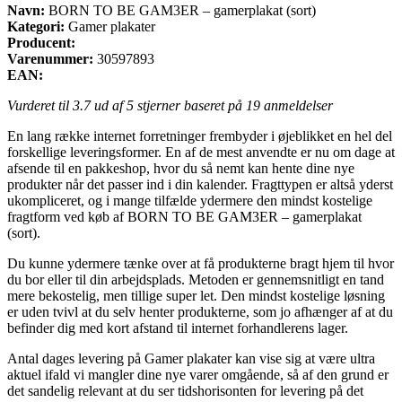
Navn:
BORN TO BE GAM3ER – gamerplakat (sort)
Kategori:
Gamer plakater
Producent:
Varenummer:
30597893
EAN:
Vurderet til
3.7
ud af 5 stjerner baseret på
19
anmeldelser
En lang række internet forretninger frembyder i øjeblikket en hel del
forskellige leveringsformer. En af de mest anvendte er nu om dage at
afsende til en pakkeshop, hvor du så nemt kan hente dine nye
produkter når det passer ind i din kalender. Fragttypen er altså yderst
ukompliceret, og i mange tilfælde ydermere den mindst kostelige
fragtform ved køb af BORN TO BE GAM3ER – gamerplakat
(sort).
Du kunne ydermere tænke over at få produkterne bragt hjem til hvor
du bor eller til din arbejdsplads. Metoden er gennemsnitligt en tand
mere bekostelig, men tillige super let. Den mindst kostelige løsning
er uden tvivl at du selv henter produkterne, som jo afhænger af at du
befinder dig med kort afstand til internet forhandlerens lager.
Antal dages levering på Gamer plakater kan vise sig at være ultra
aktuel ifald vi mangler dine nye varer omgående, så af den grund er
det sandelig relevant at du ser tidshorisonten for levering på det