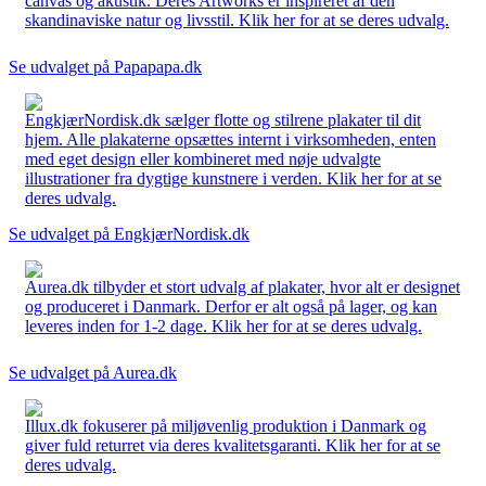
canvas og akustik. Deres Artworks er inspireret af den
skandinaviske natur og livsstil. Klik her for at se deres udvalg.
Se udvalget på Papapapa.dk
EngkjærNordisk.dk sælger flotte og stilrene plakater til dit
hjem. Alle plakaterne opsættes internt i virksomheden, enten
med eget design eller kombineret med nøje udvalgte
illustrationer fra dygtige kunstnere i verden. Klik her for at se
deres udvalg.
Se udvalget på EngkjærNordisk.dk
Aurea.dk tilbyder et stort udvalg af plakater, hvor alt er designet
og produceret i Danmark. Derfor er alt også på lager, og kan
leveres inden for 1-2 dage. Klik her for at se deres udvalg.
Se udvalget på Aurea.dk
Illux.dk fokuserer på miljøvenlig produktion i Danmark og
giver fuld returret via deres kvalitetsgaranti. Klik her for at se
deres udvalg.