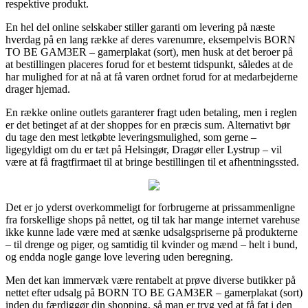
respektive produkt.
En hel del online selskaber stiller garanti om levering på næste
hverdag på en lang række af deres varenumre, eksempelvis BORN
TO BE GAM3ER – gamerplakat (sort), men husk at det beroer på
at bestillingen placeres forud for et bestemt tidspunkt, således at de
har mulighed for at nå at få varen ordnet forud for at medarbejderne
drager hjemad.
En række online outlets garanterer fragt uden betaling, men i reglen
er det betinget af at der shoppes for en præcis sum. Alternativt bør
du tage den mest letkøbte leveringsmulighed, som gerne –
ligegyldigt om du er tæt på Helsingør, Dragør eller Lystrup – vil
være at få fragtfirmaet til at bringe bestillingen til et afhentningssted.
Det er jo yderst overkommeligt for forbrugerne at prissammenligne
fra forskellige shops på nettet, og til tak har mange internet varehuse
ikke kunne lade være med at sænke udsalgspriserne på produkterne
– til drenge og piger, og samtidig til kvinder og mænd – helt i bund,
og endda nogle gange love levering uden beregning.
Men det kan immervæk være rentabelt at prøve diverse butikker på
nettet efter udsalg på BORN TO BE GAM3ER – gamerplakat (sort)
inden du færdiggør din shopping, så man er tryg ved at få fat i den