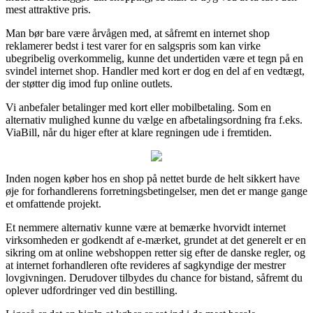
mest attraktive pris.
Man bør bare være årvågen med, at såfremt en internet shop
reklamerer bedst i test varer for en salgspris som kan virke
ubegribelig overkommelig, kunne det undertiden være et tegn på en
svindel internet shop. Handler med kort er dog en del af en vedtægt,
der støtter dig imod fup online outlets.
Vi anbefaler betalinger med kort eller mobilbetaling. Som en
alternativ mulighed kunne du vælge en afbetalingsordning fra f.eks.
ViaBill, når du higer efter at klare regningen ude i fremtiden.
Inden nogen køber hos en shop på nettet burde de helt sikkert have
øje for forhandlerens forretningsbetingelser, men det er mange gange
et omfattende projekt.
Et nemmere alternativ kunne være at bemærke hvorvidt internet
virksomheden er godkendt af e-mærket, grundet at det generelt er en
sikring om at online webshoppen retter sig efter de danske regler, og
at internet forhandleren ofte revideres af sagkyndige der mestrer
lovgivningen. Derudover tilbydes du chance for bistand, såfremt du
oplever udfordringer ved din bestilling.