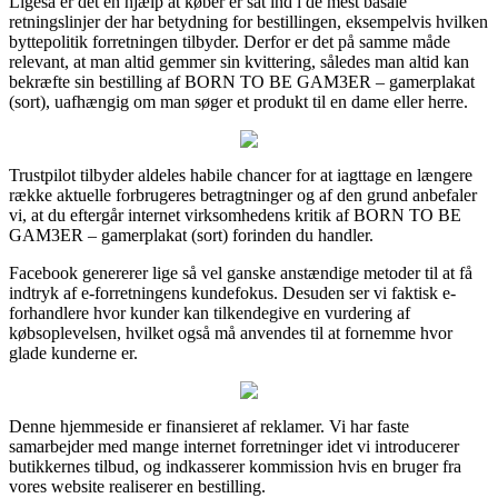
Ligeså er det en hjælp at køber er sat ind i de mest basale
retningslinjer der har betydning for bestillingen, eksempelvis hvilken
byttepolitik forretningen tilbyder. Derfor er det på samme måde
relevant, at man altid gemmer sin kvittering, således man altid kan
bekræfte sin bestilling af BORN TO BE GAM3ER – gamerplakat
(sort), uafhængig om man søger et produkt til en dame eller herre.
Trustpilot tilbyder aldeles habile chancer for at iagttage en længere
række aktuelle forbrugeres betragtninger og af den grund anbefaler
vi, at du eftergår internet virksomhedens kritik af BORN TO BE
GAM3ER – gamerplakat (sort) forinden du handler.
Facebook genererer lige så vel ganske anstændige metoder til at få
indtryk af e-forretningens kundefokus. Desuden ser vi faktisk e-
forhandlere hvor kunder kan tilkendegive en vurdering af
købsoplevelsen, hvilket også må anvendes til at fornemme hvor
glade kunderne er.
Denne hjemmeside er finansieret af reklamer. Vi har faste
samarbejder med mange internet forretninger idet vi introducerer
butikkernes tilbud, og indkasserer kommission hvis en bruger fra
vores website realiserer en bestilling.