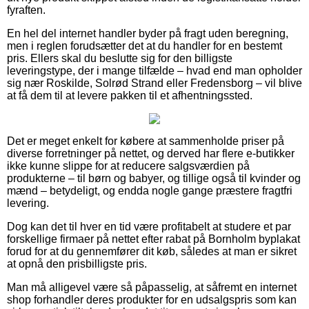
fyraften.
En hel del internet handler byder på fragt uden beregning,
men i reglen forudsætter det at du handler for en bestemt
pris. Ellers skal du beslutte sig for den billigste
leveringstype, der i mange tilfælde – hvad end man opholder
sig nær Roskilde, Solrød Strand eller Fredensborg – vil blive
at få dem til at levere pakken til et afhentningssted.
Det er meget enkelt for købere at sammenholde priser på
diverse forretninger på nettet, og derved har flere e-butikker
ikke kunne slippe for at reducere salgsværdien på
produkterne – til børn og babyer, og tillige også til kvinder og
mænd – betydeligt, og endda nogle gange præstere fragtfri
levering.
Dog kan det til hver en tid være profitabelt at studere et par
forskellige firmaer på nettet efter rabat på Bornholm byplakat
forud for at du gennemfører dit køb, således at man er sikret
at opnå den prisbilligste pris.
Man må alligevel være så påpasselig, at såfremt en internet
shop forhandler deres produkter for en udsalgspris som kan