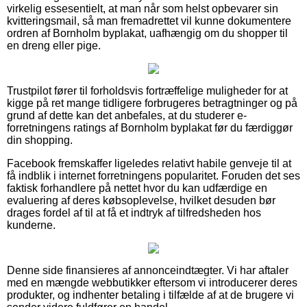
virkelig essesentielt, at man når som helst opbevarer sin
kvitteringsmail, så man fremadrettet vil kunne dokumentere
ordren af Bornholm byplakat, uafhængig om du shopper til
en dreng eller pige.
Trustpilot fører til forholdsvis fortræffelige muligheder for at
kigge på ret mange tidligere forbrugeres betragtninger og på
grund af dette kan det anbefales, at du studerer e-
forretningens ratings af Bornholm byplakat før du færdiggør
din shopping.
Facebook fremskaffer ligeledes relativt habile genveje til at
få indblik i internet forretningens popularitet. Foruden det ses
faktisk forhandlere på nettet hvor du kan udfærdige en
evaluering af deres købsoplevelse, hvilket desuden bør
drages fordel af til at få et indtryk af tilfredsheden hos
kunderne.
Denne side finansieres af annonceindtægter. Vi har aftaler
med en mængde webbutikker eftersom vi introducerer deres
produkter, og indhenter betaling i tilfælde af at de brugere vi