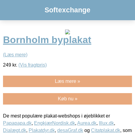
Softexchange
Bornholm byplakat
(Læs mere)
249
kr.
(Vis fragtpris)
Læs mere »
Køb nu »
De mest populære plakat-webshops i øjeblikket er
Papapapa.dk
,
EngkjærNordisk.dk
,
Aurea.dk
,
Illux.dk
,
Dialægt.dk
,
Plakatdyr.dk
,
desaGraf.dk
og
Citatplakat.dk
, som