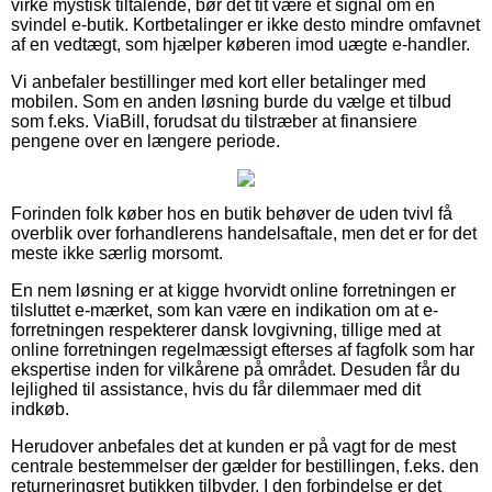
virke mystisk tiltalende, bør det tit være et signal om en
svindel e-butik. Kortbetalinger er ikke desto mindre omfavnet
af en vedtægt, som hjælper køberen imod uægte e-handler.
Vi anbefaler bestillinger med kort eller betalinger med
mobilen. Som en anden løsning burde du vælge et tilbud
som f.eks. ViaBill, forudsat du tilstræber at finansiere
pengene over en længere periode.
Forinden folk køber hos en butik behøver de uden tvivl få
overblik over forhandlerens handelsaftale, men det er for det
meste ikke særlig morsomt.
En nem løsning er at kigge hvorvidt online forretningen er
tilsluttet e-mærket, som kan være en indikation om at e-
forretningen respekterer dansk lovgivning, tillige med at
online forretningen regelmæssigt efterses af fagfolk som har
ekspertise inden for vilkårene på området. Desuden får du
lejlighed til assistance, hvis du får dilemmaer med dit
indkøb.
Herudover anbefales det at kunden er på vagt for de mest
centrale bestemmelser der gælder for bestillingen, f.eks. den
returneringsret butikken tilbyder. I den forbindelse er det