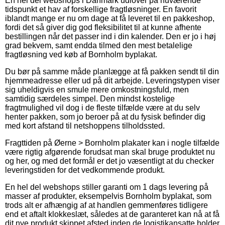
En hel del webshops i Danmark udlover på nuværende
tidspunkt et hav af forskellige fragtløsninger. En favorit
iblandt mange er nu om dage at få leveret til en pakkeshop,
fordi det så giver dig god fleksibilitet til at kunne afhente
bestillingen når det passer ind i din kalender. Den er jo i høj
grad bekvem, samt endda tilmed den mest betalelige
fragtløsning ved køb af Bornholm byplakat.
Du bør på samme måde planlægge at få pakken sendt til din
hjemmeadresse eller ud på dit arbejde. Leveringstypen viser
sig uheldigvis en smule mere omkostningsfuld, men
samtidig særdeles simpel. Den mindst kostelige
fragtmulighed vil dog i de fleste tilfælde være at du selv
henter pakken, som jo beroer på at du fysisk befinder dig
med kort afstand til netshoppens tilholdssted.
Fragttiden på Øerne > Bornholm plakater kan i nogle tilfælde
være rigtig afgørende forudsat man skal bruge produktet nu
og her, og med det formål er det jo væsentligt at du checker
leveringstiden for det vedkommende produkt.
En hel del webshops stiller garanti om 1 dags levering på
masser af produkter, eksempelvis Bornholm byplakat, som
trods alt er afhængig af at handlen gemmenføres tidligere
end et aftalt klokkeslæt, således at de garanteret kan nå at få
dit nye produkt skippet afsted inden de logistikansatte holder