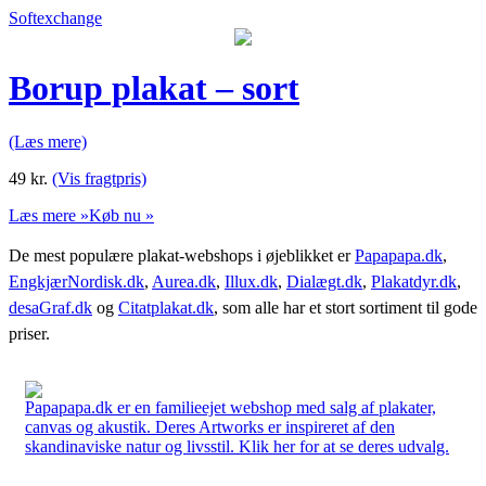
Softexchange
Borup plakat – sort
(Læs mere)
49
kr.
(Vis fragtpris)
Læs mere »
Køb nu »
De mest populære plakat-webshops i øjeblikket er
Papapapa.dk
,
EngkjærNordisk.dk
,
Aurea.dk
,
Illux.dk
,
Dialægt.dk
,
Plakatdyr.dk
,
desaGraf.dk
og
Citatplakat.dk
, som alle har et stort sortiment til gode
priser.
Papapapa.dk er en familieejet webshop med salg af plakater,
canvas og akustik. Deres Artworks er inspireret af den
skandinaviske natur og livsstil. Klik her for at se deres udvalg.