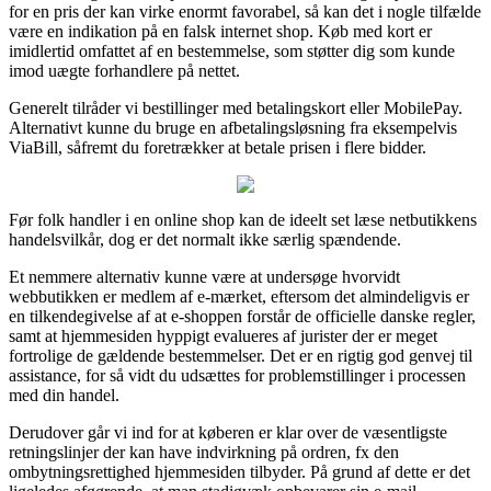
for en pris der kan virke enormt favorabel, så kan det i nogle tilfælde
være en indikation på en falsk internet shop. Køb med kort er
imidlertid omfattet af en bestemmelse, som støtter dig som kunde
imod uægte forhandlere på nettet.
Generelt tilråder vi bestillinger med betalingskort eller MobilePay.
Alternativt kunne du bruge en afbetalingsløsning fra eksempelvis
ViaBill, såfremt du foretrækker at betale prisen i flere bidder.
Før folk handler i en online shop kan de ideelt set læse netbutikkens
handelsvilkår, dog er det normalt ikke særlig spændende.
Et nemmere alternativ kunne være at undersøge hvorvidt
webbutikken er medlem af e-mærket, eftersom det almindeligvis er
en tilkendegivelse af at e-shoppen forstår de officielle danske regler,
samt at hjemmesiden hyppigt evalueres af jurister der er meget
fortrolige de gældende bestemmelser. Det er en rigtig god genvej til
assistance, for så vidt du udsættes for problemstillinger i processen
med din handel.
Derudover går vi ind for at køberen er klar over de væsentligste
retningslinjer der kan have indvirkning på ordren, fx den
ombytningsrettighed hjemmesiden tilbyder. På grund af dette er det