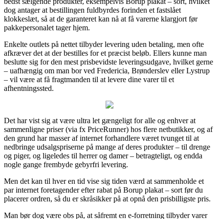
bedst sælgende produkter, eksempelvis Borup plakat – sort, hvilket
dog antager at bestillingen fuldbyrdes forinden et fastslået
klokkeslæt, så at de garanteret kan nå at få varerne klargjort før
pakkepersonalet tager hjem.
Enkelte outlets på nettet tilbyder levering uden betaling, men ofte
afkræver det at der bestilles for et præcist beløb. Ellers kunne man
beslutte sig for den mest prisbevidste leveringsudgave, hvilket gerne
– uafhængig om man bor ved Fredericia, Brønderslev eller Lystrup
– vil være at få fragtmanden til at levere dine varer til et
afhentningssted.
Det har vist sig at være ultra let gængeligt for alle og enhver at
sammenligne priser (via fx PriceRunner) hos flere netbutikker, og af
den grund har masser af internet forhandlere været tvunget til at
nedbringe udsalgspriserne på mange af deres produkter – til drenge
og piger, og ligeledes til herrer og damer – betragteligt, og endda
nogle gange frembyde gebyrfri levering.
Men det kan til hver en tid vise sig tiden værd at sammenholde et
par internet foretagender efter rabat på Borup plakat – sort før du
placerer ordren, så du er skråsikker på at opnå den prisbilligste pris.
Man bør dog være obs på, at såfremt en e-forretning tilbyder varer