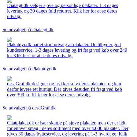
Dialægt.dk sælger sjove og personlige plakater. 1-3 dages
levering og 30 dages fuld returret. Klik her for at se deres
udvalg.
Se udvalget på Dialægt.dk
Plakatdyr.dk har et stort udvalg af plakater. De tilbyder god
kundeservice, 1-3 dages levering og fri fragt ved køb over 249
kr. Klik her for at se deres udvalg.
Se udvalget på Plakatdyr.dk
desaGraf.dk designer og trykker selv deres plakater, og kan
derfor levere ret hurtigt. Der gives desuden fri fragt ved køb
over 399 kr. Klik her for at se deres udvalg.
Se udvalget på desaGraf.dk
Citatplakat.dk er især skarpe på sjove plakater, men der er lidt
for enhver smag i deres sortiment med over 4.000 plakater. Der
gives 30 dages bytteservice, og levering på 1-3 hverdage. Klik