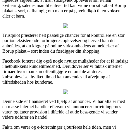
ligeledes afgørende, at man stadigvæk opbevarer sin e-mail
kvittering, således man til enhver tid kan vidne om sit køb af Borup
plakat – sort, uafhængig om man er på gaveindkøb til en voksen
eller et barn.
Trustpilot præsterer helt passelige chancer for at kontrollere en stor
portion eksisterende forbrugeres oplevelser og herved kan det
anbefales, at du kigger på online virksomhedens anmeldelser af
Borup plakat – sort inden du færdiggør din shopping.
Facebook forærer dig også nogle nyttige muligheder for at få indsigt
i netbutikkens kundetilfredshed. Derudover ser vi faktisk internet
firmaer hvor man kan offentliggøre en omtale af deres
købsoplevelse, hvilket tilmed kan anvendes til afvejning af
tilfredsheden hos kunderne.
Denne side er finansieret ved hjælp af annoncer. Vi har aftaler med
en masse internet handler eftersom vi annoncerer forretningernes
varer, og tager provision i tilfælde af at de besøgende vi sender
videre udfører en handel.
Fakta om varer og e-forretninger ajourføres hele tiden, men vi