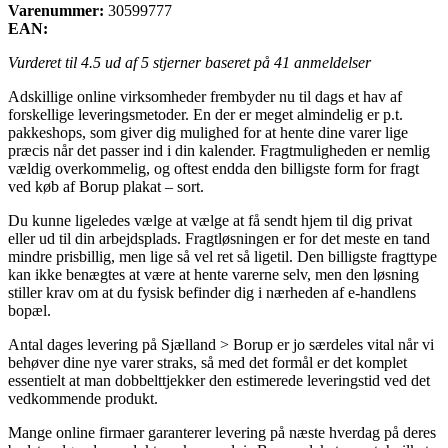
Varenummer:
30599777
EAN:
Vurderet til
4.5
ud af 5 stjerner baseret på
41
anmeldelser
Adskillige online virksomheder frembyder nu til dags et hav af
forskellige leveringsmetoder. En der er meget almindelig er p.t.
pakkeshops, som giver dig mulighed for at hente dine varer lige
præcis når det passer ind i din kalender. Fragtmuligheden er nemlig
vældig overkommelig, og oftest endda den billigste form for fragt
ved køb af Borup plakat – sort.
Du kunne ligeledes vælge at vælge at få sendt hjem til dig privat
eller ud til din arbejdsplads. Fragtløsningen er for det meste en tand
mindre prisbillig, men lige så vel ret så ligetil. Den billigste fragttype
kan ikke benægtes at være at hente varerne selv, men den løsning
stiller krav om at du fysisk befinder dig i nærheden af e-handlens
bopæl.
Antal dages levering på Sjælland > Borup er jo særdeles vital når vi
behøver dine nye varer straks, så med det formål er det komplet
essentielt at man dobbelttjekker den estimerede leveringstid ved det
vedkommende produkt.
Mange online firmaer garanterer levering på næste hverdag på deres