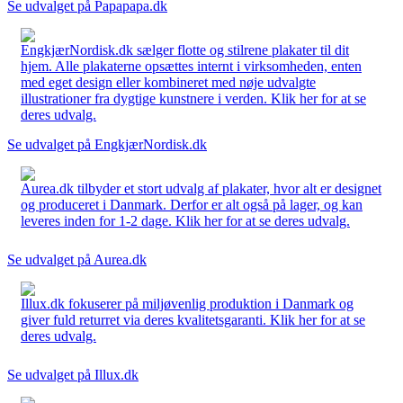
Se udvalget på Papapapa.dk
EngkjærNordisk.dk sælger flotte og stilrene plakater til dit
hjem. Alle plakaterne opsættes internt i virksomheden, enten
med eget design eller kombineret med nøje udvalgte
illustrationer fra dygtige kunstnere i verden. Klik her for at se
deres udvalg.
Se udvalget på EngkjærNordisk.dk
Aurea.dk tilbyder et stort udvalg af plakater, hvor alt er designet
og produceret i Danmark. Derfor er alt også på lager, og kan
leveres inden for 1-2 dage. Klik her for at se deres udvalg.
Se udvalget på Aurea.dk
Illux.dk fokuserer på miljøvenlig produktion i Danmark og
giver fuld returret via deres kvalitetsgaranti. Klik her for at se
deres udvalg.
Se udvalget på Illux.dk