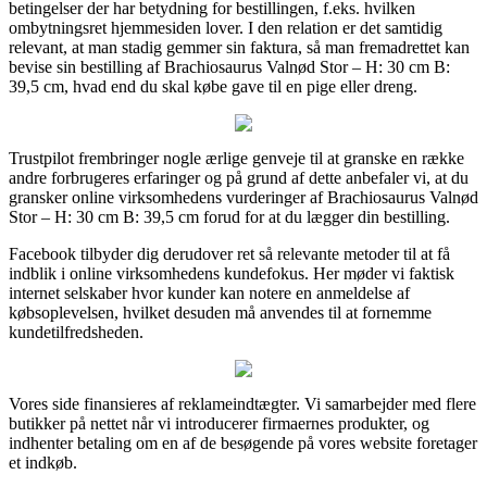
betingelser der har betydning for bestillingen, f.eks. hvilken
ombytningsret hjemmesiden lover. I den relation er det samtidig
relevant, at man stadig gemmer sin faktura, så man fremadrettet kan
bevise sin bestilling af Brachiosaurus Valnød Stor – H: 30 cm B:
39,5 cm, hvad end du skal købe gave til en pige eller dreng.
Trustpilot frembringer nogle ærlige genveje til at granske en række
andre forbrugeres erfaringer og på grund af dette anbefaler vi, at du
gransker online virksomhedens vurderinger af Brachiosaurus Valnød
Stor – H: 30 cm B: 39,5 cm forud for at du lægger din bestilling.
Facebook tilbyder dig derudover ret så relevante metoder til at få
indblik i online virksomhedens kundefokus. Her møder vi faktisk
internet selskaber hvor kunder kan notere en anmeldelse af
købsoplevelsen, hvilket desuden må anvendes til at fornemme
kundetilfredsheden.
Vores side finansieres af reklameindtægter. Vi samarbejder med flere
butikker på nettet når vi introducerer firmaernes produkter, og
indhenter betaling om en af de besøgende på vores website foretager
et indkøb.