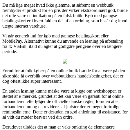
Du må lige meget hvad ikke glemme, at såfremt en webbutik
frembyder et produkt for en pris der virker ekstraordinært god, burde
det ofte være en indikation på en falsk butik. Køb med gængse
betalingskort er i hvert fald en del af en ordning, som bistår dig imod
uægte internet varehuse.
Vi går generelt ind for køb med gængse betalingskort eller
MobilePay. Alternativt kunne du anvende en løsning på afbetaling
fra fx ViaBill, ifald du agter at godtgøre pengene over en længere
periode.
Forud for at folk køber på en online butik bør de for at være på den
sikre side få overblik over webbutikkens handelsbetingelser, det er
dog oftest ikke super interessant.
En anden løsning kunne måske være at kigge om webshoppen er
støttet af e-mærket, grundet at det kan være en garanti for at online
forhandleren efterfølger de officielle danske regler, foruden at e-
forhandleren nu og da revideres af jurister der er meget fortrolige
retningslinjerne. Dette er desuden en god anledning til assistance, for
så vidt du møder besvær ved din ordre.
Derudover tilrådes det at man er vaks omkring de elementære