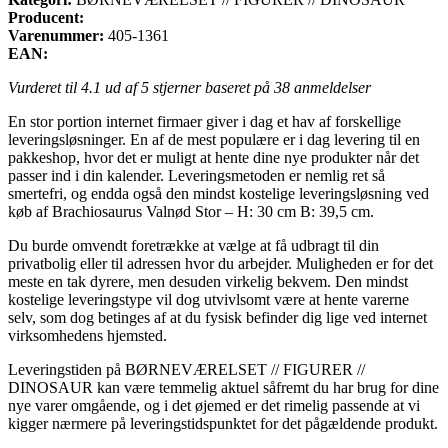
Producent:
Varenummer:
405-1361
EAN:
Vurderet til
4.1
ud af 5 stjerner baseret på
38
anmeldelser
En stor portion internet firmaer giver i dag et hav af forskellige
leveringsløsninger. En af de mest populære er i dag levering til en
pakkeshop, hvor det er muligt at hente dine nye produkter når det
passer ind i din kalender. Leveringsmetoden er nemlig ret så
smertefri, og endda også den mindst kostelige leveringsløsning ved
køb af Brachiosaurus Valnød Stor – H: 30 cm B: 39,5 cm.
Du burde omvendt foretrække at vælge at få udbragt til din
privatbolig eller til adressen hvor du arbejder. Muligheden er for det
meste en tak dyrere, men desuden virkelig bekvem. Den mindst
kostelige leveringstype vil dog utvivlsomt være at hente varerne
selv, som dog betinges af at du fysisk befinder dig lige ved internet
virksomhedens hjemsted.
Leveringstiden på BØRNEVÆRELSET // FIGURER //
DINOSAUR kan være temmelig aktuel såfremt du har brug for dine
nye varer omgående, og i det øjemed er det rimelig passende at vi
kigger nærmere på leveringstidspunktet for det pågældende produkt.