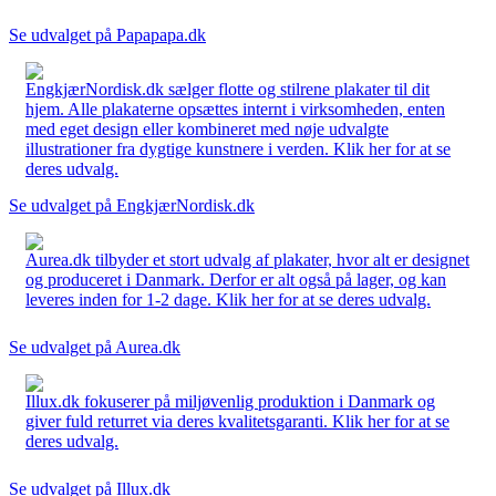
Se udvalget på Papapapa.dk
EngkjærNordisk.dk sælger flotte og stilrene plakater til dit
hjem. Alle plakaterne opsættes internt i virksomheden, enten
med eget design eller kombineret med nøje udvalgte
illustrationer fra dygtige kunstnere i verden. Klik her for at se
deres udvalg.
Se udvalget på EngkjærNordisk.dk
Aurea.dk tilbyder et stort udvalg af plakater, hvor alt er designet
og produceret i Danmark. Derfor er alt også på lager, og kan
leveres inden for 1-2 dage. Klik her for at se deres udvalg.
Se udvalget på Aurea.dk
Illux.dk fokuserer på miljøvenlig produktion i Danmark og
giver fuld returret via deres kvalitetsgaranti. Klik her for at se
deres udvalg.
Se udvalget på Illux.dk