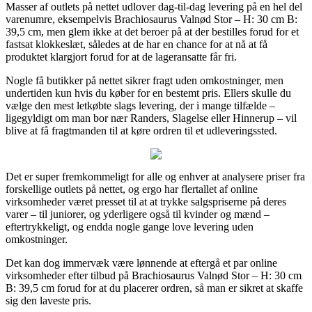
Masser af outlets på nettet udlover dag-til-dag levering på en hel del
varenumre, eksempelvis Brachiosaurus Valnød Stor – H: 30 cm B:
39,5 cm, men glem ikke at det beroer på at der bestilles forud for et
fastsat klokkeslæt, således at de har en chance for at nå at få
produktet klargjort forud for at de lageransatte får fri.
Nogle få butikker på nettet sikrer fragt uden omkostninger, men
undertiden kun hvis du køber for en bestemt pris. Ellers skulle du
vælge den mest letkøbte slags levering, der i mange tilfælde –
ligegyldigt om man bor nær Randers, Slagelse eller Hinnerup – vil
blive at få fragtmanden til at køre ordren til et udleveringssted.
Det er super fremkommeligt for alle og enhver at analysere priser fra
forskellige outlets på nettet, og ergo har flertallet af online
virksomheder været presset til at at trykke salgspriserne på deres
varer – til juniorer, og yderligere også til kvinder og mænd –
eftertrykkeligt, og endda nogle gange love levering uden
omkostninger.
Det kan dog immervæk være lønnende at eftergå et par online
virksomheder efter tilbud på Brachiosaurus Valnød Stor – H: 30 cm
B: 39,5 cm forud for at du placerer ordren, så man er sikret at skaffe
sig den laveste pris.