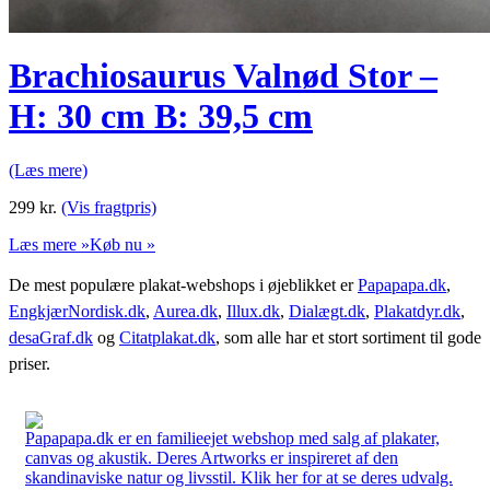
Brachiosaurus Valnød Stor –
H: 30 cm B: 39,5 cm
(Læs mere)
299
kr.
(Vis fragtpris)
Læs mere »
Køb nu »
De mest populære plakat-webshops i øjeblikket er
Papapapa.dk
,
EngkjærNordisk.dk
,
Aurea.dk
,
Illux.dk
,
Dialægt.dk
,
Plakatdyr.dk
,
desaGraf.dk
og
Citatplakat.dk
, som alle har et stort sortiment til gode
priser.
Papapapa.dk er en familieejet webshop med salg af plakater,
canvas og akustik. Deres Artworks er inspireret af den
skandinaviske natur og livsstil. Klik her for at se deres udvalg.