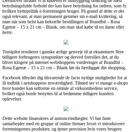
Derudover tilråder vi at køberen er omhyggelig omkring de mest
betydningsfulde forhold der kan have betydning for ordren, som fx
hvilken byttepolitik e-forretningen bruger. På grund af dette er det
også relevant, at man permanent gemmer sin e-mail kvittering, så
man når som helst kan bekræfte bestillingen af Brandbil – Rosa
Egetræ – 15 x 21 cm – Blank, om man skal købe til en dame eller
herre.
Trustpilot resulterer i ganske ærlige genveje til at eksaminere flere
tidligere forbrugeres synspunkter og derved foreslåes det, at du
bliver klogere på internet webshoppens vurderinger af Brandbil –
Rosa Egetræ – 15 x 21 cm – Blank før du færdiggør din shopping.
Facebook tilbyder dig tilsvarende de facto nyttige muligheder for at
få indblik i netshoppens troværdighed. Tilmed ser vi mange e-shops
hvor kunder kan udforme en omtale af virksomhedens service,
hvilket også burde benyttes til at bedømme tidligere kunders
oplevelser.
Dette website finansieres af annonceindtægter. Vi har faste
samarbejder med en gruppe af online firmaer hvori vi introducerer
forretningernes produkter, og tjener provision hvis vores brugere