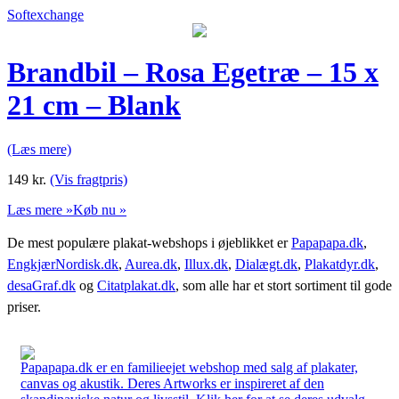
Softexchange
Brandbil – Rosa Egetræ – 15 x
21 cm – Blank
(Læs mere)
149
kr.
(Vis fragtpris)
Læs mere »
Køb nu »
De mest populære plakat-webshops i øjeblikket er
Papapapa.dk
,
EngkjærNordisk.dk
,
Aurea.dk
,
Illux.dk
,
Dialægt.dk
,
Plakatdyr.dk
,
desaGraf.dk
og
Citatplakat.dk
, som alle har et stort sortiment til gode
priser.
Papapapa.dk er en familieejet webshop med salg af plakater,
canvas og akustik. Deres Artworks er inspireret af den