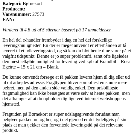
Kategori:
Børnekort
Producent:
Varenummer:
27573
EAN:
Vurderet til
4.8
ud af 5 stjerner baseret på
17
anmeldelser
En hel del e-handler frembyder i dag en hel del forskellige
leveringsmuligheder. En der er meget anvendt er efterhånden at få
leveret til et udleveringssted, og så kan du blot hente dine varer på et
valgfrit tidspunkt. Denne er jo super problemfri, samt ofte ligeledes
den mest letkøbte mulighed for levering ved køb af Brandbil – Rosa
Egetræ – 15 x 21 cm – Blank.
Du kunne omvendt forsøge at få pakken leveret hjem til dig eller ud
til dit arbejdes adresse. Fragttypen bliver som oftest en smule mere
pebret, men på den anden side vældig enkel. Den prisbilligste
fragtmulighed kan ikke benægtes at være selv at hente pakken, men
det afhænger af at du opholder dig lige ved internet webshoppens
hjemsted.
Fragttiden på Børnekort er super udslagsgivende forudsat man
behøver pakken nu og her, og i det øjemed er det tydeligvis på sin
plads at man tjekker den forventede leveringstid på det relevante
produkt.