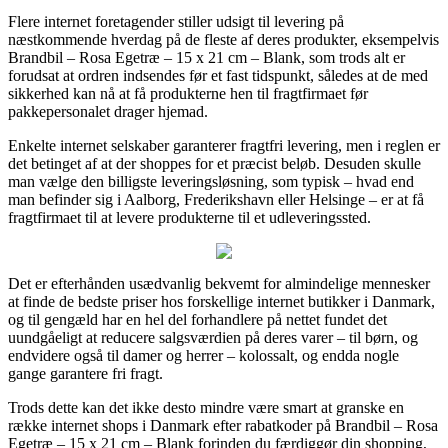
Flere internet foretagender stiller udsigt til levering på
næstkommende hverdag på de fleste af deres produkter, eksempelvis
Brandbil – Rosa Egetræ – 15 x 21 cm – Blank, som trods alt er
forudsat at ordren indsendes før et fast tidspunkt, således at de med
sikkerhed kan nå at få produkterne hen til fragtfirmaet før
pakkepersonalet drager hjemad.
Enkelte internet selskaber garanterer fragtfri levering, men i reglen er
det betinget af at der shoppes for et præcist beløb. Desuden skulle
man vælge den billigste leveringsløsning, som typisk – hvad end
man befinder sig i Aalborg, Frederikshavn eller Helsinge – er at få
fragtfirmaet til at levere produkterne til et udleveringssted.
Det er efterhånden usædvanlig bekvemt for almindelige mennesker
at finde de bedste priser hos forskellige internet butikker i Danmark,
og til gengæld har en hel del forhandlere på nettet fundet det
uundgåeligt at reducere salgsværdien på deres varer – til børn, og
endvidere også til damer og herrer – kolossalt, og endda nogle
gange garantere fri fragt.
Trods dette kan det ikke desto mindre være smart at granske en
række internet shops i Danmark efter rabatkoder på Brandbil – Rosa
Egetræ – 15 x 21 cm – Blank forinden du færdiggør din shopping,