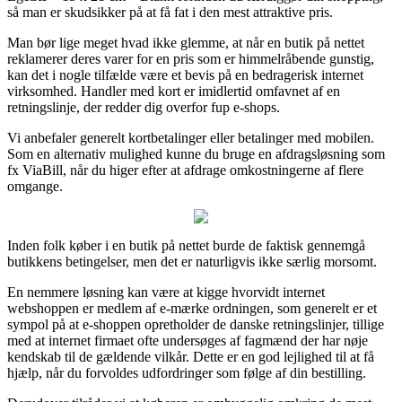
så man er skudsikker på at få fat i den mest attraktive pris.
Man bør lige meget hvad ikke glemme, at når en butik på nettet
reklamerer deres varer for en pris som er himmelråbende gunstig,
kan det i nogle tilfælde være et bevis på en bedragerisk internet
virksomhed. Handler med kort er imidlertid omfavnet af en
retningslinje, der redder dig overfor fup e-shops.
Vi anbefaler generelt kortbetalinger eller betalinger med mobilen.
Som en alternativ mulighed kunne du bruge en afdragsløsning som
fx ViaBill, når du higer efter at afdrage omkostningerne af flere
omgange.
Inden folk køber i en butik på nettet burde de faktisk gennemgå
butikkens betingelser, men det er naturligvis ikke særlig morsomt.
En nemmere løsning kan være at kigge hvorvidt internet
webshoppen er medlem af e-mærke ordningen, som generelt er et
sympol på at e-shoppen opretholder de danske retningslinjer, tillige
med at internet firmaet ofte undersøges af fagmænd der har nøje
kendskab til de gældende vilkår. Dette er en god lejlighed til at få
hjælp, når du forvoldes udfordringer som følge af din bestilling.