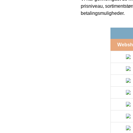
prisniveau, sortimentstø
betalingsmuligheder.
Websh