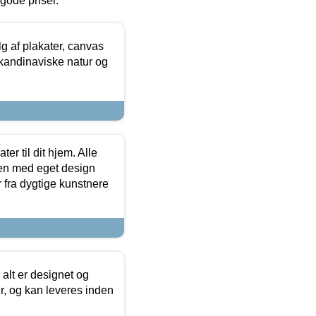
l gode priser.
 af plakater, canvas
skandinaviske natur og
er til dit hjem. Alle
ten med eget design
r fra dygtige kunstnere
 alt er designet og
r, og kan leveres inden