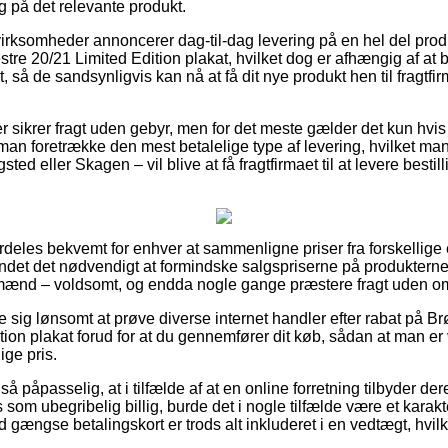
ng på det relevante produkt.
 virksomheder annoncerer dag-til-dag levering på en hel del pro
e 20/21 Limited Edition plakat, hvilket dog er afhængig af at b
t, så de sandsynligvis kan nå at få dit nye produkt hen til fragtf
r sikrer fragt uden gebyr, men for det meste gælder det kun hvis
 man foretrække den mest betalelige type af levering, hvilket 
ed eller Skagen – vil blive at få fragtfirmaet til at levere bestilli
deles bekvemt for enhver at sammenligne priser fra forskellige e
fundet det nødvendigt at formindske salgspriserne på produkterne 
 mænd – voldsomt, og endda nogle gange præstere fragt uden o
se sig lønsomt at prøve diverse internet handler efter rabat på 
ion plakat forud for at du gennemfører dit køb, sådan at man er v
ige pris.
å påpasselig, at i tilfælde af at en online forretning tilbyder dere
som ubegribelig billig, burde det i nogle tilfælde være et karakte
 gængse betalingskort er trods alt inkluderet i en vedtægt, hvil
.