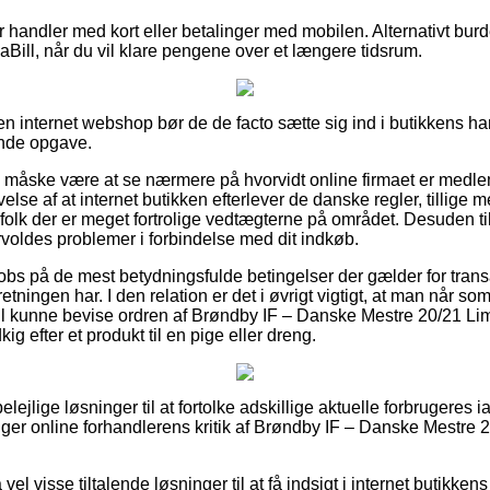
for handler med kort eller betalinger med mobilen. Alternativt bur
Bill, når du vil klare pengene over et længere tidsrum.
n internet webshop bør de de facto sætte sig ind i butikkens ha
ende opgave.
e måske være at se nærmere på hvorvidt online firmaet er medle
lse af at internet butikken efterlever de danske regler, tillige 
folk der er meget fortrolige vedtægterne på området. Desuden ti
forvoldes problemer i forbindelse med dit indkøb.
r obs på de mest betydningsfulde betingelser der gælder for tran
rretningen har. I den relation er det i øvrigt vigtigt, at man når s
vil kunne bevise ordren af Brøndby IF – Danske Mestre 20/21 Lim
ig efter et produkt til en pige eller dreng.
l belejlige løsninger til at fortolke adskillige aktuelle forbrugeres
tiger online forhandlerens kritik af Brøndby IF – Danske Mestre 
vel visse tiltalende løsninger til at få indsigt i internet butikken