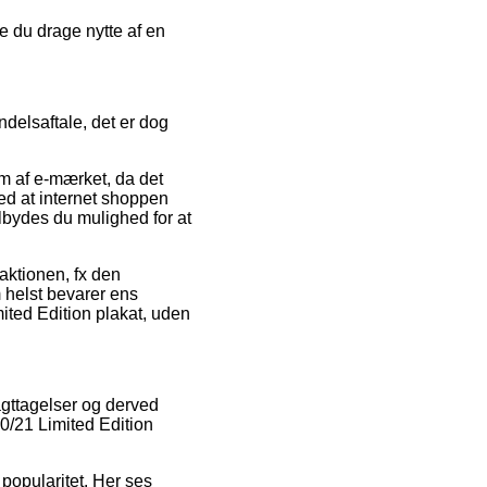
de du drage nytte af en
ndelsaftale, det er dog
m af e-mærket, da det
med at internet shoppen
lbydes du mulighed for at
saktionen, fx den
om helst bevarer ens
ited Edition plakat, uden
 iagttagelser og derved
20/21 Limited Edition
s popularitet. Her ses