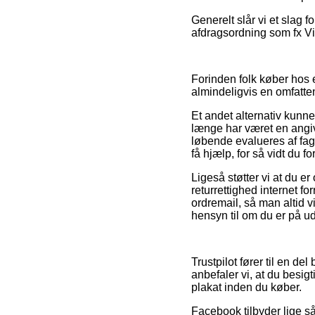
Generelt slår vi et slag 
afdragsordning som fx Via
Forinden folk køber hos e
almindeligvis en omfatt
Et andet alternativ kunn
længe har været en angive
løbende evalueres af fag
få hjælp, for så vidt du 
Ligeså støtter vi at du e
returrettighed internet fo
ordremail, så man altid 
hensyn til om du er på udk
Trustpilot fører til en de
anbefaler vi, at du besig
plakat inden du køber.
Facebook tilbyder lige så 