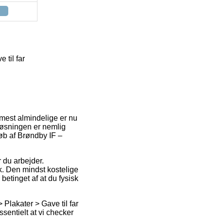
 til far
 mest almindelige er nu
Løsningen er nemlig
øb af Brøndby IF –
r du arbejder.
k. Den mindst kostelige
 betinget af at du fysisk
Plakater > Gave til far
ssentielt at vi checker