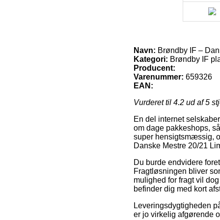
Navn:
Brøndby IF – Dans
Kategori:
Brøndby IF pla
Producent:
Varenummer:
659326
EAN:
Vurderet til
4.2
ud af 5 st
En del internet selskabe
om dage pakkeshops, så d
super hensigtsmæssig, o
Danske Mestre 20/21 Limi
Du burde endvidere foretr
Fragtløsningen bliver som
mulighed for fragt vil dog
befinder dig med kort af
Leveringsdygtigheden på 
er jo virkelig afgørende 