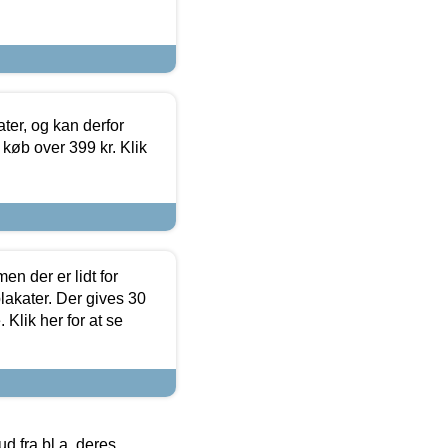
ter, og kan derfor
d køb over 399 kr. Klik
en der er lidt for
lakater. Der gives 30
Klik her for at se
 fra bl.a. deres