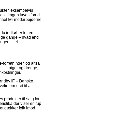
dukter, eksempelvis
estillingen laves forud
irmaet før medarbejderne
 du indkøber for en
mange gange – hvad end
ngen til et
-forretninger, og altså
– til piger og drenge,
mkostninger.
Brøndby IF – Danske
elinformeret til at
s produkter til salg for
ristika der viser en fup
ket dækker folk imod