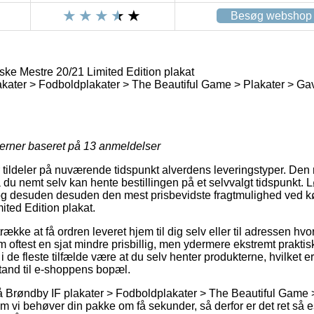
Besøg webshop
ke Mestre 20/21 Limited Edition plakat
kater > Fodboldplakater > The Beautiful Game > Plakater > Gave
jerner baseret på
13
anmeldelser
r tildeler på nuværende tidspunkt alverdens leveringstyper. Den
u nemt selv kan hente bestillingen på et selvvalgt tidspunkt. 
g desuden desuden den mest prisbevidste fragtmulighed ved k
ted Edition plakat.
ække at få ordren leveret hjem til dig selv eller til adressen hvo
 oftest en sjat mindre prisbillig, men ydermere ekstremt praktis
 i de fleste tilfælde være at du selv henter produkterne, hvilket er
stand til e-shoppens bopæl.
Brøndby IF plakater > Fodboldplakater > The Beautiful Game > 
om vi behøver din pakke om få sekunder, så derfor er det ret så e