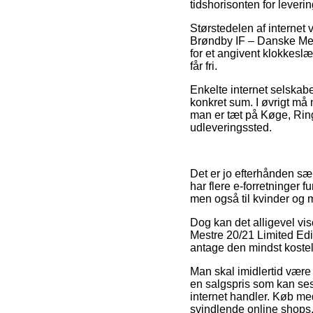
tidshorisonten for leveri
Størstedelen af internet
Brøndby IF – Danske Mestr
for et angivent klokkeslæ
får fri.
Enkelte internet selskabe
konkret sum. I øvrigt må
man er tæt på Køge, Ringst
udleveringssted.
Det er jo efterhånden sær
har flere e-forretninger 
men også til kvinder og
Dog kan det alligevel vi
Mestre 20/21 Limited Edit
antage den mindst kostel
Man skal imidlertid være s
en salgspris som kan ses 
internet handler. Køb med
svindlende online shops