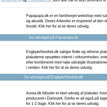
,
desaGraf.dk
og
Citatplakat.dk
, som alle har et stort sortiment ti
Papapapa.dk er en familieejet webshop med salg
og akustik. Deres Artworks er inspireret af den 
livsstil. Klik her for at se deres udvalg.
Se udvalget på Papapapa.dk
EngkjærNordisk.dk sælger flotte og stilrene plakat
plakaterne opsættes internt i virksomheden, en
eller kombineret med nøje udvalgte illustratione
i verden. Klik her for at se deres udvalg.
Se udvalget på EngkjærNordisk.dk
Aurea.dk tilbyder et stort udvalg af plakater, hvor
produceret i Danmark. Derfor er alt også på lage
for 1-2 dage. Klik her for at se deres udvalg.