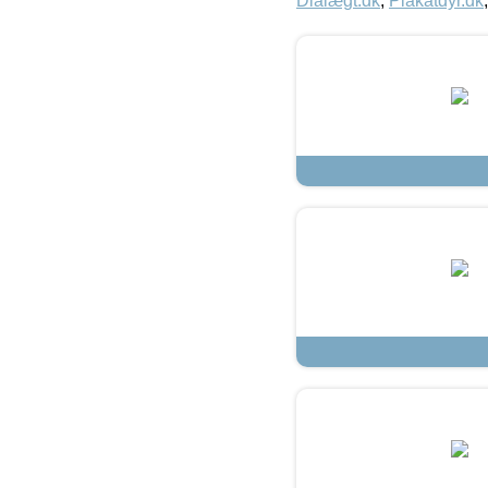
Dialægt.dk
,
Plakatdyr.dk