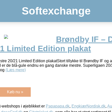
Softexchange
Brøndby IF – 
1 Limited Edition plakat
e 20/21 Limited Edition plakatStort tillykke til Brøndby IF og a
id er de blå-gule endnu en gang danske mestre. Superligaen 20/21
tog
(Læs mere)
Køb nu »
-webshops i øjeblikket er
Papapapa.dk
,
EngkjærNordisk.dk
,
Au