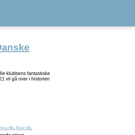
Danske
lle klubbens fantastiske
 vil gå over i historien
rea.dk
,
Illux.dk
,