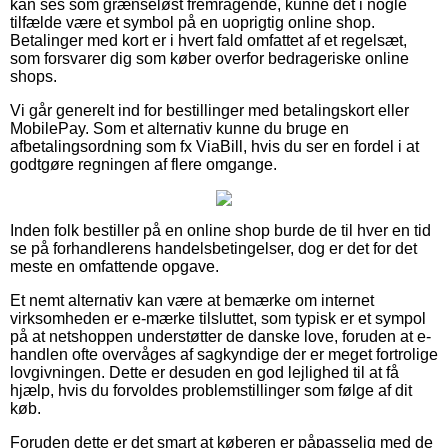
kan ses som grænseløst fremragende, kunne det i nogle
tilfælde være et symbol på en uoprigtig online shop.
Betalinger med kort er i hvert fald omfattet af et regelsæt,
som forsvarer dig som køber overfor bedrageriske online
shops.
Vi går generelt ind for bestillinger med betalingskort eller
MobilePay. Som et alternativ kunne du bruge en
afbetalingsordning som fx ViaBill, hvis du ser en fordel i at
godtgøre regningen af flere omgange.
Inden folk bestiller på en online shop burde de til hver en tid
se på forhandlerens handelsbetingelser, dog er det for det
meste en omfattende opgave.
Et nemt alternativ kan være at bemærke om internet
virksomheden er e-mærke tilsluttet, som typisk er et sympol
på at netshoppen understøtter de danske love, foruden at e-
handlen ofte overvåges af sagkyndige der er meget fortrolige
lovgivningen. Dette er desuden en god lejlighed til at få
hjælp, hvis du forvoldes problemstillinger som følge af dit
køb.
Foruden dette er det smart at køberen er påpasselig med de