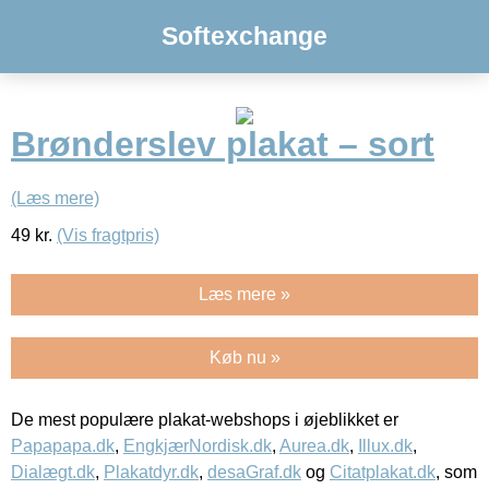
Softexchange
Brønderslev plakat – sort
(Læs mere)
49
kr.
(Vis fragtpris)
Læs mere »
Køb nu »
De mest populære plakat-webshops i øjeblikket er
Papapapa.dk
,
EngkjærNordisk.dk
,
Aurea.dk
,
Illux.dk
,
Dialægt.dk
,
Plakatdyr.dk
,
desaGraf.dk
og
Citatplakat.dk
, som