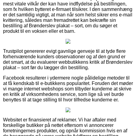
mest vitale vilkår der kan have indflydelse på bestillingen,
som fx hvilken bytteret e-firmaet tilsikrer. I den sammenhæng
er det samtidig vigtigt, at man når som helst sikrer ens e-mail
kvittering, således man fremadrettet kan bekræfte sin
bestilling af Brønderslev plakat – sort, om du søger et
produkt til en voksen eller et barn.
Trustpilot genererer evigt gavnlige genveje til at tyde flere
forhenværende kunders observationer og af den grund er
det smart, at du evaluerer webbutikkens kritik af Brønderslev
plakat – sort før du lægger din bestilling.
Facebook resulterer i ydermere nogle pålidelige metoder til
at få kendskab til e-butikkens popularitet. Foruden det møder
vi mange internet webshops som tilbyder kunderne at skrive
en kritik af virksomhedens service, som lige så vel burde
benyttes til at tage stilling til hvor tilfredse kunderne er.
Websitet er finansieret af reklamer. Vi har aftaler med
forskellige butikker på nettet eftersom vi annoncerer
forretningernes produkter, og opnår kommission hvis en af