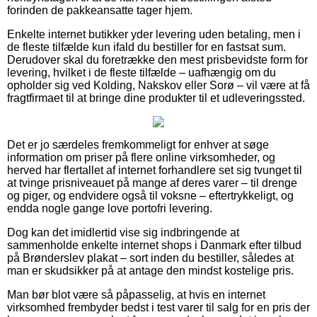
forinden de pakkeansatte tager hjem.
Enkelte internet butikker yder levering uden betaling, men i
de fleste tilfælde kun ifald du bestiller for en fastsat sum.
Derudover skal du foretrække den mest prisbevidste form for
levering, hvilket i de fleste tilfælde – uafhængig om du
opholder sig ved Kolding, Nakskov eller Sorø – vil være at få
fragtfirmaet til at bringe dine produkter til et udleveringssted.
Det er jo særdeles fremkommeligt for enhver at søge
information om priser på flere online virksomheder, og
herved har flertallet af internet forhandlere set sig tvunget til
at tvinge prisniveauet på mange af deres varer – til drenge
og piger, og endvidere også til voksne – eftertrykkeligt, og
endda nogle gange love portofri levering.
Dog kan det imidlertid vise sig indbringende at
sammenholde enkelte internet shops i Danmark efter tilbud
på Brønderslev plakat – sort inden du bestiller, således at
man er skudsikker på at antage den mindst kostelige pris.
Man bør blot være så påpasselig, at hvis en internet
virksomhed frembyder bedst i test varer til salg for en pris der