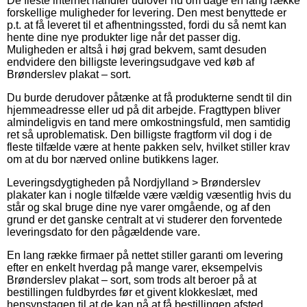
De fleste internet handler udlover nu om dage en lang række
forskellige muligheder for levering. Den mest benyttede er
p.t. at få leveret til et afhentningssted, fordi du så nemt kan
hente dine nye produkter lige når det passer dig.
Muligheden er altså i høj grad bekvem, samt desuden
endvidere den billigste leveringsudgave ved køb af
Brønderslev plakat – sort.
Du burde derudover påtænke at få produkterne sendt til din
hjemmeadresse eller ud på dit arbejde. Fragttypen bliver
almindeligvis en tand mere omkostningsfuld, men samtidig
ret så uproblematisk. Den billigste fragtform vil dog i de
fleste tilfælde være at hente pakken selv, hvilket stiller krav
om at du bor nærved online butikkens lager.
Leveringsdygtigheden på Nordjylland > Brønderslev
plakater kan i nogle tilfælde være vældig væsentlig hvis du
står og skal bruge dine nye varer omgående, og af den
grund er det ganske centralt at vi studerer den forventede
leveringsdato for den pågældende vare.
En lang række firmaer på nettet stiller garanti om levering
efter en enkelt hverdag på mange varer, eksempelvis
Brønderslev plakat – sort, som trods alt beroer på at
bestillingen fuldbyrdes før et givent klokkeslæt, med
hensynstagen til at de kan nå at få bestillingen afsted