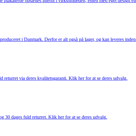
lle plakaterne opsættes internt i virksomheden, enten med eget design el
g produceret i Danmark. Derfor er alt også på lager, og kan leveres inden
returret via deres kvalitetsgaranti. Klik her for at se deres udvalg.
g 30 dages fuld returret. Klik her for at se deres udvalg.