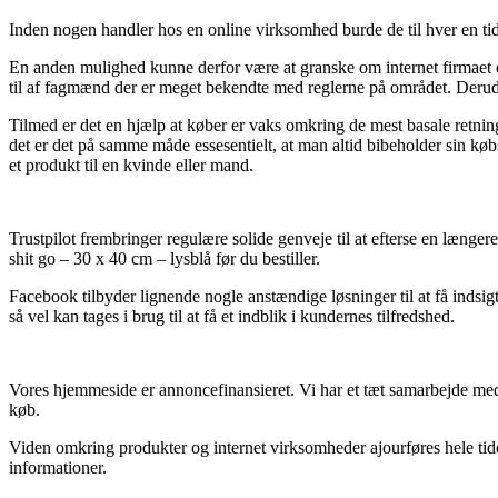
Inden nogen handler hos en online virksomhed burde de til hver en ti
En anden mulighed kunne derfor være at granske om internet firmaet er
til af fagmænd der er meget bekendte med reglerne på området. Derudov
Tilmed er det en hjælp at køber er vaks omkring de mest basale retning
det er det på samme måde essesentielt, at man altid bibeholder sin kø
et produkt til en kvinde eller mand.
Trustpilot frembringer regulære solide genveje til at efterse en længer
shit go – 30 x 40 cm – lysblå før du bestiller.
Facebook tilbyder lignende nogle anstændige løsninger til at få indsig
så vel kan tages i brug til at få et indblik i kundernes tilfredshed.
Vores hjemmeside er annoncefinansieret. Vi har et tæt samarbejde med 
køb.
Viden omkring produkter og internet virksomheder ajourføres hele tiden
informationer.