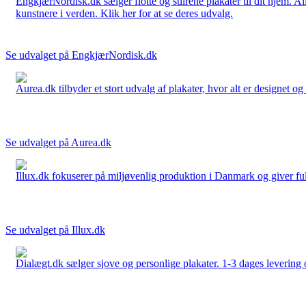
EngkjærNordisk.dk sælger flotte og stilrene plakater til dit hjem. A
kunstnere i verden. Klik her for at se deres udvalg.
Se udvalget på EngkjærNordisk.dk
Aurea.dk tilbyder et stort udvalg af plakater, hvor alt er designet o
Se udvalget på Aurea.dk
Illux.dk fokuserer på miljøvenlig produktion i Danmark og giver fuld 
Se udvalget på Illux.dk
Dialægt.dk sælger sjove og personlige plakater. 1-3 dages levering o