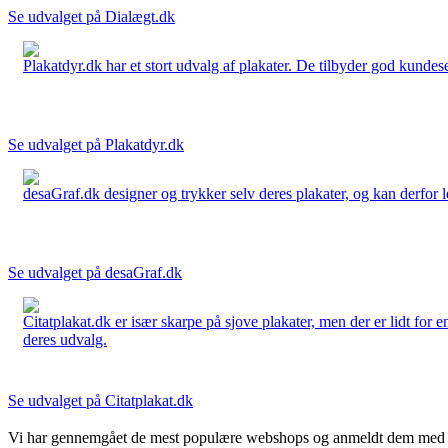
Se udvalget på Dialægt.dk
Plakatdyr.dk har et stort udvalg af plakater. De tilbyder god kundese
Se udvalget på Plakatdyr.dk
desaGraf.dk designer og trykker selv deres plakater, og kan derfor le
Se udvalget på desaGraf.dk
Citatplakat.dk er især skarpe på sjove plakater, men der er lidt for
deres udvalg.
Se udvalget på Citatplakat.dk
Vi har gennemgået de mest populære webshops og anmeldt dem med stjern