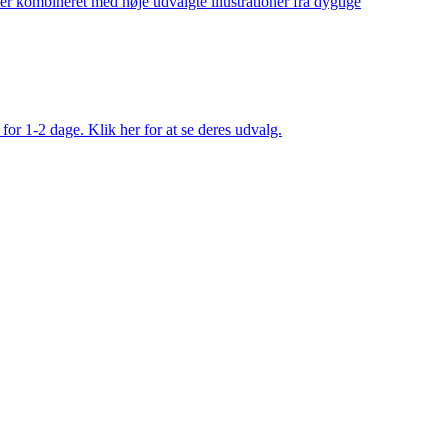
ler kombineret med nøje udvalgte illustrationer fra dygtige
 for 1-2 dage. Klik her for at se deres udvalg.