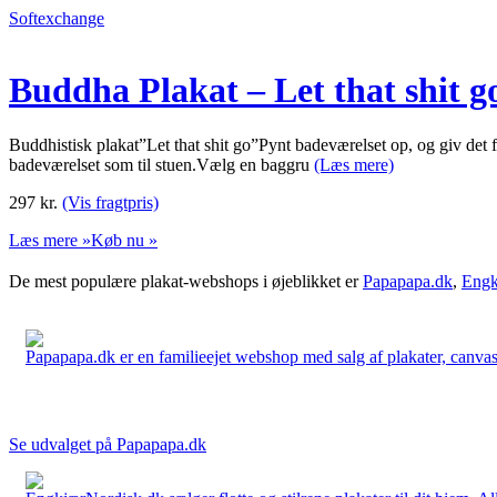
Softexchange
Buddha Plakat – Let that shit go
Buddhistisk plakat”Let that shit go”Pynt badeværelset op, og giv det f
badeværelset som til stuen.Vælg en baggru
(Læs mere)
297
kr.
(Vis fragtpris)
Læs mere »
Køb nu »
De mest populære plakat-webshops i øjeblikket er
Papapapa.dk
,
Engk
Papapapa.dk er en familieejet webshop med salg af plakater, canvas o
Se udvalget på Papapapa.dk