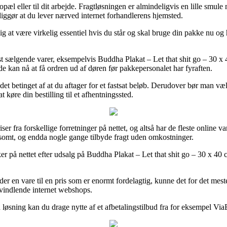
bopæl eller til dit arbejde. Fragtløsningen er almindeligvis en lille smul
diggør at du lever nærved internet forhandlerens hjemsted.
være virkelig essentiel hvis du står og skal bruge din pakke nu og her,
 sælgende varer, eksempelvis Buddha Plakat – Let that shit go – 30 x 4
e kan nå at få ordren ud af døren før pakkepersonalet har fyraften.
det betinget af at du aftager for et fastsat beløb. Derudover bør man væ
 køre din bestilling til et afhentningssted.
ser fra forskellige forretninger på nettet, og altså har de fleste online 
dsomt, og endda nogle gange tilbyde fragt uden omkostninger.
på nettet efter udsalg på Buddha Plakat – Let that shit go – 30 x 40 cm 
er en vare til en pris som er enormt fordelagtig, kunne det for det mes
svindlende internet webshops.
øsning kan du drage nytte af et afbetalingstilbud fra for eksempel ViaBil