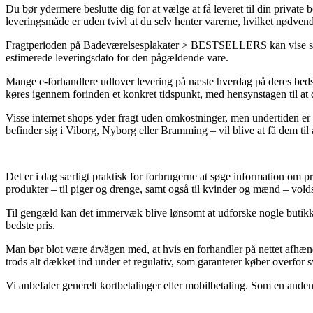
Du bør ydermere beslutte dig for at vælge at få leveret til din private 
leveringsmåde er uden tvivl at du selv henter varerne, hvilket nødven
Fragtperioden på Badeværelsesplakater > BESTSELLERS kan vise sig at 
estimerede leveringsdato for den pågældende vare.
Mange e-forhandlere udlover levering på næste hverdag på deres bedst
køres igennem forinden et konkret tidspunkt, med hensynstagen til at d
Visse internet shops yder fragt uden omkostninger, men undertiden er 
befinder sig i Viborg, Nyborg eller Bramming – vil blive at få dem til at
Det er i dag særligt praktisk for forbrugerne at søge information om pri
produkter – til piger og drenge, samt også til kvinder og mænd – vol
Til gengæld kan det immervæk blive lønsomt at udforske nogle butikker 
bedste pris.
Man bør blot være årvågen med, at hvis en forhandler på nettet afhænd
trods alt dækket ind under et regulativ, som garanterer køber overfor 
Vi anbefaler generelt kortbetalinger eller mobilbetaling. Som en anden l