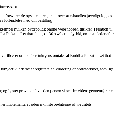
nteressant.
 forsvarer de opstillede regler, udover at e-handlen jævnligt kigges
i forbindelse med din bestilling.
empel hvilken byttepolitik online webshoppen tilsikrer. I relation til
ha Plakat – Let that shit go – 30 x 40 cm – lysblå, om man leder efter
u verificerer online forretningens omtaler af Buddha Plakat – Let that
tilbyder kunderne at registrere en vurdering af ordreforløbet, som lige
r, og høster provision hvis den person vi sender videre gennemfører et
t er implementeret siden nyligste opdatering af websitets