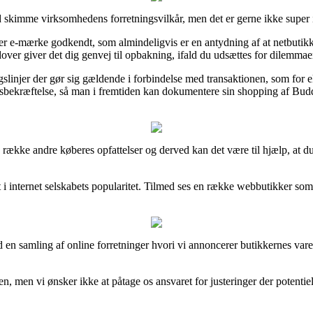
d skimme virksomhedens forretningsvilkår, men det er gerne ikke super i
 e-mærke godkendt, som almindeligvis er en antydning af at netbutikken
er giver det dig genvej til opbakning, ifald du udsættes for dilemmaer 
slinjer der gør sig gældende i forbindelse med transaktionen, som for eks
bsbekræftelse, så man i fremtiden kan dokumentere sin shopping af Budd
e række andre køberes opfattelser og derved kan det være til hjælp, at d
t i internet selskabets popularitet. Tilmed ses en række webbutikker som 
en samling af online forretninger hvori vi annoncerer butikkernes vare
, men vi ønsker ikke at påtage os ansvaret for justeringer der potentiel