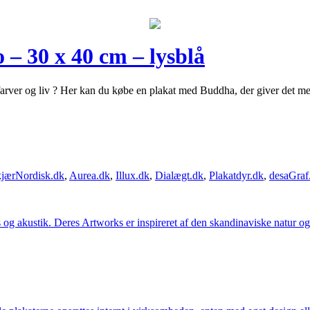
 – 30 x 40 cm – lysblå
arver og liv ? Her kan du købe en plakat med Buddha, der giver det medi
jærNordisk.dk
,
Aurea.dk
,
Illux.dk
,
Dialægt.dk
,
Plakatdyr.dk
,
desaGraf
g akustik. Deres Artworks er inspireret af den skandinaviske natur og li