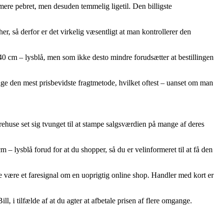
e mere pebret, men desuden temmelig ligetil. Den billigste
 så derfor er det virkelig væsentligt at man kontrollerer den
0 cm – lysblå, men som ikke desto mindre forudsætter at bestillingen
lge den mest prisbevidste fragtmetode, hvilket oftest – uanset om man
varehuse set sig tvunget til at stampe salgsværdien på mange af deres
– lysblå forud for at du shopper, så du er velinformeret til at få den
te være et faresignal om en uoprigtig online shop. Handler med kort er
l, i tilfælde af at du agter at afbetale prisen af flere omgange.