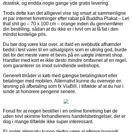
drastisk, og endda nogle gange yde gratis levering.
Trods dette kan det alligevel vise sig smart at sammenligne
et par internet forretninger efter rabat på Buddha Plakat – Let
that shit go – 70 x 100 cm – orange inden du gennemfører
din bestilling, sådan at du ikke er i tvivl om at få fat i den
mindst kostelige pris.
Du bør dog være klar over, at ifald en webbutik afhænder
bedst i test varer til en udsalgspris som er utrolig god, burde
det for det meste være et bevis på en uægte internet shop.
Handler med kort er ikke desto mindre omfavnet af en regel,
som garanterer os imod svindlende webshops.
Generelt tilråder vi køb med gængse betalingskort eller
betalinger med mobilen. Alternativt kunne du overveje en
løsning på afbetaling som fx ViaBill, i tilfælde af at du har i
sinde at honorere pengene senere.
Forud for at nogen bestiller i en online forretning bør de
uden tvivl skimme forhandlerens handelsbetingelser, det er
dog i mange tilfælde ikke super interessant.
Et andet alternativ kunne derfor være at efterse hvorvidt