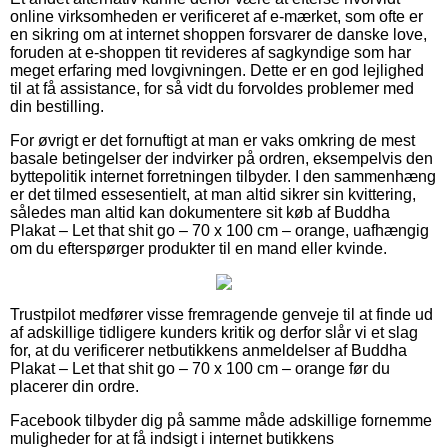
online virksomheden er verificeret af e-mærket, som ofte er
en sikring om at internet shoppen forsvarer de danske love,
foruden at e-shoppen tit revideres af sagkyndige som har
meget erfaring med lovgivningen. Dette er en god lejlighed
til at få assistance, for så vidt du forvoldes problemer med
din bestilling.
For øvrigt er det fornuftigt at man er vaks omkring de mest
basale betingelser der indvirker på ordren, eksempelvis den
byttepolitik internet forretningen tilbyder. I den sammenhæng
er det tilmed essesentielt, at man altid sikrer sin kvittering,
således man altid kan dokumentere sit køb af Buddha
Plakat – Let that shit go – 70 x 100 cm – orange, uafhængig
om du efterspørger produkter til en mand eller kvinde.
Trustpilot medfører visse fremragende genveje til at finde ud
af adskillige tidligere kunders kritik og derfor slår vi et slag
for, at du verificerer netbutikkens anmeldelser af Buddha
Plakat – Let that shit go – 70 x 100 cm – orange før du
placerer din ordre.
Facebook tilbyder dig på samme måde adskillige fornemme
muligheder for at få indsigt i internet butikkens