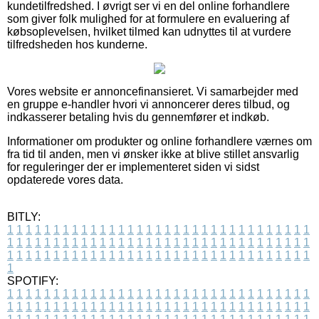
kundetilfredshed. I øvrigt ser vi en del online forhandlere
som giver folk mulighed for at formulere en evaluering af
købsoplevelsen, hvilket tilmed kan udnyttes til at vurdere
tilfredsheden hos kunderne.
Vores website er annoncefinansieret. Vi samarbejder med
en gruppe e-handler hvori vi annoncerer deres tilbud, og
indkasserer betaling hvis du gennemfører et indkøb.
Informationer om produkter og online forhandlere værnes om
fra tid til anden, men vi ønsker ikke at blive stillet ansvarlig
for reguleringer der er implementeret siden vi sidst
opdaterede vores data.
BITLY:
1
1
1
1
1
1
1
1
1
1
1
1
1
1
1
1
1
1
1
1
1
1
1
1
1
1
1
1
1
1
1
1
1
1
1
1
1
1
1
1
1
1
1
1
1
1
1
1
1
1
1
1
1
1
1
1
1
1
1
1
1
1
1
1
1
1
1
1
1
1
1
1
1
1
1
1
1
1
1
1
1
1
1
1
1
1
1
1
1
1
1
1
1
1
1
1
1
1
1
1
SPOTIFY:
1
1
1
1
1
1
1
1
1
1
1
1
1
1
1
1
1
1
1
1
1
1
1
1
1
1
1
1
1
1
1
1
1
1
1
1
1
1
1
1
1
1
1
1
1
1
1
1
1
1
1
1
1
1
1
1
1
1
1
1
1
1
1
1
1
1