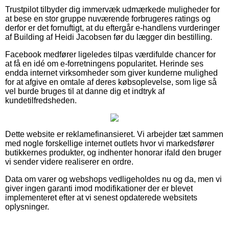
Trustpilot tilbyder dig immervæk udmærkede muligheder for
at bese en stor gruppe nuværende forbrugeres ratings og
derfor er det fornuftigt, at du eftergår e-handlens vurderinger
af Building af Heidi Jacobsen før du lægger din bestilling.
Facebook medfører ligeledes tilpas værdifulde chancer for
at få en idé om e-forretningens popularitet. Herinde ses
endda internet virksomheder som giver kunderne mulighed
for at afgive en omtale af deres købsoplevelse, som lige så
vel burde bruges til at danne dig et indtryk af
kundetilfredsheden.
Dette website er reklamefinansieret. Vi arbejder tæt sammen
med nogle forskellige internet outlets hvor vi markedsfører
butikkernes produkter, og indhenter honorar ifald den bruger
vi sender videre realiserer en ordre.
Data om varer og webshops vedligeholdes nu og da, men vi
giver ingen garanti imod modifikationer der er blevet
implementeret efter at vi senest opdaterede websitets
oplysninger.