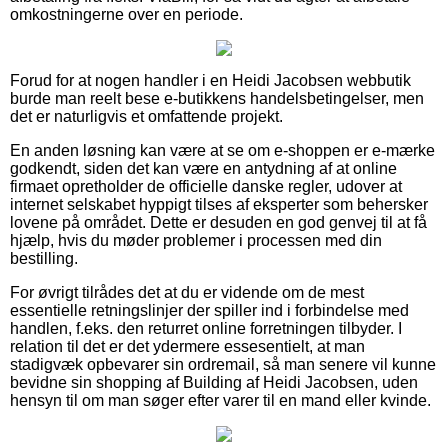
omkostningerne over en periode.
Forud for at nogen handler i en Heidi Jacobsen webbutik
burde man reelt bese e-butikkens handelsbetingelser, men
det er naturligvis et omfattende projekt.
En anden løsning kan være at se om e-shoppen er e-mærke
godkendt, siden det kan være en antydning af at online
firmaet opretholder de officielle danske regler, udover at
internet selskabet hyppigt tilses af eksperter som behersker
lovene på området. Dette er desuden en god genvej til at få
hjælp, hvis du møder problemer i processen med din
bestilling.
For øvrigt tilrådes det at du er vidende om de mest
essentielle retningslinjer der spiller ind i forbindelse med
handlen, f.eks. den returret online forretningen tilbyder. I
relation til det er det ydermere essesentielt, at man
stadigvæk opbevarer sin ordremail, så man senere vil kunne
bevidne sin shopping af Building af Heidi Jacobsen, uden
hensyn til om man søger efter varer til en mand eller kvinde.