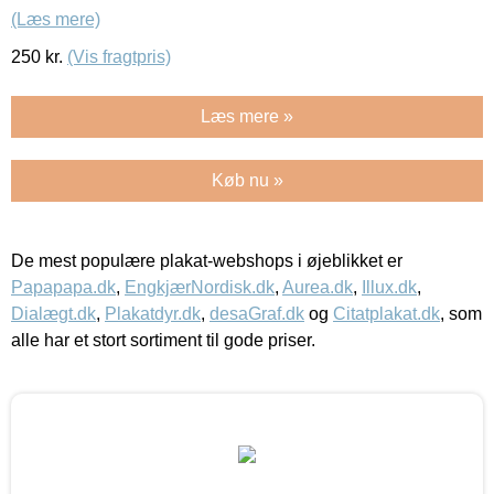
(Læs mere)
250
kr.
(Vis fragtpris)
Læs mere »
Køb nu »
De mest populære plakat-webshops i øjeblikket er
Papapapa.dk
,
EngkjærNordisk.dk
,
Aurea.dk
,
Illux.dk
,
Dialægt.dk
,
Plakatdyr.dk
,
desaGraf.dk
og
Citatplakat.dk
, som
alle har et stort sortiment til gode priser.