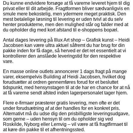
Du kunne endvidere forsøge at få varerne leveret hjem til dig
privat eller til dit arbejde. Fragtformen bliver sædvanligvis en
smule mere bekostelig, men ydermere meget praktisk. Den
mest betalelige løsning til levering er uden tvivl at du selv
henter produkterne, men den mulighed står og falder med at
du opholder dig med kort afstand til e-shoppens bopæl.
Antal dages levering på Illux Art shop – Grafisk kunst – Heidi
Jacobsen kan være ultra aktuel såfremt du har brug for din
pakke inden for få dage, så herved er det ret essentielt at vi
kontrollerer den anslåede leveringstid for den respektive
vare.
En masse online outlets annoncerer 1 dags fragt på mange
varer, eksempelvis Building af Heidi Jacobsen, hvilket dog
forudsætter at ordren gennemføres forud for et besluttet
tidspunkt, med hensynstagen til at de har en chance for at nå
at få varerne sendt afsted inden lagerpersonalet tager hjem.
Flere e-firmaer præsterer gratis levering, men ofte er det
under forudsætning af at der handles for en konkret pris.
Alternativt må du udse dig den prisbilligste leveringsudgave,
som gerne – uden hensyn til om du opholder sig ved
Roskilde, Nyborg eller Lemvig – vil være at få fragtfirmaet til
at køre din pakke til et afhentningssted.