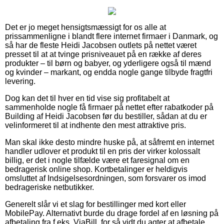
Det er jo meget hensigtsmæssigt for os alle at
prissammenligne i blandt flere internet firmaer i Danmark, og
så har de fleste Heidi Jacobsen outlets på nettet været
presset til at at tvinge prisniveauet på en række af deres
produkter – til børn og babyer, og yderligere også til mænd
og kvinder – markant, og endda nogle gange tilbyde fragtfri
levering.
Dog kan det til hver en tid vise sig profitabelt at
sammenholde nogle få firmaer på nettet efter rabatkoder på
Building af Heidi Jacobsen før du bestiller, sådan at du er
velinformeret til at indhente den mest attraktive pris.
Man skal ikke desto mindre huske på, at såfremt en internet
handler udlover et produkt til en pris der virker kolossalt
billig, er det i nogle tilfælde være et faresignal om en
bedragerisk online shop. Kortbetalinger er heldigvis
omsluttet af Indsigelsesordningen, som forsvarer os imod
bedrageriske netbutikker.
Generelt slår vi et slag for bestillinger med kort eller
MobilePay. Alternativt burde du drage fordel af en løsning på
afbetaling fra f.eks. ViaBill, for så vidt du agter at afbetale