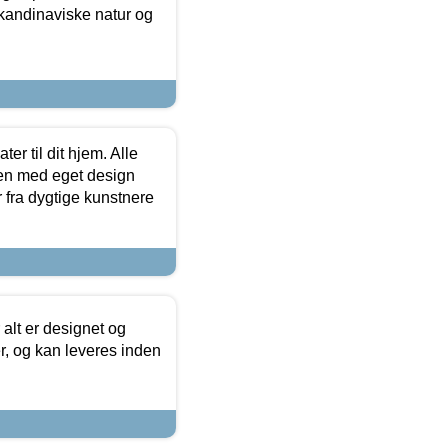
skandinaviske natur og
er til dit hjem. Alle
ten med eget design
r fra dygtige kunstnere
 alt er designet og
r, og kan leveres inden