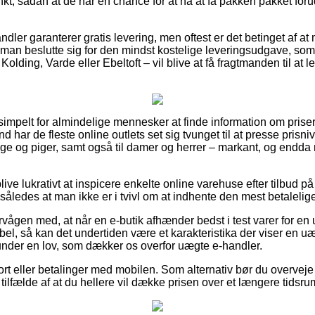
unkt, sådan at de har en chance for at nå at få pakken pakket for
ndler garanterer gratis levering, men oftest er det betinget af at
 man beslutte sig for den mindst kostelige leveringsudgave, som 
lding, Varde eller Ebeltoft – vil blive at få fragtmanden til at le
impelt for almindelige mennesker at finde information om priser
 har de fleste online outlets set sig tvunget til at presse prisn
enge og piger, samt også til damer og herrer – markant, og endda
e lukrativt at inspicere enkelte online varehuse efter tilbud på
 således at man ikke er i tvivl om at indhente den mest betalelige
vågen med, at når en e-butik afhænder bedst i test varer for en
bel, så kan det undertiden være et karakteristika der viser en u
 under en lov, som dækker os overfor uægte e-handler.
ort eller betalinger med mobilen. Som alternativ bør du overvej
 tilfælde af at du hellere vil dække prisen over et længere tidsru