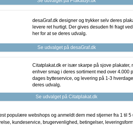
Se udvalget på Plakatdyr.dk
desaGraf.dk designer og trykker selv deres plaka
levere ret hurtigt. Der gives desuden fri fragt ve
her for at se deres udvalg.
Se udvalget på desaGraf.dk
Citatplakat.dk er især skarpe på sjove plakater, m
enhver smag i deres sortiment med over 4.000 p
dages bytteservice, og levering på 1-3 hverdage. 
deres udvalg.
Se udvalget på Citatplakat.dk
t populære webshops og anmeldt dem med stjerner fra 1 til 5 ud
rrelse, kundeservice, brugervenlighed, betingelser, leveringsfor