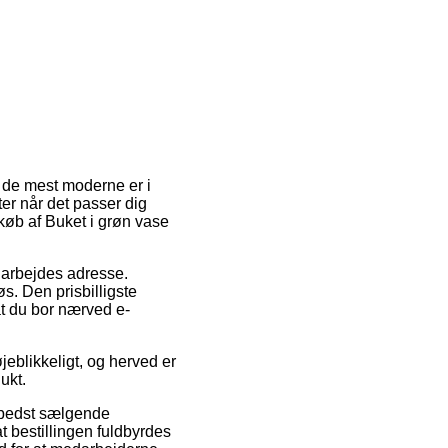
af de mest moderne er i
kter når det passer dig
 køb af Buket i grøn vase
t arbejdes adresse.
s. Den prisbilligste
at du bor nærved e-
eblikkeligt, og herved er
ukt.
 bedst sælgende
t bestillingen fuldbyrdes