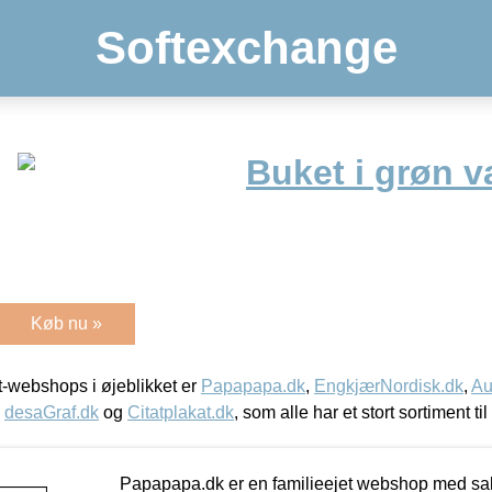
Softexchange
Buket i grøn v
Køb nu »
-webshops i øjeblikket er
Papapapa.dk
,
EngkjærNordisk.dk
,
Au
,
desaGraf.dk
og
Citatplakat.dk
, som alle har et stort sortiment ti
Papapapa.dk er en familieejet webshop med salg