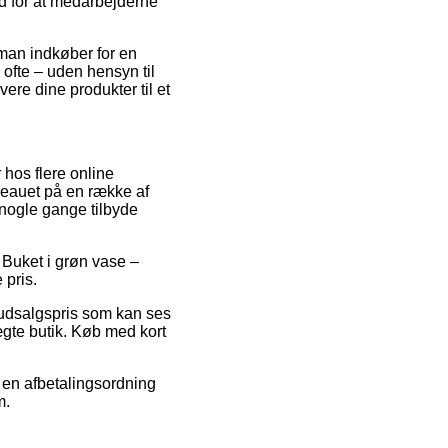
ud for at medarbejderne
 man indkøber for en
ofte – uden hensyn til
vere dine produkter til et
 hos flere online
iveauet på en række af
 nogle gange tilbyde
 Buket i grøn vase –
 pris.
 udsalgspris som kan ses
ægte butik. Køb med kort
e en afbetalingsordning
m.