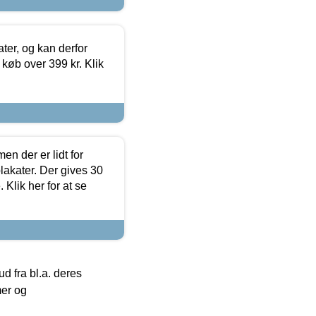
ter, og kan derfor
d køb over 399 kr. Klik
en der er lidt for
lakater. Der gives 30
Klik her for at se
 fra bl.a. deres
mer og