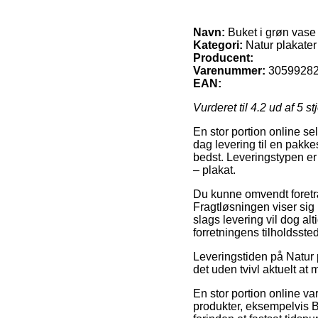
Navn:
Buket i grøn vase 
Kategori:
Natur plakater
Producent:
Varenummer:
3059928
EAN:
Vurderet til
4.2
ud af 5 st
En stor portion online se
dag levering til en pakkes
bedst. Leveringstypen er 
– plakat.
Du kunne omvendt foretræk
Fragtløsningen viser sig
slags levering vil dog al
forretningens tilholdssted
Leveringstiden på Natur 
det uden tvivl aktuelt at
En stor portion online 
produkter, eksempelvis B