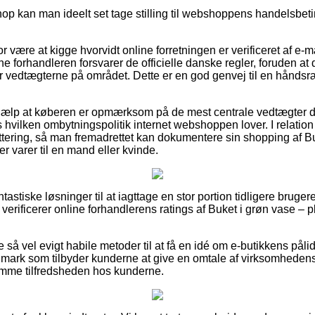
hop kan man ideelt set tage stilling til webshoppens handelsbeti
or være at kigge hvorvidt online forretningen er verificeret af e
ine forhandleren forsvarer de officielle danske regler, foruden at
år vedtægterne på området. Dette er en god genvej til en håndsræ
hjælp at køberen er opmærksom på de mest centrale vedtægter de
hvilken ombytningspolitik internet webshoppen lover. I relation til 
vittering, så man fremadrettet kan dokumentere sin shopping af Bu
 varer til en mand eller kvinde.
ntastiske løsninger til at iagttage en stor portion tidligere bruger
du verificerer online forhandlerens ratings af Buket i grøn vase – 
 så vel evigt habile metoder til at få en idé om e-butikkens pål
mark som tilbyder kunderne at give en omtale af virksomhedens 
emme tilfredsheden hos kunderne.