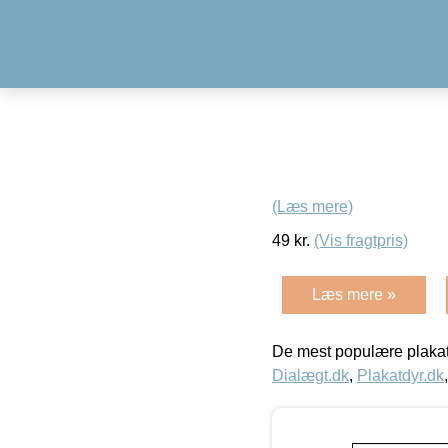
(Læs mere)
49
kr.
(Vis fragtpris)
Læs mere »
De mest populære plakat
Dialægt.dk
,
Plakatdyr.dk