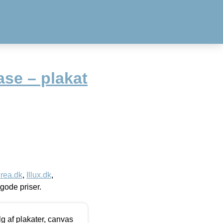
ase – plakat
rea.dk
,
Illux.dk
,
l gode priser.
 af plakater, canvas