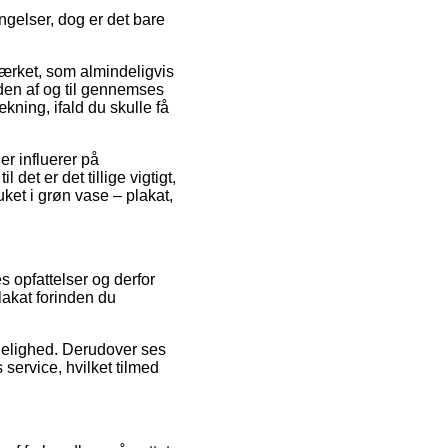
ngelser, dog er det bare
-mærket, som almindeligvis
 den af og til gennemses
kning, ifald du skulle få
r influerer på
det er det tillige vigtigt,
ket i grøn vase – plakat,
es opfattelser og derfor
plakat forinden du
idelighed. Derudover ses
service, hvilket tilmed