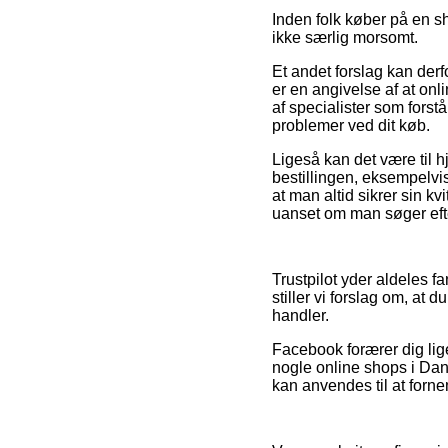
Inden folk køber på en s
ikke særlig morsomt.
Et andet forslag kan derf
er en angivelse af at onl
af specialister som forst
problemer ved dit køb.
Ligeså kan det være til 
bestillingen, eksempelvis 
at man altid sikrer sin k
uanset om man søger efter
Trustpilot yder aldeles fa
stiller vi forslag om, at 
handler.
Facebook forærer dig lige
nogle online shops i Dan
kan anvendes til at forn