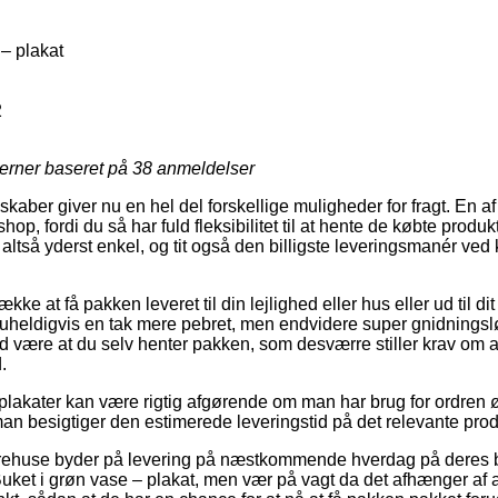
– plakat
2
jerner baseret på
38
anmeldelser
lskaber giver nu en hel del forskellige muligheder for fragt. En 
hop, fordi du så har fuld fleksibilitet til at hente de købte produ
altså yderst enkel, og tit også den billigste leveringsmanér ved
ke at få pakken leveret til din lejlighed eller hus eller ud til di
 uheldigvis en tak mere pebret, men endvidere super gnidningslø
tid være at du selv henter pakken, som desværre stiller krav om 
.
plakater kan være rigtig afgørende om man har brug for ordren øj
 man besigtiger den estimerede leveringstid på det relevante prod
varehuse byder på levering på næstkommende hverdag på deres
uket i grøn vase – plakat, men vær på vagt da det afhænger af a