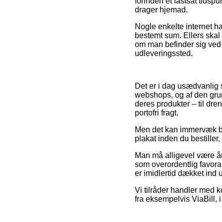
forinden et fastsat tidsp
drager hjemad.
Nogle enkelte internet ha
bestemt sum. Ellers skal
om man befinder sig ved Ko
udleveringssted.
Det er i dag usædvanlig s
webshops, og af den grund
deres produkter – til dr
portofri fragt.
Men det kan immervæk bliv
plakat inden du bestiller,
Man må alligevel være år
som overordentlig favora
er imidlertid dækket ind
Vi tilråder handler med k
fra eksempelvis ViaBill, i