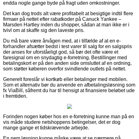
endda nogle gange byde på fragt uden omkostninger.
Det kan dog trods alt være profitabelt at besigtige indtil flere
firmaer på nettet efter rabatkoder på Canuck Yankee –
Marsden Hartley inden du shopper, sådan at man ikke er i
tvivl om at skaffe sig den laveste pris.
Du må bare være årvågen med, at i tilfælde af at en e-
forhandler afsætter bedst i test varer til salg for en salgspris
der anses for uforståeligt god, så bør det ofte være et
faresignal om en snydagtig e-forretning. Bestillinger med
betalingskort er på den anden side omsluttet af en ordning,
som støtter køberen overfor svindlende outlets på nettet.
Generelt foreslår vi kortkøb eller betalinger med mobilen.
Som et alternativ bør du anvende en afbetalingsløsning som
fx ViaBill, såfremt du har til hensigt at finansiere beløbet ude
i fremtiden.
Forinden nogen køber hos en e-forretning kunne man på en
vis måde studere netshoppens betingelser, det er dog
mange gange et tidskrævende arbejde.
En nem løsning kunne måske være at se nærmere på