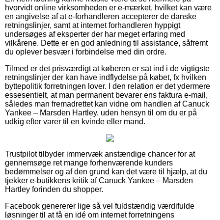
hvorvidt online virksomheden er e-mærket, hvilket kan være
en angivelse af at e-forhandleren accepterer de danske
retningslinjer, samt at internet forhandleren hyppigt
undersøges af eksperter der har meget erfaring med
vilkårene. Dette er en god anledning til assistance, såfremt
du oplever besvær i forbindelse med din ordre.
Tilmed er det prisværdigt at køberen er sat ind i de vigtigste
retningslinjer der kan have indflydelse på købet, fx hvilken
byttepolitik forretningen lover. I den relation er det ydermere
essesentielt, at man permanent bevarer ens faktura e-mail,
således man fremadrettet kan vidne om handlen af Canuck
Yankee – Marsden Hartley, uden hensyn til om du er på
udkig efter varer til en kvinde eller mand.
Trustpilot tilbyder immervæk anstændige chancer for at
gennemsøge ret mange forhenværende kunders
bedømmelser og af den grund kan det være til hjælp, at du
tjekker e-butikkens kritik af Canuck Yankee – Marsden
Hartley forinden du shopper.
Facebook genererer lige så vel fuldstændig værdifulde
løsninger til at få en idé om internet forretningens