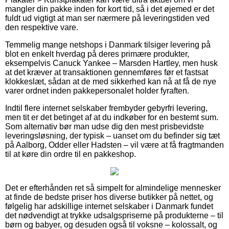
mangler din pakke inden for kort tid, så i det øjemed er det
fuldt ud vigtigt at man ser nærmere på leveringstiden ved
den respektive vare.
Temmelig mange netshops i Danmark tilsiger levering på
blot en enkelt hverdag på deres primære produkter,
eksempelvis Canuck Yankee – Marsden Hartley, men husk
at det kræver at transaktionen gennemføres før et fastsat
klokkeslæt, sådan at de med sikkerhed kan nå at få de nye
varer ordnet inden pakkepersonalet holder fyraften.
Indtil flere internet selskaber frembyder gebyrfri levering,
men tit er det betinget af at du indkøber for en bestemt sum.
Som alternativ bør man udse dig den mest prisbevidste
leveringsløsning, der typisk – uanset om du befinder sig tæt
på Aalborg, Odder eller Hadsten – vil være at få fragtmanden
til at køre din ordre til en pakkeshop.
Det er efterhånden ret så simpelt for almindelige mennesker
at finde de bedste priser hos diverse butikker på nettet, og
følgelig har adskillige internet selskaber i Danmark fundet
det nødvendigt at trykke udsalgspriserne på produkterne – til
børn og babyer, og desuden også til voksne – kolossalt, og