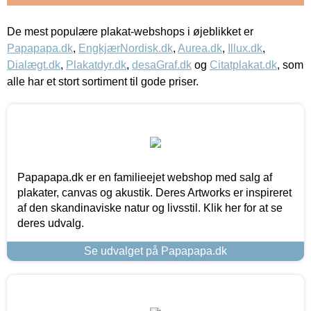
De mest populære plakat-webshops i øjeblikket er
Papapapa.dk
,
EngkjærNordisk.dk
,
Aurea.dk
,
Illux.dk
,
Dialægt.dk
,
Plakatdyr.dk
,
desaGraf.dk
og
Citatplakat.dk
, som
alle har et stort sortiment til gode priser.
Papapapa.dk er en familieejet webshop med salg af
plakater, canvas og akustik. Deres Artworks er inspireret
af den skandinaviske natur og livsstil. Klik her for at se
deres udvalg.
Se udvalget på Papapapa.dk