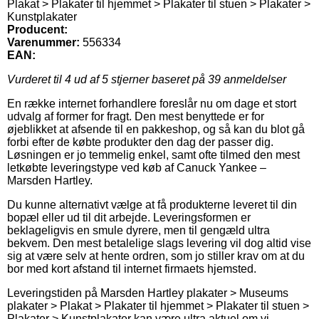
Plakat > Plakater til hjemmet > Plakater til stuen > Plakater >
Kunstplakater
Producent:
Varenummer:
556334
EAN:
Vurderet til
4
ud af 5 stjerner baseret på
39
anmeldelser
En række internet forhandlere foreslår nu om dage et stort
udvalg af former for fragt. Den mest benyttede er for
øjeblikket at afsende til en pakkeshop, og så kan du blot gå
forbi efter de købte produkter den dag der passer dig.
Løsningen er jo temmelig enkel, samt ofte tilmed den mest
letkøbte leveringstype ved køb af Canuck Yankee –
Marsden Hartley.
Du kunne alternativt vælge at få produkterne leveret til din
bopæl eller ud til dit arbejde. Leveringsformen er
beklageligvis en smule dyrere, men til gengæld ultra
bekvem. Den mest betalelige slags levering vil dog altid vise
sig at være selv at hente ordren, som jo stiller krav om at du
bor med kort afstand til internet firmaets hjemsted.
Leveringstiden på Marsden Hartley plakater > Museums
plakater > Plakat > Plakater til hjemmet > Plakater til stuen >
Plakater > Kunstplakater kan være ultra aktuel om vi