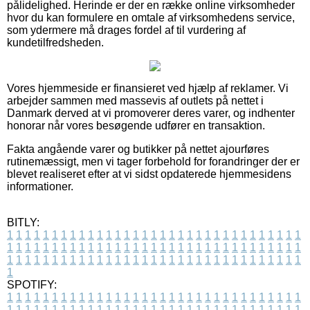
pålidelighed. Herinde er der en række online virksomheder
hvor du kan formulere en omtale af virksomhedens service,
som ydermere må drages fordel af til vurdering af
kundetilfredsheden.
Vores hjemmeside er finansieret ved hjælp af reklamer. Vi
arbejder sammen med massevis af outlets på nettet i
Danmark derved at vi promoverer deres varer, og indhenter
honorar når vores besøgende udfører en transaktion.
Fakta angående varer og butikker på nettet ajourføres
rutinemæssigt, men vi tager forbehold for forandringer der er
blevet realiseret efter at vi sidst opdaterede hjemmesidens
informationer.
BITLY:
1
1
1
1
1
1
1
1
1
1
1
1
1
1
1
1
1
1
1
1
1
1
1
1
1
1
1
1
1
1
1
1
1
1
1
1
1
1
1
1
1
1
1
1
1
1
1
1
1
1
1
1
1
1
1
1
1
1
1
1
1
1
1
1
1
1
1
1
1
1
1
1
1
1
1
1
1
1
1
1
1
1
1
1
1
1
1
1
1
1
1
1
1
1
1
1
1
1
1
1
SPOTIFY:
1
1
1
1
1
1
1
1
1
1
1
1
1
1
1
1
1
1
1
1
1
1
1
1
1
1
1
1
1
1
1
1
1
1
1
1
1
1
1
1
1
1
1
1
1
1
1
1
1
1
1
1
1
1
1
1
1
1
1
1
1
1
1
1
1
1