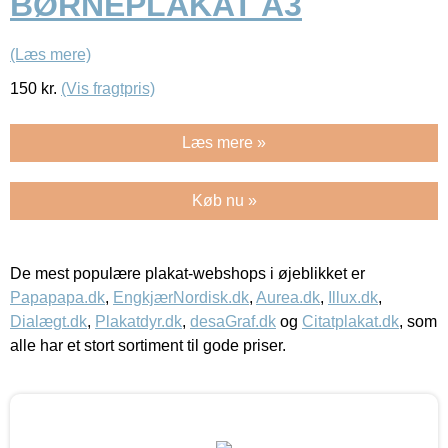
BØRNEPLAKAT A3
(Læs mere)
150
kr.
(Vis fragtpris)
Læs mere »
Køb nu »
De mest populære plakat-webshops i øjeblikket er
Papapapa.dk
,
EngkjærNordisk.dk
,
Aurea.dk
,
Illux.dk
,
Dialægt.dk
,
Plakatdyr.dk
,
desaGraf.dk
og
Citatplakat.dk
, som
alle har et stort sortiment til gode priser.