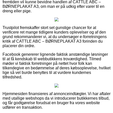
fremtiden vil kunne bevidne handlen af CATTLE ABC –
BØRNEPLAKAT A3, om man er på udkig efter varer til en
dreng eller pige.
Trustpilot fremskaffer stort set gunstige chancer for at
verificere ret mange tidligere kunders oplevelser og af den
grund rekommanderer vi, at du undersøger e-forretningens
kritik af CATTLE ABC – BØRNEPLAKAT A3 forinden du
placerer din ordre.
Facebook genererer lignende faktisk anstændige løsninger
til at få kendskab til webbutikkens troværdighed. Tilmed
møder vi faktisk forretninger på nettet hvor folk kan
tilkendegive en bedømmelse af deres købsoplevelse, hvilket
lige så vel burde benyttes til at vurdere kundernes
tilfredshed.
Hjemmesiden finansieres af annonceindtægter. Vi har aftaler
med utallige webshops da vi introducerer butikkernes tilbud,
og får godtgørelse forudsat en bruger fra vores website
udfører en transaktion.