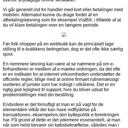
Vi går generelt ind for handler med kort eller betalinger med
mobilen. Alternativt kunne du drage fordel af en
afbetalingsløsning som for eksempel ViaBill, i tilfælde af at
du vil klare betalingen over en længere periode.
Før folk shopper på en webbutik kan de principielt tage
stilling til e-butikkens betingelser, dog er det ofte ikke særlig
sjovt.
En nemmere løsning kan være at se nærmere på om e-
forhandleren er medlem af e-mærke ordningen, da det ofte
er en indikator for at internet virksomheden understøtter de
officielle regler, tillige med at online firmaet rutinemæssigt
vurderes af jurister som har indsigt i vilkårene. Det er en
rigtig god lejlighed til support, hvis du bliver udsat for
problemstillinger med din bestilling.
Endvidere er det fornuftigt at man er på vagt for de
elementære vilkår der kan have indflydelse på
transaktionen, eksempelvis den byttepolitik e-forretningen
har. På grund af dette er det ydermere essesentielt, at man
når som helst bevarer sin købsbekræftelse, således man i