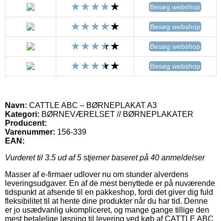
Besøg webshop
Besøg webshop
Besøg webshop
Besøg webshop
Navn:
CATTLE ABC – BØRNEPLAKAT A3
Kategori:
BØRNEVÆRELSET // BØRNEPLAKATER
Producent:
Varenummer:
156-339
EAN:
Vurderet til
3.5
ud af 5 stjerner baseret på
40
anmeldelser
Masser af e-firmaer udlover nu om stunder alverdens
leveringsudgaver. En af de mest benyttede er på nuværende
tidspunkt at afsende til en pakkeshop, fordi det giver dig fuld
fleksibilitet til at hente dine produkter når du har tid. Denne
er jo usædvanlig ukompliceret, og mange gange tillige den
mest betalelige løsning til levering ved køb af CATTLE ABC