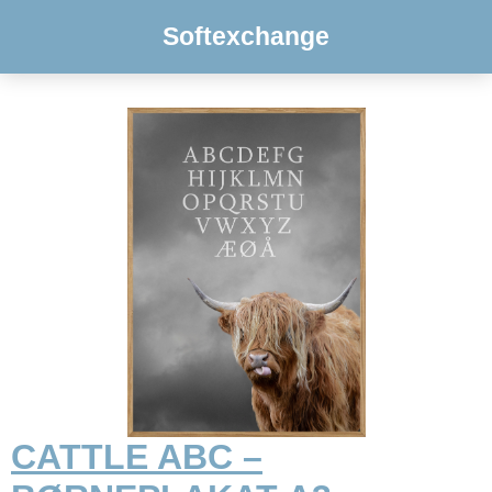
Softexchange
CATTLE ABC –