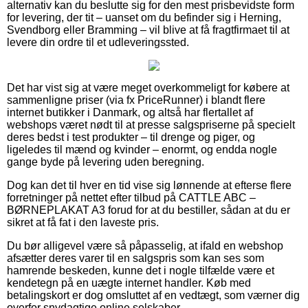
alternativ kan du beslutte sig for den mest prisbevidste form
for levering, der tit – uanset om du befinder sig i Herning,
Svendborg eller Bramming – vil blive at få fragtfirmaet til at
levere din ordre til et udleveringssted.
Det har vist sig at være meget overkommeligt for købere at
sammenligne priser (via fx PriceRunner) i blandt flere
internet butikker i Danmark, og altså har flertallet af
webshops været nødt til at presse salgspriserne på specielt
deres bedst i test produkter – til drenge og piger, og
ligeledes til mænd og kvinder – enormt, og endda nogle
gange byde på levering uden beregning.
Dog kan det til hver en tid vise sig lønnende at efterse flere
forretninger på nettet efter tilbud på CATTLE ABC –
BØRNEPLAKAT A3 forud for at du bestiller, sådan at du er
sikret at få fat i den laveste pris.
Du bør alligevel være så påpasselig, at ifald en webshop
afsætter deres varer til en salgspris som kan ses som
hamrende beskeden, kunne det i nogle tilfælde være et
kendetegn på en uægte internet handler. Køb med
betalingskort er dog omsluttet af en vedtægt, som værner dig
overfor snydagtige online selskaber.