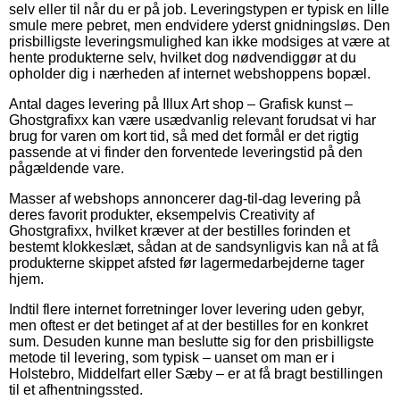
selv eller til når du er på job. Leveringstypen er typisk en lille
smule mere pebret, men endvidere yderst gnidningsløs. Den
prisbilligste leveringsmulighed kan ikke modsiges at være at
hente produkterne selv, hvilket dog nødvendiggør at du
opholder dig i nærheden af internet webshoppens bopæl.
Antal dages levering på Illux Art shop – Grafisk kunst –
Ghostgrafixx kan være usædvanlig relevant forudsat vi har
brug for varen om kort tid, så med det formål er det rigtig
passende at vi finder den forventede leveringstid på den
pågældende vare.
Masser af webshops annoncerer dag-til-dag levering på
deres favorit produkter, eksempelvis Creativity af
Ghostgrafixx, hvilket kræver at der bestilles forinden et
bestemt klokkeslæt, sådan at de sandsynligvis kan nå at få
produkterne skippet afsted før lagermedarbejderne tager
hjem.
Indtil flere internet forretninger lover levering uden gebyr,
men oftest er det betinget af at der bestilles for en konkret
sum. Desuden kunne man beslutte sig for den prisbilligste
metode til levering, som typisk – uanset om man er i
Holstebro, Middelfart eller Sæby – er at få bragt bestillingen
til et afhentningssted.