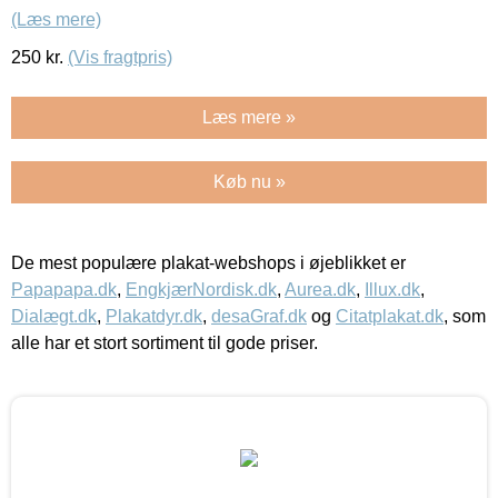
(Læs mere)
250
kr.
(Vis fragtpris)
Læs mere »
Køb nu »
De mest populære plakat-webshops i øjeblikket er
Papapapa.dk
,
EngkjærNordisk.dk
,
Aurea.dk
,
Illux.dk
,
Dialægt.dk
,
Plakatdyr.dk
,
desaGraf.dk
og
Citatplakat.dk
, som
alle har et stort sortiment til gode priser.