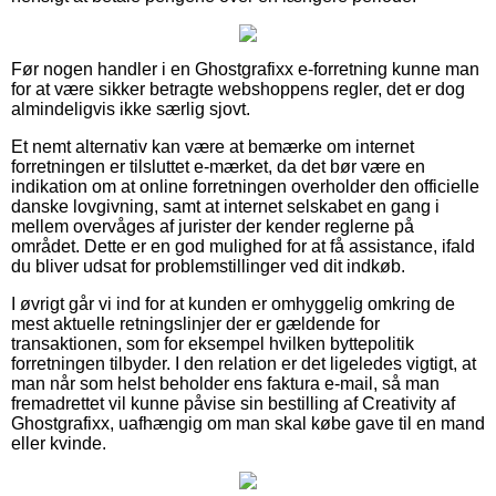
Før nogen handler i en Ghostgrafixx e-forretning kunne man
for at være sikker betragte webshoppens regler, det er dog
almindeligvis ikke særlig sjovt.
Et nemt alternativ kan være at bemærke om internet
forretningen er tilsluttet e-mærket, da det bør være en
indikation om at online forretningen overholder den officielle
danske lovgivning, samt at internet selskabet en gang i
mellem overvåges af jurister der kender reglerne på
området. Dette er en god mulighed for at få assistance, ifald
du bliver udsat for problemstillinger ved dit indkøb.
I øvrigt går vi ind for at kunden er omhyggelig omkring de
mest aktuelle retningslinjer der er gældende for
transaktionen, som for eksempel hvilken byttepolitik
forretningen tilbyder. I den relation er det ligeledes vigtigt, at
man når som helst beholder ens faktura e-mail, så man
fremadrettet vil kunne påvise sin bestilling af Creativity af
Ghostgrafixx, uafhængig om man skal købe gave til en mand
eller kvinde.