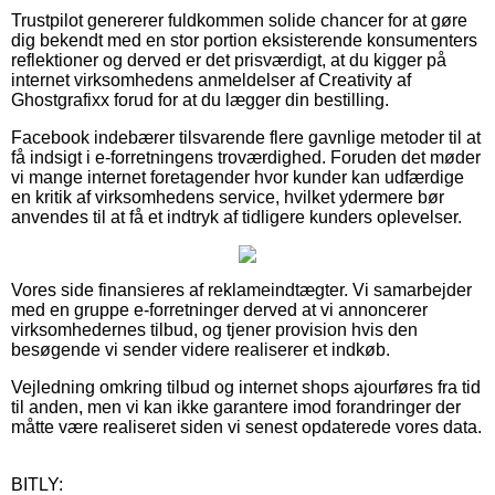
Trustpilot genererer fuldkommen solide chancer for at gøre
dig bekendt med en stor portion eksisterende konsumenters
reflektioner og derved er det prisværdigt, at du kigger på
internet virksomhedens anmeldelser af Creativity af
Ghostgrafixx forud for at du lægger din bestilling.
Facebook indebærer tilsvarende flere gavnlige metoder til at
få indsigt i e-forretningens troværdighed. Foruden det møder
vi mange internet foretagender hvor kunder kan udfærdige
en kritik af virksomhedens service, hvilket ydermere bør
anvendes til at få et indtryk af tidligere kunders oplevelser.
Vores side finansieres af reklameindtægter. Vi samarbejder
med en gruppe e-forretninger derved at vi annoncerer
virksomhedernes tilbud, og tjener provision hvis den
besøgende vi sender videre realiserer et indkøb.
Vejledning omkring tilbud og internet shops ajourføres fra tid
til anden, men vi kan ikke garantere imod forandringer der
måtte være realiseret siden vi senest opdaterede vores data.
BITLY: