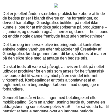
Det er jo efterhånden særdeles praktisk for købere at finde
de bedste priser i blandt diverse online forretninger, og
derved har utallige Ghostgrafixx butikker på nettet ikke
kunne slippe for at mindske salgspriserne på produkterne –
til juniorer, og desuden også til herrer og damer – helt i bund,
og endda nogle gange frembyde fragt uden omkostninger.
Det kan dog immervæk blive indbringende at kontrollere
enkelte online varehuse efter rabatkoder på Creativity af
Ghostgrafixx før du gennemfører dit køb, således at man er
på den sikre side med at antage den bedste pris.
Du skal trods alt være så påvagt, at hvis en butik på nettet
udbyder produkter for en pris som anses for helt fantastisk
lav, burde det tit være et symbol på en svindel internet
virksomhed. Kortbetalinger er trods alt omfavnet af et
reglement, som begunstiger køberen imod uoprigtige e-
forhandlere.
Generelt foreslår vi bestillinger med betalingskort eller
mobilbetaling. Som en anden løsning burde du benytte en
afdragsløsning som eksempelvis ViaBill, for så vidt du har til
hensigt at betale pengene over en længere periode.