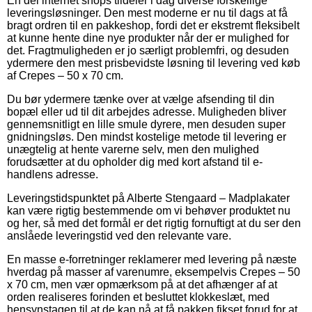
En del internet shops tildeler i dag diverse forskellige
leveringsløsninger. Den mest moderne er nu til dags at få
bragt ordren til en pakkeshop, fordi det er ekstremt fleksibelt
at kunne hente dine nye produkter når der er mulighed for
det. Fragtmuligheden er jo særligt problemfri, og desuden
ydermere den mest prisbevidste løsning til levering ved køb
af Crepes – 50 x 70 cm.
Du bør ydermere tænke over at vælge afsending til din
bopæl eller ud til dit arbejdes adresse. Muligheden bliver
gennemsnitligt en lille smule dyrere, men desuden super
gnidningsløs. Den mindst kostelige metode til levering er
unægtelig at hente varerne selv, men den mulighed
forudsætter at du opholder dig med kort afstand til e-
handlens adresse.
Leveringstidspunktet på Alberte Stengaard – Madplakater
kan være rigtig bestemmende om vi behøver produktet nu
og her, så med det formål er det rigtig fornuftigt at du ser den
anslåede leveringstid ved den relevante vare.
En masse e-forretninger reklamerer med levering på næste
hverdag på masser af varenumre, eksempelvis Crepes – 50
x 70 cm, men vær opmærksom på at det afhænger af at
orden realiseres forinden et besluttet klokkeslæt, med
hensynstagen til at de kan nå at få pakken fikset forud for at