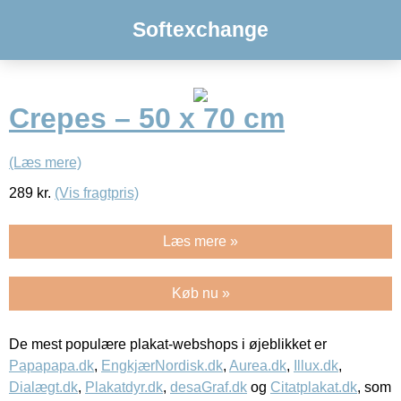
Softexchange
Crepes – 50 x 70 cm
(Læs mere)
289
kr.
(Vis fragtpris)
Læs mere »
Køb nu »
De mest populære plakat-webshops i øjeblikket er
Papapapa.dk
,
EngkjærNordisk.dk
,
Aurea.dk
,
Illux.dk
,
Dialægt.dk
,
Plakatdyr.dk
,
desaGraf.dk
og
Citatplakat.dk
, som