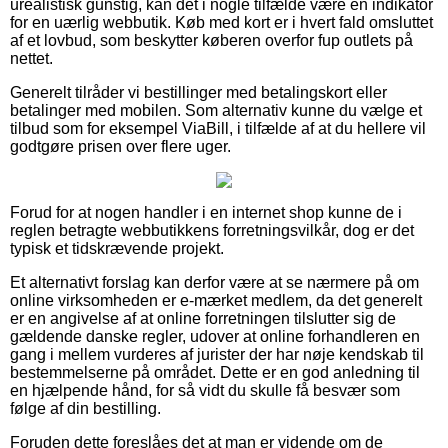
urealistisk gunstig, kan det i nogle tilfælde være en indikator
for en uærlig webbutik. Køb med kort er i hvert fald omsluttet
af et lovbud, som beskytter køberen overfor fup outlets på
nettet.
Generelt tilråder vi bestillinger med betalingskort eller
betalinger med mobilen. Som alternativ kunne du vælge et
tilbud som for eksempel ViaBill, i tilfælde af at du hellere vil
godtgøre prisen over flere uger.
Forud for at nogen handler i en internet shop kunne de i
reglen betragte webbutikkens forretningsvilkår, dog er det
typisk et tidskrævende projekt.
Et alternativt forslag kan derfor være at se nærmere på om
online virksomheden er e-mærket medlem, da det generelt
er en angivelse af at online forretningen tilslutter sig de
gældende danske regler, udover at online forhandleren en
gang i mellem vurderes af jurister der har nøje kendskab til
bestemmelserne på området. Dette er en god anledning til
en hjælpende hånd, for så vidt du skulle få besvær som
følge af din bestilling.
Foruden dette foreslåes det at man er vidende om de