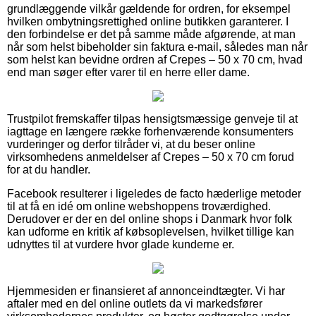
grundlæggende vilkår gældende for ordren, for eksempel
hvilken ombytningsrettighed online butikken garanterer. I
den forbindelse er det på samme måde afgørende, at man
når som helst bibeholder sin faktura e-mail, således man når
som helst kan bevidne ordren af Crepes – 50 x 70 cm, hvad
end man søger efter varer til en herre eller dame.
Trustpilot fremskaffer tilpas hensigtsmæssige genveje til at
iagttage en længere række forhenværende konsumenters
vurderinger og derfor tilråder vi, at du beser online
virksomhedens anmeldelser af Crepes – 50 x 70 cm forud
for at du handler.
Facebook resulterer i ligeledes de facto hæderlige metoder
til at få en idé om online webshoppens troværdighed.
Derudover er der en del online shops i Danmark hvor folk
kan udforme en kritik af købsoplevelsen, hvilket tillige kan
udnyttes til at vurdere hvor glade kunderne er.
Hjemmesiden er finansieret af annonceindtægter. Vi har
aftaler med en del online outlets da vi markedsfører