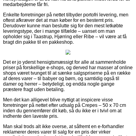
medarbejderne får fri.
Enkelte forretninger på nettet tilbyder portofri levering, men
oftest afkræver det at man køber for en bestemt pris.
Derudover kunne man beslutte sig for den mest letkøbte
leveringstype, der i mange tilfælde – uanset om man
opholder sig i Taastrup, Hjørring eller Ribe – vil være at få
bragt din pakke til en pakkeshop.
Det er jo yderst hensigtsmæssigt for alle at sammenholde
priser på forskellige e-shops, og derved har masser af online
shops været tvunget til at sænke salgspriserne på en række
af deres varer – til babyer og børn, og samtidig også til
damer og herrer – betydeligt, og endda nogle gange
præstere fragt uden betaling.
Men det kan alligevel blive nyttigt at inspicere visse
forretninger på nettet efter udsalg på Crepes – 50 x 70 cm
inden du gennemfører dit køb, så du ikke er i tvivl om at
indhente den laveste pris.
Man skal trods alt ikke overse, at såfremt en e-forhandler
reklamerer deres varer til salg for en pris der virker