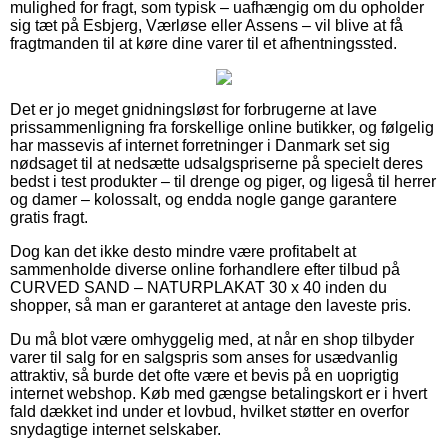
mulighed for fragt, som typisk – uafhængig om du opholder
sig tæt på Esbjerg, Værløse eller Assens – vil blive at få
fragtmanden til at køre dine varer til et afhentningssted.
Det er jo meget gnidningsløst for forbrugerne at lave
prissammenligning fra forskellige online butikker, og følgelig
har massevis af internet forretninger i Danmark set sig
nødsaget til at nedsætte udsalgspriserne på specielt deres
bedst i test produkter – til drenge og piger, og ligeså til herrer
og damer – kolossalt, og endda nogle gange garantere
gratis fragt.
Dog kan det ikke desto mindre være profitabelt at
sammenholde diverse online forhandlere efter tilbud på
CURVED SAND – NATURPLAKAT 30 x 40 inden du
shopper, så man er garanteret at antage den laveste pris.
Du må blot være omhyggelig med, at når en shop tilbyder
varer til salg for en salgspris som anses for usædvanlig
attraktiv, så burde det ofte være et bevis på en uoprigtig
internet webshop. Køb med gængse betalingskort er i hvert
fald dækket ind under et lovbud, hvilket støtter en overfor
snydagtige internet selskaber.