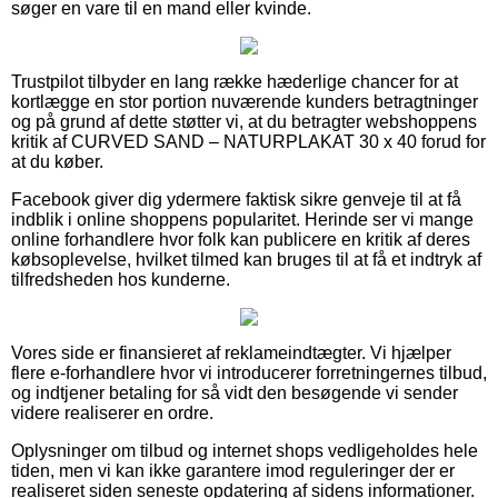
søger en vare til en mand eller kvinde.
Trustpilot tilbyder en lang række hæderlige chancer for at
kortlægge en stor portion nuværende kunders betragtninger
og på grund af dette støtter vi, at du betragter webshoppens
kritik af CURVED SAND – NATURPLAKAT 30 x 40 forud for
at du køber.
Facebook giver dig ydermere faktisk sikre genveje til at få
indblik i online shoppens popularitet. Herinde ser vi mange
online forhandlere hvor folk kan publicere en kritik af deres
købsoplevelse, hvilket tilmed kan bruges til at få et indtryk af
tilfredsheden hos kunderne.
Vores side er finansieret af reklameindtægter. Vi hjælper
flere e-forhandlere hvor vi introducerer forretningernes tilbud,
og indtjener betaling for så vidt den besøgende vi sender
videre realiserer en ordre.
Oplysninger om tilbud og internet shops vedligeholdes hele
tiden, men vi kan ikke garantere imod reguleringer der er
realiseret siden seneste opdatering af sidens informationer.