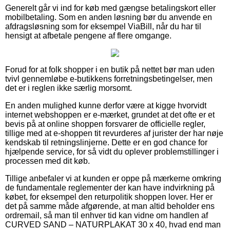
Generelt går vi ind for køb med gængse betalingskort eller
mobilbetaling. Som en anden løsning bør du anvende en
afdragsløsning som for eksempel ViaBill, når du har til
hensigt at afbetale pengene af flere omgange.
Forud for at folk shopper i en butik på nettet bør man uden
tvivl gennemløbe e-butikkens forretningsbetingelser, men
det er i reglen ikke særlig morsomt.
En anden mulighed kunne derfor være at kigge hvorvidt
internet webshoppen er e-mærket, grundet at det ofte er et
bevis på at online shoppen forsvarer de officielle regler,
tillige med at e-shoppen tit revurderes af jurister der har nøje
kendskab til retningslinjerne. Dette er en god chance for
hjælpende service, for så vidt du oplever problemstillinger i
processen med dit køb.
Tillige anbefaler vi at kunden er oppe på mærkerne omkring
de fundamentale reglementer der kan have indvirkning på
købet, for eksempel den returpolitik shoppen lover. Her er
det på samme måde afgørende, at man altid beholder ens
ordremail, så man til enhver tid kan vidne om handlen af
CURVED SAND – NATURPLAKAT 30 x 40, hvad end man