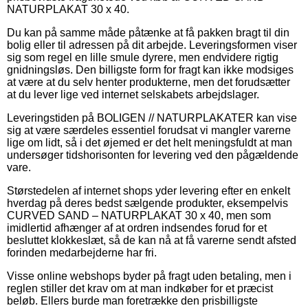
NATURPLAKAT 30 x 40.
Du kan på samme måde påtænke at få pakken bragt til din
bolig eller til adressen på dit arbejde. Leveringsformen viser
sig som regel en lille smule dyrere, men endvidere rigtig
gnidningsløs. Den billigste form for fragt kan ikke modsiges
at være at du selv henter produkterne, men det forudsætter
at du lever lige ved internet selskabets arbejdslager.
Leveringstiden på BOLIGEN // NATURPLAKATER kan vise
sig at være særdeles essentiel forudsat vi mangler varerne
lige om lidt, så i det øjemed er det helt meningsfuldt at man
undersøger tidshorisonten for levering ved den pågældende
vare.
Størstedelen af internet shops yder levering efter en enkelt
hverdag på deres bedst sælgende produkter, eksempelvis
CURVED SAND – NATURPLAKAT 30 x 40, men som
imidlertid afhænger af at ordren indsendes forud for et
besluttet klokkeslæt, så de kan nå at få varerne sendt afsted
forinden medarbejderne har fri.
Visse online webshops byder på fragt uden betaling, men i
reglen stiller det krav om at man indkøber for et præcist
beløb. Ellers burde man foretrække den prisbilligste