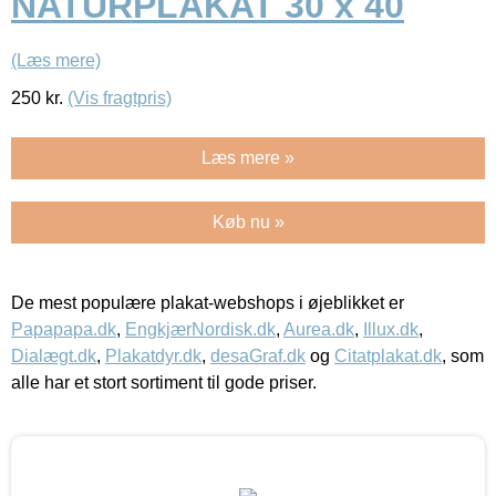
NATURPLAKAT 30 x 40
(Læs mere)
250
kr.
(Vis fragtpris)
Læs mere »
Køb nu »
De mest populære plakat-webshops i øjeblikket er
Papapapa.dk
,
EngkjærNordisk.dk
,
Aurea.dk
,
Illux.dk
,
Dialægt.dk
,
Plakatdyr.dk
,
desaGraf.dk
og
Citatplakat.dk
, som
alle har et stort sortiment til gode priser.