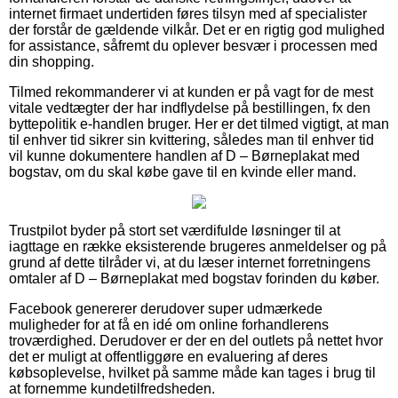
internet firmaet undertiden føres tilsyn med af specialister
der forstår de gældende vilkår. Det er en rigtig god mulighed
for assistance, såfremt du oplever besvær i processen med
din shopping.
Tilmed rekommanderer vi at kunden er på vagt for de mest
vitale vedtægter der har indflydelse på bestillingen, fx den
byttepolitik e-handlen bruger. Her er det tilmed vigtigt, at man
til enhver tid sikrer sin kvittering, således man til enhver tid
vil kunne dokumentere handlen af D – Børneplakat med
bogstav, om du skal købe gave til en kvinde eller mand.
Trustpilot byder på stort set værdifulde løsninger til at
iagttage en række eksisterende brugeres anmeldelser og på
grund af dette tilråder vi, at du læser internet forretningens
omtaler af D – Børneplakat med bogstav forinden du køber.
Facebook genererer derudover super udmærkede
muligheder for at få en idé om online forhandlerens
troværdighed. Derudover er der en del outlets på nettet hvor
det er muligt at offentliggøre en evaluering af deres
købsoplevelse, hvilket på samme måde kan tages i brug til
at fornemme kundetilfredsheden.