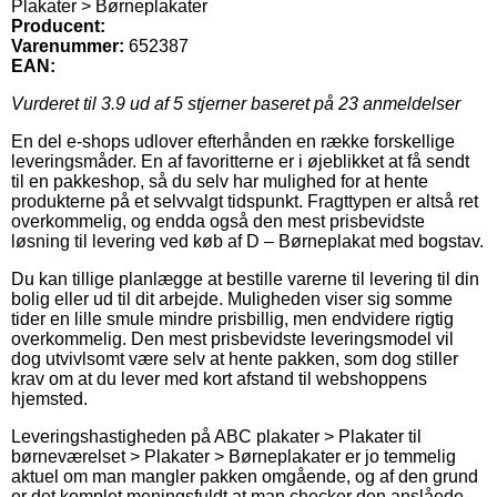
Plakater > Børneplakater
Producent:
Varenummer:
652387
EAN:
Vurderet til
3.9
ud af 5 stjerner baseret på
23
anmeldelser
En del e-shops udlover efterhånden en række forskellige
leveringsmåder. En af favoritterne er i øjeblikket at få sendt
til en pakkeshop, så du selv har mulighed for at hente
produkterne på et selvvalgt tidspunkt. Fragttypen er altså ret
overkommelig, og endda også den mest prisbevidste
løsning til levering ved køb af D – Børneplakat med bogstav.
Du kan tillige planlægge at bestille varerne til levering til din
bolig eller ud til dit arbejde. Muligheden viser sig somme
tider en lille smule mindre prisbillig, men endvidere rigtig
overkommelig. Den mest prisbevidste leveringsmodel vil
dog utvivlsomt være selv at hente pakken, som dog stiller
krav om at du lever med kort afstand til webshoppens
hjemsted.
Leveringshastigheden på ABC plakater > Plakater til
børneværelset > Plakater > Børneplakater er jo temmelig
aktuel om man mangler pakken omgående, og af den grund
er det komplet meningsfuldt at man checker den anslåede