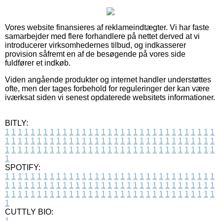
Vores website finansieres af reklameindtægter. Vi har faste
samarbejder med flere forhandlere på nettet derved at vi
introducerer virksomhedernes tilbud, og indkasserer
provision såfremt en af de besøgende på vores side
fuldfører et indkøb.
Viden angående produkter og internet handler understøttes
ofte, men der tages forbehold for reguleringer der kan være
iværksat siden vi senest opdaterede websitets informationer.
BITLY:
1
1
1
1
1
1
1
1
1
1
1
1
1
1
1
1
1
1
1
1
1
1
1
1
1
1
1
1
1
1
1
1
1
1
1
1
1
1
1
1
1
1
1
1
1
1
1
1
1
1
1
1
1
1
1
1
1
1
1
1
1
1
1
1
1
1
1
1
1
1
1
1
1
1
1
1
1
1
1
1
1
1
1
1
1
1
1
1
1
1
1
1
1
1
1
1
1
1
1
1
SPOTIFY:
1
1
1
1
1
1
1
1
1
1
1
1
1
1
1
1
1
1
1
1
1
1
1
1
1
1
1
1
1
1
1
1
1
1
1
1
1
1
1
1
1
1
1
1
1
1
1
1
1
1
1
1
1
1
1
1
1
1
1
1
1
1
1
1
1
1
1
1
1
1
1
1
1
1
1
1
1
1
1
1
1
1
1
1
1
1
1
1
1
1
1
1
1
1
1
1
1
1
1
1
CUTTLY BIO:
1