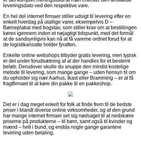
leveringsdato ved den respektive vare.
En hel del internet firmaer stiller udsigt til levering efter en
enkelt hverdag på utallige varer, eksempelvis D –
Børneplakat med bogstav, som stiller krav om at bestillingen
køres igennem inden et nøjagtigt tidspunkt, med det formål
at de sandsynligvis kan nå at få varerne ordnet forud for at
de logistikansatte holder fyraften.
Enkelte online webshops tilbyder gratis levering, men typisk
er det under forudsætning af at der handles for et bestemt
beløb. Derudover skulle du snuppe den mindst kostelige
metode til levering, som mange gange – uden hensyn til om
du opholder sig nær Aarhus, Ikast eller Bramming – er at få
fragtfirmaet til at køre din pakke til en pakkeshop.
Det er i dag meget enkelt for folk at finde frem til de bedste
priser i blandt diverse online virksomheder, og af den grund
har mange internet firmaer set sig nødsaget til at nedskære
priserne på produkterne – til børn, samt også til kvinder og
mænd – helt i bund, og endda nogle gange garantere
levering uden betaling.