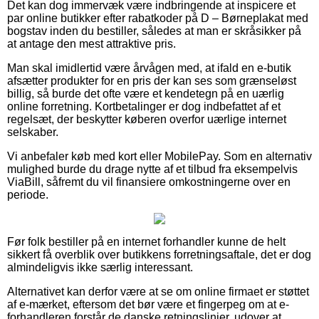
Det kan dog immervæk være indbringende at inspicere et
par online butikker efter rabatkoder på D – Børneplakat med
bogstav inden du bestiller, således at man er skråsikker på
at antage den mest attraktive pris.
Man skal imidlertid være årvågen med, at ifald en e-butik
afsætter produkter for en pris der kan ses som grænseløst
billig, så burde det ofte være et kendetegn på en uærlig
online forretning. Kortbetalinger er dog indbefattet af et
regelsæt, der beskytter køberen overfor uærlige internet
selskaber.
Vi anbefaler køb med kort eller MobilePay. Som en alternativ
mulighed burde du drage nytte af et tilbud fra eksempelvis
ViaBill, såfremt du vil finansiere omkostningerne over en
periode.
Før folk bestiller på en internet forhandler kunne de helt
sikkert få overblik over butikkens forretningsaftale, det er dog
almindeligvis ikke særlig interessant.
Alternativet kan derfor være at se om online firmaet er støttet
af e-mærket, eftersom det bør være et fingerpeg om at e-
forhandleren forstår de danske retningslinjer, udover at