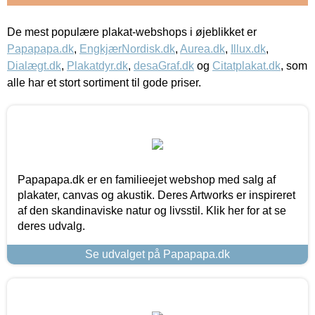
De mest populære plakat-webshops i øjeblikket er
Papapapa.dk
,
EngkjærNordisk.dk
,
Aurea.dk
,
Illux.dk
,
Dialægt.dk
,
Plakatdyr.dk
,
desaGraf.dk
og
Citatplakat.dk
, som
alle har et stort sortiment til gode priser.
Papapapa.dk er en familieejet webshop med salg af
plakater, canvas og akustik. Deres Artworks er inspireret
af den skandinaviske natur og livsstil. Klik her for at se
deres udvalg.
Se udvalget på Papapapa.dk