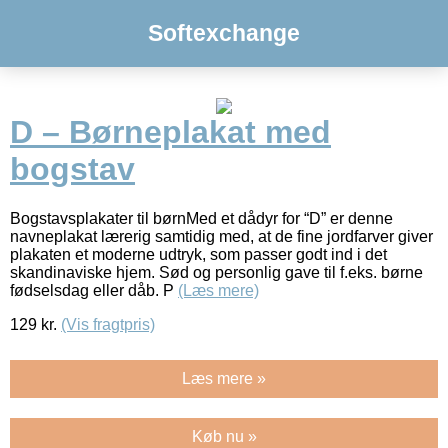
Softexchange
D – Børneplakat med
bogstav
Bogstavsplakater til børnMed et dådyr for “D” er denne
navneplakat lærerig samtidig med, at de fine jordfarver giver
plakaten et moderne udtryk, som passer godt ind i det
skandinaviske hjem. Sød og personlig gave til f.eks. børne
fødselsdag eller dåb. P
(Læs mere)
129
kr.
(Vis fragtpris)
Læs mere »
Køb nu »