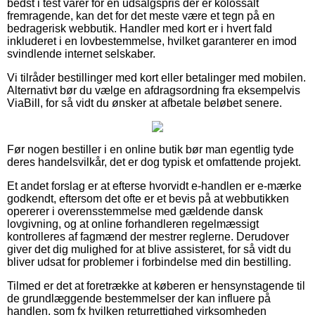
bedst i test varer for en udsalgspris der er kolossalt
fremragende, kan det for det meste være et tegn på en
bedragerisk webbutik. Handler med kort er i hvert fald
inkluderet i en lovbestemmelse, hvilket garanterer en imod
svindlende internet selskaber.
Vi tilråder bestillinger med kort eller betalinger med mobilen.
Alternativt bør du vælge en afdragsordning fra eksempelvis
ViaBill, for så vidt du ønsker at afbetale beløbet senere.
Før nogen bestiller i en online butik bør man egentlig tyde
deres handelsvilkår, det er dog typisk et omfattende projekt.
Et andet forslag er at efterse hvorvidt e-handlen er e-mærke
godkendt, eftersom det ofte er et bevis på at webbutikken
opererer i overensstemmelse med gældende dansk
lovgivning, og at online forhandleren regelmæssigt
kontrolleres af fagmænd der mestrer reglerne. Derudover
giver det dig mulighed for at blive assisteret, for så vidt du
bliver udsat for problemer i forbindelse med din bestilling.
Tilmed er det at foretrække at køberen er hensynstagende til
de grundlæggende bestemmelser der kan influere på
handlen, som fx hvilken returrettighed virksomheden