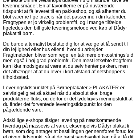
De fleste online webshops udlover nu om stunder diverse
leveringsmåder. En af favoritterne er på nuværende
tidspunkt at få leveret til en pakkeshop, og så afhenter du
blot varerne lige præcis når det passer ind i din kalender.
Fragttypen er jo virkelig problemfri, og i mange tilfælde
ligeledes den billigste leveringsmetode ved køb af Dådyr
plakat til børn.
Du burde alternativt beslutte dig for at vælge at få sendt til
din lejlighed eller hus eller til hvor du arbejder.
Fragtmetoden bliver som regel en tak mere omkostningsfuld,
men også i høj grad problemfri. Den mest letkøbte fragtform
kan ikke modsiges at være at du selv henter pakken, men
det afhænger af at du lever i kort afstand af netshoppens
tilholdssted.
Leveringstidspunktet på Børneplakater > PLAKATER er
selvfølgelig ret så aktuel når du absolut skal bruge
produkterne fluks, og derfor er det tydeligvis meningsfuldt at
du finder det forventede leveringstidspunkt for den
pågældende vare.
Adskillige e-shops tilsiger levering på næstkommende
hverdag på massevis af varer, eksempelvis Dådyr plakat til
børn, som dog antager at bestillingen gennemføres forud for
et givent tidspunkt, så at de højst sandsynligt kan nå at få dit