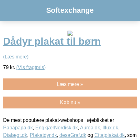
Softexchange
Dådyr plakat til børn
(Læs mere)
79
kr.
(Vis fragtpris)
Læs mere »
Køb nu »
De mest populære plakat-webshops i øjeblikket er
Papapapa.dk
,
EngkjærNordisk.dk
,
Aurea.dk
,
Illux.dk
,
Dialægt.dk
,
Plakatdyr.dk
,
desaGraf.dk
og
Citatplakat.dk
, som