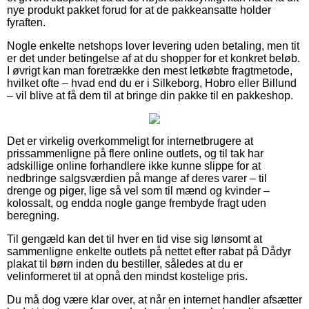
nye produkt pakket forud for at de pakkeansatte holder
fyraften.
Nogle enkelte netshops lover levering uden betaling, men tit
er det under betingelse af at du shopper for et konkret beløb.
I øvrigt kan man foretrække den mest letkøbte fragtmetode,
hvilket ofte – hvad end du er i Silkeborg, Hobro eller Billund
– vil blive at få dem til at bringe din pakke til en pakkeshop.
Det er virkelig overkommeligt for internetbrugere at
prissammenligne på flere online outlets, og til tak har
adskillige online forhandlere ikke kunne slippe for at
nedbringe salgsværdien på mange af deres varer – til
drenge og piger, lige så vel som til mænd og kvinder –
kolossalt, og endda nogle gange frembyde fragt uden
beregning.
Til gengæld kan det til hver en tid vise sig lønsomt at
sammenligne enkelte outlets på nettet efter rabat på Dådyr
plakat til børn inden du bestiller, således at du er
velinformeret til at opnå den mindst kostelige pris.
Du må dog være klar over, at når en internet handler afsætter