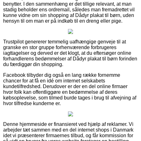
benytter. I den sammenhæng er det tillige relevant, at man
stadig beholder ens ordremail, således man fremadrettet vil
kunne vidne om sin shopping af Dådyr plakat til børn, uden
hensyn til om man er på indkøb til en dreng eller pige.
Trustpilot genererer temmelig uafhængige genveje til at
granske en stor gruppe forhenværende forbrugeres
iagttagelser og derved er det klogt, at du eftersøger online
forhandlerens bedømmelser af Dådyr plakat til børn forinden
du færdiggør din shopping.
Facebook tilbyder dig også en lang række fornemme
chancer for at få en idé om internet selskabets
kundetilfredshed. Derudover er der en del online firmaer
hvor folk kan offentliggøre en bedømmelse af deres
købsoplevelse, som tilmed burde tages i brug til afvejning af
hvor tilfredse kunderne er.
Denne hjemmeside er finansieret ved hjælp af reklamer. Vi
arbejder tæt sammen med en del internet shops i Danmark
idet vi præsenterer firmaernes tilbud, og får kommission for