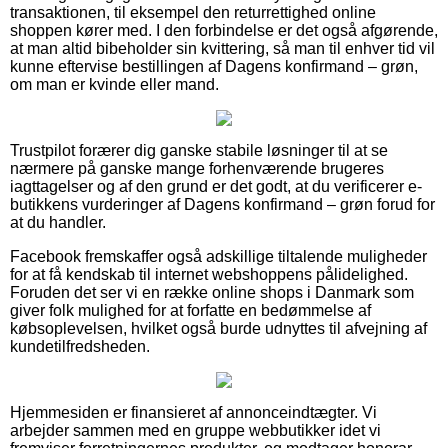
transaktionen, til eksempel den returrettighed online
shoppen kører med. I den forbindelse er det også afgørende,
at man altid bibeholder sin kvittering, så man til enhver tid vil
kunne eftervise bestillingen af Dagens konfirmand – grøn,
om man er kvinde eller mand.
Trustpilot forærer dig ganske stabile løsninger til at se
nærmere på ganske mange forhenværende brugeres
iagttagelser og af den grund er det godt, at du verificerer e-
butikkens vurderinger af Dagens konfirmand – grøn forud for
at du handler.
Facebook fremskaffer også adskillige tiltalende muligheder
for at få kendskab til internet webshoppens pålidelighed.
Foruden det ser vi en række online shops i Danmark som
giver folk mulighed for at forfatte en bedømmelse af
købsoplevelsen, hvilket også burde udnyttes til afvejning af
kundetilfredsheden.
Hjemmesiden er finansieret af annonceindtægter. Vi
arbejder sammen med en gruppe webbutikker idet vi