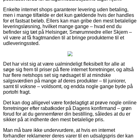
Enkelte internet shops garanterer levering uden betaling,
men i mange tilfælde er det kun gældende hvis der handles
for et fastsat beløb. Ellers kan man gribe den mest betalelige
leveringsløsning, hvilket mange gange – hvad end du
befinder sig tæt på Helsingør, Smørumnedre eller Skjern –
vil være at få fragtmanden til at bringe produkterne til et
udleveringssted.
Det har vist sig at være ualmindeligt fleksibelt for alle at
søge sig frem til priser på flere internet forretninger, og altså
har flere netshops set sig nødsaget til at mindske
salgsværdien på mange af deres produkter – til juniorer,
samt til voksne – voldsomt, og endda nogle gange byde på
portofri fragt.
Det kan dog alligevel være fordelagtigt at prøve nogle online
forretninger efter rabatkoder på Dagens konfirmand – grøn
forud for at du gennemfører din bestilling, således at du er
sikker på at indhente den mest betalelige pris.
Man må bare ikke undervurdere, at hvis en internet
forhandler reklamerer deres varer til en udsalgspris der kan