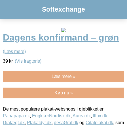
Softexchange
Dagens konfirmand – grøn
(Læs mere)
39
kr.
(Vis fragtpris)
Læs mere »
Køb nu »
De mest populære plakat-webshops i øjeblikket er
Papapapa.dk
,
EngkjærNordisk.dk
,
Aurea.dk
,
Illux.dk
,
Dialægt.dk
,
Plakatdyr.dk
,
desaGraf.dk
og
Citatplakat.dk
, som