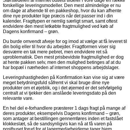
Størstedelen af internet outlets tildeler i vore dage en række
forskellige leveringsmodeller. Den mest almindelige er nu
om dage at afsende til en pakkeshop, hvor du kan afhente
dine nye produkter lige præcis når det passer ind i din
kalender. Fragttypen er nemlig særligt smart, samt oftest
endvidere den mest letkøbte fragtmulighed ved køb af
Dagens konfirmand – grøn.
Du burde omvendt afveje for og imod at vælge at få leveret til
din bolig eller til hvor du arbejder. Fragtformen viser sig
desværre en tak mere pebret, men endvidere ret så
uproblematisk. Den mest prisbevidste fragtmulighed er dog
at hente pakken selv, men den mulighed betinges af at du
har bopæl i nærheden af internet shoppens arbejdslager.
Leveringshastigheden på Konfirmation kan vise sig at være
meget betydningsfuld såfremt vi skal bruge dine nye
produkter om et øjeblik, og i det øjemed er det selvfølgelig
centralt at vi tjekker den anslåede leveringsdato på den
relevante vare.
En hel del e-forhandlere præsterer 1 dags fragt på mange af
deres produkter, eksempelvis Dagens konfirmand – grøn,
som antager at bestillingen gennemføres inden et fastslået
klokkeslæt, så de sandsynligvis kan nå at få varen på
posthuset forud for at lagermedarbejderne tager hjem.