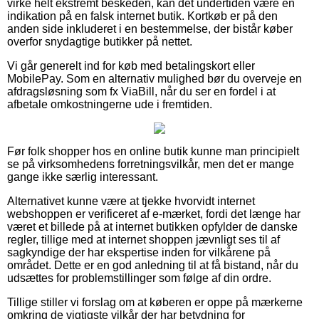
virke helt ekstremt beskeden, kan det undertiden være en
indikation på en falsk internet butik. Kortkøb er på den
anden side inkluderet i en bestemmelse, der bistår køber
overfor snydagtige butikker på nettet.
Vi går generelt ind for køb med betalingskort eller
MobilePay. Som en alternativ mulighed bør du overveje en
afdragsløsning som fx ViaBill, når du ser en fordel i at
afbetale omkostningerne ude i fremtiden.
Før folk shopper hos en online butik kunne man principielt
se på virksomhedens forretningsvilkår, men det er mange
gange ikke særlig interessant.
Alternativet kunne være at tjekke hvorvidt internet
webshoppen er verificeret af e-mærket, fordi det længe har
været et billede på at internet butikken opfylder de danske
regler, tillige med at internet shoppen jævnligt ses til af
sagkyndige der har ekspertise inden for vilkårene på
området. Dette er en god anledning til at få bistand, når du
udsættes for problemstillinger som følge af din ordre.
Tillige stiller vi forslag om at køberen er oppe på mærkerne
omkring de vigtigste vilkår der har betydning for