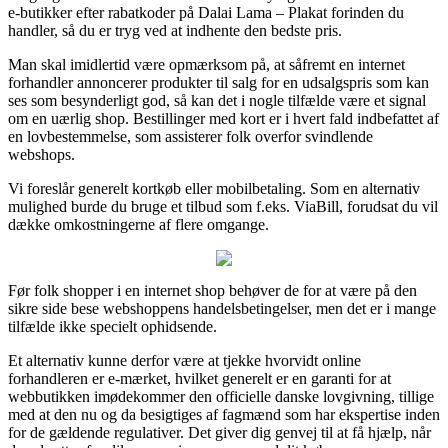
e-butikker efter rabatkoder på Dalai Lama – Plakat forinden du
handler, så du er tryg ved at indhente den bedste pris.
Man skal imidlertid være opmærksom på, at såfremt en internet
forhandler annoncerer produkter til salg for en udsalgspris som kan
ses som besynderligt god, så kan det i nogle tilfælde være et signal
om en uærlig shop. Bestillinger med kort er i hvert fald indbefattet af
en lovbestemmelse, som assisterer folk overfor svindlende
webshops.
Vi foreslår generelt kortkøb eller mobilbetaling. Som en alternativ
mulighed burde du bruge et tilbud som f.eks. ViaBill, forudsat du vil
dække omkostningerne af flere omgange.
Før folk shopper i en internet shop behøver de for at være på den
sikre side bese webshoppens handelsbetingelser, men det er i mange
tilfælde ikke specielt ophidsende.
Et alternativ kunne derfor være at tjekke hvorvidt online
forhandleren er e-mærket, hvilket generelt er en garanti for at
webbutikken imødekommer den officielle danske lovgivning, tillige
med at den nu og da besigtiges af fagmænd som har ekspertise inden
for de gældende regulativer. Det giver dig genvej til at få hjælp, når