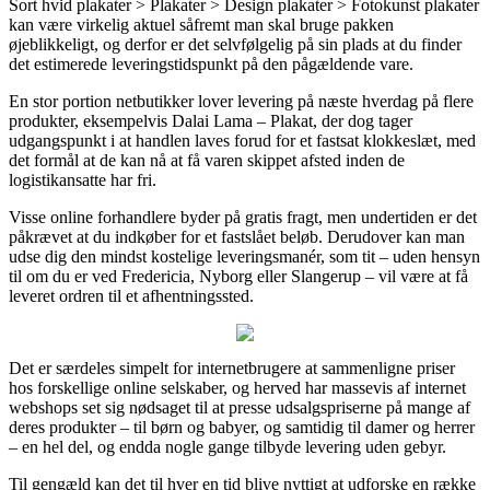
Sort hvid plakater > Plakater > Design plakater > Fotokunst plakater
kan være virkelig aktuel såfremt man skal bruge pakken
øjeblikkeligt, og derfor er det selvfølgelig på sin plads at du finder
det estimerede leveringstidspunkt på den pågældende vare.
En stor portion netbutikker lover levering på næste hverdag på flere
produkter, eksempelvis Dalai Lama – Plakat, der dog tager
udgangspunkt i at handlen laves forud for et fastsat klokkeslæt, med
det formål at de kan nå at få varen skippet afsted inden de
logistikansatte har fri.
Visse online forhandlere byder på gratis fragt, men undertiden er det
påkrævet at du indkøber for et fastslået beløb. Derudover kan man
udse dig den mindst kostelige leveringsmanér, som tit – uden hensyn
til om du er ved Fredericia, Nyborg eller Slangerup – vil være at få
leveret ordren til et afhentningssted.
Det er særdeles simpelt for internetbrugere at sammenligne priser
hos forskellige online selskaber, og herved har massevis af internet
webshops set sig nødsaget til at presse udsalgspriserne på mange af
deres produkter – til børn og babyer, og samtidig til damer og herrer
– en hel del, og endda nogle gange tilbyde levering uden gebyr.
Til gengæld kan det til hver en tid blive nyttigt at udforske en række