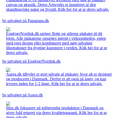
canvas og akustik. Deres Artworks er inspireret af den
skandinaviske natur og livsstil. Klik her for at se deres udvalg.
Se udvalget på Papapapa.dk
EngkjærNordisk.dk sælger flotte og stilrene plakater til dit
hjem. Alle plakaterne opsættes internt i virksomheden, enten
med eget design eller kombineret med nøje udvalgte
illustrationer fra dygtige kunstnere i verden. Klik her for at se
deres udvalg.
Se udvalget på EngkjærNordisk.dk
Aurea.dk tilbyder et stort udvalg af plakater, hvor alt er designet
og produceret i Danmark. Derfor er alt også på lager, og kan
leveres inden for 1-2 dage. Klik her for at se deres udvalg.
Se udvalget på Aurea.dk
Illux.dk fokuserer på miljøvenlig produktion i Danmark og
giver fuld returret via deres kvalitetsgaranti. Klik her for at se
deres udvalg.