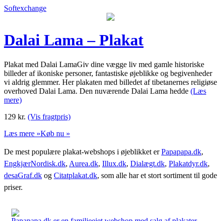
Softexchange
Dalai Lama – Plakat
Plakat med Dalai LamaGiv dine vægge liv med gamle historiske
billeder af ikoniske personer, fantastiske øjeblikke og begivenheder
vi aldrig glemmer. Her plakaten med billedet af tibetanernes religiøse
overhoved Dalai Lama. Den nuværende Dalai Lama hedde
(Læs
mere)
129
kr.
(Vis fragtpris)
Læs mere »
Køb nu »
De mest populære plakat-webshops i øjeblikket er
Papapapa.dk
,
EngkjærNordisk.dk
,
Aurea.dk
,
Illux.dk
,
Dialægt.dk
,
Plakatdyr.dk
,
desaGraf.dk
og
Citatplakat.dk
, som alle har et stort sortiment til gode
priser.
Papapapa.dk er en familieejet webshop med salg af plakater,