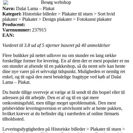
Besøg webshop
Navn:
Dalai Lama – Plakat
Kategori:
Historiske billeder > Plakater til stuen > Sort hvid
plakater > Plakater > Design plakater > Fotokunst plakater
Producent:
Varenummer:
237915
EAN:
Vurderet til
3.8
ud af 5 stjerner baseret på
40
anmeldelser
Flere butikker på nettet udlover nu om stunder en lang række
forskellige former for levering. En af dem der er mest populær er nu
om stunder at afsende til en pakkeshop, så du nemt selv kan hente
dine nye varer på et selvvalgt tidspunkt. Muligheden er nemlig ret
enkel, og tit også den mest betalelige fragttype ved køb af Dalai
Lama – Plakat.
Du burde tillige overveje at vælge at få sendt til din bopæl eller til
adressen på dit arbejde. Den er af og til en sjat mere
omkostningsfuld, men tillige meget uproblematisk. Den mest
prisbevidste leveringsversion er utvivlsomt selv at hente pakken,
hvilket kræver at du befinder dig i nærheden af online firmaets
tilholdssted.
Leveringsdygtigheden på Historiske billeder > Plakater til stuen >