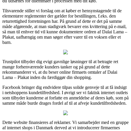
du udsættes for dilemmaer i processen med dit køb.
Tilsvarende stiller vi forslag om at køber er hensynstagende til de
elementære reglementer der gælder for bestillingen, f.eks. den
returrettighed forretningen har. På grund af dette er det på samme
måde afgørende, at man stadigvæk bevarer ens kvittering på e-mail,
så man til enhver tid vil kunne dokumentere ordren af Dalai Lama –
Plakat, uafhængig om man søger efter varer til en voksen eller et
barn.
Trustpilot tilbyder dig evigt gavnlige løsninger til at betragte ret
mange forhenværende kunders tanker og på grund af dette
rekommanderer vi, at du beser online firmaets omtaler af Dalai
Lama – Plakat inden du færdiggør din shopping.
Facebook bringer dig endvidere tilpas solide genveje til at få indsigt
i netshoppens kundetilfredshed. I øvrigt ser vi faktisk internet outlets
som tilbyder kunderne at forfatte en anmeldelse af deres køb, som på
samme måde burde drages fordel af til at afveje kundetilfredsheden.
Dette website finansieres af reklamer. Vi samarbejder med en gruppe
af internet shops i Danmark derved at vi introducerer firmaernes