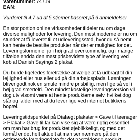
Varenummer:
74719
EAN:
Vurderet til
4.7
ud af 5 stjerner baseret på
6
anmeldelser
En stor portion online virksomheder tildeler nu om dage
diverse muligheder for levering. Den mest moderne er nu om
stunder at få leveret til et udleveringssted, hvor du så nemt
kan hente de bestilte produkter når der er mulighed for det.
Leveringsformen er jo i høj grad overkommelig, og i mange
tilfælde endda den mest prisbevidste type af levering ved
køb af Danish Sayings 2 plakat.
Du burde ligeledes foretrække at vælge at få udbragt til din
lejlighed eller hus eller ud på din arbejdsplads. Løsningen
bliver godt nok en smule mindre prisbillig, men lige så vel i
høj grad smertefri. Den mindst kostelige leveringsversion vil
dog utvivlsomt være at hente produkterne selv, hvilket dog
står og falder med at du lever lige ved internet butikkens
bopæl.
Leveringstidspunktet på Dialægt plakater > Gave til teenager
> Plakat > Gave til far kan vise sig at være rigtig essentiel
om man har brug for produktet øjeblikkeligt, og med det
formål er det helt aktuelt at man ser nærmere på den
estimerede leveringsdato for det pågældende produkt.