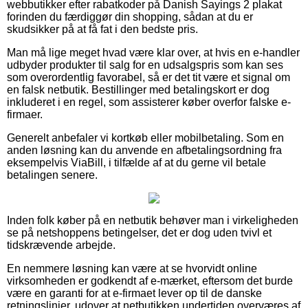
webbutikker efter rabatkoder på Danish Sayings 2 plakat
forinden du færdiggør din shopping, sådan at du er
skudsikker på at få fat i den bedste pris.
Man må lige meget hvad være klar over, at hvis en e-handler
udbyder produkter til salg for en udsalgspris som kan ses
som overordentlig favorabel, så er det tit være et signal om
en falsk netbutik. Bestillinger med betalingskort er dog
inkluderet i en regel, som assisterer køber overfor falske e-
firmaer.
Generelt anbefaler vi kortkøb eller mobilbetaling. Som en
anden løsning kan du anvende en afbetalingsordning fra
eksempelvis ViaBill, i tilfælde af at du gerne vil betale
betalingen senere.
Inden folk køber på en netbutik behøver man i virkeligheden
se på netshoppens betingelser, det er dog uden tvivl et
tidskrævende arbejde.
En nemmere løsning kan være at se hvorvidt online
virksomheden er godkendt af e-mærket, eftersom det burde
være en garanti for at e-firmaet lever op til de danske
retningslinjer, udover at netbutikken undertiden overværes af