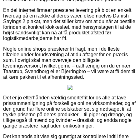
En del internet firmaer præsterer levering på blot en enkelt
hverdag på en række af deres varer, eksempelvis Danish
Sayings 2 plakat, men det stiller krav om at du når at bestille
forinden et konkret klokkeslæt, med hensynstagen til at de
højst sandsynligt kan nå at få produktet afsted før
logistikmedarbejderne har fri.
Nogle online shops præsterer fri fragt, men i de fleste
tilfælde under forudsætning af at du aftager for en præcis
sum. I øvrigt skal man overveje den billigste
leveringsversion, hvilket gerne – uafhængig om du er nær
Taastrup, Svendborg eller Bjerringbro – vil være at få dem til
at køre pakken til et afhentningssted.
Det er jo efterhånden vældig smertefrit for os alle at lave
prissammenligning på forskellige online virksomheder, og af
den grund har flere online selskaber set sig nødsaget til at
trykke priserne på deres produkter – til piger og drenge, og
tillige også til mænd og kvinder – drastisk, og endda nogle
gange præstere fragt uden omkostninger.
Det kan trods alt vise sig gunstigt at kontrollere indtil flere