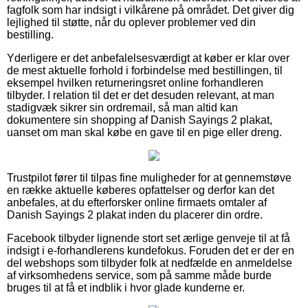
fagfolk som har indsigt i vilkårene på området. Det giver dig
lejlighed til støtte, når du oplever problemer ved din
bestilling.
Yderligere er det anbefalelsesværdigt at køber er klar over
de mest aktuelle forhold i forbindelse med bestillingen, til
eksempel hvilken returneringsret online forhandleren
tilbyder. I relation til det er det desuden relevant, at man
stadigvæk sikrer sin ordremail, så man altid kan
dokumentere sin shopping af Danish Sayings 2 plakat,
uanset om man skal købe en gave til en pige eller dreng.
Trustpilot fører til tilpas fine muligheder for at gennemstøve
en række aktuelle køberes opfattelser og derfor kan det
anbefales, at du efterforsker online firmaets omtaler af
Danish Sayings 2 plakat inden du placerer din ordre.
Facebook tilbyder lignende stort set ærlige genveje til at få
indsigt i e-forhandlerens kundefokus. Foruden det er der en
del webshops som tilbyder folk at nedfælde en anmeldelse
af virksomhedens service, som på samme måde burde
bruges til at få et indblik i hvor glade kunderne er.