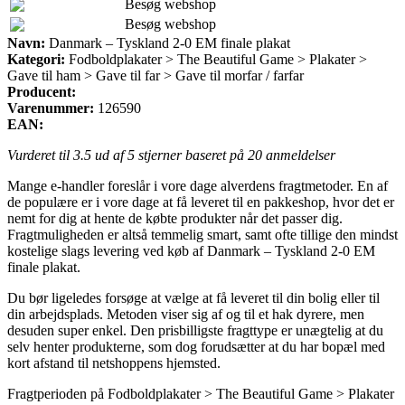
Besøg webshop
Besøg webshop
Navn:
Danmark – Tyskland 2-0 EM finale plakat
Kategori:
Fodboldplakater > The Beautiful Game > Plakater >
Gave til ham > Gave til far > Gave til morfar / farfar
Producent:
Varenummer:
126590
EAN:
Vurderet til
3.5
ud af 5 stjerner baseret på
20
anmeldelser
Mange e-handler foreslår i vore dage alverdens fragtmetoder. En af
de populære er i vore dage at få leveret til en pakkeshop, hvor det er
nemt for dig at hente de købte produkter når det passer dig.
Fragtmuligheden er altså temmelig smart, samt ofte tillige den mindst
kostelige slags levering ved køb af Danmark – Tyskland 2-0 EM
finale plakat.
Du bør ligeledes forsøge at vælge at få leveret til din bolig eller til
din arbejdsplads. Metoden viser sig af og til et hak dyrere, men
desuden super enkel. Den prisbilligste fragttype er unægtelig at du
selv henter produkterne, som dog forudsætter at du har bopæl med
kort afstand til netshoppens hjemsted.
Fragtperioden på Fodboldplakater > The Beautiful Game > Plakater