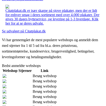
Citatplakat.dk er især skarpe på sjove plakater, men der er lidt
for enhver smag i deres sortiment med over 4.000 plakater. Der
gives 30 dages bytteservice, og levering på 1-3 hverdage. Klik
her for at se deres udvalg.
Se udvalget på Citatplakat.dk
Vi har gennemgået de mest populære webshops og anmeldt dem
med stjerner fra 1 til 5 ud fra bl.a. deres prisniveau,
sortimentstørrelse, kundeservice, brugervenlighed, betingelser,
leveringsformer og betalingsmuligheder.
Bedst anmeldte webshops
Webshop
Stjerner
Link
Besøg webshop
Besøg webshop
Besøg webshop
Besøg webshop
Besøg webshop
Besøg webshop