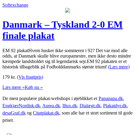
Softexchange
Danmark – Tyskland 2-0 EM
finale plakat
EM 92 plakatHvem husker ikke sommeren i 92? Det var mod alle
odds, at Danmark skulle blive europamestre, men ikke desto mindre
kæmpede landsholdet sig til legendarisk sejr.EM 92 plakaten er et
historisk tilbageblik på Fodbolddanmarks største triumf
(Læs mere)
179
kr.
(Vis fragtpris)
Læs mere »
Køb nu »
De mest populære plakat-webshops i øjeblikket er
Papapapa.dk
,
EngkjærNordisk.dk
,
Aurea.dk
,
Illux.dk
,
Dialægt.dk
,
Plakatdyr.dk
,
desaGraf.dk
og
Citatplakat.dk
, som alle har et stort sortiment til gode
priser.