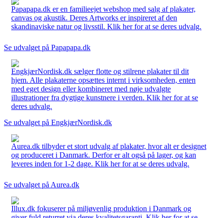
Papapapa.dk er en familieejet webshop med salg af plakater,
canvas og akustik. Deres Artworks er inspireret af den
skandinaviske natur og livsstil. Klik her for at se deres udvalg.
Se udvalget på Papapapa.dk
EngkjærNordisk.dk sælger flotte og stilrene plakater til dit
hjem. Alle plakaterne opsættes internt i virksomheden, enten
med eget design eller kombineret med nøje udvalgte
illustrationer fra dygtige kunstnere i verden. Klik her for at se
deres udvalg.
Se udvalget på EngkjærNordisk.dk
Aurea.dk tilbyder et stort udvalg af plakater, hvor alt er designet
og produceret i Danmark. Derfor er alt også på lager, og kan
leveres inden for 1-2 dage. Klik her for at se deres udvalg.
Se udvalget på Aurea.dk
Illux.dk fokuserer på miljøvenlig produktion i Danmark og
giver fuld returret via deres kvalitetsgaranti. Klik her for at se