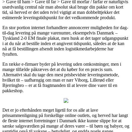
> Gave til ham > Gave til far > Gave til morfar / farfar er naturligvis
usædvanlig central når man absolut skal bruge din pakke om kort
tid, så herved er det uden tvivl vigtigt at man dobbelttjekker det
estimerede leveringstidspunkt for det vedkommende produkt.
En stor portion internet forhandlere annoncerer muligheden for dag-
til-dag levering på mange varenumre, eksempelvis Danmark –
Tyskland 2-0 EM finale plakat, men husk at det tager udgangspunkt
i at du når at bestille inden et angivent tidspunkt, således at de kan
nå at få bestillingen afsendt inden logistikmedarbejderne har
fyraften.
En række e-firmaer byder på levering uden omkostninger, men i
mange tilfælde påkræves det at du køber for en præcis sum.
Alternativt skal du tage den mest prisbevidste leveringsmetode,
hvilket tit – uafhængig om man er nær Viborg, Lillerød eller
Bjerringbro – er at få fragtmanden til at levere dine varer til en
pakkeshop.
Det er jo efterhånden meget ligetil for os alle at lave
prissammenligning på forskellige online outlets, og herved har langt
de fleste internet forretninger i Danmark ikke kunne slippe for at
sænke salgsværdien på mange af deres varer – til børn og babyer, og
samtidig også til voksne – betydeligt, og endda nogle gange