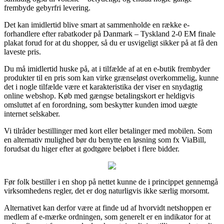
frembyde gebyrfri levering.
Det kan imidlertid blive smart at sammenholde en række e-
forhandlere efter rabatkoder på Danmark – Tyskland 2-0 EM finale
plakat forud for at du shopper, så du er usvigeligt sikker på at få den
laveste pris.
Du må imidlertid huske på, at i tilfælde af at en e-butik frembyder
produkter til en pris som kan virke grænseløst overkommelig, kunne
det i nogle tilfælde være et karakteristika der viser en snydagtig
online webshop. Køb med gængse betalingskort er heldigvis
omsluttet af en forordning, som beskytter kunden imod uægte
internet selskaber.
Vi tilråder bestillinger med kort eller betalinger med mobilen. Som
en alternativ mulighed bør du benytte en løsning som fx ViaBill,
forudsat du higer efter at godtgøre beløbet i flere bidder.
Før folk bestiller i en shop på nettet kunne de i princippet gennemgå
virksomhedens regler, det er dog naturligvis ikke særlig morsomt.
Alternativet kan derfor være at finde ud af hvorvidt netshoppen er
medlem af e-mærke ordningen, som generelt er en indikator for at