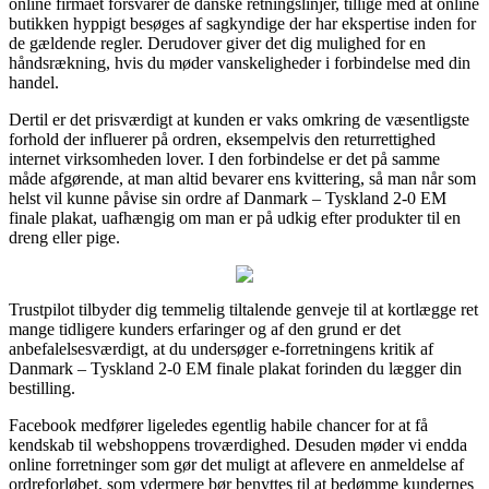
online firmaet forsvarer de danske retningslinjer, tillige med at online
butikken hyppigt besøges af sagkyndige der har ekspertise inden for
de gældende regler. Derudover giver det dig mulighed for en
håndsrækning, hvis du møder vanskeligheder i forbindelse med din
handel.
Dertil er det prisværdigt at kunden er vaks omkring de væsentligste
forhold der influerer på ordren, eksempelvis den returrettighed
internet virksomheden lover. I den forbindelse er det på samme
måde afgørende, at man altid bevarer ens kvittering, så man når som
helst vil kunne påvise sin ordre af Danmark – Tyskland 2-0 EM
finale plakat, uafhængig om man er på udkig efter produkter til en
dreng eller pige.
Trustpilot tilbyder dig temmelig tiltalende genveje til at kortlægge ret
mange tidligere kunders erfaringer og af den grund er det
anbefalelsesværdigt, at du undersøger e-forretningens kritik af
Danmark – Tyskland 2-0 EM finale plakat forinden du lægger din
bestilling.
Facebook medfører ligeledes egentlig habile chancer for at få
kendskab til webshoppens troværdighed. Desuden møder vi endda
online forretninger som gør det muligt at aflevere en anmeldelse af
ordreforløbet, som ydermere bør benyttes til at bedømme kundernes