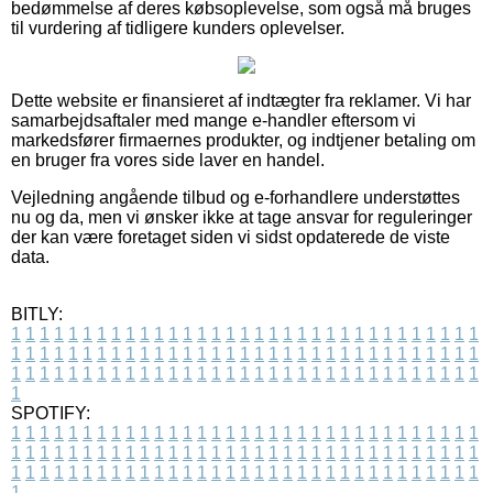
bedømmelse af deres købsoplevelse, som også må bruges
til vurdering af tidligere kunders oplevelser.
Dette website er finansieret af indtægter fra reklamer. Vi har
samarbejdsaftaler med mange e-handler eftersom vi
markedsfører firmaernes produkter, og indtjener betaling om
en bruger fra vores side laver en handel.
Vejledning angående tilbud og e-forhandlere understøttes
nu og da, men vi ønsker ikke at tage ansvar for reguleringer
der kan være foretaget siden vi sidst opdaterede de viste
data.
BITLY:
1
1
1
1
1
1
1
1
1
1
1
1
1
1
1
1
1
1
1
1
1
1
1
1
1
1
1
1
1
1
1
1
1
1
1
1
1
1
1
1
1
1
1
1
1
1
1
1
1
1
1
1
1
1
1
1
1
1
1
1
1
1
1
1
1
1
1
1
1
1
1
1
1
1
1
1
1
1
1
1
1
1
1
1
1
1
1
1
1
1
1
1
1
1
1
1
1
1
1
1
SPOTIFY:
1
1
1
1
1
1
1
1
1
1
1
1
1
1
1
1
1
1
1
1
1
1
1
1
1
1
1
1
1
1
1
1
1
1
1
1
1
1
1
1
1
1
1
1
1
1
1
1
1
1
1
1
1
1
1
1
1
1
1
1
1
1
1
1
1
1
1
1
1
1
1
1
1
1
1
1
1
1
1
1
1
1
1
1
1
1
1
1
1
1
1
1
1
1
1
1
1
1
1
1