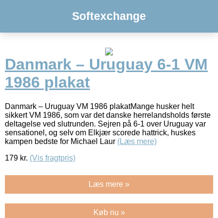
Softexchange
Danmark – Uruguay 6-1 VM
1986 plakat
Danmark – Uruguay VM 1986 plakatMange husker helt
sikkert VM 1986, som var det danske herrelandsholds første
deltagelse ved slutrunden. Sejren på 6-1 over Uruguay var
sensationel, og selv om Elkjær scorede hattrick, huskes
kampen bedste for Michael Laur
(Læs mere)
179
kr.
(Vis fragtpris)
Læs mere »
Køb nu »