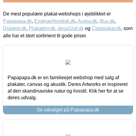
De mest populære plakat-webshops i øjeblikket er
Papapapa.dk
,
EngkjærNordisk.dk
,
Aurea.dk
,
Illux.dk
,
Dialægt.dk
,
Plakatdyr.dk
,
desaGraf.dk
og
Citatplakat.dk
, som
alle har et stort sortiment til gode priser.
Papapapa.dk er en familieejet webshop med salg af
plakater, canvas og akustik. Deres Artworks er inspireret
af den skandinaviske natur og livsstil. Klik her for at se
deres udvalg.
Se udvalget på Papapapa.dk