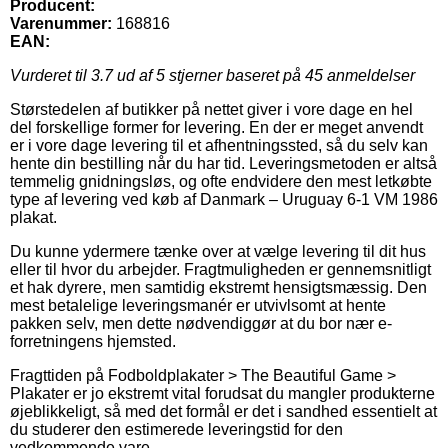
Producent:
Varenummer:
168816
EAN:
Vurderet til
3.7
ud af 5 stjerner baseret på
45
anmeldelser
Størstedelen af butikker på nettet giver i vore dage en hel
del forskellige former for levering. En der er meget anvendt
er i vore dage levering til et afhentningssted, så du selv kan
hente din bestilling når du har tid. Leveringsmetoden er altså
temmelig gnidningsløs, og ofte endvidere den mest letkøbte
type af levering ved køb af Danmark – Uruguay 6-1 VM 1986
plakat.
Du kunne ydermere tænke over at vælge levering til dit hus
eller til hvor du arbejder. Fragtmuligheden er gennemsnitligt
et hak dyrere, men samtidig ekstremt hensigtsmæssig. Den
mest betalelige leveringsmanér er utvivlsomt at hente
pakken selv, men dette nødvendiggør at du bor nær e-
forretningens hjemsted.
Fragttiden på Fodboldplakater > The Beautiful Game >
Plakater er jo ekstremt vital forudsat du mangler produkterne
øjeblikkeligt, så med det formål er det i sandhed essentielt at
du studerer den estimerede leveringstid for den
vedkommende vare.