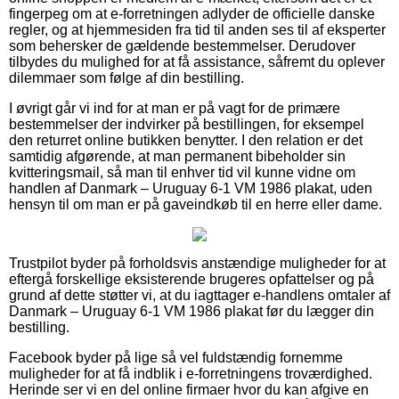
fingerpeg om at e-forretningen adlyder de officielle danske
regler, og at hjemmesiden fra tid til anden ses til af eksperter
som behersker de gældende bestemmelser. Derudover
tilbydes du mulighed for at få assistance, såfremt du oplever
dilemmaer som følge af din bestilling.
I øvrigt går vi ind for at man er på vagt for de primære
bestemmelser der indvirker på bestillingen, for eksempel
den returret online butikken benytter. I den relation er det
samtidig afgørende, at man permanent bibeholder sin
kvitteringsmail, så man til enhver tid vil kunne vidne om
handlen af Danmark – Uruguay 6-1 VM 1986 plakat, uden
hensyn til om man er på gaveindkøb til en herre eller dame.
Trustpilot byder på forholdsvis anstændige muligheder for at
eftergå forskellige eksisterende brugeres opfattelser og på
grund af dette støtter vi, at du iagttager e-handlens omtaler af
Danmark – Uruguay 6-1 VM 1986 plakat før du lægger din
bestilling.
Facebook byder på lige så vel fuldstændig fornemme
muligheder for at få indblik i e-forretningens troværdighed.
Herinde ser vi en del online firmaer hvor du kan afgive en