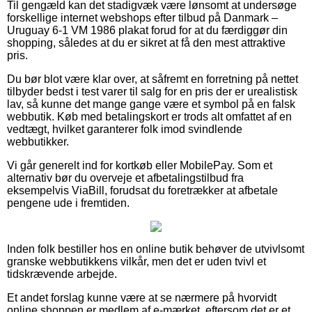
Til gengæld kan det stadigvæk være lønsomt at undersøge
forskellige internet webshops efter tilbud på Danmark –
Uruguay 6-1 VM 1986 plakat forud for at du færdiggør din
shopping, således at du er sikret at få den mest attraktive
pris.
Du bør blot være klar over, at såfremt en forretning på nettet
tilbyder bedst i test varer til salg for en pris der er urealistisk
lav, så kunne det mange gange være et symbol på en falsk
webbutik. Køb med betalingskort er trods alt omfattet af en
vedtægt, hvilket garanterer folk imod svindlende
webbutikker.
Vi går generelt ind for kortkøb eller MobilePay. Som et
alternativ bør du overveje et afbetalingstilbud fra
eksempelvis ViaBill, forudsat du foretrækker at afbetale
pengene ude i fremtiden.
Inden folk bestiller hos en online butik behøver de utvivlsomt
granske webbutikkens vilkår, men det er uden tvivl et
tidskrævende arbejde.
Et andet forslag kunne være at se nærmere på hvorvidt
online shoppen er medlem af e-mærket, eftersom det er et