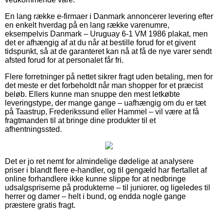
En lang række e-firmaer i Danmark annoncerer levering efter
en enkelt hverdag på en lang række varenumre,
eksempelvis Danmark – Uruguay 6-1 VM 1986 plakat, men
det er afhængig af at du når at bestille forud for et givent
tidspunkt, så at de garanteret kan nå at få de nye varer sendt
afsted forud for at personalet får fri.
Flere forretninger på nettet sikrer fragt uden betaling, men for
det meste er det forbeholdt når man shopper for et præcist
beløb. Ellers kunne man snuppe den mest letkøbte
leveringstype, der mange gange – uafhængig om du er tæt
på Taastrup, Frederikssund eller Hammel – vil være at få
fragtmanden til at bringe dine produkter til et
afhentningssted.
Det er jo ret nemt for almindelige dødelige at analysere
priser i blandt flere e-handler, og til gengæld har flertallet af
online forhandlere ikke kunne slippe for at nedbringe
udsalgspriserne på produkterne – til juniorer, og ligeledes til
herrer og damer – helt i bund, og endda nogle gange
præstere gratis fragt.