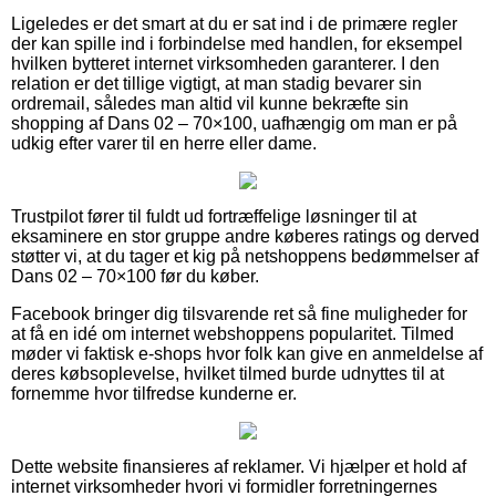
Ligeledes er det smart at du er sat ind i de primære regler
der kan spille ind i forbindelse med handlen, for eksempel
hvilken bytteret internet virksomheden garanterer. I den
relation er det tillige vigtigt, at man stadig bevarer sin
ordremail, således man altid vil kunne bekræfte sin
shopping af Dans 02 – 70×100, uafhængig om man er på
udkig efter varer til en herre eller dame.
Trustpilot fører til fuldt ud fortræffelige løsninger til at
eksaminere en stor gruppe andre køberes ratings og derved
støtter vi, at du tager et kig på netshoppens bedømmelser af
Dans 02 – 70×100 før du køber.
Facebook bringer dig tilsvarende ret så fine muligheder for
at få en idé om internet webshoppens popularitet. Tilmed
møder vi faktisk e-shops hvor folk kan give en anmeldelse af
deres købsoplevelse, hvilket tilmed burde udnyttes til at
fornemme hvor tilfredse kunderne er.
Dette website finansieres af reklamer. Vi hjælper et hold af
internet virksomheder hvori vi formidler forretningernes