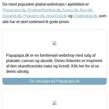
De mest populære plakat-webshops i øjeblikket er
Papapapa.dk
,
EngkjærNordisk.dk
,
Aurea.dk
,
Illux.dk
,
Dialægt.dk
,
Plakatdyr.dk
,
desaGraf.dk
og
Citatplakat.dk
, som
alle har et stort sortiment til gode priser.
Papapapa.dk er en familieejet webshop med salg af
plakater, canvas og akustik. Deres Artworks er inspireret
af den skandinaviske natur og livsstil. Klik her for at se
deres udvalg.
Se udvalget på Papapapa.dk