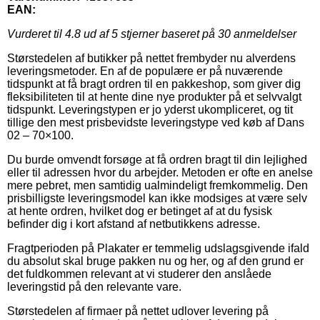
EAN:
Vurderet til
4.8
ud af 5 stjerner baseret på
30
anmeldelser
Størstedelen af butikker på nettet frembyder nu alverdens
leveringsmetoder. En af de populære er på nuværende
tidspunkt at få bragt ordren til en pakkeshop, som giver dig
fleksibiliteten til at hente dine nye produkter på et selvvalgt
tidspunkt. Leveringstypen er jo yderst ukompliceret, og tit
tillige den mest prisbevidste leveringstype ved køb af Dans
02 – 70×100.
Du burde omvendt forsøge at få ordren bragt til din lejlighed
eller til adressen hvor du arbejder. Metoden er ofte en anelse
mere pebret, men samtidig ualmindeligt fremkommelig. Den
prisbilligste leveringsmodel kan ikke modsiges at være selv
at hente ordren, hvilket dog er betinget af at du fysisk
befinder dig i kort afstand af netbutikkens adresse.
Fragtperioden på Plakater er temmelig udslagsgivende ifald
du absolut skal bruge pakken nu og her, og af den grund er
det fuldkommen relevant at vi studerer den anslåede
leveringstid på den relevante vare.
Størstedelen af firmaer på nettet udlover levering på