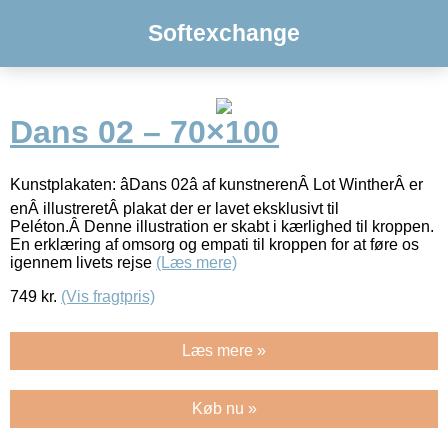
Softexchange
Dans 02 – 70×100
Kunstplakaten: âDans 02â af kunstnerenÂ Lot WintherÂ er
enÂ illustreretÂ plakat der er lavet eksklusivt til
Peléton.Â Denne illustration er skabt i kærlighed til kroppen.
En erklæring af omsorg og empati til kroppen for at føre os
igennem livets rejse
(Læs mere)
749
kr.
(Vis fragtpris)
Læs mere »
Køb nu »