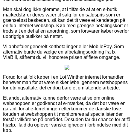
Man skal dog ikke glemme, at i tilfælde af at en e-butik
markedsfører deres varer til salg for en salgspris som er
grænseløst beskeden, så kan det tit være et kendetegn på
en fup internet webshop. Køb med gængse betalingskort er
trods alt en del af en anordning, som forsvarer køber overfor
uoprigtige butikker på nettet.
Vi anbefaler generelt kortbetalinger eller MobilePay. Som
alternativ burde du vælge en afbetalingsordning fra fx
ViaBill, såfremt du vil honorere prisen af flere omgange.
Forud for at folk køber i en Lot Winther internet forhandler
behøver man for at være sikker løbe igennem netshoppens
forretningsaftale, det er dog bare et omfattende arbejde.
Et andet alternativ kunne derfor være at se om online
webshoppen er godkendt af e-mærket, da det bør være en
garanti for at e-forretningen efterkommer de danske love,
foruden at webshoppen tit monitoreres af specialister der
forstår vilkårene på området. Desuden får du chance for at få
hjælp, ifald du oplever vanskeligheder i forbindelse med dit
køb.