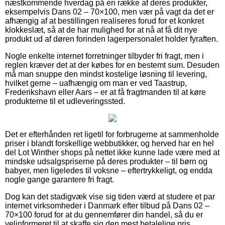
næstkommende hverdag på en række af deres produkter,
eksempelvis Dans 02 – 70×100, men vær på vagt da det er
afhængig af at bestillingen realiseres forud for et konkret
klokkeslæt, så at de har mulighed for at nå at få dit nye
produkt ud af døren forinden lagerpersonalet holder fyraften.
Nogle enkelte internet forretninger tilbyder fri fragt, men i
reglen kræver det at der købes for en bestemt sum. Desuden
må man snuppe den mindst kostelige løsning til levering,
hvilket gerne – uafhængig om man er ved Taastrup,
Frederikshavn eller Aars – er at få fragtmanden til at køre
produkterne til et udleveringssted.
Det er efterhånden ret ligetil for forbrugerne at sammenholde
priser i blandt forskellige webbutikker, og herved har en hel
del Lot Winther shops på nettet ikke kunne lade være med at
mindske udsalgspriserne på deres produkter – til børn og
babyer, men ligeledes til voksne – eftertrykkeligt, og endda
nogle gange garantere fri fragt.
Dog kan det stadigvæk vise sig tiden værd at studere et par
internet virksomheder i Danmark efter tilbud på Dans 02 –
70×100 forud for at du gennemfører din handel, så du er
velinformeret til at skaffe sig den mest betalelige pris.