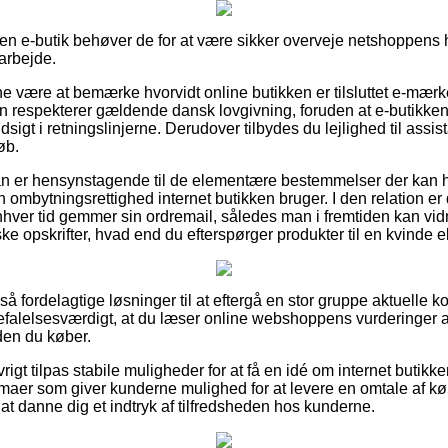
 en e-butik behøver de for at være sikker overveje netshoppens h
arbejde.
nne være at bemærke hvorvidt online butikken er tilsluttet e-mærke
en respekterer gældende dansk lovgivning, foruden at e-butikken
sigt i retningslinjerne. Derudover tilbydes du lejlighed til assis
øb.
man er hensynstagende til de elementære bestemmelser der kan 
en ombytningsrettighed internet butikken bruger. I den relation er
enhver tid gemmer sin ordremail, således man i fremtiden kan vid
ke opskrifter, hvad end du efterspørger produkter til en kvinde e
t så fordelagtige løsninger til at eftergå en stor gruppe aktuelle
befalelsesværdigt, at du læser online webshoppens vurderinger a
nden du køber.
igt tilpas stabile muligheder for at få en idé om internet butik
irmaer som giver kunderne mulighed for at levere en omtale af kø
at danne dig et indtryk af tilfredsheden hos kunderne.