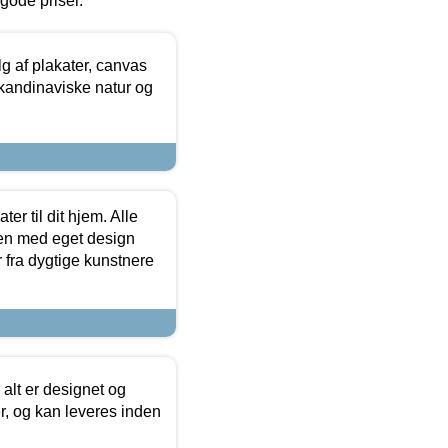
l gode priser.
 af plakater, canvas
skandinaviske natur og
er til dit hjem. Alle
ten med eget design
r fra dygtige kunstnere
 alt er designet og
r, og kan leveres inden