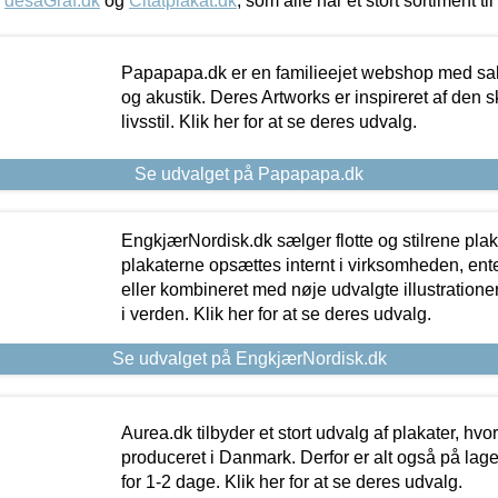
,
desaGraf.dk
og
Citatplakat.dk
, som alle har et stort sortiment ti
Papapapa.dk er en familieejet webshop med salg
og akustik. Deres Artworks er inspireret af den 
livsstil. Klik her for at se deres udvalg.
Se udvalget på Papapapa.dk
EngkjærNordisk.dk sælger flotte og stilrene plakat
plakaterne opsættes internt i virksomheden, en
eller kombineret med nøje udvalgte illustratione
i verden. Klik her for at se deres udvalg.
Se udvalget på EngkjærNordisk.dk
Aurea.dk tilbyder et stort udvalg af plakater, hvor
produceret i Danmark. Derfor er alt også på lage
for 1-2 dage. Klik her for at se deres udvalg.