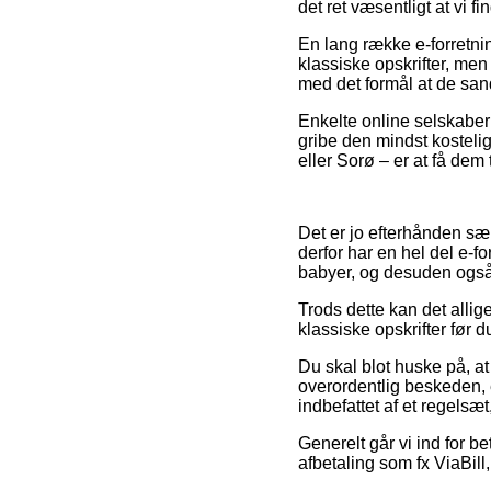
det ret væsentligt at vi f
En lang række e-forretni
klassiske opskrifter, men
med det formål at de sand
Enkelte online selskaber t
gribe den mindst kosteli
eller Sorø – er at få dem 
Det er jo efterhånden sæ
derfor har en hel del e-f
babyer, og desuden også 
Trods dette kan det allig
klassiske opskrifter før d
Du skal blot huske på, at
overordentlig beskeden, e
indbefattet af et regelsæt
Generelt går vi ind for b
afbetaling som fx ViaBill,