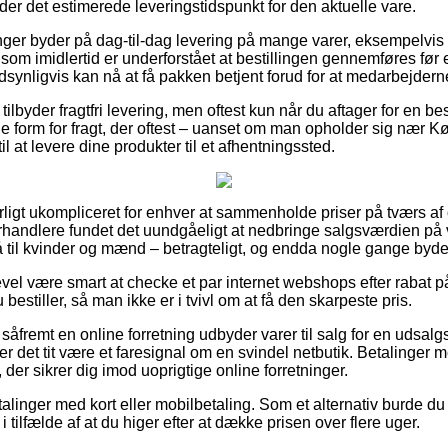
inder det estimerede leveringstidspunkt for den aktuelle vare.
nger byder på dag-til-dag levering på mange varer, eksempelvis
 som imidlertid er underforstået at bestillingen gennemføres før e
synligvis kan nå at få pakken betjent forud for at medarbejderne
ilbyder fragtfri levering, men oftest kun når du aftager for en be
ge form for fragt, der oftest – uanset om man opholder sig nær 
til at levere dine produkter til et afhentningssted.
rligt ukompliceret for enhver at sammenholde priser på tværs af
orhandlere fundet det uundgåeligt at nedbringe salgsværdien på v
til kvinder og mænd – betragteligt, og endda nogle gange byde p
evel være smart at checke et par internet webshops efter rabat 
u bestiller, så man ikke er i tvivl om at få den skarpeste pris.
 såfremt en online forretning udbyder varer til salg for en udsa
r det tit være et faresignal om en svindel netbutik. Betalinger me
, der sikrer dig imod uoprigtige online forretninger.
etalinger med kort eller mobilbetaling. Som et alternativ burde 
 i tilfælde af at du higer efter at dække prisen over flere uger.