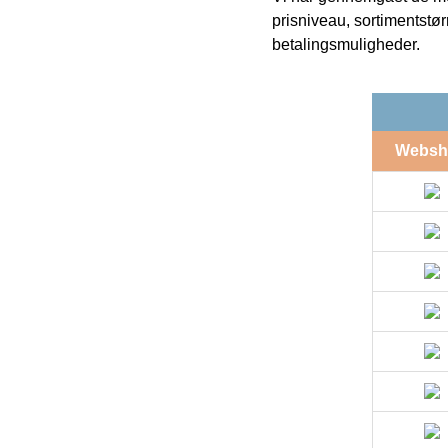
prisniveau, sortimentstø
betalingsmuligheder.
Websh