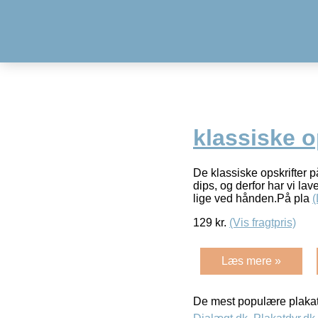
klassiske o
De klassiske opskrifter 
dips, og derfor har vi la
lige ved hånden.På pla
129
kr.
(Vis fragtpris)
Læs mere »
De mest populære plakat