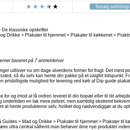
Besøg webshop
 De klassiske opskrifter
 Drikke > Plakater til hjemmet > Plakater til køkkenet > Prakti
jerner baseret på
7
anmeldelser
inger udlover nu om dage alverdens former for fragt. Det mest p
ngssted, så du selv kan hente din pakke på et valgfrit tidspunkt. F
 den prisbilligste mulighed for levering ved køb af Dip guide plaka
for og imod at få ordren leveret til din bopæl eller til dit arbej
g undertiden en tak mere pebret, men samtidig ekstremt bekvem.
mt at hente produkterne selv, hvilket dog nødvendiggør at du oph
Guides > Mad og Drikke > Plakater til hjemmet > Plakater til k
ære ultra central såfremt man behøver dine nye produkter inden f