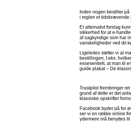
Inden nogen bestiller på
i reglen et tidskrævende 
Et alternativt forslag ku
sikkerhed for at e-handl
af sagkyndige som har ind
vanskeligheder ved dit k
Ligeledes støtter vi at 
bestillingen, f.eks. hvilk
essesentielt, at man til 
guide plakat – De klassis
Trustpilot frembringer re
grund af dette er det an
klassiske opskrifter fori
Facebook byder på for øvr
ser vi en række online f
ydermere må benyttes til 