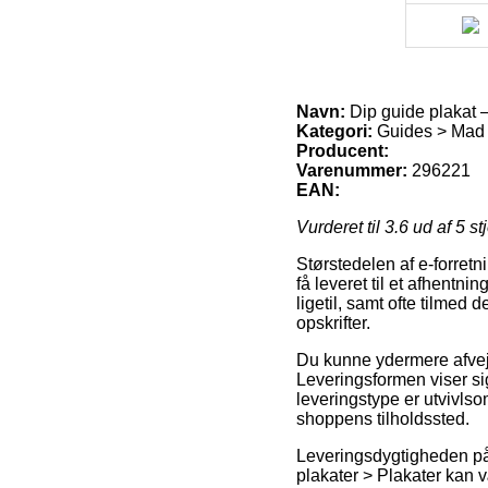
Navn:
Dip guide plakat –
Kategori:
Guides > Mad og
Producent:
Varenummer:
296221
EAN:
Vurderet til
3.6
ud af 5 st
Størstedelen af e-forretn
få leveret til et afhentni
ligetil, samt ofte tilmed
opskrifter.
Du kunne ydermere afveje 
Leveringsformen viser si
leveringstype er utvivlso
shoppens tilholdssted.
Leveringsdygtigheden på 
plakater > Plakater kan v