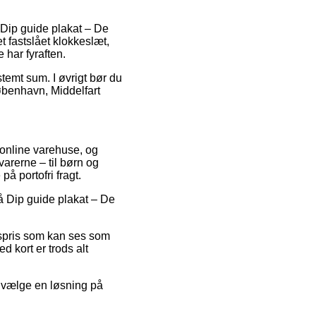
 Dip guide plakat – De
t fastslået klokkeslæt,
 har fyraften.
stemt sum. I øvrigt bør du
København, Middelfart
 online varehuse, og
arerne – til børn og
å portofri fragt.
på Dip guide plakat – De
lgspris som kan ses som
d kort er trods alt
du vælge en løsning på