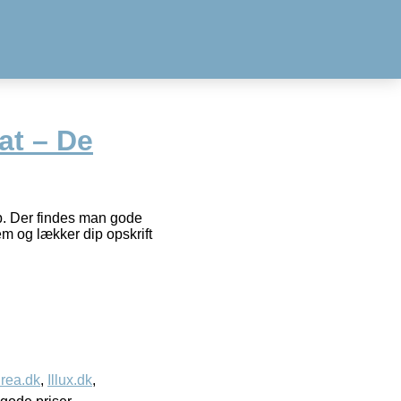
at – De
ip. Der findes man gode
em og lækker dip opskrift
rea.dk
,
Illux.dk
,