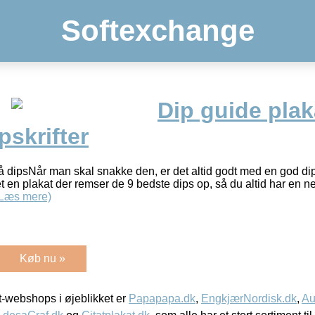
Softexchange
Dip guide plak
pskrifter
på dipsNår man skal snakke den, er det altid godt med en god d
vet en plakat der remser de 9 bedste dips op, så du altid har en n
(Læs mere)
Køb nu »
-webshops i øjeblikket er
Papapapa.dk
,
EngkjærNordisk.dk
,
Au