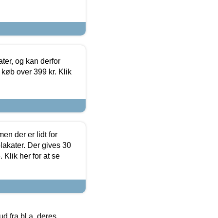
ter, og kan derfor
d køb over 399 kr. Klik
en der er lidt for
lakater. Der gives 30
Klik her for at se
 fra bl.a. deres