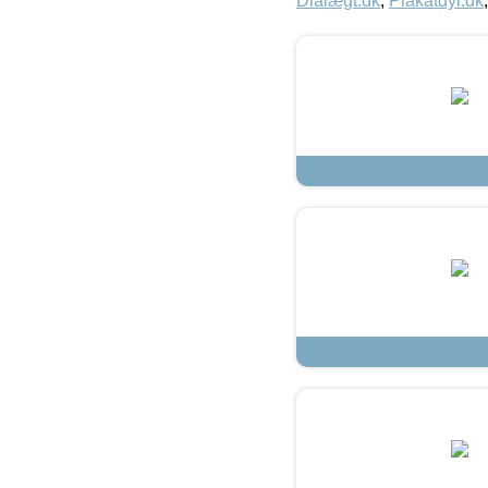
Dialægt.dk
,
Plakatdyr.dk