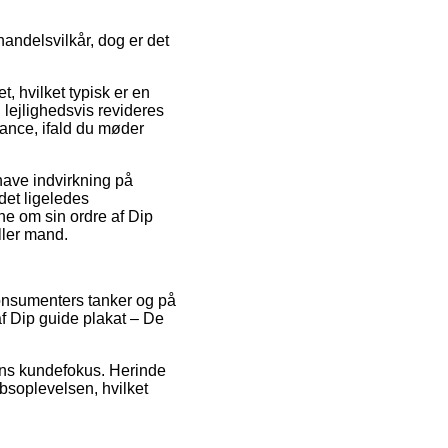
andelsvilkår, dog er det
t, hvilket typisk er en
 lejlighedsvis revideres
tance, ifald du møder
have indvirkning på
 det ligeledes
ne om sin ordre af Dip
ller mand.
 konsumenters tanker og på
f Dip guide plakat – De
kens kundefokus. Herinde
bsoplevelsen, hvilket