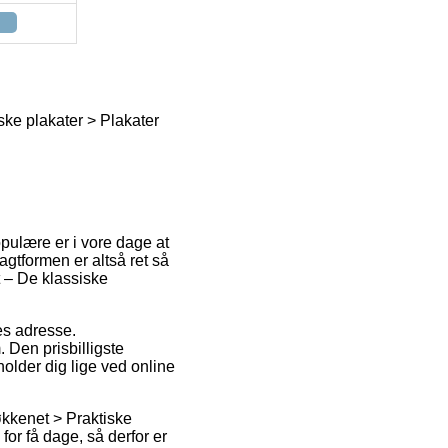
ske plakater > Plakater
opulære er i vore dage at
ragtformen er altså ret så
t – De klassiske
des adresse.
 Den prisbilligste
older dig lige ved online
økkenet > Praktiske
or få dage, så derfor er