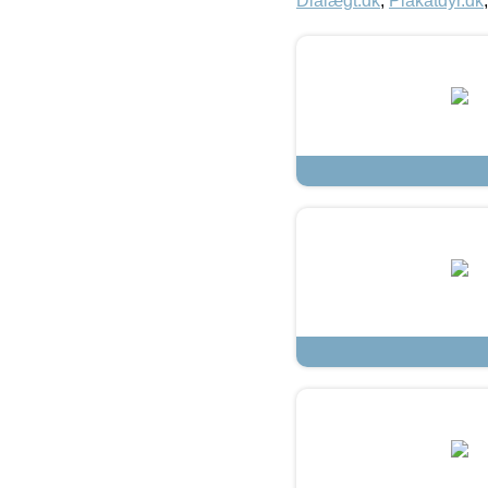
Dialægt.dk
,
Plakatdyr.dk