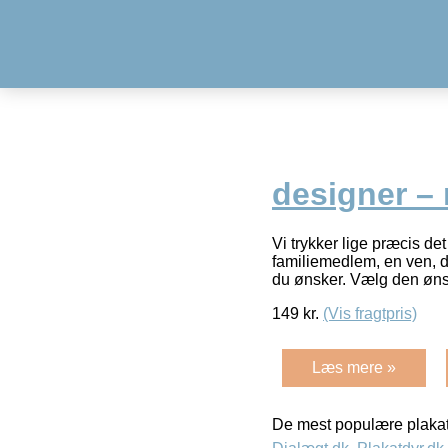
designer –
Vi trykker lige præcis det
familiemedlem, en ven, din
du ønsker. Vælg den øn
149
kr.
(Vis fragtpris)
Læs mere »
De mest populære plakat