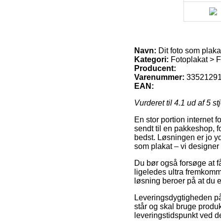
Navn:
Dit foto som plaka
Kategori:
Fotoplakat > F
Producent:
Varenummer:
3352129
EAN:
Vurderet til
4.1
ud af 5 st
En stor portion internet f
sendt til en pakkeshop, fo
bedst. Løsningen er jo y
som plakat – vi designer
Du bør også forsøge at få 
ligeledes ultra fremkomme
løsning beroer på at du e
Leveringsdygtigheden på F
står og skal bruge produk
leveringstidspunkt ved d