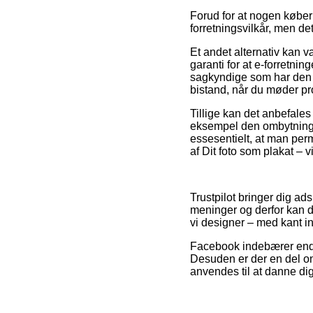
Forud for at nogen køber
forretningsvilkår, men de
Et andet alternativ kan v
garanti for at e-forretn
sagkyndige som har den 
bistand, når du møder pr
Tillige kan det anbefales
eksempel den ombytnings
essesentielt, at man per
af Dit foto som plakat – 
Trustpilot bringer dig a
meninger og derfor kan de
vi designer – med kant i
Facebook indebærer endvi
Desuden er der en del o
anvendes til at danne dig