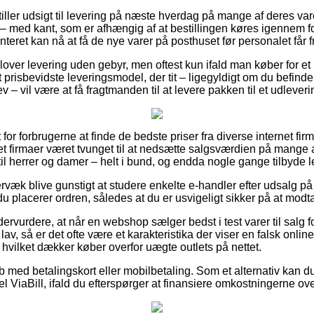
stiller udsigt til levering på næste hverdag på mange af deres var
– med kant, som er afhængig af at bestillingen køres igennem for
teret kan nå at få de nye varer på posthuset før personalet får fr
 lover levering uden gebyr, men oftest kun ifald man køber for et 
prisbevidste leveringsmodel, der tit – ligegyldigt om du befinde
v – vil være at få fragtmanden til at levere pakken til et udlever
t for forbrugerne at finde de bedste priser fra diverse internet fir
t firmaer været tvunget til at nedsætte salgsværdien på mange af
til herrer og damer – helt i bund, og endda nogle gange tilbyde 
væk blive gunstigt at studere enkelte e-handler efter udsalg på 
u placerer ordren, således at du er usvigeligt sikker på at modtag
ervurdere, at når en webshop sælger bedst i test varer til salg f
, så er det ofte være et karakteristika der viser en falsk onlin
 hvilket dækker køber overfor uægte outlets på nettet.
øb med betalingskort eller mobilbetaling. Som et alternativ kan 
el ViaBill, ifald du efterspørger at finansiere omkostningerne o