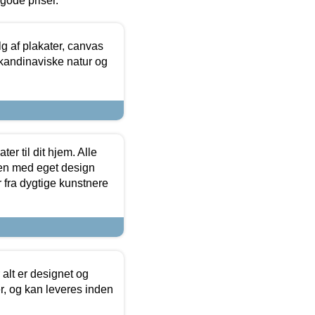
l gode priser.
 af plakater, canvas
skandinaviske natur og
er til dit hjem. Alle
ten med eget design
r fra dygtige kunstnere
 alt er designet og
r, og kan leveres inden