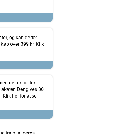
ter, og kan derfor
d køb over 399 kr. Klik
en der er lidt for
lakater. Der gives 30
Klik her for at se
 fra bl.a. deres