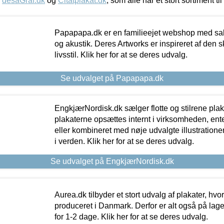
,
desaGraf.dk
og
Citatplakat.dk
, som alle har et stort sortiment ti
Papapapa.dk er en familieejet webshop med salg
og akustik. Deres Artworks er inspireret af den 
livsstil. Klik her for at se deres udvalg.
Se udvalget på Papapapa.dk
EngkjærNordisk.dk sælger flotte og stilrene plakat
plakaterne opsættes internt i virksomheden, en
eller kombineret med nøje udvalgte illustratione
i verden. Klik her for at se deres udvalg.
Se udvalget på EngkjærNordisk.dk
Aurea.dk tilbyder et stort udvalg af plakater, hvor
produceret i Danmark. Derfor er alt også på lage
for 1-2 dage. Klik her for at se deres udvalg.