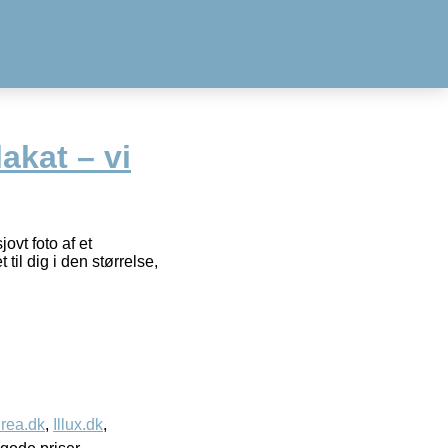
akat – vi
ovt foto af et
 til dig i den størrelse,
rea.dk
,
Illux.dk
,