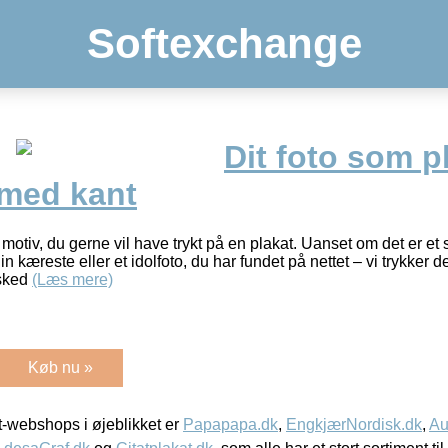
Softexchange
Dit foto som pl
 med kant
 motiv, du gerne vil have trykt på en plakat. Uanset om det er et sj
 kæreste eller et idolfoto, du har fundet på nettet – vi trykker det
sked
(Læs mere)
Køb nu »
-webshops i øjeblikket er
Papapapa.dk
,
EngkjærNordisk.dk
,
Au