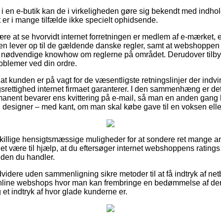
 i en e-butik kan de i virkeligheden gøre sig bekendt med indho
t er i mange tilfælde ikke specielt ophidsende.
ære at se hvorvidt internet forretningen er medlem af e-mærket, e
ingen lever op til de gældende danske regler, samt at webshoppe
nødvendige knowhow om reglerne på området. Derudover tilbyde
oblemer ved din ordre.
 at kunden er på vagt for de væsentligste retningslinjer der indv
rettighed internet firmaet garanterer. I den sammenhæng er 
manent bevarer ens kvittering på e-mail, så man en anden gang k
vi designer – med kant, om man skal købe gave til en voksen elle
dskillige hensigtsmæssige muligheder for at sondere ret mange a
t være til hjælp, at du eftersøger internet webshoppens ratings 
nden du handler.
dere uden sammenligning sikre metoder til at få indtryk af net
nline webshops hvor man kan frembringe en bedømmelse af de
 et indtryk af hvor glade kunderne er.