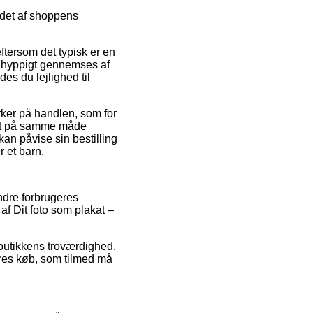
ldet af shoppens
ftersom det typisk er en
n hyppigt gennemses af
s du lejlighed til
irker på handlen, som for
det på samme måde
an påvise sin bestilling
r et barn.
ndre forbrugeres
af Dit foto som plakat –
butikkens troværdighed.
res køb, som tilmed må