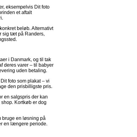
er, eksempelvis Dit foto
inden et aftalt
i.
konkret beløb. Alternativt
r sig tæt på Randers,
ingssted.
maer i Danmark, og til tak
 deres varer – til babyer
levering uden betaling.
Dit foto som plakat – vi
e den prisbilligste pris.
or en salgspris der kan
e shop. Kortkøb er dog
du bruge en løsning på
ver en længere periode.