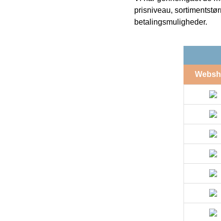
prisniveau, sortimentstø
betalingsmuligheder.
Websh