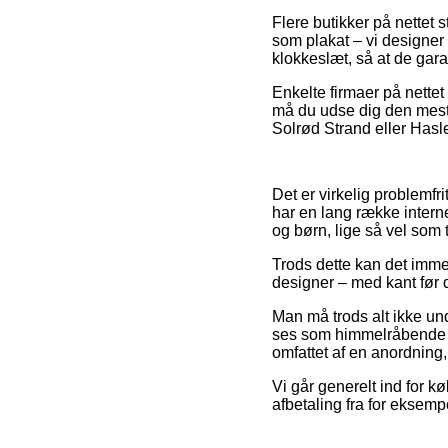
Flere butikker på nettet 
som plakat – vi designer 
klokkeslæt, så at de garan
Enkelte firmaer på nettet
må du udse dig den mest 
Solrød Strand eller Hasle
Det er virkelig problemfri
har en lang række interne
og børn, lige så vel som 
Trods dette kan det immer
designer – med kant før d
Man må trods alt ikke und
ses som himmelråbende lav
omfattet af en anordning,
Vi går generelt ind for k
afbetaling fra for eksemp