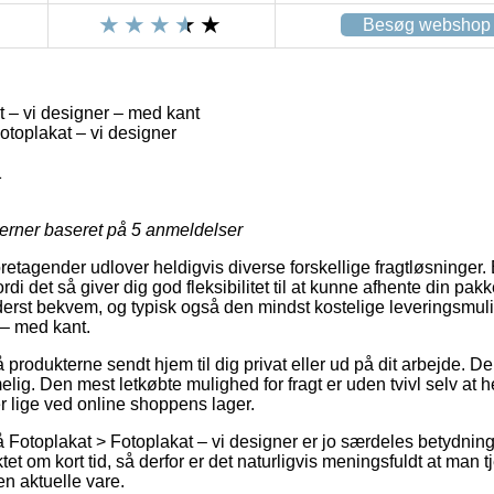
Besøg webshop
t – vi designer – med kant
otoplakat – vi designer
1
jerner baseret på
5
anmeldelser
oretagender udlover heldigvis diverse forskellige fragtløsninger. En
rdi det så giver dig god fleksibilitet til at kunne afhente din pak
derst bekvem, og typisk også den mindst kostelige leveringsmuli
 – med kant.
produkterne sendt hjem til dig privat eller ud på dit arbejde. Den
lig. Den mest letkøbte mulighed for fragt er uden tvivl selv at
r lige ved online shoppens lager.
otoplakat > Fotoplakat – vi designer er jo særdeles betydningsfu
tet om kort tid, så derfor er det naturligvis meningsfuldt at man 
en aktuelle vare.