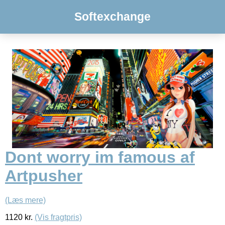
Softexchange
Dont worry im famous af
Artpusher
(Læs mere)
1120
kr.
(Vis fragtpris)