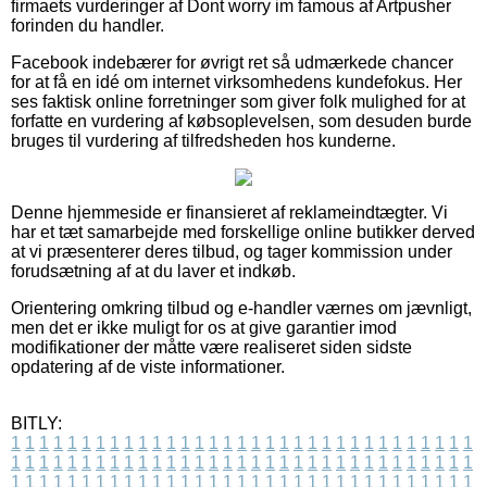
firmaets vurderinger af Dont worry im famous af Artpusher
forinden du handler.
Facebook indebærer for øvrigt ret så udmærkede chancer
for at få en idé om internet virksomhedens kundefokus. Her
ses faktisk online forretninger som giver folk mulighed for at
forfatte en vurdering af købsoplevelsen, som desuden burde
bruges til vurdering af tilfredsheden hos kunderne.
Denne hjemmeside er finansieret af reklameindtægter. Vi
har et tæt samarbejde med forskellige online butikker derved
at vi præsenterer deres tilbud, og tager kommission under
forudsætning af at du laver et indkøb.
Orientering omkring tilbud og e-handler værnes om jævnligt,
men det er ikke muligt for os at give garantier imod
modifikationer der måtte være realiseret siden sidste
opdatering af de viste informationer.
BITLY:
1
1
1
1
1
1
1
1
1
1
1
1
1
1
1
1
1
1
1
1
1
1
1
1
1
1
1
1
1
1
1
1
1
1
1
1
1
1
1
1
1
1
1
1
1
1
1
1
1
1
1
1
1
1
1
1
1
1
1
1
1
1
1
1
1
1
1
1
1
1
1
1
1
1
1
1
1
1
1
1
1
1
1
1
1
1
1
1
1
1
1
1
1
1
1
1
1
1
1