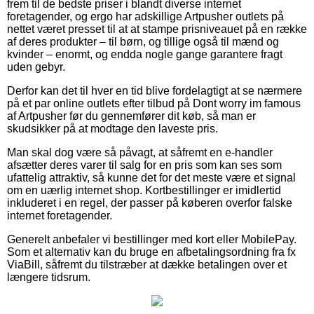
frem til de bedste priser i blandt diverse internet
foretagender, og ergo har adskillige Artpusher outlets på
nettet været presset til at at stampe prisniveauet på en række
af deres produkter – til børn, og tillige også til mænd og
kvinder – enormt, og endda nogle gange garantere fragt
uden gebyr.
Derfor kan det til hver en tid blive fordelagtigt at se nærmere
på et par online outlets efter tilbud på Dont worry im famous
af Artpusher før du gennemfører dit køb, så man er
skudsikker på at modtage den laveste pris.
Man skal dog være så påvagt, at såfremt en e-handler
afsætter deres varer til salg for en pris som kan ses som
ufattelig attraktiv, så kunne det for det meste være et signal
om en uærlig internet shop. Kortbestillinger er imidlertid
inkluderet i en regel, der passer på køberen overfor falske
internet foretagender.
Generelt anbefaler vi bestillinger med kort eller MobilePay.
Som et alternativ kan du bruge en afbetalingsordning fra fx
ViaBill, såfremt du tilstræber at dække betalingen over et
længere tidsrum.