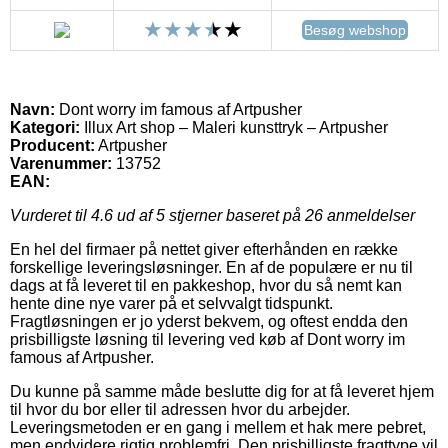
Besøg webshop
Navn:
Dont worry im famous af Artpusher
Kategori:
Illux Art shop – Maleri kunsttryk – Artpusher
Producent:
Artpusher
Varenummer:
13752
EAN:
Vurderet til
4.6
ud af 5 stjerner baseret på
26
anmeldelser
En hel del firmaer på nettet giver efterhånden en række
forskellige leveringsløsninger. En af de populære er nu til
dags at få leveret til en pakkeshop, hvor du så nemt kan
hente dine nye varer på et selvvalgt tidspunkt.
Fragtløsningen er jo yderst bekvem, og oftest endda den
prisbilligste løsning til levering ved køb af Dont worry im
famous af Artpusher.
Du kunne på samme måde beslutte dig for at få leveret hjem
til hvor du bor eller til adressen hvor du arbejder.
Leveringsmetoden er en gang i mellem et hak mere pebret,
men endvidere rigtig problemfri. Den prisbilligste fragttype vil