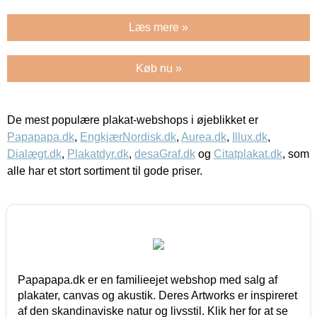
Læs mere »
Køb nu »
De mest populære plakat-webshops i øjeblikket er
Papapapa.dk
,
EngkjærNordisk.dk
,
Aurea.dk
,
Illux.dk
,
Dialægt.dk
,
Plakatdyr.dk
,
desaGraf.dk
og
Citatplakat.dk
, som
alle har et stort sortiment til gode priser.
Papapapa.dk er en familieejet webshop med salg af
plakater, canvas og akustik. Deres Artworks er inspireret
af den skandinaviske natur og livsstil. Klik her for at se