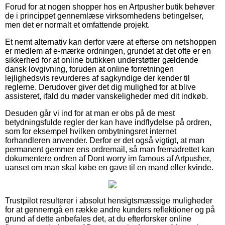
Forud for at nogen shopper hos en Artpusher butik behøver
de i princippet gennemlæse virksomhedens betingelser,
men det er normalt et omfattende projekt.
Et nemt alternativ kan derfor være at efterse om netshoppen
er medlem af e-mærke ordningen, grundet at det ofte er en
sikkerhed for at online butikken understøtter gældende
dansk lovgivning, foruden at online forretningen
lejlighedsvis revurderes af sagkyndige der kender til
reglerne. Derudover giver det dig mulighed for at blive
assisteret, ifald du møder vanskeligheder med dit indkøb.
Desuden går vi ind for at man er obs på de mest
betydningsfulde regler der kan have indflydelse på ordren,
som for eksempel hvilken ombytningsret internet
forhandleren anvender. Derfor er det også vigtigt, at man
permanent gemmer ens ordremail, så man fremadrettet kan
dokumentere ordren af Dont worry im famous af Artpusher,
uanset om man skal købe en gave til en mand eller kvinde.
Trustpilot resulterer i absolut hensigtsmæssige muligheder
for at gennemgå en række andre kunders reflektioner og på
grund af dette anbefales det, at du efterforsker online