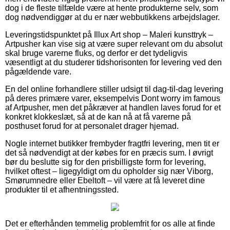
dog i de fleste tilfælde være at hente produkterne selv, som
dog nødvendiggør at du er nær webbutikkens arbejdslager.
Leveringstidspunktet på Illux Art shop – Maleri kunsttryk –
Artpusher kan vise sig at være super relevant om du absolut
skal bruge varerne fluks, og derfor er det tydeligvis
væsentligt at du studerer tidshorisonten for levering ved den
pågældende vare.
En del online forhandlere stiller udsigt til dag-til-dag levering
på deres primære varer, eksempelvis Dont worry im famous
af Artpusher, men det påkræver at handlen laves forud for et
konkret klokkeslæt, så at de kan nå at få varerne på
posthuset forud for at personalet drager hjemad.
Nogle internet butikker frembyder fragtfri levering, men tit er
det så nødvendigt at der købes for en præcis sum. I øvrigt
bør du beslutte sig for den prisbilligste form for levering,
hvilket oftest – ligegyldigt om du opholder sig nær Viborg,
Smørumnedre eller Ebeltoft – vil være at få leveret dine
produkter til et afhentningssted.
Det er efterhånden temmelig problemfrit for os alle at finde