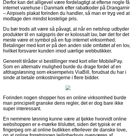
Derfor kan det alligevel være fordelagtigt at efterse nogle få
internet varehuse i Danmark efter rabatkoder på Drangarnir
– Airpixels plakat forinden du handler, så man er tryg ved at
modtage den mindst kostelige pris.
Du bør trods alt være så påvagt, at når en netshop udbyder
produkter til en salgspris der er kolossalt lav, bør det for det
meste være et symbol på en fup internet virksomhed.
Betalinger med kort er på den anden side omfattet af en lov,
hvilket forsvarer kunden imod uærlige webbutikker.
Generelt tilråder vi bestillinger med kort eller MobilePay.
Som en alternativ mulighed burde du drage fordel af en
afdragsløsning som eksempelvis ViaBill, forudsat du har i
sinde at betale omkostningerne i flere bidder.
Forinden nogen shopper hos en online virksomhed burde
man principielt granske dens regler, det er dog bare ikke
super interessant.
En nemmere løsning kunne være at tjekke hvorvidt online
webshoppen er e-mærke tilsluttet, siden det typisk er et
fingerpeg om at online butikken efterlever de danske love,
og at online forretningen lejlighedsvis overværes af