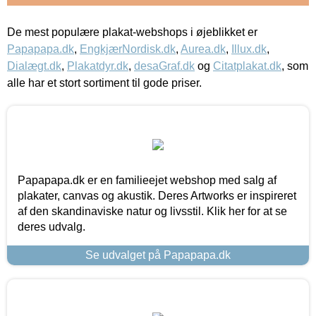
De mest populære plakat-webshops i øjeblikket er
Papapapa.dk
,
EngkjærNordisk.dk
,
Aurea.dk
,
Illux.dk
,
Dialægt.dk
,
Plakatdyr.dk
,
desaGraf.dk
og
Citatplakat.dk
, som
alle har et stort sortiment til gode priser.
Papapapa.dk er en familieejet webshop med salg af
plakater, canvas og akustik. Deres Artworks er inspireret
af den skandinaviske natur og livsstil. Klik her for at se
deres udvalg.
Se udvalget på Papapapa.dk