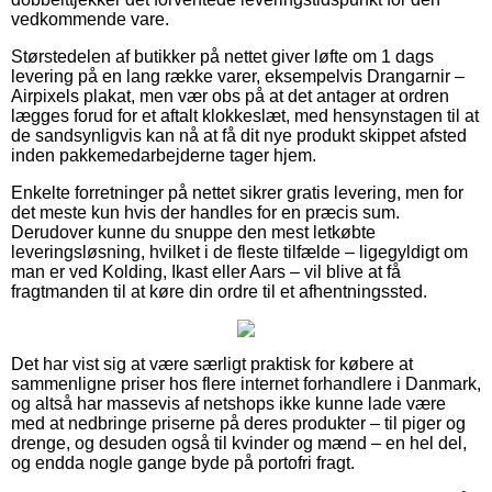
vedkommende vare.
Størstedelen af butikker på nettet giver løfte om 1 dags
levering på en lang række varer, eksempelvis Drangarnir –
Airpixels plakat, men vær obs på at det antager at ordren
lægges forud for et aftalt klokkeslæt, med hensynstagen til at
de sandsynligvis kan nå at få dit nye produkt skippet afsted
inden pakkemedarbejderne tager hjem.
Enkelte forretninger på nettet sikrer gratis levering, men for
det meste kun hvis der handles for en præcis sum.
Derudover kunne du snuppe den mest letkøbte
leveringsløsning, hvilket i de fleste tilfælde – ligegyldigt om
man er ved Kolding, Ikast eller Aars – vil blive at få
fragtmanden til at køre din ordre til et afhentningssted.
Det har vist sig at være særligt praktisk for købere at
sammenligne priser hos flere internet forhandlere i Danmark,
og altså har massevis af netshops ikke kunne lade være
med at nedbringe priserne på deres produkter – til piger og
drenge, og desuden også til kvinder og mænd – en hel del,
og endda nogle gange byde på portofri fragt.