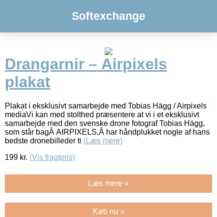
Softexchange
Drangarnir – Airpixels
plakat
Plakat i eksklusivt samarbejde med Tobias Hägg / Airpixels
mediaVi kan med stolthed præsentere at vi i et eksklusivt
samarbejde med den svenske drone fotograf Tobias Hägg,
som står bagÂ AIRPIXELS,Â har håndplukket nogle af hans
bedste dronebilleder ti
(Læs mere)
199
kr.
(Vis fragtpris)
Læs mere »
Køb nu »