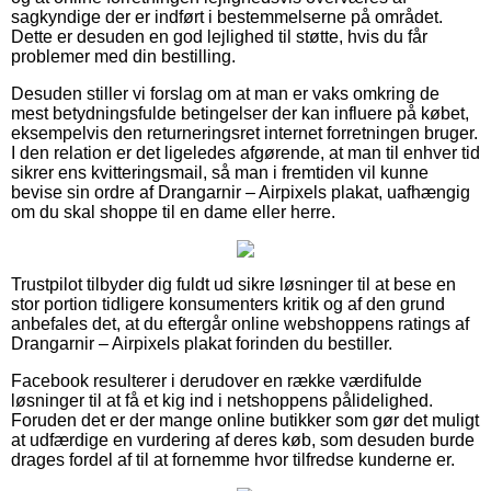
sagkyndige der er indført i bestemmelserne på området.
Dette er desuden en god lejlighed til støtte, hvis du får
problemer med din bestilling.
Desuden stiller vi forslag om at man er vaks omkring de
mest betydningsfulde betingelser der kan influere på købet,
eksempelvis den returneringsret internet forretningen bruger.
I den relation er det ligeledes afgørende, at man til enhver tid
sikrer ens kvitteringsmail, så man i fremtiden vil kunne
bevise sin ordre af Drangarnir – Airpixels plakat, uafhængig
om du skal shoppe til en dame eller herre.
Trustpilot tilbyder dig fuldt ud sikre løsninger til at bese en
stor portion tidligere konsumenters kritik og af den grund
anbefales det, at du eftergår online webshoppens ratings af
Drangarnir – Airpixels plakat forinden du bestiller.
Facebook resulterer i derudover en række værdifulde
løsninger til at få et kig ind i netshoppens pålidelighed.
Foruden det er der mange online butikker som gør det muligt
at udfærdige en vurdering af deres køb, som desuden burde
drages fordel af til at fornemme hvor tilfredse kunderne er.