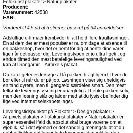
Fotokunst plakater > Natur plakater
Producent:
Varenummer:
42538
EAN:
Vurderet til
4.5
ud af 5 stjerner baseret på
34
anmeldelser
Adskillige e-firmaer frembyder til alt held flere fragtløsninger.
En af dem der er mest populær er nu om dage at afsende til
en pakkeshop, hvor det er nemt for dig at hente dine varer
lige når det passer dig. Leveringstypen er jo ultra ligetil, og
endda tilmed den mest betalelige leveringsmulighed ved
køb af Drangarnir – Airpixels plakat.
Du kan ligeledes forsøge at få pakken bragt hjem til hvor du
bor eller til når du er på job. Løsningen viser sig uheldigvis
en tand dyrere, men til gengæld særdeles smart. Den mest
letkøbte leveringsløsning er unægtelig at hente pakken selv,
men den løsning står og falder med at du fysisk befinder dig
lige ved internet selskabets lager.
Leveringstidspunktet på Plakater > Design plakater >
Airpixels plakater > Fotokunst plakater > Natur plakater er
super essentiel ifald du absolut skal bruge varerne om et
øjeblik, så i det øjemed er det sandelig meningsfuldt at du
dobbelttjekker det forventede leveringstidspunkt for den