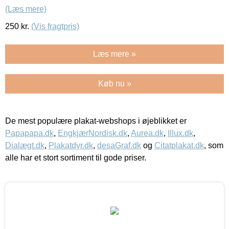
(Læs mere)
250
kr.
(Vis fragtpris)
Læs mere »
Køb nu »
De mest populære plakat-webshops i øjeblikket er
Papapapa.dk
,
EngkjærNordisk.dk
,
Aurea.dk
,
Illux.dk
,
Dialægt.dk
,
Plakatdyr.dk
,
desaGraf.dk
og
Citatplakat.dk
, som
alle har et stort sortiment til gode priser.