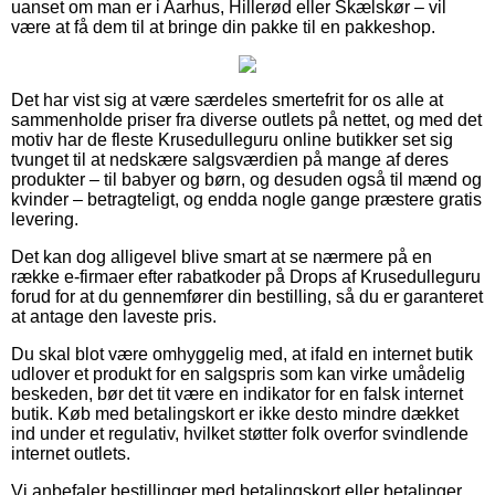
uanset om man er i Aarhus, Hillerød eller Skælskør – vil
være at få dem til at bringe din pakke til en pakkeshop.
Det har vist sig at være særdeles smertefrit for os alle at
sammenholde priser fra diverse outlets på nettet, og med det
motiv har de fleste Krusedulleguru online butikker set sig
tvunget til at nedskære salgsværdien på mange af deres
produkter – til babyer og børn, og desuden også til mænd og
kvinder – betragteligt, og endda nogle gange præstere gratis
levering.
Det kan dog alligevel blive smart at se nærmere på en
række e-firmaer efter rabatkoder på Drops af Krusedulleguru
forud for at du gennemfører din bestilling, så du er garanteret
at antage den laveste pris.
Du skal blot være omhyggelig med, at ifald en internet butik
udlover et produkt for en salgspris som kan virke umådelig
beskeden, bør det tit være en indikator for en falsk internet
butik. Køb med betalingskort er ikke desto mindre dækket
ind under et regulativ, hvilket støtter folk overfor svindlende
internet outlets.
Vi anbefaler bestillinger med betalingskort eller betalinger