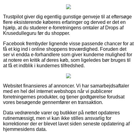
Trustpilot giver dig egentlig gunstige genveje til at eftersøge
flere eksisterende køberes erfaringer og derved er det en
hjælp, at du studerer e-forretningens omtaler af Drops af
Krusedulleguru før du shopper.
Facebook frembyder lignende visse passende chancer for at
få et kig ind i online shoppens troværdighed. Foruden det
ser vi endda e-forhandlere som giver kunderne mulighed for
at notere en kritik af deres køb, som ligeledes bør bruges til
at få et indblik i kundernes tilfredshed.
Websitet finansieres af annoncer. Vi har samarbejdsaftaler
med en hel del internet webshops når vi publicerer
forretningernes produkter, og tjener godtgørelse forudsat
vores besøgende gennemfører en transaktion.
Data vedrørende varer og butikker på nettet opdateres
rutinemæssigt, men vi kan ikke stilles ansvarlig for
korrektioner der er blevet lavet siden seneste opdatering af
hjemmesidens data.