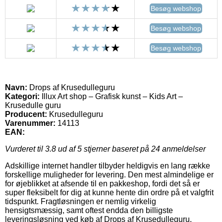
Besøg webshop
Besøg webshop
Besøg webshop
Navn:
Drops af Krusedulleguru
Kategori:
Illux Art shop – Grafisk kunst – Kids Art –
Krusedulle guru
Producent:
Krusedulleguru
Varenummer:
14113
EAN:
Vurderet til
3.8
ud af 5 stjerner baseret på
24
anmeldelser
Adskillige internet handler tilbyder heldigvis en lang række
forskellige muligheder for levering. Den mest almindelige er
for øjeblikket at afsende til en pakkeshop, fordi det så er
super fleksibelt for dig at kunne hente din ordre på et valgfrit
tidspunkt. Fragtløsningen er nemlig virkelig
hensigtsmæssig, samt oftest endda den billigste
leveringsløsning ved køb af Drops af Krusedulleguru.