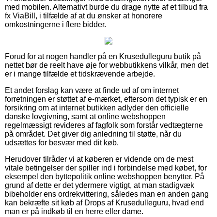
med mobilen. Alternativt burde du drage nytte af et tilbud fra
fx ViaBill, i tilfælde af at du ønsker at honorere
omkostningerne i flere bidder.
Forud for at nogen handler på en Krusedulleguru butik på
nettet bør de reelt have øje for webbutikkens vilkår, men det
er i mange tilfælde et tidskrævende arbejde.
Et andet forslag kan være at finde ud af om internet
forretningen er støttet af e-mærket, eftersom det typisk er en
forsikring om at internet butikken adlyder den officielle
danske lovgivning, samt at online webshoppen
regelmæssigt revideres af fagfolk som forstår vedtægterne
på området. Det giver dig anledning til støtte, når du
udsættes for besvær med dit køb.
Herudover tilråder vi at køberen er vidende om de mest
vitale betingelser der spiller ind i forbindelse med købet, for
eksempel den byttepolitik online webshoppen benytter. På
grund af dette er det ydermere vigtigt, at man stadigvæk
bibeholder ens ordrekvittering, således man en anden gang
kan bekræfte sit køb af Drops af Krusedulleguru, hvad end
man er på indkøb til en herre eller dame.