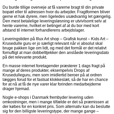
Du burde tillige overveje at få varerne bragt til din private
bopæl eller til adressen hvor du arbejder. Fragtformen bliver
gerne et hak dyrere, men ligeledes usædvanlig let gængelig.
Den mest betalelige leveringsløsning er utvivlsomt selv at
hente varerne, hvilket er betinget af at du bor med kort
afstand til internet forhandlerens arbejdslager.
Leveringstiden på Illux Art shop – Grafisk kunst – Kids Art –
Krusedulle guru er jo særligt relevant når vi absolut skal
bruge pakken lige om lidt, og med det formål er det relativt
fornuftigt at man dobbelttjekker den anslåede leveringsdato
på det relevante produkt.
En masse internet foretagender præsterer 1 dags fragt på
mange af deres produkter, eksempelvis Drops af
Krusedulleguru, men som imidlertid beroer på at ordren
lægges forud for et fastsat klokkeslæt, så de har en chance
for at nå at få de nye varer klar forinden medarbejderne
drager hjemad.
Nogle e-shops i Danmark frembyder levering uden
omkostninger, men i mange tilfælde er det så præmissen at
der købes for en konkret pris. Som alternativ kan du beslutte
sig for den billigste leveringstype, der mange gange –