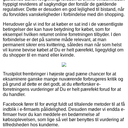
hyppigt revideres af sagkyndige der forstår de gældende
regulativer. Dette er desuden en god lejlighed til bistand, når
du forvoldes vanskeligheder i forbindelse med din shopping.
Herudover går vi ind for at køber er sat ind i de væsentligste
betingelser der kan have betydning for købet, som for
eksempel hvilken returret online forretningen tilbyder. I den
forbindelse er det på samme måde relevant, at man
permanent sikrer ens kvittering, således man når som helst
vil kunne bevise købet af Du er helt pærefekt, ligegyldigt om
du shopper til en mand eller kvinde.
Trustpilot frembringer i højeste grad pæne chancer for at
eksaminere ganske mange nuværende forbrugeres kritik og
på grund af dette er det godt, at du efterforsker e-
forretningens vurderinger af Du er helt pærefekt forud for at
du handler.
Facebook fører til for øvrigt fuldt ud tiltalende metoder til at få
indblik i e-firmaets pålidelighed. Desuden møder vi endda e-
firmaer hvor du kan meddele en bedømmelse af
købsoplevelsen, som lige så vel bør benyttes til vurdering af
tilfredsheden hos kunderne.