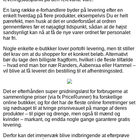
En lang række e-forhandlere byder på levering efter en
enkelt hverdag på flere produkter, eksempelvis Du er helt
pærefekt, men husk at det er underforstået at ordren
gennemføres før et nøjagtigt tidspunkt, sådan at de højst
sandsynligt kan nå at få de nye varer ordnet før personalet
har fri.
Nogle enkelte e-butikker lover portofri levering, men tit stiller
det krav om at du shopper for et konkret beløb. Alternativt
bør du tage den billigste fragtform, hvilket i de fleste tilfælde
– hvad end man bor nær Randers, Aabenraa eller Hammel –
vil blive at få leveret din bestilling til et afhentningssted.
Det er efterhånden super gnidningsløst for forbrugerne at
sammenligne priser (via fx PriceRunner) fra forskellige
online butikker, og for det har de fleste online forretninger set
sig nødsaget til at tvinge prisniveauet på mange af deres
produkter – til piger og drenge, men også til mænd og
kvinder – markant, og endda nogle gange garantere gratis
levering.
Derfor kan det immervæk blive indbringende at efterprøve