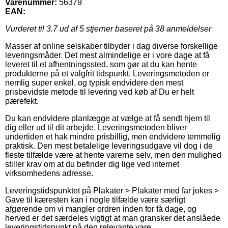
Varenummer:
56379
EAN:
Vurderet til
3.7
ud af 5 stjerner baseret på
38
anmeldelser
Masser af online selskaber tilbyder i dag diverse forskellige
leveringsmåder. Det mest almindelige er i vore dage at få
leveret til et afhentningssted, som gør at du kan hente
produkterne på et valgfrit tidspunkt. Leveringsmetoden er
nemlig super enkel, og typisk endvidere den mest
prisbevidste metode til levering ved køb af Du er helt
pærefekt.
Du kan endvidere planlægge at vælge at få sendt hjem til
dig eller ud til dit arbejde. Leveringsmetoden bliver
undertiden et hak mindre prisbillig, men endvidere temmelig
praktisk. Den mest betalelige leveringsudgave vil dog i de
fleste tilfælde være at hente varerne selv, men den mulighed
stiller krav om at du befinder dig lige ved internet
virksomhedens adresse.
Leveringstidspunktet på Plakater > Plakater med far jokes >
Gave til kæresten kan i nogle tilfælde være særligt
afgørende om vi mangler ordren inden for få dage, og
herved er det særdeles vigtigt at man gransker det anslåede
leveringstidspunkt på den relevante vare.