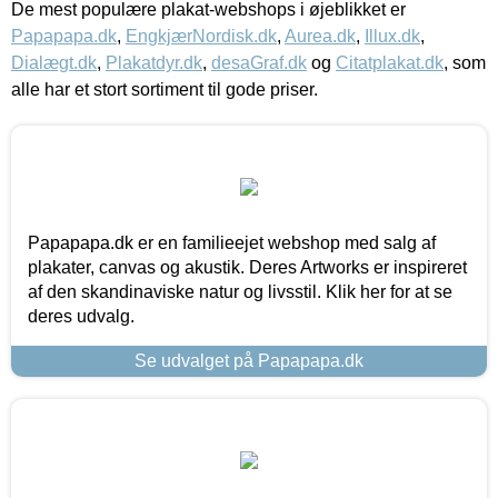
De mest populære plakat-webshops i øjeblikket er
Papapapa.dk
,
EngkjærNordisk.dk
,
Aurea.dk
,
Illux.dk
,
Dialægt.dk
,
Plakatdyr.dk
,
desaGraf.dk
og
Citatplakat.dk
, som
alle har et stort sortiment til gode priser.
Papapapa.dk er en familieejet webshop med salg af
plakater, canvas og akustik. Deres Artworks er inspireret
af den skandinaviske natur og livsstil. Klik her for at se
deres udvalg.
Se udvalget på Papapapa.dk