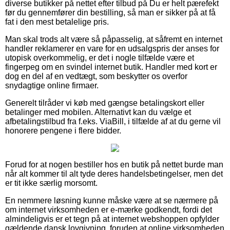
diverse butikker på nettet efter tilbud på Du er helt pærefekt
før du gennemfører din bestilling, så man er sikker på at få
fat i den mest betalelige pris.
Man skal trods alt være så påpasselig, at såfremt en internet
handler reklamerer en vare for en udsalgspris der anses for
utopisk overkommelig, er det i nogle tilfælde være et
fingerpeg om en svindel internet butik. Handler med kort er
dog en del af en vedtægt, som beskytter os overfor
snydagtige online firmaer.
Generelt tilråder vi køb med gængse betalingskort eller
betalinger med mobilen. Alternativt kan du vælge et
afbetalingstilbud fra f.eks. ViaBill, i tilfælde af at du gerne vil
honorere pengene i flere bidder.
Forud for at nogen bestiller hos en butik på nettet burde man
når alt kommer til alt tyde deres handelsbetingelser, men det
er tit ikke særlig morsomt.
En nemmere løsning kunne måske være at se nærmere på
om internet virksomheden er e-mærke godkendt, fordi det
almindeligvis er et tegn på at internet webshoppen opfylder
gældende dansk lovgivning, foruden at online virksomheden