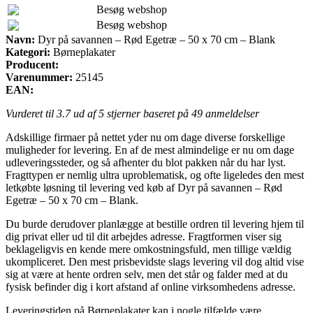
Besøg webshop
Besøg webshop
Navn:
Dyr på savannen – Rød Egetræ – 50 x 70 cm – Blank
Kategori:
Børneplakater
Producent:
Varenummer:
25145
EAN:
Vurderet til
3.7
ud af 5 stjerner baseret på
49
anmeldelser
Adskillige firmaer på nettet yder nu om dage diverse forskellige
muligheder for levering. En af de mest almindelige er nu om dage
udleveringssteder, og så afhenter du blot pakken når du har lyst.
Fragttypen er nemlig ultra uproblematisk, og ofte ligeledes den mest
letkøbte løsning til levering ved køb af Dyr på savannen – Rød
Egetræ – 50 x 70 cm – Blank.
Du burde derudover planlægge at bestille ordren til levering hjem til
dig privat eller ud til dit arbejdes adresse. Fragtformen viser sig
beklageligvis en kende mere omkostningsfuld, men tillige vældig
ukompliceret. Den mest prisbevidste slags levering vil dog altid vise
sig at være at hente ordren selv, men det står og falder med at du
fysisk befinder dig i kort afstand af online virksomhedens adresse.
Leveringstiden på Børneplakater kan i nogle tilfælde være