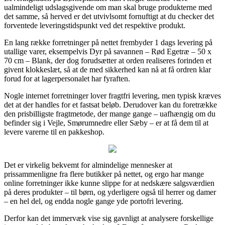
ualmindeligt udslagsgivende om man skal bruge produkterne med
det samme, så herved er det utvivlsomt fornuftigt at du checker det
forventede leveringstidspunkt ved det respektive produkt.
En lang række forretninger på nettet frembyder 1 dags levering på
utallige varer, eksempelvis Dyr på savannen – Rød Egetræ – 50 x
70 cm – Blank, der dog forudsætter at orden realiseres forinden et
givent klokkeslæt, så at de med sikkerhed kan nå at få ordren klar
forud for at lagerpersonalet har fyraften.
Nogle internet forretninger lover fragtfri levering, men typisk kræves
det at der handles for et fastsat beløb. Derudover kan du foretrække
den prisbilligste fragtmetode, der mange gange – uafhængig om du
befinder sig i Vejle, Smørumnedre eller Sæby – er at få dem til at
levere varerne til en pakkeshop.
Det er virkelig bekvemt for almindelige mennesker at
prissammenligne fra flere butikker på nettet, og ergo har mange
online forretninger ikke kunne slippe for at nedskære salgsværdien
på deres produkter – til børn, og yderligere også til herrer og damer
– en hel del, og endda nogle gange yde portofri levering.
Derfor kan det immervæk vise sig gavnligt at analysere forskellige