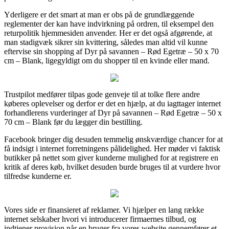
Yderligere er det smart at man er obs på de grundlæggende
reglementer der kan have indvirkning på ordren, til eksempel den
returpolitik hjemmesiden anvender. Her er det også afgørende, at
man stadigvæk sikrer sin kvittering, således man altid vil kunne
eftervise sin shopping af Dyr på savannen – Rød Egetræ – 50 x 70
cm – Blank, ligegyldigt om du shopper til en kvinde eller mand.
Trustpilot medfører tilpas gode genveje til at tolke flere andre
køberes oplevelser og derfor er det en hjælp, at du iagttager internet
forhandlerens vurderinger af Dyr på savannen – Rød Egetræ – 50 x
70 cm – Blank før du lægger din bestilling.
Facebook bringer dig desuden temmelig ønskværdige chancer for at
få indsigt i internet forretningens pålidelighed. Her møder vi faktisk
butikker på nettet som giver kunderne mulighed for at registrere en
kritik af deres køb, hvilket desuden burde bruges til at vurdere hvor
tilfredse kunderne er.
Vores side er finansieret af reklamer. Vi hjælper en lang række
internet selskaber hvori vi introducerer firmaernes tilbud, og
indtjener provision når en bruger fra vores website gennemfører et