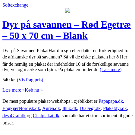
Softexchange
Dyr på savannen – Rød Egetræ
– 50 x 70 cm – Blank
Dyr på Savannen PlakatHar din søn eller datter en forkærlighed for
de afrikanske dyr på savannen? Så vil de elske plakaten her ð Her
får de nemlig en plakat der indeholder 10 af de forskellige savanne
dyr, vel og mærke som børn. På plakaten finder du
(Læs mere)
540
kr.
(Vis fragtpris)
Læs mere »
Køb nu »
De mest populære plakat-webshops i øjeblikket er
Papapapa.dk
,
EngkjærNordisk.dk
,
Aurea.dk
,
Illux.dk
,
Dialægt.dk
,
Plakatdyr.dk
,
desaGraf.dk
og
Citatplakat.dk
, som alle har et stort sortiment til gode
priser.