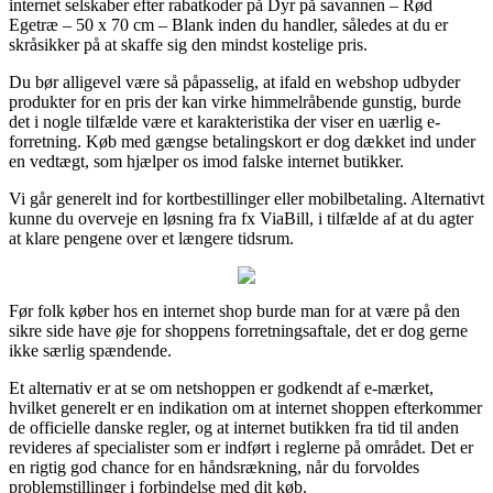
internet selskaber efter rabatkoder på Dyr på savannen – Rød
Egetræ – 50 x 70 cm – Blank inden du handler, således at du er
skråsikker på at skaffe sig den mindst kostelige pris.
Du bør alligevel være så påpasselig, at ifald en webshop udbyder
produkter for en pris der kan virke himmelråbende gunstig, burde
det i nogle tilfælde være et karakteristika der viser en uærlig e-
forretning. Køb med gængse betalingskort er dog dækket ind under
en vedtægt, som hjælper os imod falske internet butikker.
Vi går generelt ind for kortbestillinger eller mobilbetaling. Alternativt
kunne du overveje en løsning fra fx ViaBill, i tilfælde af at du agter
at klare pengene over et længere tidsrum.
Før folk køber hos en internet shop burde man for at være på den
sikre side have øje for shoppens forretningsaftale, det er dog gerne
ikke særlig spændende.
Et alternativ er at se om netshoppen er godkendt af e-mærket,
hvilket generelt er en indikation om at internet shoppen efterkommer
de officielle danske regler, og at internet butikken fra tid til anden
revideres af specialister som er indført i reglerne på området. Det er
en rigtig god chance for en håndsrækning, når du forvoldes
problemstillinger i forbindelse med dit køb.