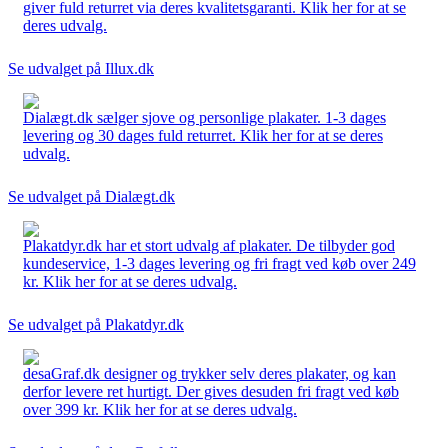
giver fuld returret via deres kvalitetsgaranti. Klik her for at se
deres udvalg.
Se udvalget på Illux.dk
Dialægt.dk sælger sjove og personlige plakater. 1-3 dages
levering og 30 dages fuld returret. Klik her for at se deres
udvalg.
Se udvalget på Dialægt.dk
Plakatdyr.dk har et stort udvalg af plakater. De tilbyder god
kundeservice, 1-3 dages levering og fri fragt ved køb over 249
kr. Klik her for at se deres udvalg.
Se udvalget på Plakatdyr.dk
desaGraf.dk designer og trykker selv deres plakater, og kan
derfor levere ret hurtigt. Der gives desuden fri fragt ved køb
over 399 kr. Klik her for at se deres udvalg.