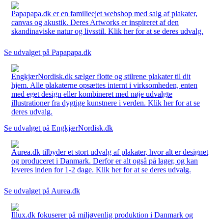
Papapapa.dk er en familieejet webshop med salg af plakater,
canvas og akustik. Deres Artworks er inspireret af den
skandinaviske natur og livsstil. Klik her for at se deres udvalg.
Se udvalget på Papapapa.dk
EngkjærNordisk.dk sælger flotte og stilrene plakater til dit
hjem. Alle plakaterne opsættes internt i virksomheden, enten
med eget design eller kombineret med nøje udvalgte
illustrationer fra dygtige kunstnere i verden. Klik her for at se
deres udvalg.
Se udvalget på EngkjærNordisk.dk
Aurea.dk tilbyder et stort udvalg af plakater, hvor alt er designet
og produceret i Danmark. Derfor er alt også på lager, og kan
leveres inden for 1-2 dage. Klik her for at se deres udvalg.
Se udvalget på Aurea.dk
Illux.dk fokuserer på miljøvenlig produktion i Danmark og