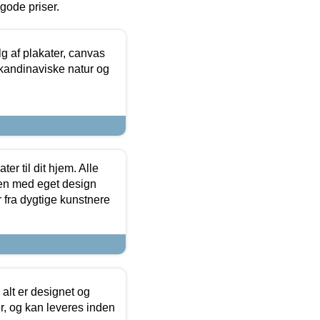
l gode priser.
 af plakater, canvas
skandinaviske natur og
er til dit hjem. Alle
ten med eget design
r fra dygtige kunstnere
 alt er designet og
r, og kan leveres inden