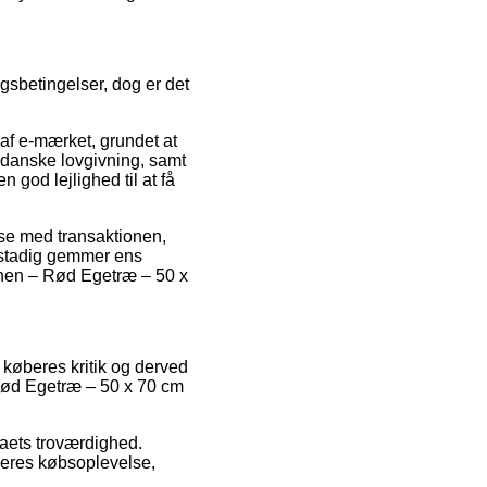
ngsbetingelser, dog er det
t af e-mærket, grundet at
e danske lovgivning, samt
 god lejlighed til at få
else med transaktionen,
n stadig gemmer ens
nnen – Rød Egetræ – 50 x
e køberes kritik og derved
 Rød Egetræ – 50 x 70 cm
rmaets troværdighed.
deres købsoplevelse,