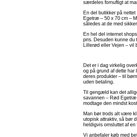
særdeles fornuftigt at ma
En del butikker på nette
Egetræ – 50 x 70 cm – Ma
således at de med sikkerh
En hel del internet shops
pris. Desuden kunne du 
Lillerød eller Vejen – vil 
Det er i dag virkelig ove
og på grund af dette har 
deres produkter – til bø
uden betaling.
Til gengæld kan det allige
savannen – Rød Egetræ – 
modtage den mindst koste
Man bør trods alt være k
utopisk attraktiv, så bør
heldigvis omsluttet af e
Vi anbefaler køb med beta