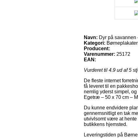
Navn:
Dyr på savannen 
Kategori:
Børneplakater
Producent:
Varenummer:
25172
EAN:
Vurderet til
4.9
ud af 5 st
De fleste internet forret
få leveret til en pakkesh
nemlig yderst simpel, og
Egetræ – 50 x 70 cm – M
Du kunne endvidere planl
gennemsnitligt en tak me
utvivlsomt være at hente
butikkens hjemsted.
Leveringstiden på Børnepl