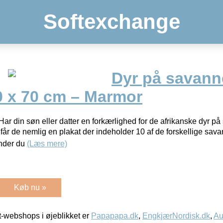
Softexchange
Dyr på savann
0 x 70 cm – Marmor
r din søn eller datter en forkærlighed for de afrikanske dyr p
er får de nemlig en plakat der indeholder 10 af de forskellige sa
inder du
(Læs mere)
Køb nu »
-webshops i øjeblikket er
Papapapa.dk
,
EngkjærNordisk.dk
,
Au