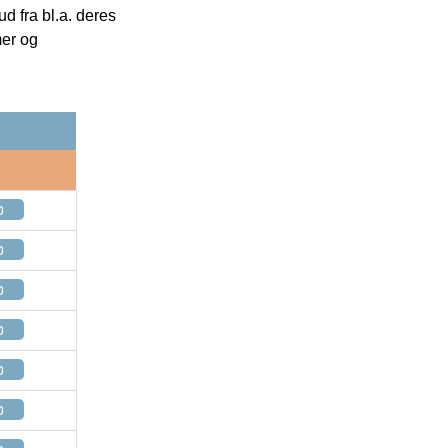
 fra bl.a. deres
mer og
p
p
p
p
p
p