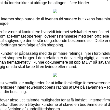
af at du foretrækker at afdrage betalingen i flere bidder.
nternet shop burde de til hver en tid studere butikkens forretni
bejde.
rfor være at kontrollere hvorvidt internet selskabet er verificere
l om at e-firmaet opererer i overensstemmelse med den officiell
il af sagkyndige der forstår de gældende bestemmelser. Dette er en
dfordringer som følge af din shopping.
t at kunden er påpasselig med de primære retningslinjer i forbind
ret shoppen bruger. I den relation er det virkelig vigtigt, at ma
 man fremadrettet vil kunne dokumentere sit køb af Dyr på sava
g om du skal købe til en kvinde eller mand.
ktisk værdifulde muligheder for at tolke forskellige forhenværend
u verificerer internet webshoppens ratings af Dyr på savannen –
 din bestilling.
ver absolut tiltalende muligheder for at få indsigt i internet fi
forhandlere som tilbyder kunderne at skrive en bedømmelse af 
s til afvejning af kundetilfredsheden.