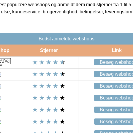
t populære webshops og anmeldt dem med stjerner fra 1 til 5 ud
rrelse, kundeservice, brugervenlighed, betingelser, leveringsfor
Bedst anmeldte webshops
shop
Stjerner
Link
Besøg websho
Besøg websho
Besøg websho
Besøg websho
Besøg websho
Besøg websho