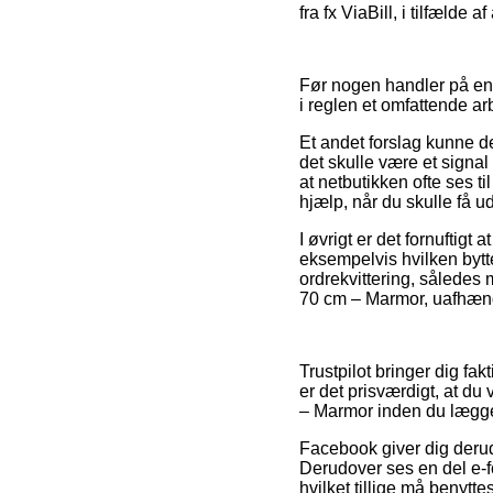
fra fx ViaBill, i tilfælde 
Før nogen handler på en i
i reglen et omfattende ar
Et andet forslag kunne de
det skulle være et signa
at netbutikken ofte ses t
hjælp, når du skulle få u
I øvrigt er det fornuftig
eksempelvis hvilken bytte
ordrekvittering, således
70 cm – Marmor, uafhængi
Trustpilot bringer dig fa
er det prisværdigt, at d
– Marmor inden du lægger
Facebook giver dig derudo
Derudover ses en del e-
hvilket tillige må benytte