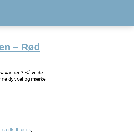
en – Rød
å savannen? Så vil de
vanne dyr, vel og mærke
rea.dk
,
Illux.dk
,