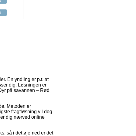
p
p
r. En yndling er p.t. at
asser dig. Løsningen er
f Dyr på savannen – Rød
jde. Metoden er
gste fragtløsning vil dog
der dig nærved online
ks, så i det øjemed er det