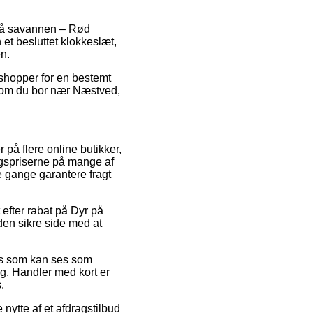
 på savannen – Rød
et besluttet klokkeslæt,
n.
 shopper for en bestemt
 om du bor nær Næstved,
 på flere online butikker,
algspriserne på mange af
e gange garantere fragt
t efter rabat på Dyr på
den sikre side med at
ris som kan ses som
ing. Handler med kort er
.
nytte af et afdragstilbud