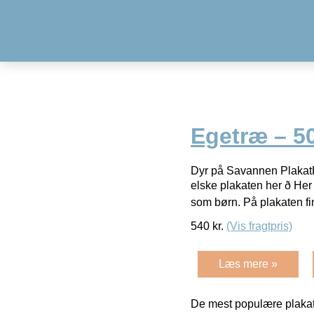
Egetræ – 5
Dyr på Savannen PlakatHa
elske plakaten her ð H
som børn. På plakaten f
540
kr.
(Vis fragtpris)
Læs mere »
De mest populære plakat