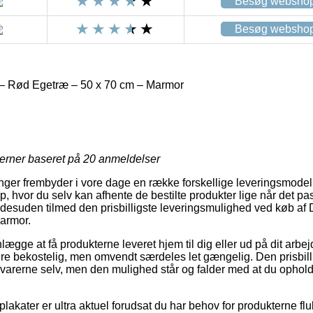
Besøg websho
Besøg websho
– Rød Egetræ – 50 x 70 cm – Marmor
jerner baseret på
20
anmeldelser
ninger frembyder i vore dage en række forskellige leveringsmodelle
op, hvor du selv kan afhente de bestilte produkter lige når det p
 desuden tilmed den prisbilligste leveringsmulighed ved køb a
armor.
ægge at få produkterne leveret hjem til dig eller ud på dit arbe
re bekostelig, men omvendt særdeles let gængelig. Den prisbilli
 varerne selv, men den mulighed står og falder med at du ophol
akater er ultra aktuel forudsat du har behov for produkterne flu