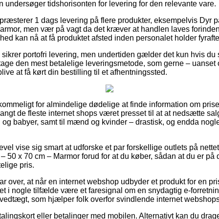
n undersøger tidshorisonten for levering for den relevante vare.
t præsterer 1 dags levering på flere produkter, eksempelvis Dyr
rmor, men vær på vagt da det kræver at handlen laves forinden 
ed kan nå at få produktet afsted inden personalet holder fyrafte
 sikrer portofri levering, men undertiden gælder det kun hvis du
tage den mest betalelige leveringsmetode, som gerne – uanset
blive at få kørt din bestilling til et afhentningssted.
rkommeligt for almindelige dødelige at finde information om priser
langt de fleste internet shops været presset til at at nedsætte s
rn og babyer, samt til mænd og kvinder – drastisk, og endda nogl
vel vise sig smart at udforske et par forskellige outlets på nette
50 x 70 cm – Marmor forud for at du køber, sådan at du er på 
lige pris.
lar over, at når en internet webshop udbyder et produkt for en p
 det i nogle tilfælde være et faresignal om en snydagtig e-forretn
n vedtægt, som hjælper folk overfor svindlende internet webshops
lingskort eller betalinger med mobilen. Alternativt kan du drage 