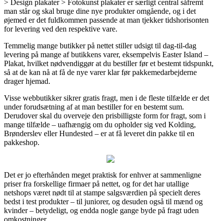
> Design plakater > Fotokunst plakater er særligt central såfremt
man står og skal bruge dine nye produkter omgående, og i det
øjemed er det fuldkommen passende at man tjekker tidshorisonten
for levering ved den respektive vare.
Temmelig mange butikker på nettet stiller udsigt til dag-til-dag
levering på mange af butikkens varer, eksempelvis Easter Island –
Plakat, hvilket nødvendiggør at du bestiller før et bestemt tidspunkt,
så at de kan nå at få de nye varer klar før pakkemedarbejderne
drager hjemad.
Visse webbutikker sikrer gratis fragt, men i de fleste tilfælde er det
under forudsætning af at man bestiller for en bestemt sum.
Derudover skal du overveje den prisbilligste form for fragt, som i
mange tilfælde – uafhængig om du opholder sig ved Kolding,
Brønderslev eller Hundested – er at få leveret din pakke til en
pakkeshop.
Det er jo efterhånden meget praktisk for enhver at sammenligne
priser fra forskellige firmaer på nettet, og for det har utallige
netshops været nødt til at stampe salgsværdien på specielt deres
bedst i test produkter – til juniorer, og desuden også til mænd og
kvinder – betydeligt, og endda nogle gange byde på fragt uden
omkostninger.