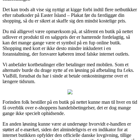
Det kan trods alt vise sig nyttigt at kigge forbi indtil flere netbutikker
efter rabatkoder på Easter Island – Plakat før du færdiggør din
shopping, så du er sikret at skaffe sig den mindst kostelige pris.
Du må alligevel være opmærksom på, at såfremt en butik på nettet
udlover et produkt til en salgspris der er hamrende fordelagtig, så
kan det mange gange være et symbol på en fup online butik.
Shopping med kort er ikke desto mindre inkluderet i en
foranstaltning, der forsvarer køberen imod falske internet outlets.
Vi anbefaler kortbetalinger eller betalinger med mobilen. Som et
alternativ burde du drage nytte af en løsning på afbetaling fra f.eks.
ViaBill, forudsat du har i sinde at betale omkostningerne over et
længere tidsrum.
Forinden folk bestiller på en butik på nettet kunne man til hver en tid
få overblik over e-shoppens handelsbetingelser, det er dog mange
gange ikke specielt ophidsende.
En anden løsning kunne være at undersøge hvorvidt e-handlen er
støttet af e-mærket, siden det almindeligvis er en indikator for at
internet butikken opfylder den officielle danske lovgivning, tillige