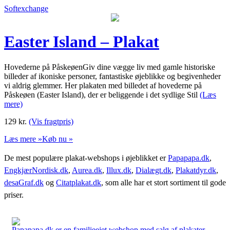
Softexchange
Easter Island – Plakat
Hovederne på PåskeøenGiv dine vægge liv med gamle historiske
billeder af ikoniske personer, fantastiske øjeblikke og begivenheder
vi aldrig glemmer. Her plakaten med billedet af hovederne på
Påskeøen (Easter Island), der er beliggende i det sydlige Stil
(Læs
mere)
129
kr.
(Vis fragtpris)
Læs mere »
Køb nu »
De mest populære plakat-webshops i øjeblikket er
Papapapa.dk
,
EngkjærNordisk.dk
,
Aurea.dk
,
Illux.dk
,
Dialægt.dk
,
Plakatdyr.dk
,
desaGraf.dk
og
Citatplakat.dk
, som alle har et stort sortiment til gode
priser.
Papapapa.dk er en familieejet webshop med salg af plakater,