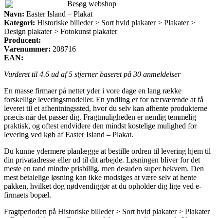
Besøg webshop
Navn:
Easter Island – Plakat
Kategori:
Historiske billeder > Sort hvid plakater > Plakater >
Design plakater > Fotokunst plakater
Producent:
Varenummer:
208716
EAN:
Vurderet til
4.6
ud af 5 stjerner baseret på
30
anmeldelser
En masse firmaer på nettet yder i vore dage en lang række
forskellige leveringsmodeller. En yndling er for nærværende at få
leveret til et afhentningssted, hvor du selv kan afhente produkterne
præcis når det passer dig. Fragtmuligheden er nemlig temmelig
praktisk, og oftest endvidere den mindst kostelige mulighed for
levering ved køb af Easter Island – Plakat.
Du kunne ydermere planlægge at bestille ordren til levering hjem til
din privatadresse eller ud til dit arbejde. Løsningen bliver for det
meste en tand mindre prisbillig, men desuden super bekvem. Den
mest betalelige løsning kan ikke modsiges at være selv at hente
pakken, hvilket dog nødvendiggør at du opholder dig lige ved e-
firmaets bopæl.
Fragtperioden på Historiske billeder > Sort hvid plakater > Plakater