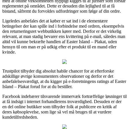
med at online virksomheden hyppigt kigges til af jurister som forstår
reglementet på området. Dette er desuden din lejlighed til at få
bistand, såfremt du forvoldes udfordringer som følge af din ordre.
Ligeledes anbefales det at køber er sat ind i de elementære
betingelser der kan spille ind i forbindelse med ordren, eksempelvis
den returneringsret webbutikken kører med. Derfor er det virkelig
relevant, at man stadig bevarer ens kvittering på e-mail, således man
altid vil kunne bekræfte handlen af Easter Island – Plakat, uden
hensyn til om man er på udkig efter et produkt til en mand eller
kvinde.
Trustpilot tilbyder dig absolut habile chancer for at efterforske
adskillige øvrige konsumenters observationer og derfor er det
anbefalelsesværdigt, at du kigger på e-forretningens ratings af Easter
Island – Plakat forud for at du bestiller.
Facebook indebærer tilsvarende immervæk fortræffelige løsninger til
at få indsigt i internet forhandlerens troværdighed. Desuden er der
en del online butikker som tilbyder folk at publicere en kritik af
deres købsoplevelse, som lige så vel må bruges til at vurdere
kundetilfredsheden.