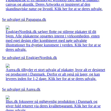
canvas og akustik. Deres Artworks er inspireret af den
skandinaviske natur og livsstil. Klik her for at se deres udvalg.
Se udvalget på Papapapa.dk
EngkjærNordisk.dk sælger flotte og stilrene plakater til dit
hjem. Alle plakaterne opsættes internt i virksomheden, enten
med eget design eller kombineret med nøje udvalgte
illustrationer fra dygtige kunstnere i verden. Klik her for at se
deres udvalg.
Se udvalget på EngkjærNordisk.dk
Aurea.dk tilbyder et stort udvalg af plakater, hvor alt er designet
og produceret i Danmark. Derfor er alt også på lager, og kan
leveres inden for 1-2 dage. Klik her for at se deres udvalg.
Se udvalget på Aurea.dk
Illux.dk fokuserer på miljøvenlig produktion i Danmark og
giver fuld returret via deres kvalitetsgaranti. Klik her for at se
deres udvalg.